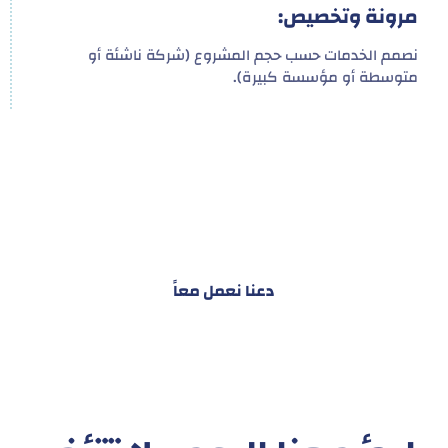
مرونة وتخصيص:
نصمم الخدمات حسب حجم المشروع (شركة ناشئة أو
متوسطة أو مؤسسة كبيرة).
هدفنا ليس تقديم خدمة واحدة!
ل توفير نظام تكاملي للمشاريع والأفراد لتسهيل
البناء – التسويق – التجارة – التعاقدات وغيرها
دعنا نعمل معاً