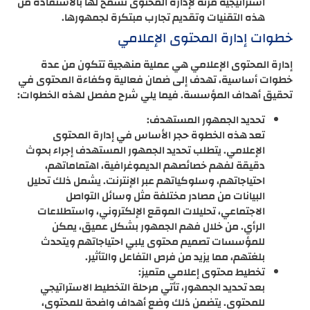
استراتيجية مرنة لإدارة المحتوى تسمح لها بالاستفادة من
هذه التقنيات وتقديم تجارب مبتكرة لجمهورها.
خطوات إدارة المحتوى الإعلامي
إدارة المحتوى الإعلامي هي عملية منهجية تتكون من عدة
خطوات أساسية، تهدف إلى ضمان فعالية وكفاءة المحتوى في
تحقيق أهداف المؤسسة. فيما يلي شرح مفصل لهذه الخطوات:
تحديد الجمهور المستهدف:
تعد هذه الخطوة حجر الأساس في إدارة المحتوى
الإعلامي. يتطلب تحديد الجمهور المستهدف إجراء بحوث
دقيقة لفهم خصائصهم الديموغرافية، اهتماماتهم،
احتياجاتهم، وسلوكياتهم عبر الإنترنت. يشمل ذلك تحليل
البيانات من مصادر مختلفة مثل وسائل التواصل
الاجتماعي، تحليلات الموقع الإلكتروني، واستطلاعات
الرأي. من خلال فهم الجمهور بشكل عميق، يمكن
للمؤسسات تصميم محتوى يلبي احتياجاتهم ويتحدث
بلغتهم، مما يزيد من فرص التفاعل والتأثير.
تخطيط محتوى إعلامي متميز:
بعد تحديد الجمهور، تأتي مرحلة التخطيط الاستراتيجي
للمحتوى. يتضمن ذلك وضع أهداف واضحة للمحتوى،