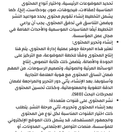
تحديد الموضوعات الرئيسية، واختيار أنواع المحتوى
المناسبة (مقالات، فيديوهات، صور، بودكاست، إلخ). كما
يشمل التخطيط إنشاء تقويم محتوى يحدد مواعيد النشر
ويضمن التناسق في تدفق المحتوى. يجب أن يراعي
التخطيط أيضًا المناسبات الموسمية والأحداث الهامة في
مجال عمل المؤسسة.
إنشاء وتحرير المحتوى:
تعتبر هذه المرحلة جوهر عملية إدارة المحتوى. يتم هنا
إنتاج المحتوى وفقًا للخطة الموضوعة، مع التركيز على
الجودة والأصالة. يتضمن ذلك كتابة النصوص، إنتاج
الوسائط المرئية والصوتية، وتصميم الرسومات. من المهم
ضمان اتساق المحتوى مع هوية العلامة التجارية
وأسلوبها. بعد الإنشاء، يأتي دور التحرير والمراجعة لضمان
الدقة اللغوية والمعلوماتية، وكذلك تحسين المحتوى
لمحركات البحث (SEO).
نشر المحتوى على قنوات متعددة:
بعد إنشاء المحتوى وتحريره، تأتي مرحلة النشر. يتطلب
ذلك اختيار القنوات المناسبة لكل نوع من المحتوى
والجمهور المستهدف. قد يشمل ذلك الموقع الإلكتروني
للمؤسسة، منصات التواصل الاجتماعي، المدونات، أو