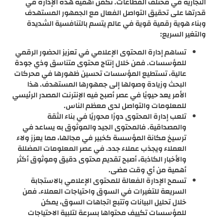
التجارية في مختلف القطاعات. تكمن أهمية هذه الإدارة في
قدرتها على تحقيق التواصل الفعال مع الجمهور المستهدف
وبناء هوية رقمية قوية في عالم يتسم بالتنافسية الشديدة
والتغير السريع:
تساهم إدارة المحتوى الإعلامي في تعزيز الحضور الرقمي
للمؤسسات. فمن خلال إنتاج محتوى متناسق وذي جودة
عالية، تستطيع المؤسسات تحسين ظهورها في محركات
البحث وزيادة وصولها إلى جمهورها المستهدف. هذا
الأمر يعد حيويًا في عصر أصبح فيه الإنترنت المصدر الرئيسي
للمعلومات والتواصل لدى معظم الناس.
تلعب إدارة المحتوى دورًا محوريًا في بناء الثقة
والمصداقية. فالمحتوى الجيد والموثوق به يساعد في
ترسيخ مكانة المؤسسة كخبير في مجالها، مما يعزز ولاء
العملاء ويجذب عملاء جدد. في عصر المعلومات المضللة
والأخبار الكاذبة، أصبح تقديم محتوى دقيق وموثوق أكثر
أهمية من أي وقت مضى.
تسمح الإدارة الفعالة للمحتوى الإعلامي بالاستجابة
السريعة للتغيرات في السوق واحتياجات العملاء. فمن
خلال تحليل البيانات وتتبع اتجاهات السوق، يمكن
للمؤسسات تكييف محتواها بسرعة لتلبية الاحتياجات