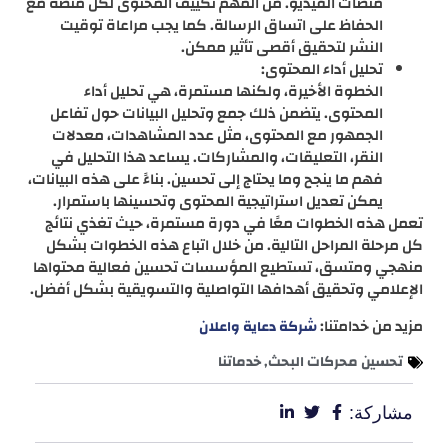
منصات الفيديو. من المهم تكييف المحتوى لكل منصة مع
الحفاظ على اتساق الرسالة. كما يجب مراعاة توقيت
النشر لتحقيق أقصى تأثير ممكن.
تحليل أداء المحتوى:
الخطوة الأخيرة، ولكنها مستمرة، هي تحليل أداء
المحتوى. يتضمن ذلك جمع وتحليل البيانات حول تفاعل
الجمهور مع المحتوى، مثل عدد المشاهدات، معدلات
النقر، التعليقات، والمشاركات. يساعد هذا التحليل في
فهم ما ينجح وما يحتاج إلى تحسين. بناءً على هذه البيانات،
يمكن تعديل استراتيجية المحتوى وتحسينها باستمرار.
تعمل هذه الخطوات معًا في دورة مستمرة، حيث تغذي نتائج
كل مرحلة المراحل التالية. من خلال اتباع هذه الخطوات بشكل
منهجي ومتسق، تستطيع المؤسسات تحسين فعالية محتواها
الإعلامي وتحقيق أهدافها التواصلية والتسويقية بشكل أفضل.
مزيد من خدامتنا:
شركة دعاية واعلان
تحسين محركات البحث
,
خدماتنا
مشاركة: