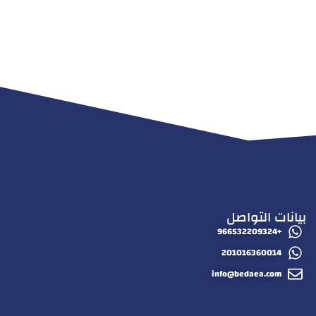
بيانات التواصل
+966532209324
201016360014
info@bedaea.com