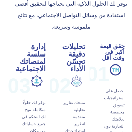
نوفر لك الحلول الذكية التي تحتاجها لتحقيق أقصى
استفادة من وسائل التواصل الاجتماعي، مع نتائج
ملموسة وسريعة.
تحليلات
إدارة
حقق قيمة
أكبر في
دقيقة
سلسة
وقت أقل
تحسّن
لمنصاتك
01
الأداء
الاجتماعية
03
02
احصل على
استراتيجيات
نمنحك تقارير
نوفر لك حلولًا
تسويق
تحليلية
متكاملة تتيح
مخصصة
متقدمة
لك التحكم في
لعلامتك
لتطوير
جميع حساباتك
التجارية دون
استراتيجيتك
من مكان