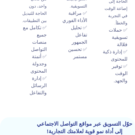
الحاجة إلى
التسويقية.
واحد، دون
إضاعة الوقت
✅ مراقبة
الحاجة للتبديل
في التجربة
الأداء الفوري
بين التطبيقات.
والخطأ.
✅ تحليل
✅ تكامل مع
✅ حملات
تفاعل
جميع
تسويقية
الجمهور
منصات
فعّالة
✅ تحسين
التواصل
✅ إدارة ذكية
مستمر
✅ أتمتة
للمحتوى
وجدولة
✅ توفير
المحتوى
الوقت
✅ إدارة
والجهد.
الرسائل
والتفاعل
حوّل التسويق عبر مواقع التواصل الاجتماعي
إلى أداة نمو قوية لعلامتك التجارية!