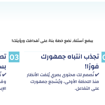
ببضع أسئلة, نضع خطة بناءً على أهدافك ورؤيتك!
تجذب انتباه جمهورك
تصا
فورًا!
بس
✔️ نُصمم لك محتوى بصري يُلفت الأنظار
✔️ ن
منذ اللحظة الأولى، ويُشجع جمهورك
وقت
على التفاعل.
الإب