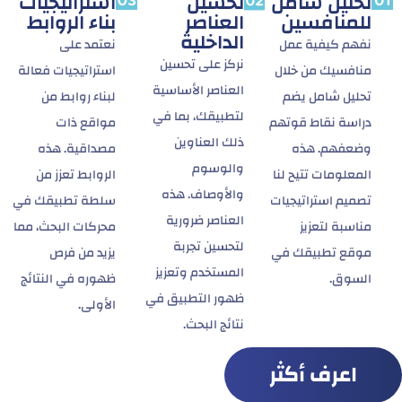
تحليل شامل
تحسين
استراتيجيات
للمنافسين
العناصر
بناء الروابط
الداخلية
نفهم كيفية عمل
نعتمد على
نركز على تحسين
منافسيك من خلال
استراتيجيات فعالة
العناصر الأساسية
تحليل شامل يضم
لبناء روابط من
لتطبيقك، بما في
دراسة نقاط قوتهم
مواقع ذات
ذلك العناوين
وضعفهم. هذه
مصداقية. هذه
والوسوم
المعلومات تتيح لنا
الروابط تعزز من
والأوصاف. هذه
تصميم استراتيجيات
سلطة تطبيقك في
العناصر ضرورية
مناسبة لتعزيز
محركات البحث، مما
لتحسين تجربة
موقع تطبيقك في
يزيد من فرص
المستخدم وتعزيز
السوق.
ظهوره في النتائج
ظهور التطبيق في
الأولى.
نتائج البحث.
اعرف أكثر