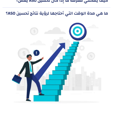
كيف يمكنني معرفة ما إذا كان تحسين ASO يعمل؟
ما هي مدة الوقت التي أحتاجها لرؤية نتائج تحسين ASO؟