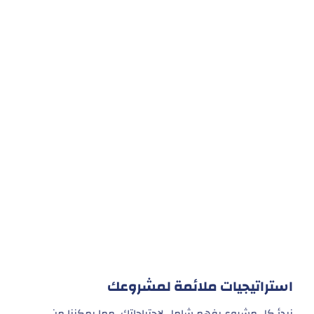
استراتيجيات ملائمة لمشروعك
نبدأ كل مشروع بفهم شامل لاحتياجاتك، مما يمكننا من