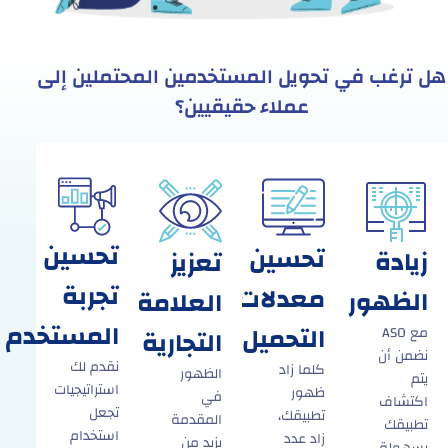
هل ترغب في تحويل المستخدمين المحتملين إلى
عملاء حقيقيين؟
تحسين
تحسين
زيادة
تعزيز
تجربة
معدلات
الظهور
العلامة
المستخدم
التحميل
التجارية
مع ASO
نضمن أن
نقدم لك
كلما زاد
الظهور
يتم
استراتيجيات
ظهور
في
اكتشاف
تجعل
تطبيقك،
المقدمة
تطبيقك
استخدام
زاد عدد
يزيد من
بسهولة