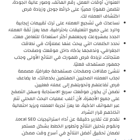
العنوان، أوقات العمل، رقم الهاتف، وصور عالية الجودة،
لتضمن ظهورًا مميزًا على خرائط جوجل وزيادة فرص
اكتشاف العملاء لك.
نساعدك في تشجيع العملاء على ترك تقييمات إيجابية
والرد على جميع التعليقات باحترافية، مما يعزز ثقة العملاء
الجدد بمشروعك ويجعلهم أكثر استعدادًا للتعامل معك.
نحدد الكلمات التي يبحث عنها عملاؤك في نطاقك
الجغرافي، وندمجها بذكاء داخل موقعك وصفحات
منتجاتك، لزيادة فرص ظهورك في النتائج الأولى وجذب
جمهور مستهدف فعليًا.
ننشئ مقالات وصفحات مستهدفة جغرافيًا، مصممة
لجذب العملاء المحليين المهتمين بخدماتك، ما يضاعف
فرص تفاعلهم وتحويلهم إلى عملاء فعليين.
نضمن أن يكون موقعك سريع الاستجابة وسهل التصفح
على جميع الأجهزة، لأن أغلب عمليات البحث المحلي تتم
عبر الهواتف الذكية، ما يعزز تجربة العملاء ويزيد احتمالية
اتخاذهم قرار الشراء.
نقدم لك تقارير دقيقة عن أداء استراتيجيات Local SEO،
ونقوم بتحليل النتائج وتطوير الخطط بشكل مستمر
لضمان تحقيق أفضل النتائج في أسرع وقت ممكن.