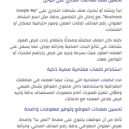
ابدأ بإنشاء أو تحديث ملف نشاطك التجاري على “Google My
Business”، مع إدخال كل التفاصيل بدقة، مثل اسم النشاط،
العنوان، رقم الهاتف، أوقات العمل، وصور احترافية للمكان أو
المنتجات.
كلما كان الملف مكتملًا ومحدثًا بانتظام، زادت فرص ظهور
نشاطك في نتائج البحث المحلية وخرائط جوجل، مما يسهل على
العملاء العثور عليك بسرعة ويزيد من فرص زيارتهم لمتجرك أو
التواصل معك.
استخدام كلمات مفتاحية محلية ذكية
حدد
التي يبحث عنها العملاء في منطقتك
الكلمات المفتاحية
الجغرافية واستخدمها داخل محتوى الموقع بشكل طبيعي
وفعّال، لتعزيز ظهورك أمام جمهورك المستهدف بدقة وتزيد
فرص تفاعل العملاء مع خدماتك.
تحسين صفحات الموقع وتوفير معلومات واضحة
تأكد من أن موقعك يحتوي على صفحة “اتصل بنا” واضحة،
تعرض العنوان الجغرافي بدقة، رقم الهاتف المحلي، وخرائط