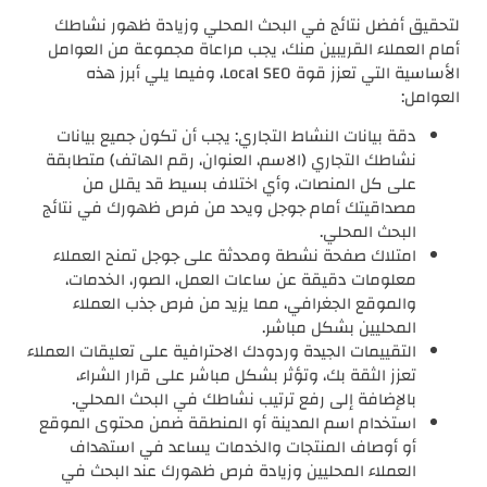
لتحقيق أفضل نتائج في البحث المحلي وزيادة ظهور نشاطك
أمام العملاء القريبين منك، يجب مراعاة مجموعة من العوامل
الأساسية التي تعزز قوة Local SEO، وفيما يلي أبرز هذه
العوامل:
دقة بيانات النشاط التجاري: يجب أن تكون جميع بيانات
نشاطك التجاري (الاسم، العنوان، رقم الهاتف) متطابقة
على كل المنصات، وأي اختلاف بسيط قد يقلل من
مصداقيتك أمام جوجل ويحد من فرص ظهورك في نتائج
البحث المحلي.
امتلاك صفحة نشطة ومحدثة على جوجل تمنح العملاء
معلومات دقيقة عن ساعات العمل، الصور، الخدمات،
والموقع الجغرافي، مما يزيد من فرص جذب العملاء
المحليين بشكل مباشر.
التقييمات الجيدة وردودك الاحترافية على تعليقات العملاء
تعزز الثقة بك، وتؤثر بشكل مباشر على قرار الشراء،
بالإضافة إلى رفع ترتيب نشاطك في البحث المحلي.
استخدام اسم المدينة أو المنطقة ضمن محتوى الموقع
أو أوصاف المنتجات والخدمات يساعد في استهداف
العملاء المحليين وزيادة فرص ظهورك عند البحث في