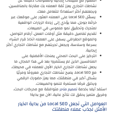
الظهور مع تقييمات إيجابية ومعلومات دقيقة عن
نشاطك التجاري يعزز ثقة العملاء بك مقارنة بالمنافسين،
ويجعلهم أكثر استعدادًا للتعامل معك.
يسهّل Local SEO على العملاء العثور على موقعك عبر
خرائط جوجل، مما يؤدي إلى زيادة الزيارات الواقعية
لمتجرك وتحقيق نمو ملموس في المبيعات.
تقديم تفاصيل دقيقة مثل أوقات العمل، أرقام التواصل،
والموقع الجغرافي يسهل على العملاء اتخاذ قرار الشراء
بسرعة وسلاسة، ويجعل تجربتهم مع نشاطك التجاري أكثر
إيجابية.
التركيز على البحث المحلي يمنحك الأفضلية على
المنافسين الذين لم يستثمروا بعد في هذا المجال، ما
يجعل نشاطك التجاري الخيار الأول للعملاء في محيطك.
مع Local SEO، يصبح نشاطك التجاري معروفًا ومرئيًا
بشكل أكبر في منطقتك، مما يعزز حضورك الرقمي
ويخلق فرصًا مستمرة للنمو والمبيعات.
استفد أيضا بخدمة
متوافقة مع محركات البحث،
تصميم متاجر
وفريق متميز يحقق لك نتائج عالية، الآن مع بداية!
العوامل التي تجعل Local SEO من بداية الخيار
الأمثل لجذب عملاء منطقتك