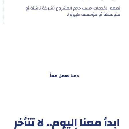
نصمم الخدمات حسب حجم المشروع (شركة ناشئة أو
متوسطة أو مؤسسة كبيرة).
هدفنا ليس تقديم خدمة واحدة!
بل توفير نظام تكاملي للمشاريع والأفراد لتسهيل
البناء – التسويق – التجارة – التعاقدات وغيرها
دعنا نعمل معاً
ابدأ معنا اليوم.. لا تتأخر