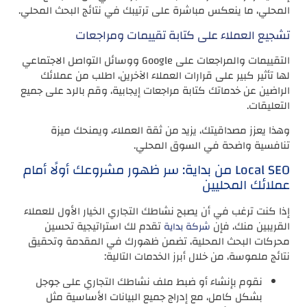
المحلي، ما ينعكس مباشرة على ترتيبك في نتائج البحث المحلي.
تشجيع العملاء على كتابة تقييمات ومراجعات
التقييمات والمراجعات على Google ووسائل التواصل الاجتماعي
لها تأثير كبير على قرارات العملاء الآخرين، اطلب من عملائك
الراضين عن خدماتك كتابة مراجعات إيجابية، وقم بالرد على جميع
التعليقات.
وهذا يعزز مصداقيتك، يزيد من ثقة العملاء، ويمنحك ميزة
تنافسية واضحة في السوق المحلي.
Local SEO من بداية: سر ظهور مشروعك أولًا أمام
عملائك المحليين
إذا كنت ترغب في أن يصبح نشاطك التجاري الخيار الأول للعملاء
القريبين منك، فإن
تقدم لك استراتيجية تحسين
شركة بداية
محركات البحث المحلية، تضمن ظهورك في المقدمة وتحقيق
نتائج ملموسة، من خلال أبرز الخدمات التالية:
نقوم بإنشاء أو ضبط ملف نشاطك التجاري على جوجل
بشكل كامل، مع إدراج جميع البيانات الأساسية مثل