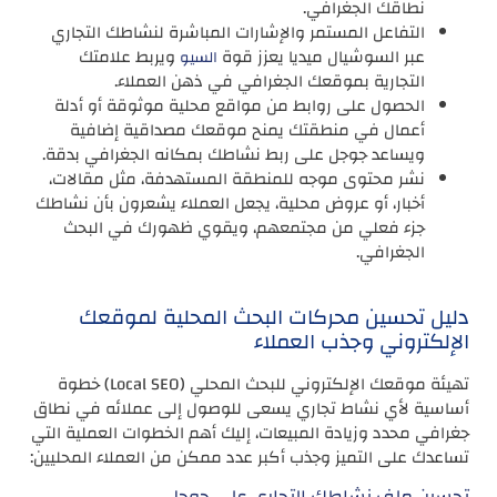
نطاقك الجغرافي.
التفاعل المستمر والإشارات المباشرة لنشاطك التجاري
عبر السوشيال ميديا يعزز قوة
ويربط علامتك
السيو
التجارية بموقعك الجغرافي في ذهن العملاء.
الحصول على روابط من مواقع محلية موثوقة أو أدلة
أعمال في منطقتك يمنح موقعك مصداقية إضافية
ويساعد جوجل على ربط نشاطك بمكانه الجغرافي بدقة.
نشر محتوى موجه للمنطقة المستهدفة، مثل مقالات،
أخبار، أو عروض محلية، يجعل العملاء يشعرون بأن نشاطك
جزء فعلي من مجتمعهم، ويقوي ظهورك في البحث
الجغرافي.
دليل تحسين محركات البحث المحلية لموقعك
الإلكتروني وجذب العملاء
تهيئة موقعك الإلكتروني للبحث المحلي (Local SEO) خطوة
أساسية لأي نشاط تجاري يسعى للوصول إلى عملائه في نطاق
جغرافي محدد وزيادة المبيعات، إليك أهم الخطوات العملية التي
تساعدك على التميز وجذب أكبر عدد ممكن من العملاء المحليين:
تحسين ملف نشاطك التجاري على جوجل