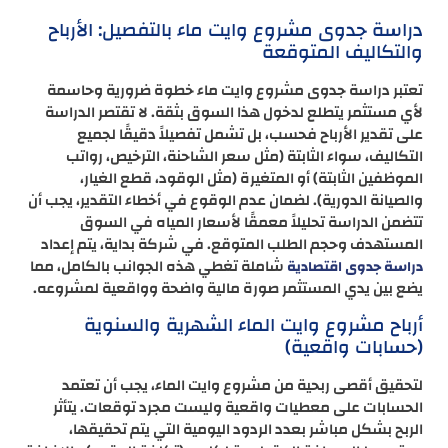
دراسة جدوى مشروع وايت ماء بالتفصيل: الأرباح
والتكاليف المتوقعة
تعتبر دراسة جدوى مشروع وايت ماء خطوة ضرورية وحاسمة
لأي مستثمر يتطلع لدخول هذا السوق بثقة. لا تقتصر الدراسة
على تقدير الأرباح فحسب، بل تشمل تفصيلاً دقيقًا لجميع
التكاليف، سواء الثابتة (مثل سعر الشاحنة، الترخيص، رواتب
الموظفين الثابتة) أو المتغيرة (مثل الوقود، قطع الغيار،
والصيانة الدورية). لضمان عدم الوقوع في أخطاء التقدير، يجب أن
تتضمن الدراسة تحليلاً معمقًا لأسعار المياه في السوق
المستهدف وحجم الطلب المتوقع. في شركة بداية، يتم إعداد
شاملة تغطي هذه الجوانب بالكامل، مما
دراسة جدوى اقتصادية
يضع بين يدي المستثمر صورة مالية واضحة وواقعية لمشروعه.
أرباح مشروع وايت الماء الشهرية والسنوية
(حسابات واقعية)
لتحقيق أقصى ربحية من مشروع وايت الماء، يجب أن تعتمد
الحسابات على معطيات واقعية وليست مجرد توقعات. يتأثر
الربح بشكل مباشر بعدد الردود اليومية التي يتم تحقيقها،