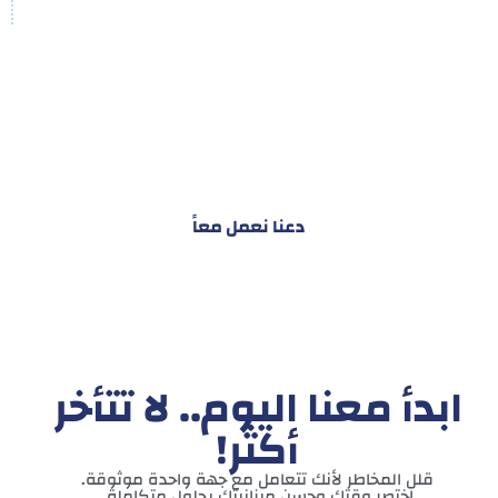
هدفنا ليس تقديم خدمة واحدة!
بل توفير نظام تكاملي للمشاريع والأفراد لتسهيل
البناء – التسويق – التجارة – التعاقدات وغيرها
دعنا نعمل معاً
ابدأ معنا اليوم.. لا تتأخر
أكثر!
قلل المخاطر لأنك تتعامل مع جهة واحدة موثوقة.
اختصر وقتك وحسن ميزانيتك بحلول متكاملة.