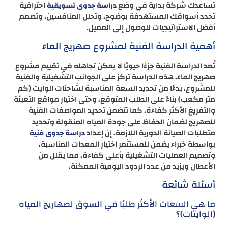
تساعدك شركة بداية في وضع
احترافية
دراسة جدوى تسويقية
تحدد أسواقك المستهدفة بوضوح، وتحلل المنافسين، وتصمم
أفضل الاستراتيجيات للوصول إلى العميل.
أهمية الدراسة الفنية لمشروع صهريج الماء
تُعد الدراسة الفنية جزءًا حيويًا لا يمكن تجاهله في تقييم مشروع
صهريج الماء. هذه الدراسة تركز على الجوانب التشغيلية والفنية
للمشروع، بدءًا من تحديد السعة المناسبة لشاحنات الوايت (كم
متر مكعب) بناءً على الطلب المتوقع، وحتى اختيار مواقع التعبئة
والتفريغ الأكثر كفاءة. كما تتضمن تحديد المواصفات الفنية
للصهريج لضمان الحفاظ على جودة المياه المنقولة وتحديد
متطلبات الصيانة الدورية اللازمة. إن إعداد
دراسة جدوى فنية
بواسطة خبراء يضمن للمستثمر اختيار المعدات المناسبة،
وتصميم العمليات التشغيلية بأعلى كفاءة، مما يقلل من
الأعطال ويزيد من عدد الردود اليومية الممكنة.
أسئلة شائعة
ما هي السعات الأكثر طلبًا في السوق لصهاريج المياه
(الوايتات)؟