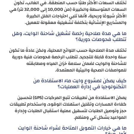
تختلف السعات الأكثر طلبًا حسب المنطقة. في الغالب، تكون
السعات المتوسطة والكبيرة (من 10,000 إلى 32,000 لتر) هي
الأكثر شيوعًا وربحية، لأنها تلبي احتياجات الفلل الكبيرة
والمشاريع الإنشائية بتكلفة تشغيلية معقولة للعميل.
ما هي مدة صلاحية رخصة تشغيل شاحنة الوايت، وهل
تتطلب فحوصات دورية؟
تختلف مدة الصلاحية حسب اللوائح المحلية، ولكن عادةً ما تكون
سنة واحدة قابلة للتجديد. تتطلب الرخصة فحوصات فنية دورية
للشاحنة والوايت لضمان سلامة خزان المياه ومطابقته
للمواصفات الصحية والبيئية المعتمدة.
كيف يمكن لمشروع وايت ماء الاستفادة من
التكنولوجيا في إدارة العمليات؟
يمكن الاستفادة من تطبيقات تتبع المركبات (GPS) لتحسين
كفاءة المسارات وتقليل استهلاك الوقود، واستخدام تطبيقات
حجز وتوصيل الطلبات لتسهيل عملية استقبال الطلبات وإدارة
المواعيد بشكل آلي ومنظم.
ما هي خيارات التمويل المتاحة لشراء شاحنة الوايت
لأول مرة؟