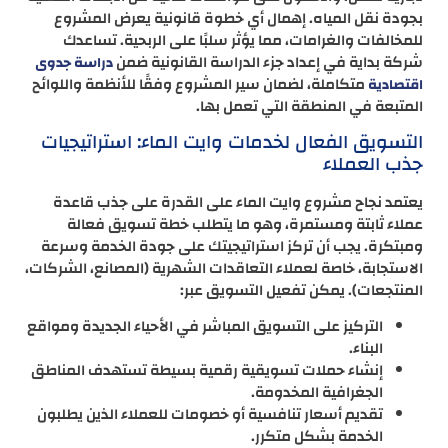
بجودة نقل المياه. إهمال أي خطوة قانونية يعرض المشروع
للمخالفات والغرامات، مما يؤثر سلبًا على الربحية. تساعدك
شركة بداية في إعداد جزء الدراسة القانونية ضمن
دراسة جدوى
متكاملة، لضمان سير المشروع وفقًا للأنظمة واللوائح
اقتصادية
المتبعة في المنطقة التي تعمل بها.
التسويق الفعال لخدمات وايت الماء: استراتيجيات
جذب العملاء
يعتمد نجاح مشروع وايت الماء على القدرة على جذب قاعدة
عملاء ثابتة ومستمرة، وهو ما يتطلب خطة تسويق فعالة
ومبتكرة. يجب أن تركز استراتيجيتك على جودة الخدمة وسرعة
الاستجابة، خاصة لعملاء التعاقدات الشهرية (المصانع، الشركات،
المنتجعات). يمكن تفعيل التسويق عبر:
التركيز على التسويق المباشر في الأحياء الجديدة ومواقع
البناء.
إنشاء حملات تسويقية رقمية بسيطة تستهدف المناطق
الجغرافية المخدومة.
تقديم أسعار تنافسية أو خصومات للعملاء الذين يطلبون
الخدمة بشكل متكرر.