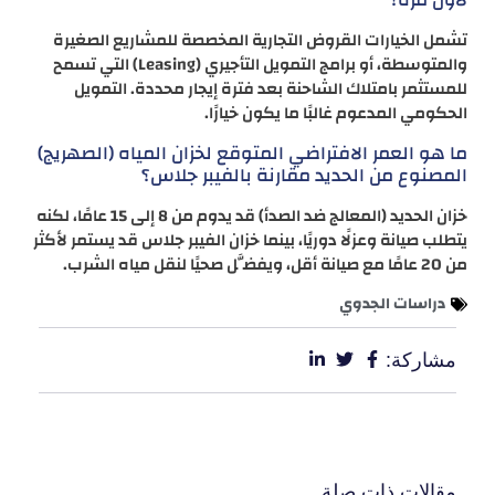
تشمل الخيارات القروض التجارية المخصصة للمشاريع الصغيرة
والمتوسطة، أو برامج التمويل التأجيري (Leasing) التي تسمح
للمستثمر بامتلاك الشاحنة بعد فترة إيجار محددة. التمويل
الحكومي المدعوم غالبًا ما يكون خيارًا.
ما هو العمر الافتراضي المتوقع لخزان المياه (الصهريج)
المصنوع من الحديد مقارنة بالفيبر جلاس؟
خزان الحديد (المعالج ضد الصدأ) قد يدوم من 8 إلى 15 عامًا، لكنه
يتطلب صيانة وعزلًا دوريًا، بينما خزان الفيبر جلاس قد يستمر لأكثر
من 20 عامًا مع صيانة أقل، ويفضَّل صحيًا لنقل مياه الشرب.
دراسات الجدوي
مشاركة:
مقالات ذات صلة