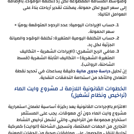
ومتوسط المسافة المقطوعة لكل رد (تكلفة الوقود)، بالإضافة
إلى سعر البيع لكل حمولة. يمكنك تقدير أرباحك بناءً على
العوامل التالية:
حساب الإيرادات اليومية: عدد الردود المتوقعة يوميًا ×
سعر الحمولة.
حساب التكلفة اليومية المتغيرة: تكلفة الوقود والصيانة
الجزئية لكل رد.
صافي الربح الشهري: (الإيرادات الشهرية – التكاليف
المتغيرة الشهرية) – التكاليف الثابتة الشهرية (قسط
الشاحنة، الرواتب).
إن تحليل
دقيقة يساعدك في تحديد نقطة
دراسة جدوى مالية
التعادل والتأكد من استدامة التدفقات النقدية.
الخطوات القانونية اللازمة لـ مشروع وايت الماء
(تراخيص ونظام تشغيل)
الالتزام بالإجراءات القانونية يعد ركيزة أساسية لضمان استمرارية
مشروع وايت الماء دون أي معوقات. يجب على المستثمر
استخراج مجموعة من التراخيص، والتي تشمل ترخيص النشاط
التجاري من الجهات المختصة، وتسجيل الشاحنة (الوايت) كمركبة
تجارية للنقل، والحصول على موافقات صحية من الجهات المعنية