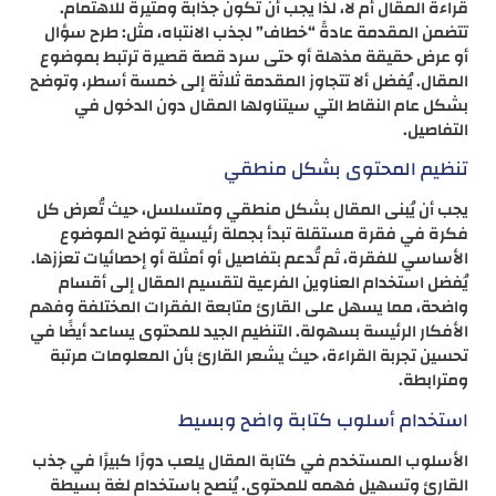
قراءة المقال أم لا، لذا يجب أن تكون جذابة ومثيرة للاهتمام.
تتضمن المقدمة عادةً “خطاف” لجذب الانتباه، مثل: طرح سؤال
أو عرض حقيقة مذهلة أو حتى سرد قصة قصيرة ترتبط بموضوع
المقال​. يُفضل ألا تتجاوز المقدمة ثلاثة إلى خمسة أسطر، وتوضح
بشكل عام النقاط التي سيتناولها المقال دون الدخول في
التفاصيل.
تنظيم المحتوى بشكل منطقي
يجب أن يُبنى المقال بشكل منطقي ومتسلسل، حيث تُعرض كل
فكرة في فقرة مستقلة تبدأ بجملة رئيسية توضح الموضوع
الأساسي للفقرة، ثم تُدعم بتفاصيل أو أمثلة أو إحصائيات تعززها.
يُفضل استخدام العناوين الفرعية لتقسيم المقال إلى أقسام
واضحة، مما يسهل على القارئ متابعة الفقرات المختلفة وفهم
الأفكار الرئيسة بسهولة​. التنظيم الجيد للمحتوى يساعد أيضًا في
تحسين تجربة القراءة، حيث يشعر القارئ بأن المعلومات مرتبة
ومترابطة.
استخدام أسلوب كتابة واضح وبسيط
الأسلوب المستخدم في كتابة المقال يلعب دورًا كبيرًا في جذب
القارئ وتسهيل فهمه للمحتوى. يُنصح باستخدام لغة بسيطة