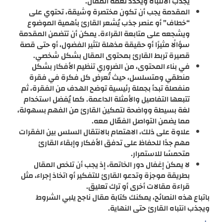
يجذب الانتباه ويحدد نغمة المقال.
المقدمة يجب أن تكون مختصرة وشيقة، تحتوي على
“خطاف” أو عنصر جذب يُشعر القارئ بأهمية الموضوع
ويشجعه على متابعة القراءة. يمكن أن تتضمن المقدمة
سؤالًا مثيرًا أو حقيقة مذهلة لتثير الفضول، أو حتى قصة
قصيرة تربط القارئ بمحتوى المقال بشكل شخصي.
في بناء المحتوى، من الضروري تنظيم الأفكار بشكل
منطقي ومتسلسل، حيث تُعرض كل فكرة في فقرة
منفصلة تبدأ بجملة رئيسية توضح الهدف من الفقرة، ثم
تتبعها التفاصيل والأمثلة الداعمة. كما يُفضل استخدام
لغة بسيطة وواضحة لتمكين القارئ من الفهم بسهولة،
مما يضمن التواصل الفعّال معه.
علاوة على ذلك، الاهتمام بالانتقال السلس بين الفقرات
مهم جدًا للحفاظ على تدفق الأفكار وإبقاء القارئ
متحمسًا للاستمرار.
لا يمكن إغفال دور الخاتمة، إذ يجب أن تلخص المقال
بطريقة موجزة وتدعو القارئ للتفكير أو اتخاذ إجراء، مثل
قراءة مقالات أخرى أو ترك تعليق.
باتباع هذه النصائح، يمكنك كتابة مقال ناجح يلبي الشروط
ويجذب انتباه القارئ حتى النهاية.