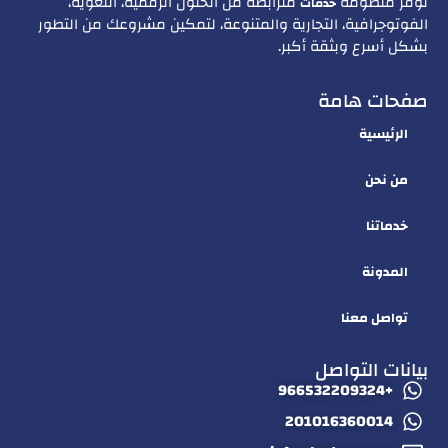
نوفّر منظومة
مترابطة من الحلول الرقمية، اللغوية،
خدمات
الفوتوجرافية، التجارية والمتنوعة، لتمكين مشروعك من التطور
بشكل أسرع وبثقة أكبر.
صفحات هامة
الرئيسية
من نحن
خدماتنا
المدونة
تواصل معنا
بيانات التواصل
+966532209324
201016360014