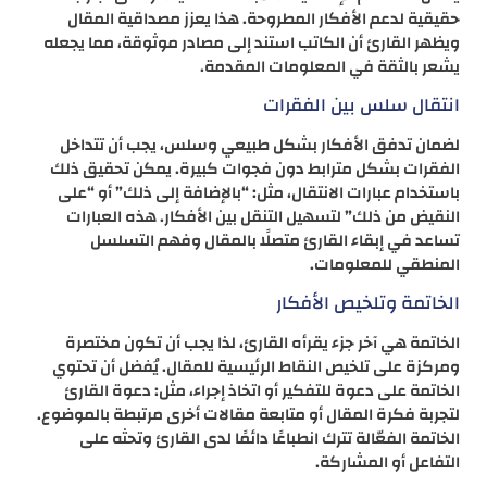
حقيقية لدعم الأفكار المطروحة​. هذا يعزز مصداقية المقال
ويظهر القارئ أن الكاتب استند إلى مصادر موثوقة، مما يجعله
يشعر بالثقة في المعلومات المقدمة.
انتقال سلس بين الفقرات
لضمان تدفق الأفكار بشكل طبيعي وسلس، يجب أن تتداخل
الفقرات بشكل مترابط دون فجوات كبيرة. يمكن تحقيق ذلك
باستخدام عبارات الانتقال، مثل: “بالإضافة إلى ذلك” أو “على
النقيض من ذلك” لتسهيل التنقل بين الأفكار​. هذه العبارات
تساعد في إبقاء القارئ متصلًا بالمقال وفهم التسلسل
المنطقي للمعلومات.
الخاتمة وتلخيص الأفكار
الخاتمة هي آخر جزء يقرأه القارئ، لذا يجب أن تكون مختصرة
ومركزة على تلخيص النقاط الرئيسية للمقال. يُفضل أن تحتوي
الخاتمة على دعوة للتفكير أو اتخاذ إجراء، مثل: دعوة القارئ
لتجربة فكرة المقال أو متابعة مقالات أخرى مرتبطة بالموضوع​.
الخاتمة الفعّالة تترك انطباعًا دائمًا لدى القارئ وتحثه على
التفاعل أو المشاركة.