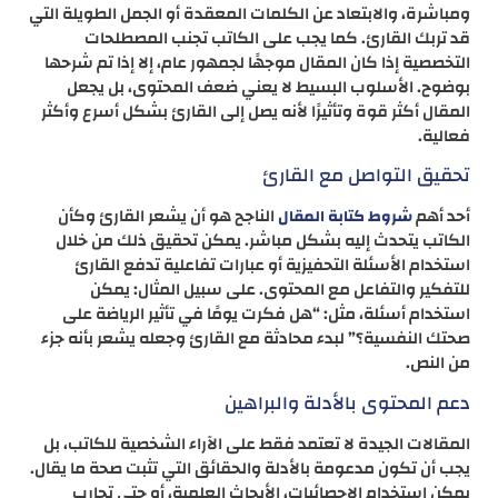
ومباشرة، والابتعاد عن الكلمات المعقدة أو الجمل الطويلة التي
قد تربك القارئ​. كما يجب على الكاتب تجنب المصطلحات
التخصصية إذا كان المقال موجهًا لجمهور عام، إلا إذا تم شرحها
بوضوح. الأسلوب البسيط لا يعني ضعف المحتوى، بل يجعل
المقال أكثر قوة وتأثيرًا لأنه يصل إلى القارئ بشكل أسرع وأكثر
فعالية.
تحقيق التواصل مع القارئ
أحد أهم
الناجح هو أن يشعر القارئ وكأن
شروط كتابة المقال
الكاتب يتحدث إليه بشكل مباشر. يمكن تحقيق ذلك من خلال
استخدام الأسئلة التحفيزية أو عبارات تفاعلية تدفع القارئ
للتفكير والتفاعل مع المحتوى​. على سبيل المثال: يمكن
استخدام أسئلة، مثل: “هل فكرت يومًا في تأثير الرياضة على
صحتك النفسية؟” لبدء محادثة مع القارئ وجعله يشعر بأنه جزء
من النص.
دعم المحتوى بالأدلة والبراهين
المقالات الجيدة لا تعتمد فقط على الآراء الشخصية للكاتب، بل
يجب أن تكون مدعومة بالأدلة والحقائق التي تثبت صحة ما يقال.
يمكن استخدام الإحصائيات، الأبحاث العلمية، أو حتى تجارب