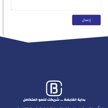
بداية القابضة … شريكك للنمو المتكامل