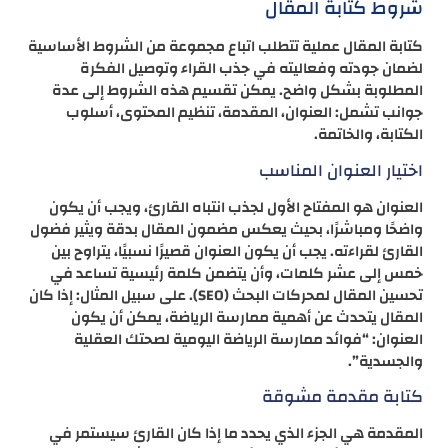
شروط كتابة المقال
كتابة المقال عملية تتطلب اتباع مجموعة من الشروط الأساسية
لضمان جودته وفعاليته في جذب القراء وتوصيل الفكرة
المطلوبة بشكل واضح. يمكن تقسيم هذه الشروط إلى عدة
جوانب تشمل: العنوان، المقدمة، تنظيم المحتوى، أسلوب
الكتابة، والخاتمة.
اختيار العنوان المناسب
العنوان هو المفتاح الأول لجذب انتباه القارئ، ويجب أن يكون
واضحًا ومباشرًا، بحيث يعكس مضمون المقال بدقة ويثير فضول
القارئ لقراءته. يجب أن يكون العنوان قصيرًا نسبيًا، يتراوح بين
خمس إلى عشر كلمات، وأن يتضمن كلمة رئيسية تساعد في
تحسين المقال لمحركات البحث (SEO)​. على سبيل المثال: إذا كان
المقال يتحدث عن أهمية ممارسة الرياضة، يمكن أن يكون
العنوان: “فوائد ممارسة الرياضة اليومية لصحتك العقلية
والجسدية”.
كتابة مقدمة مشوقة
المقدمة هي الجزء الذي يحدد ما إذا كان القارئ سيستمر في