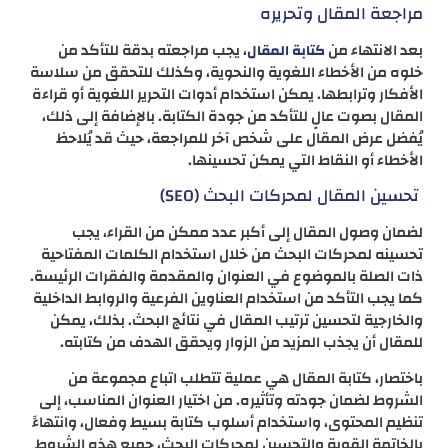
مراجعة المقال وتحريره
بعد الانتهاء من
، يجب مراجعته بدقة للتأكد من
كتابة المقال
خلوه من الأخطاء اللغوية والنحوية، وكذلك للتحقق من سلاسة
الأفكار وترابطها​. يمكن استخدام أدوات التحرير اللغوية أو قراءة
المقال بصوت عالٍ للتأكد من جودة الكتابة. بالإضافة إلى ذلك،
يُفضل عرض المقال على شخص آخر للمراجعة، حيث قد يُلاحظ
الأخطاء أو النقاط التي يمكن تحسينها.
تحسين المقال لمحركات البحث (SEO)
لضمان وصول المقال إلى أكبر عدد ممكن من القراء، يجب
تحسينه لمحركات البحث من خلال استخدام الكلمات المفتاحية
ذات الصلة بالموضوع في العنوان والمقدمة والفقرات الرئيسة.
كما يجب التأكد من استخدام العناوين الفرعية والروابط الداخلية
والخارجية لتحسين ترتيب المقال في نتائج البحث​. بذلك، يمكن
للمقال أن يجذب المزيد من الزوار ويحقق الهدف من كتابته.
باختصار، كتابة المقال هي عملية تتطلب اتباع مجموعة من
الشروط لضمان جودته وتأثيره. من اختيار العنوان المناسب، إلى
تنظيم المحتوى، واستخدام أسلوب كتابة بسيط وفعال، وانتهاءً
بالخاتمة القوية والتحسين لمحركات البحث، جميع هذه الشروط