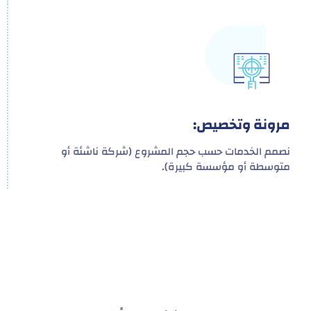
مرونة وتخصيص:
نصمم الخدمات حسب حجم المشروع (شركة ناشئة أو
متوسطة أو مؤسسة كبيرة).
هدفنا ليس تقديم خدمة واحدة!
بل توفير نظام تكاملي للمشاريع والأفراد لتسهيل
البناء – التسويق – التجارة – التعاقدات وغيرها