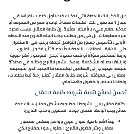
هل تتذكر تلك اللحظة التي تجذبك فيها أول كلمات تقرأها في
مقال؟ قد تكون تلك الكلمات مفتاحًا لباب واسع من المعرفة أو
مدخلًا لعالم مليء بالأفكار المثيرة. إن كتابة المقال ليست مجرد
سرد معلومات، بل هي فن يتطلب جذب انتباه القارئ منذ اللحظة
الأولى، لتأسيس جسور من التواصل تجعله يرغب في الاستمرار
حتى النهاية. المقالات الناجحة تبدأ بجملة تثير فضول القارئ،
وربما تستخدم سؤالًا أو قصة قصيرة تجعل الموضوع أكثر حيوية
وارتباطًا بحياته الشخصية. وبهذا، يشعر القارئ وكأنه في محادثة
شيقة، فينجذب إلى التفاصيل ليكتشف ما الجديد الذي سيضيفه
المقال إلى معرفته. شروط كتابة المقال تعتبر رحلة تبدأ بكلمات،
ولكنها تستمر بالفضول والاهتمام.
أحسن نصائح لتلبية شروط كتابة المقال
لكتابة مقال يلبي الشروط المطلوبة بشكل ممتاز، هناك عدة
نصائح يجب اتباعها لضمان جودة المحتوى وجذب القارئ:
يبدأ الأمر باختيار عنوان قوي وواضح يعكس مضمون
المقال ويثير فضول القارئ. العنوان هو المفتاح الذي