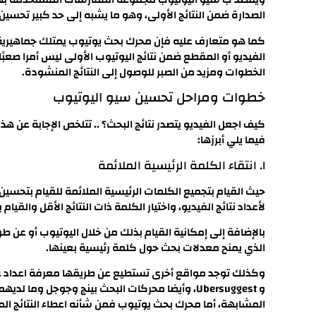
الصدارة ضمن النتائج الأولى، وهو ما يشبه إلى حد كبير تحس
كما هو متعارف عليه فإن محرك بحث يوتيوب يمتلك جماهيرية وا
الفيديو أو المقطع ضمن نتائج اليوتيوب الأولى ليس أمرا صع
الخطوات ومزيد من الصبر للوصول إلى النتائج المنشودة.
خطوات ومراحل تحسين سيو اليوتيوب
كيف اجعل الفيديو يتصدر نتائج البحث؟ .. تتلخص الإجابة عن 
فيما يلي أبرزها:
١. انتقاء الكلمة الرئيسية الملائمة
حيث القيام بتجميع الكلمات الرئيسية الملائمة للقيام بتحسي
لأعداد نتائج الفيديو، واختيار الكلمة ذات النتائج الأقل والقي
الذي يمنح معدلات بحث حول كلمة رئيسية بعينها.
و Ubersuggest، وأيضا محركات البحث بينج وجوجل وما
المشابهة، أما محرك بحث يوتيوب فمن شأنه اعطاء النتائج الم