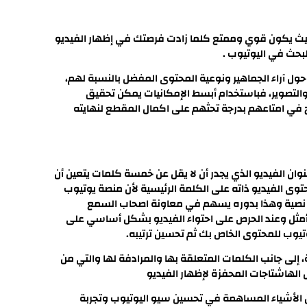
يث يكون قوي وممتع كلما زادت فرصتك في إظهار الفيديو
لبحث في اليوتيوب .
حول آراء الجماهير ونوعية المحتوى المفضل بالنسبة لهم،
والتصوير، فباستخدام أبسط الإمكانيات يمكن تحقيق
في امتاعهم بدرجة تحثهم على اكمال المقطع لنهايته
نوان الفيديو الذي يجدر أن لا يقل عن خمسة كلمات يتعين أن
وى الفيديو ذاته على الكلمة الرئيسية لأن منصة يوتيوب
رة نصية وهذا بدوره يسهم في معاونة اصحاب السمع
أمثل وعند الحرص على احتواء الفيديو بشكل أساسي على
وتيوب للمحتوى الخاص بك ثم تحسين ترتيبه.
إلى جانب الكلمات المتعلقة بها والمرادفة لها والتي من
الهاشتاجات المحفزة لإظهار الفيديو
 الأشياء المساهمة في تحسين سيو اليوتيوب وتجربة