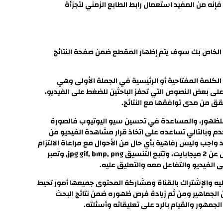
نه من المفيد استعمال رابط الطابع الزمني لتجزأة
و الخاص بك سوف يتم إظهار المقطع ضمن صفحة النتائج
من الواجب القيام بوضع الكلمة المفتاحية أو الرئيسية في الجملة الأولى وهي
لى بعض النصوص التي تحفز الباحثين للضغط على الفيديو،
قق من مدى توافقها مع النتائج.
 للظهور، والمساعدة في تحسين سيو اليوتيوب فالصورة
خدم وبالتالي تساعده على اتخاذ قرار مشاهدة الفيديو من
اجب وليس رفاهية بأي حال من الأحوال مع مراعاة الالتزام
بالمواصفات القياسية حيث: حجم 1280 × 720 بكسل، وأن تقل عن 2 ميجابايت، وتتبع التنسيق jpg gif, bmp, png, وتعبر
لفيديو والتفاعل معه والتعليق عليه.
 عليه والإشتراك بالقناة ومشاركة المحتوى جميعها أمور تحيط
 الجماهير ومن ثم زيادة فرص ظهوره ضمن نتائج البحث
لجمهور والقيام بالرد على تعليقاته وأسئلته.