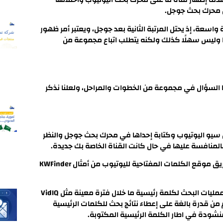
ين محرك بحث جوجل.
سعة، إذ يحتل المرتبة الثانية بعد جوجل، ويعتبر أمر ظهور
بًا وليس سهلًا كذلك ولكنه يتطلب اتباع مجموعة من
هذا السؤال في مجموعة من الخطوات والمراحل، ولعلنا نذكر
ن سيو اليوتيوب وكتابة إحداها في محرك بحث جوجل والنظر
ام بالمنافسة عليها في حال كانت القناة الخاصة بك جديدة.
بالإضافة إلى إمكانية القيام بذلك من خلال اليوتيوب أو عن طريق موقع الكلمات المفتاحية لليوتيوب من أمثال KWFinder
وكذلك توجد مواقع أخرى تستطيع عن طريقها معرفة اعداد عمليات البحث لكلمة رئيسية ما خلال فترة معينة مثل VidIQ
 لديهم من قدرة بالغة على إعطاء نتائج بحث للكلمات الرئيسية
نشودة في اطار الكلمة الرئيسية المكتوبة.