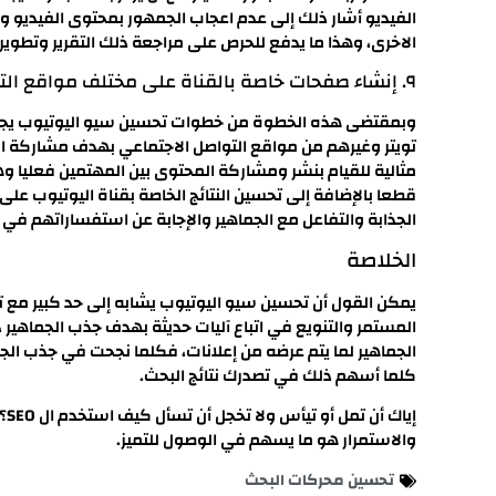
الفيديو أشار ذلك إلى عدم اعجاب الجمهور بمحتوى الفيديو و
الاخرى، وهذا ما يدفع للحرص على مراجعة ذلك التقرير وتطو
٩. إنشاء صفحات خاصة بالقناة على مختلف مواقع التواصل الاجتماعي
وبمقتضى هذه الخطوة من خطوات تحسين سيو اليوتيوب يجدر
تويتر وغيرهم من مواقع التواصل الاجتماعي بهدف مشاركة الم
مثالية للقيام بنشر ومشاركة المحتوى بين المهتمين فعليا 
قطعا بالإضافة إلى تحسين النتائج الخاصة بقناة اليوتيوب ع
الجذابة والتفاعل مع الجماهير والإجابة عن استفساراتهم في
الخلاصة
يمكن القول أن تحسين سيو اليوتيوب يشابه إلى حد كبير مع 
المستمر والتنويع في اتباع آليات حديثة بهدف جذب الجماهير
الجماهير لما يتم عرضه من إعلانات، فكلما نجحت في جذب ا
كلما أسهم ذلك في تصدرك نتائج البحث.
إي
والاستمرار هو ما يسهم في الوصول للتميز.
تحسين محركات البحث