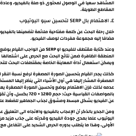
المشاهد سعيا في الوصول لمحتوى ذو صلة بالفيديو، وعادة فإ
المقاطع الطويلة.
٤. الاهتمام بال SERP لتحسين سيو اليوتيوب
خلال رحلة البحث عن كلمة مفتاحية ملائمة لتضمينها بالفيدي
مضافا إليه مجموعة مفردات لوصف الفيديو.
وعند كتابة مقتطف للفيديو او SERP 
المنطقة الظاهرة ضمن نتائج البحث مع الحرص على اشتمالها ع
ويمكن استعمال أداة المعاينة الخاصة بمقتطفات البحث للتح
كذلك يجدر القيام بتحسين الصورة المصغرة لرفع نسبة النقر
المصغرة المشار إليها هي أول الأشياء التي ينظر إليها المست
عدمه لذلك فإن الاهتمام بوضع وتحسين الصورة المصغرة يعد و
عن الفيديو بشكل مبسط ومشوق لجذب الجماهير للضغط على ا
ومن الجدير بالذكر أن الإعجاب بالفيديو والاتجاه الى التعليق
اليوتيوب علما بمدى جودة الفيديو وقدرته على جذب مزيد من
الأولى، وهذا ما يتطلب بدوره الحرص الشديد على التفاعل مع ا