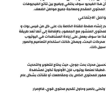
أن هذا الفيديو سوف يختفي ويضيع بين نتائج الفيديوهات
ير المحتوى المقدم ومعالجة جميع مواطن الضعف.
 إنشاء صفحة للقناة الخاصة بك على كل من فيس بوك و
حتوى المنشور مع الجمهور، بالإضافة إلى أنها تعد طريقة
وهذا ما سوف يعمل على زيادة المشاهدات في اليوتيوب
لى محركات البحث، ويمكن كذلك استخدام التصاميم والصور
 سبيل ذلك.
تحسين محرك بحث جوجل، حيث يحتاج للتطوير والتحديث
 ، فطبقا لمنصة يوتيوب فإن الأولوية تكون لمشاهدة
لجمهور للمحتوى الخاص بك ومقاطعك أو لقناتك بشكل عام
اك أن تمل أو تيأس ولا تخجل أن تسأل كيف استخدم ال SEO؟ وتحلى بالصبر وحاول تقديم محتوى قوي، فالإصرار