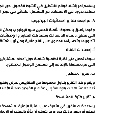
يساهم أمر إنشاء قوائم التشغيل في تنشيط الفضول لدى الجما
يساعد بدوره في الاستفادة من التشغيل التلقائي في عرض ال
٨. مراجعة تقارير احصائيات اليوتيوب
وفيما يتعلق بالخطوة الثامنة لتحسين سيو اليوتيوب يمكن الق
التي تتعلق بالقناة التابعة لك وتفيد تلك التقارير و الإحصائ
تتطويرها وتحسينها للحصول على نتائج مثالية ومن أبرز الأمثلة ع
أ. إحصاءات القناة
سوف تحصل على نظرة تكاملية شاملة حول أعداد المشتركين وال
التي تم تحقيقها بالإضافة إلى مستوى الوصول للجمهور.
ب. تقرير الجمهور
ويقوم هذا التقرير بتناول مجموعة من المقاييس لعرض وتقي
أعداد المشاهدات بالإضافة إلى مقاطع الفيديو صاحبة الأداء ا
ج. تقرير فترة المشاهدة
يساعد ذلك التقرير في التعرف على الفترة الزمنية لمشاهدة ا
نصفه أو ربعه، وذلك بدوره ما يتوقع أن يؤثر بالسلب أو الاي