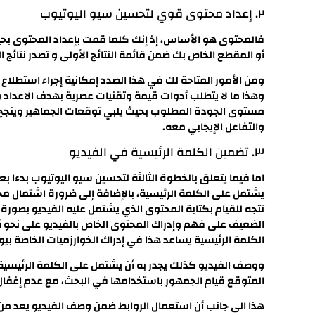
٢. إعداد محتوى قوي لتحسين سيو اليوتيوب
فالمحتوى هو الأساس، إذ إنك كلما قمت بإعداد المحتوى بح
أو المقطع الخاص بك ضمن قائمة النتائج الأولى و تصدر نتائج ا
ومن الأمور المتاحة لك في هذا الصدد إمكانية إجراء استطلاع 
وهذا ما لا يتطلب أدوات قيمة وتقنيات عصرية بهدف الاعداد 
مستوى الجودة المطلوب بحيث يلبي توقعات الجماهير وينجح 
والتفاعل الإيجابي معه.
٣. تضمين الكلمة الرئيسية في الفيديو
اما فيما يتعلق بالخطوة الثالثة لتحسين سيو اليوتيوب بدءا بع
يشتمل على الكلمة الرئيسية، بالإضافة إلى ضرورة اشتمال محت
تتجه للقيام بكتابة المحتوى الذي يشتمل عليه الفيديو بصو
الضعيف على فهم وإدراك المحتوى الخاص بالفيديو على نحو 
الكلمة الرئيسية يساعد هذا في إدراك الخوارزميات الخاصة بي
ووصف الفيديو كذلك يجدر به أن يشتمل على الكلمة الرئيسية، 
المتوقع قيام الجمهور باستخدامها في البحث، مع عدم إغفال 
هذا الى جانب أن استعمال الروابط ضمن وصف الفيديو يعد من