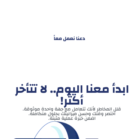
هدفنا ليس تقديم خدمة واحدة!
بل توفير نظام تكاملي للمشاريع والأفراد لتسهيل
البناء – التسويق – التجارة – التعاقدات وغيرها
دعنا نعمل معاً
ابدأ معنا اليوم.. لا تتأخر
أكثر!
قلل المخاطر لأنك تتعامل مع جهة واحدة موثوقة.
اختصر وقتك وحسن ميزانيتك بحلول متكاملة.
اضمن خبرة عملية مثبتة.