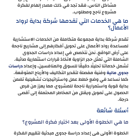
مشاكل الناس، فقد تجد في ذلك مصدر إلهام لفكرة
مشروع ناجح ومطلوب.
ما هي الخدمات التي تقدمها شركة بداية لرواد
الأعمال؟
تقدم شركة بداية مجموعة متكاملة من الخدمات الاستشارية
لمساعدة رواد الأعمال على تحويل أفكارهم إلى مشاريع ناجحة
على أرض الواقع. نحن نتخصص في إعداد دراسات الجدوى
الشاملة التي تمثل حجر الزاوية لاتخاذ قرارات استثمارية صائبة.
تشمل خدماتنا تحليلًا دقيقًا للسوق والمنافسين، وإعداد
دراسات
وفنية مفصلة لتقدير التكاليف والأرباح المتوقعة.
جدوى مالية
كما نساعد في وضع خطط عمل واستراتيجيات تشغيلية تضمن
بداية قوية واستمرارية ناجحة للمشروع، مما يعزز من فرص
الحصول على تمويل ويقلل من المخاطر المحتملة إلى أقصى
درجة.
أسئلة شائعة
ما هي الخطوة الأولى بعد اختيار فكرة المشروع؟
الخطوة الأولى هي إعداد دراسة جدوى مبدئية لتقييم الفكرة