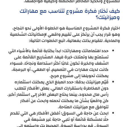
للمشروع وتحديد المخاطر المحتملة وكيفية مواجهتها.
كيف تختار فكرة مشروع تتناسب مع مهاراتك
وميزانيتك؟
اختيار فكرة المشروع المناسبة هو الخطوة الأولى نحو النجاح،
وهو قرار يجب أن يرتكز على تقييم واقعي لإمكانياتك الشخصية
والمادية. للقيام بذلك بفعالية، اتبع الخطوات التالية:
حدد اهتماماتك ومهاراتك: ابدأ بكتابة قائمة بالأشياء التي
تستمتع بها وتمتلك خبرة فيها. المشاريع القائمة على
الشغف والخبرة تكون غالبًا أكثر استدامة ونجاحًا، فسواء
كانت لديك مهارات في التصميم، أو الطهي، أو البرمجة،
يمكنك تحويلها إلى مشروع مربح.
قَيّم ميزانيتك بدقة: حدد المبلغ الذي يمكنك استثماره
دون المخاطرة باستقرارك المالي. بعض الأفكار تتطلب
رأس مال محدود، بينما يحتاج البعض الآخر إلى استثمار أكبر.
كن واقعيًا بشأن ما يمكنك تحمله وابحث عن أفكار
تتوافق مع ميزانيتك المتاحة.
ابحث عن حاجة في السوق: أفضل الأفكار هي التي تقدم
حلًا لمشكلة قائمة أو تلبي حاجة غير مشبعة في
السوق. قم بدراسة السوق المحيط بك واستمع إلى