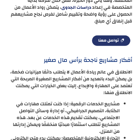
المحتملة. وهنا يأتي دور الخبرة، فمن خلال شركة بداية
المتخصصة في إعداد
، يتمكن رواد الأعمال من
دراسات الجدوى
الحصول على رؤية واضحة وتقييم شامل لفرص نجاح مشاريعهم
قبل إنفاق أي مبلغ.
أفكار مشاريع ناجحة برأس مال صغير
الانطلاق في عالم ريادة الأعمال لا يتطلب دائمًا ميزانيات ضخمة،
بل يمكن البدء بالعديد من أفكار المشاريع الصغيرة المربحة التي
تعتمد على المهارة والإبداع. إليك بعض الخيارات التي يمكنك
الانطلاق منها:
مشاريع الخدمات الرقمية: إذا كنت تمتلك مهارات في
الكتابة، التصميم الجرافيكي، أو إدارة وسائل التواصل
الاجتماعي، يمكنك تقديم هذه الخدمات عن بعد. هذه
المشاريع تتطلب استثمارًا مبدئيًا منخفضًا ويمكن إدارتها
من المنزل.
التجارة الإلكترونية المتخصصة: يمكنك بدء متجر إلكتروني