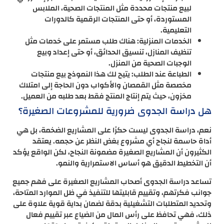
لبيع منتجات محددة مثل المنتجات الصحية، الملابس
المستوردة، أو حتى المنتجات الرقمية كالدورات
التعليمية.
الخدمات المنزلية: هناك طلب مستمر على خدمات مثل
تنظيف المنازل، تنسيق الحدائق، أو حتى إعداد وبيع
الوجبات الصحية من المنزل.
الطباعة عند الطلب: يتيح لك هذا النموذج بيع منتجات
مخصصة مثل القمصان والأكواب دون الحاجة إلى امتلاك
مخزون، حيث يتم إنتاج المنتج فقط بعد طلبه من العميل.
هل دراسة الجدوى ضرورية للمشروعات الصغيرة؟
نعم، دراسة الجدوى ليست حكرًا على المشاريع الضخمة، بل هي
أداة حاسمة لنجاح أي مشروع بغض النظر عن حجمه. يعتقد
الكثيرون أن المشاريع الصغيرة مضمونة النجاح، لكن الواقع يؤكد
أن التخطيط الدقيق هو أساس الاستمرارية والنمو.
تساعد دراسة الجدوى أصحاب المشاريع الصغيرة على فهم جميع
جوانب فكرتهم، وتقييم قابليتها للتنفيذ في ظل الموارد المتاحة،
وتحديد المتطلبات التشغيلية بدقة لضمان بداية قوية علاوة على
ذلك، فهي تحافظ على رأس المال من الضياع عبر تقييم فعال