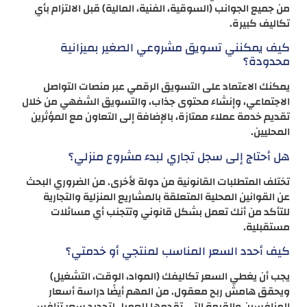
من جميع الجوانب (السوقية، الفنية، المالية) قبل الالتزام بأي
تكاليف كبيرة.
كيف يمكنني تسويق مشروعي الصغير بميزانية
محدودة؟
يمكنك الاعتماد على التسويق الرقمي عبر منصات التواصل
الاجتماعي، وإنشاء محتوى جذاب، والتسويق الشفهي من خلال
تقديم خدمة عملاء ممتازة، بالإضافة إلى التعاون مع المؤثرين
المحليين.
هل أحتاج إلى سجل تجاري لبدء مشروع منزلي؟
تختلف المتطلبات القانونية من دولة لأخرى. من الضروري البحث
عن القوانين المحلية المتعلقة بالمشاريع المنزلية والتجارية
للتأكد من أنك تعمل بشكل قانوني وتتجنب أي مسائلات
مستقبلية.
كيف أحدد السعر المناسب لمنتجي أو خدمتي؟
يجب أن يغطي السعر تكاليفك (المواد، الوقت، التشغيل)
ويحقق هامش ربح معقول. من المهم أيضًا دراسة أسعار
المنافسين والقيمة التي تقدمها للعميل لتحديد سعر تنافسي