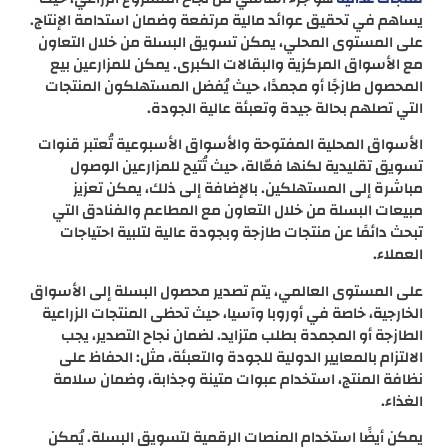
يساهم في تحقيق عوائد مالية مرتفعة وضمان استدامة الإنتاج.
على المستوى المحلي، يمكن تسويق البسلة من خلال التعاون
مع الأسواق المركزية والبقالات الكبرى. يمكن للمزارعين بيع
المحصول طازجًا أو مجمدًا، حيث يُفضل المستهلكون المنتجات
التي تصلهم بحالة جيدة وتعبئة عالية الجودة.
الأسواق المحلية المفتوحة والأسواق الأسبوعية تُعتبر قنوات
تسويق تقليدية لكنها فعّالة، حيث تُتيح للمزارعين الوصول
مباشرة إلى المستهلكين. بالإضافة إلى ذلك، يمكن تعزيز
مبيعات البسلة من خلال التعاون مع المطاعم والفنادق التي
تبحث دائمًا عن منتجات طازجة وبجودة عالية لتلبية احتياجات
العملاء.
على المستوى العالمي، يتم تصدير محصول البسلة إلى الأسواق
الخارجية، خاصة في أوروبا وآسيا، حيث تحظى المنتجات الزراعية
الطازجة أو المجمدة بطلب متزايد. لضمان نجاح التصدير، يجب
الالتزام بالمعايير الدولية للجودة والتعبئة، مثل: الحفاظ على
نظافة المنتج، استخدام عبوات متينة وجذابة، وضمان سلامة
الغذاء.
يمكن أيضًا استخدام المنصات الرقمية لتسويق البسلة. يُمكن