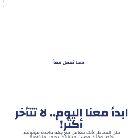
هدفنا ليس تقديم خدمة واحدة!
بل توفير نظام تكاملي للمشاريع والأفراد لتسهيل
البناء – التسويق – التجارة – التعاقدات وغيرها
دعنا نعمل معاً
ابدأ معنا اليوم.. لا تتأخر
أكثر!
قلل المخاطر لأنك تتعامل مع جهة واحدة موثوقة.
اختصر وقتك وحسن ميزانيتك بحلول متكاملة.