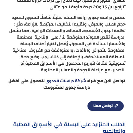
شهري أكتوبر ونوفمبر، حيث تحتاج إلى درجات حرارة معتدلة
تتراوح بين 15 و20 درجة مئوية لنمو مثالي.
تتضمن دراسة جدوى زراعة البسلة تحليلًا شاملًا للسوق لتحديد
حجم الطلب والعرض، وتقييم التكاليف المرتبطة بالزراعة، مثل:
تكلفة البذور، الأسمدة، العمالة، والمعدات الزراعية. كما تشمل
الدراسة تقدير العوائد المتوقعة بناءً على الإنتاجية المحتملة
والأسعار السائدة في السوق. يُفضل اختيار أصناف البسلة
المقاومة للأمراض والآفات، والمتوافقة مع الظروف المناخية
للمنطقة المستهدفة. بالإضافة إلى ذلك، يجب وضع خطة
تسويقية فعّالة لتوزيع المحصول في الأسواق المحلية أو
التصدير، مع مراعاة الجودة والمعايير المطلوبة.
تواصل الآن مع خبراء
للحصول على أفضل
شركة دراسات الجدوى
دراسة جدوى لمشروعك
الطلب المتزايد على البسلة في الأسواق المحلية
والعالمية