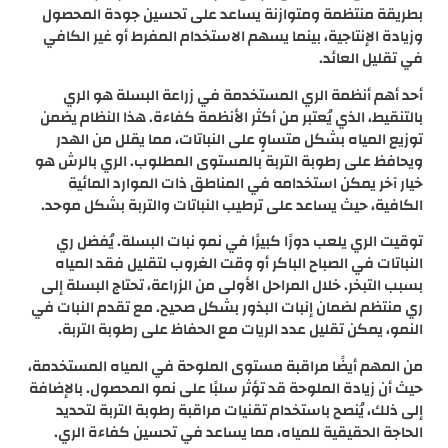
بطريقة منتظمة ومتوازنة يساعد على تحسين جودة المحصول
وزيادة الإنتاجية، بينما يسهم الاستخدام المفرط أو غير الكافي
في تقليل العائد.
أحد أهم أنظمة الري المستخدمة في زراعة البسلة هو الري
بالتنقيط، الذي يُعتبر من أكثر الأنظمة كفاءة. هذا النظام يضمن
توزيع المياه بشكل متساوٍ على النباتات، مما يقلل من الهدر
ويحافظ على رطوبة التربة بالمستوى المطلوب. الري بالرش هو
خيار آخر يمكن استخدامه في المناطق ذات الموارد المائية
الكافية، حيث يساعد على ترطيب النباتات والتربة بشكل موحد.
توقيت الري يلعب دورًا كبيرًا في نمو نبات البسلة. يُفضل ري
النباتات في الصباح الباكر أو وقت الغروب لتقليل فقد المياه
بسبب التبخر. خلال المراحل الأولى من الزراعة، تحتاج البسلة إلى
ري منتظم لضمان إنبات البذور بشكل صحيح. مع تقدم النبات في
النمو، يمكن تقليل عدد الريات مع الحفاظ على رطوبة التربة.
من المهم أيضًا مراقبة مستوى الملوحة في المياه المستخدمة،
حيث أن زيادة الملوحة قد تؤثر سلبًا على نمو المحصول. بالإضافة
إلى ذلك، يُنصح باستخدام تقنيات مراقبة رطوبة التربة لتحديد
الحاجة الحقيقية للمياه، مما يساعد في تحسين كفاءة الري.