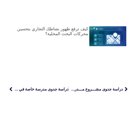
كيف ترفع ظهور نشاطك التجاري بتحسين
محركات البحث المحلية؟
دراسة جدوى مشـــروع مـــدرسة عالمية بــالمملكــة
دراسة جدوى مدرسة خاصة في اليمن Pdf