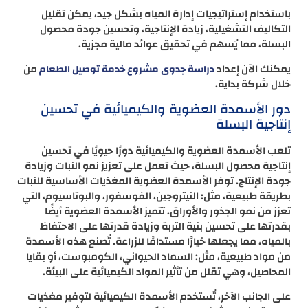
باستخدام إستراتيجيات إدارة المياه بشكل جيد، يمكن تقليل
التكاليف التشغيلية، زيادة الإنتاجية، وتحسين جودة محصول
البسلة، مما يُسهم في تحقيق عوائد مالية مجزية.
يمكنك الآن إعداد
من
دراسة جدوى مشروع خدمة توصيل الطعام
خلال شركة بداية.
دور الأسمدة العضوية والكيميائية في تحسين
إنتاجية البسلة
تلعب الأسمدة العضوية والكيميائية دورًا حيويًا في تحسين
إنتاجية محصول البسلة، حيث تعمل على تعزيز نمو النبات وزيادة
جودة الإنتاج. توفر الأسمدة العضوية المغذيات الأساسية للنبات
بطريقة طبيعية، مثل: النيتروجين، الفوسفور، والبوتاسيوم، التي
تعزز من نمو الجذور والأوراق. تتميز الأسمدة العضوية أيضًا
بقدرتها على تحسين بنية التربة وزيادة قدرتها على الاحتفاظ
بالمياه، مما يجعلها خيارًا مستدامًا للزراعة. تُصنع هذه الأسمدة
من مواد طبيعية، مثل: السماد الحيواني، الكومبوست، أو بقايا
المحاصيل، وهي تقلل من تأثير المواد الكيميائية على البيئة.
على الجانب الآخر، تُستخدم الأسمدة الكيميائية لتوفير مغذيات