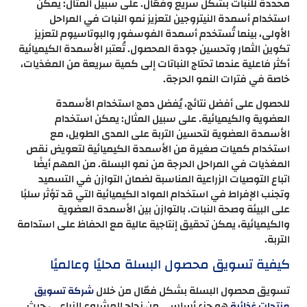
محددة للنبات بشكل سريع وفعّال. على سبيل المثال: يمكن
استخدام أسمدة النيتروجين لتعزيز نمو النبات في المراحل
الأولى، بينما تُستخدم أسمدة الفوسفور والبوتاسيوم لتعزيز
تكوين الثمار وتحسين جودة المحصول. تُعتبر الأسمدة الكيميائية
أكثر فاعلية عندما تحتاج النباتات إلى كمية سريعة من المغذيات،
خاصة في فترات النمو الحرجة.
للحصول على أفضل نتائج، يُفضل دمج استخدام الأسمدة
العضوية والكيميائية. على سبيل المثال: يمكن استخدام
الأسمدة العضوية لتحسين التربة على المدى الطويل، مع
استخدام كميات صغيرة من الأسمدة الكيميائية لتعويض نقص
المغذيات في المراحل الحرجة من نمو البسلة. من المهم أيضًا
اتباع التوصيات الزراعية المناسبة لضمان التوازن في التسميد
وتجنب الإفراط في استخدام المواد الكيميائية التي قد تؤثر سلبًا
على البيئة وصحة النبات. بالتوازن بين الأسمدة العضوية
والكيميائية، يمكن تحقيق إنتاجية عالية مع الحفاظ على استدامة
التربة.
كيفية تسويق محصول البسلة محليًا وعالميًا
تسويق محصول البسلة بشكل فعّال من خلال
شركة تسويق
هو جزء أساسي من نجاح المشروع الزراعي، حيث
منتجات غذائية