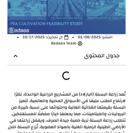
النشر:
01/08/2025
ال تحديث: 10/17/2025
Bedaea Team
جدول المحتوى
تُعد زراعة البسلة (البازلاء) من المشاريع الزراعية الواعدة، نظرًا
لارتفاع الطلب عليها في الأسواق المحلية والعالمية. تتميز
البسلة بقيمتها الغذائية العالية واحتوائها على نسبة كبيرة من
البروتينات والفيتامينات، مما يجعلها خيارًا مفضلًا للمستهلكين.
تتطلب زراعة البسلة تربة خصبة جيدة الصرف، ويفضل زراعتها في
الأراضي الطينية الرملية الغنية بالمواد العضوية. تُزرع البسلة خلال