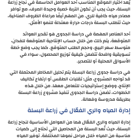
يُعد اختيار الموقع المناسب أحد العوامل الحاسمة في نجاح زراعة
البسلة، حيث يجب أن تكون التربة خصبة وجيدة الصرف، مع توافر
مصادر مياه كافية للري. من المهم أيضًا مراعاة الظروف المناخية،
حيث تتطلب البسلة درجات حرارة معتدلة للنمو الأمثل.
أحد العناصر المهمة في دراسة الجدوى هو تقدير العوائد
المتوقعة. يتم ذلك من خلال حساب الإنتاجية المتوقعة للفدان،
متوسط سعر البيع، وحجم الطلب المتوقع. كما يجب وضع خطة
تسويقية واضحة تتضمن كيفية توزيع المحصول، سواء في
الأسواق المحلية أو للتصدير.
في دراسة جدوى زراعة البسلة يتم تحليل المخاطر المحتملة التي
قد تواجه المشروع، مثل: تقلبات الطقس أو ارتفاع تكاليف
الإنتاج، ووضع إستراتيجيات للتعامل معها. من خلال هذه
الخطوات، تضمن دراسة الجدوى تنفيذ مشروع زراعة البسلة
بطريقة مدروسة وفعالة.
إدارة المياه والري الفعّال في زراعة البسلة
إدارة المياه والري الفعّال هما من العوامل الأساسية لنجاح زراعة
البسلة، حيث تُعد البسلة من المحاصيل التي تحتاج إلى كميات
مناسبة من المياه خلال مراحل نموها المختلفة. توفير المياه