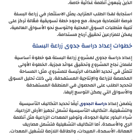
الذين يتبعون أنظمة غذائية خاصة.
استجابة لهذا الطلب المتزايد، يمثل الاستثمار في زراعة البسلة
فرصة اقتصادية مربحة. مع وجود خطة تسويقية فعّالة تركز على
تلبية متطلبات السوق المحلية والتوسع نحو الأسواق العالمية،
يمكن للمزارعين تحقيق أرباح مستدامة.
خطوات إعداد دراسة جدوى زراعة البسلة
إعداد دراسة جدوى لمشروع زراعة البسلة هو خطوة أساسية
لضمان نجاح المشروع وتحقيق عوائد مجزية. الخطوة الأولى
تتمثل في تحديد الأهداف الرئيسة للمشروع، مثل: المساحة
المخصصة للزراعة والإنتاجية المستهدفة. يلي ذلك تحليل السوق
لتحديد الطلب على المحصول في المنطقة المستهدفة
والأسواق التي يمكن التوسع إليها.
يتضمن إعداد
أيضًا تحديد التكاليف التأسيسية
دراسة الجدوى
والتشغيلية. التكاليف التأسيسية تشمل تجهيز الأرض الزراعية،
شراء البذور عالية الجودة، وتوفير المعدات الزراعية مثل أنظمة
الري والأسمدة. أما التكاليف التشغيلية فتشمل مصاريف
العمالة، الأسمدة، المبيدات، والطاقة اللازمة لتشغيل المعدات.