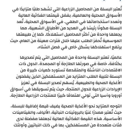
تُعتبر البسلة من المحاصيل الزراعية التي تشهد طلبًا متزايدًا في
الأسواق المحلية والعالمية، بفضل قيمتها الغذائية العالية
وتعدد استخداماتها في الطهي. في الأسواق المحلية، تُعد
البسلة مكونًا رئيسًا في العديد من الأطباق الشعبية، مما
يجعلها واحدة من أكثر المحاصيل استهلاكًا. كما إن طبيعتها
الموسمية تُحفز الطلب عليها خلال فترات معينة من العام، حيث
يرتفع استهلاكها بشكل خاص في فصل الشتاء.
عالميًا، تعتبر البسلة واحدة من المحاصيل التي يتم تصديرها
بكثافة، خاصة في صورتها الطازجة أو المجمدة. الدول ذات
الاقتصادات الناشئة والمتقدمة تستورد كميات كبيرة من
البسلة لتلبية الطلب المتزايد من المستهلكين الذين يفضلون
الأغذية الصحية والطبيعية. يُسهم تصدير البسلة في تعزيز
الإيرادات الزراعية للدول المنتجة، حيث يتم تسويقها في أسواق
أوروبا وآسيا التي تولي اهتمامًا كبيرًا للمنتجات الزراعية الطازجة.
التوجه المتزايد نحو الأغذية الصحية يضيف قيمة إضافية للبسلة،
حيث تُعتبر مصدرًا غنيًا بالبروتينات النباتية، الألياف، والفيتامينات
الأساسية. هذه القيمة الغذائية العالية تجعلها مفضلة لدى
فئات متعددة من المستهلكين، بما في ذلك النباتيين وأولئك