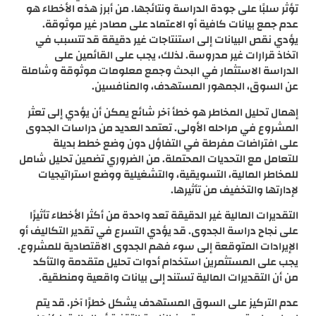
تؤثر سلبًا على جودة الدراسة ونتائجها. من أبرز هذه الأخطاء هو
عدم جمع بيانات كافية أو الاعتماد على مصادر غير موثوقة.
يؤدي نقص البيانات إلى استنتاجات غير دقيقة قد تتسبب في
اتخاذ قرارات غير مدروسة. لذلك، يجب على القائمين على
الدراسة الاستثمار في البحث وجمع معلومات موثوقة وشاملة
عن السوق، الجمهور المستهدف، والمنافسين.
إهمال تحليل المخاطر هو خطأ آخر شائع يمكن أن يؤدي إلى تعثر
المشروع في مراحله الأولى. تعتمد العديد من دراسات الجدوى
على افتراضات مفرطة في التفاؤل دون وضع خطط بديلة
للتعامل مع التحديات المحتملة. من الضروري تضمين تحليل شامل
للمخاطر المالية، التسويقية، والتشغيلية ووضع استراتيجيات
لإدارتها والتخفيف من تأثيرها.
التقديرات المالية غير الدقيقة تعد واحدة من أكثر الأخطاء تأثيرًا
على نجاح دراسة الجدوى. قد يؤدي التسرع في تقدير التكاليف أو
الإيرادات المتوقعة إلى سوء فهم الجدوى الاقتصادية للمشروع.
يجب على المستثمرين استخدام أدوات تحليل متقدمة والتأكد
من أن التقديرات المالية تستند إلى بيانات واقعية ومنطقية.
عدم التركيز على السوق المستهدف يشكل خطرًا آخر. قد يتم