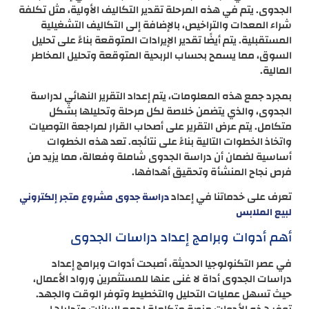
الجدوى. يتم في هذه المرحلة تقدير التكاليف الأولية، مثل تكلفة
شراء المعدات والتراخيص، بالإضافة إلى التكاليف التشغيلية
المستقبلية. يتم أيضًا تقدير الإيرادات المتوقعة بناءً على تحليل
السوق، مما يسمح بحساب الربحية المتوقعة وتحليل المخاطر
المالية.
بمجرد جمع هذه المعلومات، يتم إعداد التقرير النهائي لدراسة
الجدوى، والذي يتضمن خلاصة لكل مرحلة وتحليلها بشكل
متكامل. يتم عرض التقرير على أصحاب القرار لمراجعة التوصيات
واتخاذ الخطوات التالية بناءً على نتائجه. تعد هذه الخطوات
أساسية لضمان أن دراسة الجدوى شاملة وفعالة، مما يزيد من
فرص نجاح المنشأة وتحقيق أهدافها.
تعرف على خدماتنا في إعداد
دراسة جدوى مشروع متجر إلكتروني
لبيع الملابس
أهم أدوات وبرامج إعداد دراسات الجدوى
في عصر التكنولوجيا الحديثة، أصبحت أدوات وبرامج إعداد
دراسات الجدوى أداة لا غنى عنها للمستثمرين ورواد الأعمال،
حيث تسهل عمليات التحليل والتخطيط وتوفر الوقت والجهد.