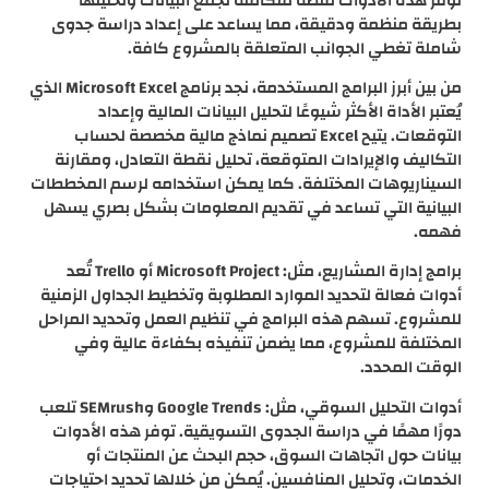
توفر هذه الأدوات منصة متكاملة لجمع البيانات وتحليلها
بطريقة منظمة ودقيقة، مما يساعد على إعداد دراسة جدوى
شاملة تغطي الجوانب المتعلقة بالمشروع كافة.
من بين أبرز البرامج المستخدمة، نجد برنامج Microsoft Excel الذي
يُعتبر الأداة الأكثر شيوعًا لتحليل البيانات المالية وإعداد
التوقعات. يتيح Excel تصميم نماذج مالية مخصصة لحساب
التكاليف والإيرادات المتوقعة، تحليل نقطة التعادل، ومقارنة
السيناريوهات المختلفة. كما يمكن استخدامه لرسم المخططات
البيانية التي تساعد في تقديم المعلومات بشكل بصري يسهل
فهمه.
برامج إدارة المشاريع، مثل: Microsoft Project أو Trello تُعد
أدوات فعالة لتحديد الموارد المطلوبة وتخطيط الجداول الزمنية
للمشروع. تسهم هذه البرامج في تنظيم العمل وتحديد المراحل
المختلفة للمشروع، مما يضمن تنفيذه بكفاءة عالية وفي
الوقت المحدد.
أدوات التحليل السوقي، مثل: Google Trends وSEMrush تلعب
دورًا مهمًا في دراسة الجدوى التسويقية. توفر هذه الأدوات
بيانات حول اتجاهات السوق، حجم البحث عن المنتجات أو
الخدمات، وتحليل المنافسين. يُمكن من خلالها تحديد احتياجات