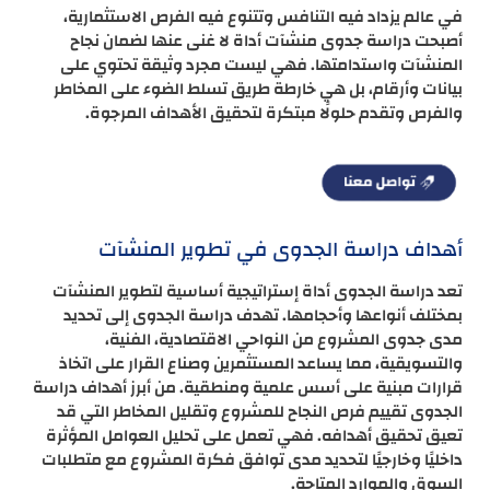
في عالم يزداد فيه التنافس وتتنوع فيه الفرص الاستثمارية،
أصبحت دراسة جدوى منشآت أداة لا غنى عنها لضمان نجاح
المنشآت واستدامتها. فهي ليست مجرد وثيقة تحتوي على
بيانات وأرقام، بل هي خارطة طريق تسلط الضوء على المخاطر
والفرص وتقدم حلولًا مبتكرة لتحقيق الأهداف المرجوة.
أهداف دراسة الجدوى في تطوير المنشآت
تعد دراسة الجدوى أداة إستراتيجية أساسية لتطوير المنشآت
بمختلف أنواعها وأحجامها. تهدف دراسة الجدوى إلى تحديد
مدى جدوى المشروع من النواحي الاقتصادية، الفنية،
والتسويقية، مما يساعد المستثمرين وصناع القرار على اتخاذ
قرارات مبنية على أسس علمية ومنطقية. من أبرز أهداف دراسة
الجدوى تقييم فرص النجاح للمشروع وتقليل المخاطر التي قد
تعيق تحقيق أهدافه. فهي تعمل على تحليل العوامل المؤثرة
داخليًا وخارجيًا لتحديد مدى توافق فكرة المشروع مع متطلبات
السوق والموارد المتاحة.