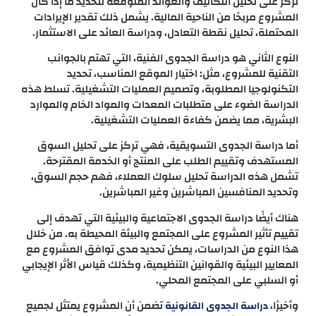
تركز على تحليل التكاليف والعوائد المتوقعة لتحديد ما إذا كان
المشروع مربحًا من الناحية المالية. يشمل ذلك تقدير الإيرادات
المحتملة، تحليل نقطة التعادل، ودراسة العائد على الاستثمار.
النوع الثاني هو دراسة الجدوى الفنية، التي تهتم بالجوانب
التقنية للمشروع، مثل: اختيار الموقع المناسب، تحديد
التكنولوجيا المطلوبة، وتصميم العمليات التشغيلية. تسلط هذه
الدراسة الضوء على متطلبات المعدات والمواد الخام والموارد
البشرية، مما يضمن كفاءة العمليات التشغيلية.
أما دراسة الجدوى التسويقية، فهي تركز على تحليل السوق
المستهدف وتقييم الطلب على المنتج أو الخدمة المقترحة.
تشمل هذه الدراسة تحليل سلوك العملاء، فهم حجم السوق،
وتحديد المنافسين المباشرين وغير المباشرين.
هناك أيضًا دراسة الجدوى الاجتماعية والبيئية التي تهدف إلى
تقييم تأثير المشروع على المجتمع والبيئة المحيطة به. من خلال
هذا النوع من الدراسات، يمكن تحديد مدى توافق المشروع مع
المعايير البيئية والقوانين التنظيمية، وكذلك قياس الأثر الإيجابي
أو السلبي على المجتمع المحلي.
وأخيرًا،
تضمن أن المشروع يمتثل لجميع
دراسة الجدوى القانونية