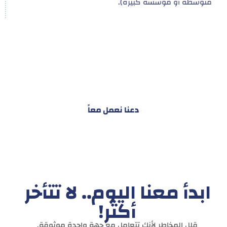
متوسطة أو مؤسسة كبيرة).
هدفنا ليس تقديم خدمة واحدة!
بل توفير نظام تكاملي للمشاريع والأفراد لتسهيل
البناء – التسويق – التجارة – التعاقدات وغيرها
دعنا نعمل معاً
ابدأ معنا اليوم.. لا تتأخر
أكثر!
قلل المخاطر لأنك تتعامل مع جهة واحدة موثوقة.