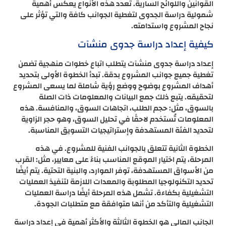
القوانين واللوائح السارية. تعدد هذه الأنواع يعكس أهمية
شمولية دراسة الجدوى لتغطية الجوانب كافة والتي تؤثر على
نجاح المشروع واستدامته.
كيفية إعداد دراسة جدوى منشآت
إعداد دراسة جدوى منشآت يتطلب اتباع خطوات منهجية تضمن
تغطية جميع جوانب المشروع بدقة. تبدأ الخطوة الأولى بتحديد
أهداف المشروع بوضوح ووضع رؤية شاملة لما يسعى المشروع
لتحقيقه. يتبع ذلك جمع البيانات والمعلومات ذات الصلة
بالسوق، مثل: حجم الطلب، اتجاهات السوق، والمنافسة. هذه
المعلومات تُستخدم لاحقًا في تحليل السوق، وهو حجر الزاوية
لتحديد الفئة المستهدفة وإستراتيجيات التسويق المناسبة.
الخطوة الثانية تتعلق بالجوانب الفنية للمشروع. في هذه
المرحلة، يتم اختيار الموقع المناسب بناءً على معايير، مثل: القرب
من الأسواق المستهدفة، توفر الموارد، والبنية التحتية. يتم أيضًا
تحديد التكنولوجيا المطلوبة والمعدات اللازمة لتنفيذ العمليات
التشغيلية بكفاءة. تشمل هذه المرحلة أيضًا دراسة العمليات
التشغيلية والتأكد من أنها متوافقة مع متطلبات الجودة.
الجانب المالي هو الخطوة الثالثة والأكثر أهمية في إعداد دراسة