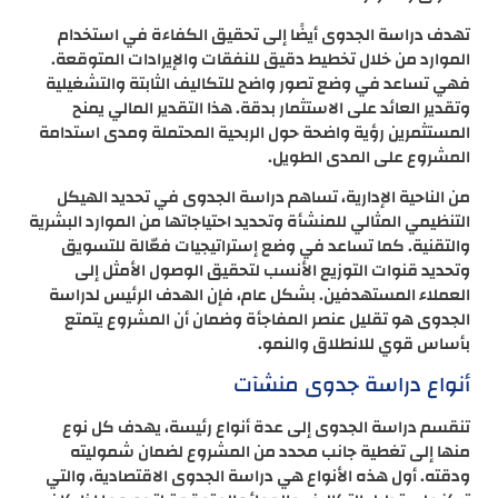
تهدف دراسة الجدوى أيضًا إلى تحقيق الكفاءة في استخدام
الموارد من خلال تخطيط دقيق للنفقات والإيرادات المتوقعة.
فهي تساعد في وضع تصور واضح للتكاليف الثابتة والتشغيلية
وتقدير العائد على الاستثمار بدقة. هذا التقدير المالي يمنح
المستثمرين رؤية واضحة حول الربحية المحتملة ومدى استدامة
المشروع على المدى الطويل.
من الناحية الإدارية، تساهم دراسة الجدوى في تحديد الهيكل
التنظيمي المثالي للمنشأة وتحديد احتياجاتها من الموارد البشرية
والتقنية. كما تساعد في وضع إستراتيجيات فعّالة للتسويق
وتحديد قنوات التوزيع الأنسب لتحقيق الوصول الأمثل إلى
العملاء المستهدفين. بشكل عام، فإن الهدف الرئيس لدراسة
الجدوى هو تقليل عنصر المفاجأة وضمان أن المشروع يتمتع
بأساس قوي للانطلاق والنمو.
أنواع دراسة جدوى منشآت
تنقسم دراسة الجدوى إلى عدة أنواع رئيسة، يهدف كل نوع
منها إلى تغطية جانب محدد من المشروع لضمان شموليته
ودقته. أول هذه الأنواع هي دراسة الجدوى الاقتصادية، والتي