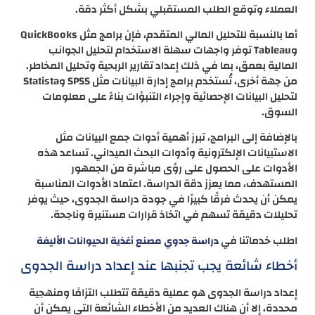
العملاء وتوقع الطلب المستقبلي بشكل أكثر دقة.
أما بالنسبة للتحليل المالي المتقدم، فإن برامج مثل QuickBooks
وTableau توفر واجهات سهلة الاستخدام لتحليل الجوانب
المالية بعمق، بما في ذلك إعداد تقارير الربحية وتحليل المخاطر.
من جهة أخرى، تُستخدم برامج إدارة البيانات مثل SPSS وStatista
لتحليل البيانات الإحصائية وإجراء التنبؤات بناءً على معلومات
السوق.
بالإضافة إلى البرامج، تبرز أهمية أدوات جمع البيانات مثل
الاستبيانات الإلكترونية وأدوات البحث الميداني. تساعد هذه
الأدوات على الحصول على رؤى مباشرة من الجمهور
المستهدف، مما يعزز دقة الدراسة. اعتماد الأدوات المناسبة
يمكن أن يحدث فرقًا كبيرًا في جودة دراسة الجدوى، حيث يوفر
تحليلات دقيقة تسهم في اتخاذ قرارات مستنيرة وناجحة.
اطلب خدماتنا في
دراسة جدوي مصنع أغذية الحيوانات الأليفة
أخطاء شائعة يجب تجنبها عند إعداد دراسة الجدوى
إعداد دراسة الجدوى هو عملية دقيقة تتطلب التزامًا ومنهجية
محددة، إلا أن هناك العديد من الأخطاء الشائعة التي يمكن أن