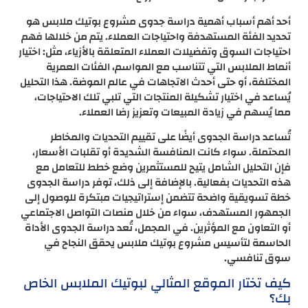
أحد أهم أسباب أهمية دراسة جدوى مشروع بوتيك ملابس هو
تحديد الفئة المستهدفة واحتياجات العملاء. يتم من خلالها فهم
احتياجات السوق وتفضيلات العملاء المتعلقة بالأزياء، مثل: اختيار
أنماط الملابس التي تتناسب مع المواسم، الفئات العمرية
المختلفة، أو حتى أحدث الاتجاهات في عالم الموضة. هذا التحليل
يُساعد في اختيار تشكيلة المنتجات التي تلبي تلك الاحتياجات،
مما يُسهم في زيادة المبيعات وتعزيز رضا العملاء.
تُساعد دراسة الجدوى أيضًا على تقييم التحديات والمخاطر
المحتملة. سواء كانت المنافسة الشديدة أو تقلبات الأسعار،
فإن التحليل الشامل يتيح للمستثمرين وضع خطط للتعامل مع
هذه التحديات بفعالية. بالإضافة إلى ذلك، توفر دراسة الجدوى
خطة تسويقية واضحة تتضمن إستراتيجيات مبتكرة للوصول إلى
الجمهور المستهدف، سواء من خلال منصات التواصل الاجتماعي
أو التعاون مع المؤثرين. في المجمل، تُعد دراسة الجدوى الأداة
الحاسمة لتأسيس مشروع بوتيك ملابس يحقق النجاح في
سوق تنافسي.
كيف تختار الموقع المثالي لبوتيك الملابس الخاص
بك؟