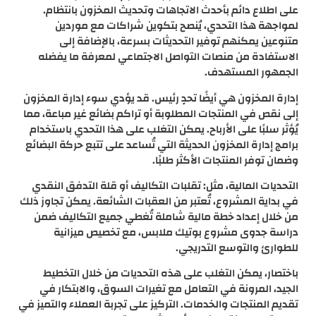
على اطلاع دائم بأحدث الاتجاهات وتحديث المخزون بانتظام.
لمواجهة هذا التحدي، يُنصح بتكوين شراكات مع موردين
متنوعين يمكنهم توفير التحديثات بسرعة، بالإضافة إلى
الاستفادة من منصات التواصل الاجتماعي لمعرفة ما يفضله
الجمهور المستهدف.
إدارة المخزون هي أيضًا تحدٍ رئيس. قد يؤدي سوء إدارة المخزون
إلى نقص في المنتجات المطلوبة أو تراكم بضائع غير مباعة، مما
يُؤثر سلبًا على الأرباح. يمكن التغلب على هذا التحدي باستخدام
برامج إدارة المخزون الحديثة التي تُساعد على تتبع حركة البضائع
وضمان توفر المنتجات الأكثر طلبًا.
التحديات المالية، مثل: تقلبات التكاليف أو قلة التدفق النقدي
في بداية المشروع، تُعتبر من العقبات الشائعة. يمكن تجاوز ذلك
من خلال إعداد خطة مالية شاملة تُغطي جميع التكاليف ضمن
دراسة جدوى مشروع بوتيك ملابس، مع تخصيص ميزانية
للطوارئ والتوسع التدريجي.
باختصار، يمكن التغلب على هذه التحديات من خلال التخطيط
الجيد، المرونة في التعامل مع تغيرات السوق، والابتكار في
تقديم المنتجات والخدمات. التركيز على تجربة العملاء والتميز في