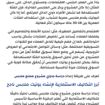
بناءً على العمر، الجنس، الاهتمامات، ومستوى الدخل. على سبيل
المثال: إذا كان المشروع يركز على الملابس الفاخرة، فإن الفئة
المستهدفة قد تشمل الأفراد ذوي الدخل المرتفع. أما إذا كان
البوتيك يقدم ملابس عصرية للشباب، فإن استهداف الفئات
العمرية بين 18-30 عامًا سيكون أكثر فعالية.
الاهتمام بالتفاصيل الصغيرة، مثل: تحديد الأنماط والتصاميم التي
يفضلها العملاء، يُساعد على تخصيص المنتجات بشكل يناسب
احتياجاتهم. كما إن فهم كيفية تفاعل العملاء مع القنوات
التسويقية المختلفة، مثل: وسائل التواصل الاجتماعي أو العروض
الترويجية، يُسهم في وضع خطة تسويق فعّالة تُعزز من نجاح
المشروع. من خلال تحليل السوق وتحديد الفئة المستهدفة
بدقة، يمكن لمشروع بوتيك الملابس أن يُحقق مكانة قوية في
السوق ويمتلك ميزة تنافسية مستدامة.
تعرف على طريقة إعداد
دراسة جدوي مشروع مصنع ملابس
أبرز التكاليف الاستثمارية لإنشاء بوتيك ملابس ناجح
إعداد دراسة جدوى مشروع بوتيك ملابس يتطلب تحليلًا دقيقًا
للتكاليف الاستثمارية التي تُعتبر الركيزة الأساسية لتأسيس
المشروع بنجاح. تتضمن هذه التكاليف عدة جوانب تبدأ باختيار