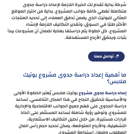
شركة بداية تقدم لك الخبرة اللازمة لإعداد دراسة جدوى
متكاملة تغطي كافة جوانب المشروع. بداية من اختيار الموقع
المثالي للبوتيك الذي يضمن تدفق العملاء، إلى تحديد المنتجات
الأكثر طلبًا في السوق، وتقدير التكاليف اللازمة لإنشاء
المشروع. كل خطوة يتم دراستها بعناية لضمان أن مشروعك يبدأ
بثبات ويحقق الأرباح المستهدفة.
ما أهمية إعداد دراسة جدوى مشروع بوتيك
ملابس؟
بوتيك ملابس يُعتبر الخطوة الأولى
إعداد دراسة جدوى مشروع
والأساسية لتحقيق النجاح في هذا المجال التنافسي. تساعد
دراسة الجدوى على فهم جميع الجوانب الاقتصادية والإدارية
للمشروع، وتوفير رؤية شاملة تساعد المستثمر على اتخاذ
قرارات مستنيرة. من خلال تحليل التكاليف الاستثمارية،
التشغيلية، والأرباح المتوقعة، يمكن تحديد حجم رأس المال
المطلوب وضمان استدامة المشروع.