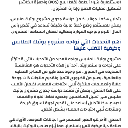
الاستثمارية شراء أنظمة نقاط البيع (POS) وأجهزة الكاشير
لتسهيل عمليات الدفع وإدارة المخزون.
بتحليل هذه الجوانب ضمن دراسة جدوى مشروع بوتيك ملابس،
يمكن للمستثمر وضع خطة مالية دقيقة تساعد في تقدير رأس
المال اللازم وتوجيه الموارد بفعالية لضمان استدامة المشروع.
أهم التحديات التي تواجه مشروع بوتيك الملابس
وكيفية التغلب عليها
مشروع بوتيك الملابس يواجه العديد من التحديات التي قد تؤثر
على نجاحه واستمراريته. أحد أبرز هذه التحديات هو المنافسة
الشديدة في السوق. مع وجود عدد كبير من المتاجر المحلية
والعالمية، يصبح من الضروري التميز وتقديم منتجات ذات جودة
عالية وتصميمات مبتكرة تُلبي احتياجات العملاء. لضمان التغلب
على هذا التحدي، يمكن أن تعتمد دراسة جدوى مشروع بوتيك
ملابس على تحليل المنافسين وتحديد نقاط القوة والضعف
لديهم. هذا التحليل يُساعد على تقديم تجربة تسوق فريدة
ومنتجات تُلبي احتياجات العملاء بشكل أفضل.
التحدي الآخر هو التغير المستمر في اتجاهات الموضة. الأزياء هي
صناعة ديناميكية تتغير باستمرار، مما يُلزم صاحب البوتيك بالبقاء