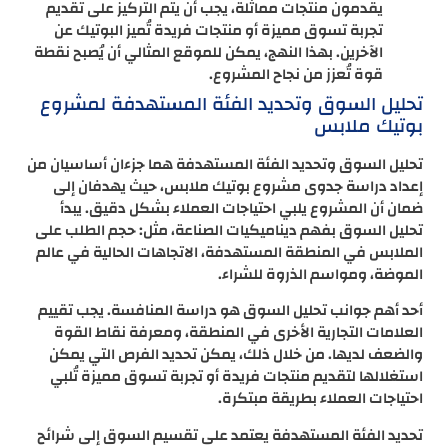
يقدمون منتجات مماثلة، يجب أن يتم التركيز على تقديم
تجربة تسوق مميزة أو منتجات فريدة تُميز البوتيك عن
الآخرين. بهذا النهج، يمكن للموقع المثالي أن يُصبح نقطة
قوة تُعزز من نجاح المشروع.
تحليل السوق وتحديد الفئة المستهدفة لمشروع
بوتيك ملابس
تحليل السوق وتحديد الفئة المستهدفة هما جزءان أساسيان من
إعداد دراسة جدوى مشروع بوتيك ملابس، حيث يهدفان إلى
ضمان أن المشروع يلبي احتياجات العملاء بشكل دقيق. يبدأ
تحليل السوق بفهم ديناميكيات الصناعة، مثل: حجم الطلب على
الملابس في المنطقة المستهدفة، الاتجاهات الحالية في عالم
الموضة، ومواسم الذروة للشراء.
أحد أهم جوانب تحليل السوق هو دراسة المنافسة. يجب تقييم
العلامات التجارية الأخرى في المنطقة، ومعرفة نقاط القوة
والضعف لديها. من خلال ذلك، يمكن تحديد الفرص التي يمكن
استغلالها لتقديم منتجات فريدة أو تجربة تسوق مميزة تُلبي
احتياجات العملاء بطريقة مبتكرة.
تحديد الفئة المستهدفة يعتمد على تقسيم السوق إلى شرائح