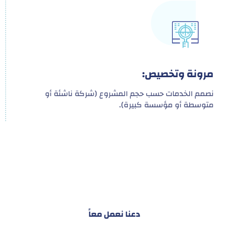
مرونة وتخصيص:
نصمم الخدمات حسب حجم المشروع (شركة ناشئة أو
متوسطة أو مؤسسة كبيرة).
هدفنا ليس تقديم خدمة واحدة!
بل توفير نظام تكاملي للمشاريع والأفراد لتسهيل
البناء – التسويق – التجارة – التعاقدات وغيرها
دعنا نعمل معاً