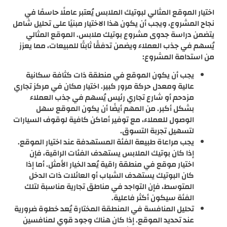
اختيار الموقع المثالي لبوتيك الملابس يُعتبر عاملًا حاسمًا في
نجاح المشروع، ويجب أن يكون هذا الاختيار مبنيًا على تحليل شامل
يتضمن دراسة جدوى مشروع بوتيك ملابس. الموقع المثالي
يُسهم في جذب العملاء ويضمن تدفقًا ثابتًا للمبيعات، مما يعزز
من استدامة المشروع:
يجب أن يكون الموقع في منطقة ذات كثافة سكانية
عالية ومعدل حركة مرور كبير. اختيار مكان في مركز تجاري
مزدحم أو شارع تجاري رئيس يُسهم في جذب العملاء
بشكل أكبر. من المهم أيضًا أن يكون الموقع سهل
الوصول للعملاء، مع توفير أماكن كافية لوقوف السيارات
لتسهيل تجربة التسوق.
يجب مراعاة طبيعة الفئة المستهدفة عند اختيار الموقع.
إذا كان بوتيك الملابس يستهدف الفئات الراقية، فإن
اختيار موقع في منطقة راقية يُعد الخيار الأمثل. أما إذا
كان البوتيك يستهدف الشباب أو العائلات ذات الدخل
المتوسط، فإن التواجد في مناطق تجارية مناسبة لتلك
الفئة سيكون أكثر فاعلية.
تحليل المنافسة في المنطقة المختارة يُعد خطوة ضرورية
عند تحديد الموقع. إذا كان هناك وجود قوي لمنافسين