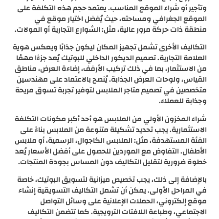
وتأجير أو شراء الموقع المناسب. يعتمد حجم هذه التكلفة على
الموقع الجغرافي ومساحته، حيث يُفضل اختيار موقع في
منطقة ذات حركة مرور عالية، مثل: الشوارع التجارية أو المولات.
التكاليف الأخرى تشمل تجهيز المكان ليكون جذابًا ويعكس هوية
العلامة التجارية. تصميم الديكور الداخلي للبوتيك يُعد جزءًا مهمًا
من الاستثمار، بما في ذلك تركيب الأرفف، إضاءة العرض، مناطق
القياس، ولوحات العرض الجذابة. يُنصح بالاعتماد على مهندسين
متخصصين في تصميم متاجر الملابس لتوفير تجربة تسوق مريحة
وجذابة للعملاء.
شراء المخزون الأولي من الملابس هو أحد أكبر مكونات التكلفة
الاستثمارية. يجب تحديد تشكيلة متنوعة من الملابس بناءً على
الفئة المستهدفة، مثل: الملابس الكاجوال، الرسمية، أو ملابس
الأطفال. التفاوض مع الموردين للحصول على أفضل الأسعار يُعد
خطوة ضرورية لتقليل التكاليف دون المساس بجودة المنتجات.
بالإضافة إلى ذلك، يجب تخصيص ميزانية لتسويق البوتيك، خاصة
في المراحل الأولى. يمكن أن تشمل التكاليف التسويقية إنشاء
موقع إلكتروني، الحملات الإعلانية على وسائل التواصل
الاجتماعي، وطباعة اللافتات الترويجية. كما تتضمن التكاليف