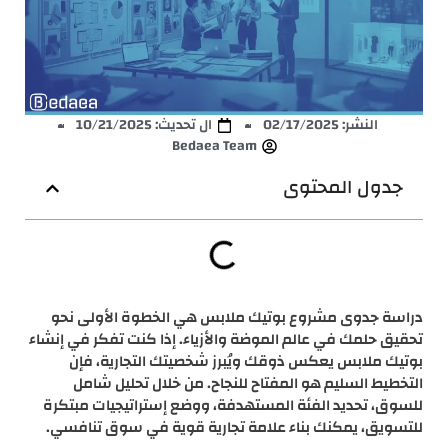
النشر:
02/17/2025
ال تحديث: 10/21/2025
Bedaea Team
جدول المحتوى
دراسة جدوى مشروع بوتيك ملابس هي الخطوة الأولى نحو
تحقيق حلمك في عالم الموضة والأزياء. إذا كنت تفكر في إنشاء
بوتيك ملابس يعكس ذوقك ويُبرز شخصيتك التجارية، فإن
التخطيط السليم هو المفتاح للنجاح. من خلال تحليل شامل
للسوق، تحديد الفئة المستهدفة، ووضع إستراتيجيات مبتكرة
للتسويق، يمكنك بناء علامة تجارية قوية في سوق تنافسي.