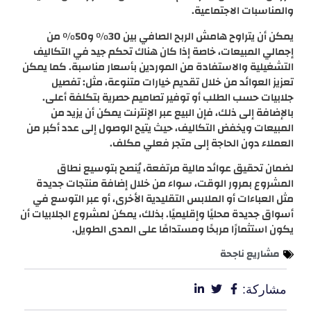
والمناسبات الاجتماعية.
يمكن أن يتراوح هامش الربح الصافي بين 30% و50% من
إجمالي المبيعات، خاصة إذا كان هناك تحكم جيد في التكاليف
التشغيلية والاستفادة من الموردين بأسعار مناسبة. كما يمكن
تعزيز العوائد من خلال تقديم خيارات متنوعة، مثل: تفصيل
جلابيات حسب الطلب أو توفير تصاميم حصرية بتكلفة أعلى.
بالإضافة إلى ذلك، فإن البيع عبر الإنترنت يمكن أن يزيد من
المبيعات ويخفض التكاليف، حيث يتيح الوصول إلى عدد أكبر من
العملاء دون الحاجة إلى متجر فعلي مكلف.
لضمان تحقيق عوائد مالية مرتفعة، يُنصح بتوسيع نطاق
المشروع بمرور الوقت، سواء من خلال إضافة منتجات جديدة
مثل العباءات أو الملابس التقليدية الأخرى، أو عبر التوسع في
أسواق جديدة محليًا وإقليميًا. بذلك، يمكن لمشروع الجلابيات أن
يكون استثمارًا مربحًا ومستدامًا على المدى الطويل.
مشاريع ناجحة
مشاركة: