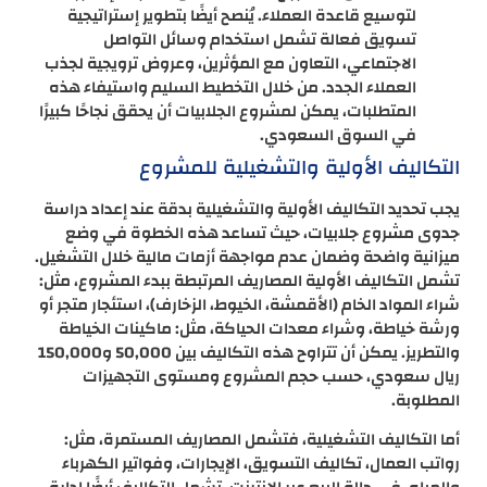
لتوسيع قاعدة العملاء. يُنصح أيضًا بتطوير إستراتيجية
تسويق فعالة تشمل استخدام وسائل التواصل
الاجتماعي، التعاون مع المؤثرين، وعروض ترويجية لجذب
العملاء الجدد. من خلال التخطيط السليم واستيفاء هذه
المتطلبات، يمكن لمشروع الجلابيات أن يحقق نجاحًا كبيرًا
في السوق السعودي.
التكاليف الأولية والتشغيلية للمشروع
يجب تحديد التكاليف الأولية والتشغيلية بدقة عند إعداد دراسة
جدوى مشروع جلابيات، حيث تساعد هذه الخطوة في وضع
ميزانية واضحة وضمان عدم مواجهة أزمات مالية خلال التشغيل.
تشمل التكاليف الأولية المصاريف المرتبطة ببدء المشروع، مثل:
شراء المواد الخام (الأقمشة، الخيوط، الزخارف)، استئجار متجر أو
ورشة خياطة، وشراء معدات الحياكة، مثل: ماكينات الخياطة
والتطريز. يمكن أن تتراوح هذه التكاليف بين 50,000 و150,000
ريال سعودي، حسب حجم المشروع ومستوى التجهيزات
المطلوبة.
أما التكاليف التشغيلية، فتشمل المصاريف المستمرة، مثل:
رواتب العمال، تكاليف التسويق، الإيجارات، وفواتير الكهرباء