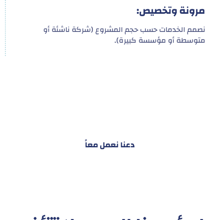
مرونة وتخصيص:
نصمم الخدمات حسب حجم المشروع (شركة ناشئة أو
متوسطة أو مؤسسة كبيرة).
هدفنا ليس تقديم خدمة واحدة!
بل توفير نظام تكاملي للمشاريع والأفراد لتسهيل
البناء – التسويق – التجارة – التعاقدات وغيرها
دعنا نعمل معاً