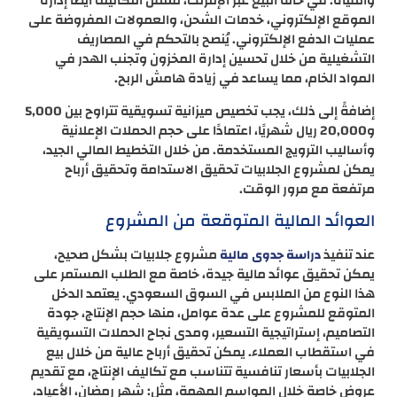
والمياه. في حالة البيع عبر الإنترنت، تشمل التكاليف أيضًا إدارة
الموقع الإلكتروني، خدمات الشحن، والعمولات المفروضة على
عمليات الدفع الإلكتروني. يُنصح بالتحكم في المصاريف
التشغيلية من خلال تحسين إدارة المخزون وتجنب الهدر في
المواد الخام، مما يساعد في زيادة هامش الربح.
إضافةً إلى ذلك، يجب تخصيص ميزانية تسويقية تتراوح بين 5,000
و20,000 ريال شهريًا، اعتمادًا على حجم الحملات الإعلانية
وأساليب الترويج المستخدمة. من خلال التخطيط المالي الجيد،
يمكن لمشروع الجلابيات تحقيق الاستدامة وتحقيق أرباح
مرتفعة مع مرور الوقت.
العوائد المالية المتوقعة من المشروع
عند تنفيذ
مشروع جلابيات بشكل صحيح،
دراسة جدوى مالية
يمكن تحقيق عوائد مالية جيدة، خاصة مع الطلب المستمر على
هذا النوع من الملابس في السوق السعودي. يعتمد الدخل
المتوقع للمشروع على عدة عوامل، منها حجم الإنتاج، جودة
التصاميم، إستراتيجية التسعير، ومدى نجاح الحملات التسويقية
في استقطاب العملاء. يمكن تحقيق أرباح عالية من خلال بيع
الجلابيات بأسعار تنافسية تتناسب مع تكاليف الإنتاج، مع تقديم
عروض خاصة خلال المواسم المهمة، مثل: شهر رمضان، الأعياد،