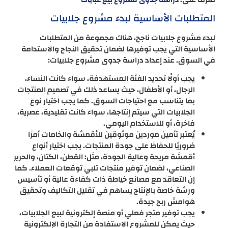
دراسة جدوى مشروع بيع عبايات
المتطلبات الأساسية لبدء مشروع جلابيات
لبدء مشروع جلابيات ناجح، هناك مجموعة من المتطلبات
الأساسية التي يجب توفيرها لضمان تحقيق النجاح والاستدامة
في السوق. عند إعداد دراسة جدوى مشروع جلابيات:
يجب أولًا تحديد الفئة المستهدفة، سواء كانت النساء،
الرجال، أو الأطفال، حيث يساعد ذلك في تصميم المنتجات
بما يتناسب مع احتياجات السوق. كما يجب اختيار نوع
الجلابيات التي سيتم إنتاجها، سواء كانت تقليدية، عصرية،
فاخرة، أو للاستخدام اليومي.
يُعتبر تأمين موردين موثوقين للأقمشة والخامات أمرًا
ضروريًا للحفاظ على جودة المنتجات. يجب اختيار أنواع
أقمشة مريحة وعالية الجودة، مثل: القطن، الكتان، والحرير
الصناعي، لضمان توفير منتجات تلبي توقعات العملاء. كما
إن التعاقد مع مصانع خياطة ذات كفاءة عالية أو تأسيس
ورشة خاصة بالإنتاج يساهم في تقليل التكاليف وتحقيق
هوامش ربح جيدة.
يجب توفير متجر فعلي أو منصة إلكترونية لبيع الجلابيات،
حيث يمكن للمشروع الاستفادة من التجارة الإلكترونية