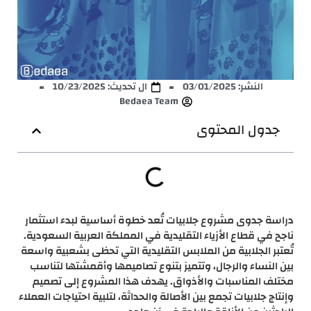
النشر:
03/01/2025
ال تحديث: 10/23/2025
Bedaea Team
جدول المحتوى
دراسة جدوى مشروع جلابيات تُعد خطوة أساسية لبدء استثمار
ناجح في قطاع الأزياء التقليدية في المملكة العربية السعودية.
تُعتبر الجلابية من الملابس التقليدية التي تحظى بشعبية واسعة
بين النساء والرجال، وتتميز بتنوع تصاميمها وأقمشتها لتناسب
مختلف المناسبات والأذواق. يهدف هذا المشروع إلى تصميم
وإنتاج جلابيات تجمع بين الأصالة والحداثة، لتلبية احتياجات العملاء