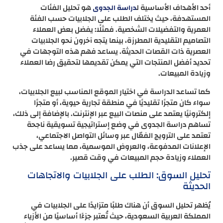
أحد الأهداف الأساسية ل
هو تحليل الفئات
دراسة الجدوى
المستهدفة، حيث يختلف الطلب على الجلابيات حسب الفئة
العمرية والتفضيلات الشخصية. فمثلًا: يفضل بعض العملاء
التصاميم التقليدية المطرزة، بينما يتجه آخرون نحو الجلابيات
العصرية ذات القصات الحديثة. يساعد فهم هذه التوجهات في
تحديد أفضل المنتجات التي يمكن تقديمها لتحقيق رضا العملاء
وزيادة المبيعات.
كما تساعد الدراسة في اختيار الموقع المناسب لبيع الجلابيات،
سواء كان متجرًا تقليديًا في منطقة تجارية حيوية، أو متجرًا
إلكترونيًا يعتمد على منصات البيع عبر الإنترنت. بالإضافة إلى ذلك،
تساهم دراسة الجدوى في وضع إستراتيجية تسويقية ناجحة
تعتمد على الترويج الفعّال عبر وسائل التواصل الاجتماعي،
الإعلانات المدفوعة، والعروض الموسمية، مما يساعد على جذب
العملاء وزيادة حجم المبيعات في وقت قصير.
تحليل السوق: الطلب على الجلابيات والاتجاهات
الحديثة
يُظهر تحليل السوق أن هناك طلبًا متزايدًا على الجلابيات في
المملكة العربية السعودية، حيث تُعتبر جزءًا أساسيًا من الأزياء