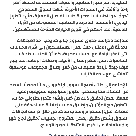
التقليدية، مع تطور التصاميم والمواد المستخدمة لجعلها أكثر
راحة وأناقة. في السنوات الأخيرة، شهد السوق السعودي
تحولًا نحو الجلابيات العصرية ذات التفاصيل المميزة، مثل: التطريز
اليدوي، الأقمشة الفاخرة، والتصاميم المستوحاة من الأزياء
العالمية، مما أسهم في تنويع الخيارات المتاحة للمستهلكين.
عند إعداد دراسة جدوى مشروع جلابيات، يجب أخذ الاتجاهات
الحديثة في الاعتبار، حيث يميل المستهلكون إلى شراء الجلابيات
التي توفر الراحة مع لمسات عصرية. كما أن الطلب يزداد خلال
المناسبات، مثل: شهر رمضان، الأعياد، وحفلات الزفاف، مما يتيح
فرصًا جيدة لزيادة المبيعات من خلال إطلاق مجموعات موسمية
تتماشى مع هذه الفترات.
بالإضافة إلى ذلك، أصبح التسوق الإلكتروني خيارًا مفضلًا للعديد
من العملاء، مما يستدعي تطوير إستراتيجية تسويقية رقمية
فعالة. يمكن تحقيق ذلك من خلال إنشاء متجر إلكتروني جذاب،
التعاون مع المؤثرين، وإطلاق حملات إعلانية مستهدفة على
منصات، مثل: إنستغرام وسناب شات. من خلال دراسة اتجاهات
السوق بشكل دقيق، يمكن لمشروع الجلابيات تحقيق نجاح كبير
والاستفادة من الفرص المتاحة للنمو والتوسع.
تعرف على: