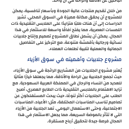
الباحثين عن الأناقة والراحة في آن واحد.
من خلال تقديم منتجات عالية الجودة وبأسعار تنافسية، يمكن
للمشروع أن يحقق مكانة مميزة في السوق المحلي. تشير
الدراسات إلى أن هناك طلبًا متزايدًا على الملابس التقليدية ذات
اللمسات العصرية، مما يفتح آفاقًا واسعة للاستثمار في هذا
المجال. يمكن أن يشمل نطاق المشروع تصميم وإنتاج جلابيات
نسائية ورجالية بأقمشة متنوعة، مع التركيز على التفاصيل
الجمالية والعملية لتلبية تطلعات العملاء.
مشروع جلابيات وأهميته في سوق الأزياء
يُعتبر مشروع الجلابيات من المشاريع الرائجة في سوق الأزياء،
حيث تجمع الجلابية بين الراحة والأناقة، مما يجعلها خيارًا مثاليًا
للعديد من النساء والرجال في المملكة العربية السعودية. مع
تزايد الاهتمام بالملابس التقليدية ذات الطابع العصري، أصبح
الطلب على الجلابيات أكثر تنوعًا، حيث يبحث المستهلكون عن
تصاميم تناسب المناسبات المختلفة، مثل: الأعياد، المناسبات
الاجتماعية، وحتى الاستعمال اليومي. تعد الجلابية من الأزياء
التي لا تتأثر بالموضة السريعة، مما يجعل الاستثمار في هذا
المجال فرصة جيدة لتحقيق أرباح مستقرة.