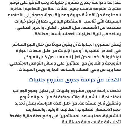
عند إعداد دراسة جدوى مشروع جلابيات، يجب التركيز على توفير
منتجات متنوعة تناسب جميع الفئات، بدءًا من التصاميم الفاخرة
المصنوعة من أقمشة حريرية ومطرزة يدويًا، وصولًا إلى التصاميم
البسيطة التي تناسب الاستخدام اليومي. كما إن توفر خيارات
متعددة من الأقمشة، مثل: القطن، الكتان، والحرير الصناعي،
يساعد في تلبية احتياجات العملاء بأسعار مختلفة.
يُمكن لمشروع الجلابيات أن يكون مربحًا من خلال البيع المباشر
في المتاجر التقليدية، أو عبر الإنترنت من خلال منصات التجارة
الإلكترونية. كما يمكن تعزيز المبيعات من خلال العروض
الترويجية والتعاون مع المؤثرين على وسائل التواصل الاجتماعي،
مما يزيد من وعي العملاء بالعلامة التجارية ويعزز المبيعات.
الهدف من دراسة جدوى مشروع جلابيات
تهدف دراسة جدوى مشروع جلابيات إلى تحليل جميع الجوانب
الاقتصادية، التشغيلية، والتسويقية لضمان نجاح المشروع
وتحقيق أرباح مستدامة. من خلال هذه الدراسة، يمكن تحديد
حجم الاستثمار المطلوب، التكاليف الأولية، والمصاريف
التشغيلية، مما يساعد المستثمرين في وضع خطة مالية واضحة
تتجنب أية عقبات مالية مستقبلية.