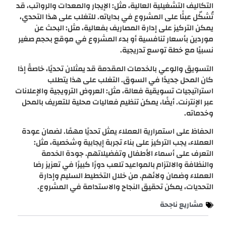
التكاليف التشغيلية العالية، مثل: الإيجار والمعدات والرواتب، قد
تُشكّل عبئًا على المشروع في بداياته. للتغلب على هذا التحدي،
يمكن التركيز على إدارة المصاريف بفعالية، مثل: البحث عن
موردين بأسعار تنافسية أو بدء المشروع في موقع بحجم صغير
نسبيًا مع خطة توسع تدريجية.
التسويق والوعي بالخدمات المقدمة قد يمثلان تحديًا، خاصةً إذا
كان المحل جديدًا في السوق. التغلب على هذا يتطلب
استراتيجيات تسويقية فعالة، مثل: العروض الترويجية والإعلانات
عبر الإنترنت. أيضًا، يمكن تنظيم فعاليات محلية للتعريف بالمحل
وخدماته.
الحفاظ على استمرارية العملاء يمثل تحديًا مهمًا. لضمان عودة
العملاء، يجب التركيز على بناء تجربة إيجابية وشخصية، مثل:
التعرف على أسماء الأطفال وتفضيلاتهم. جودة الخدمة
والنظافة والالتزام بالمواعيد تلعب دورًا كبيرًا في تعزيز رضا
العملاء وضمان ولائهم. من خلال التخطيط السليم وإدارة
التحديات، يمكن تحقيق النجاح والاستدامة في المشروع.
مشاريع ناجحة