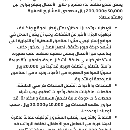
يمكن تقدير تكلفة بدء مشروع حلاق الأطفال بمبلغ يتراوح بين
50,000 و200,000 ريال سعودي للمشاريع الصغيرة
والمتوسطة:
الإيجارات وتجهيز المكان: يمثل إيجار الموقع وتكاليف
تجهيزه الجزء الأكبر من النفقات. يجب أن يكون المحل في
موقع إستراتيجي، مثل: المناطق السكنية أو التجارية التي
تشهد حركة مرور كثيفة. تجهيز المكان بديكور جذاب
يتناسب مع الأطفال يشمل تصميم منطقة لعب صغيرة،
استخدام كراسي حلاقة بأشكال مرحة، وتوفير بيئة مريحة
وآمنة للأطفال. تكلفة الإيجار قد تبدأ من 20,000 ريال
سنويًا للمواقع الصغيرة في الأحياء، وتزداد في المناطق
المزدحمة أو التجارية.
المعدات والأدوات: تشمل المعدات كراسي الحلاقة،
مقصات، ماكينات حلاقة، وأدوات تعقيم. يجب شراء
معدات ذات جودة عالية لضمان السلامة والكفاءة. قد
تتراوح تكلفة المعدات بين 10,000 و30,000 ريال، حسب
نوعيتها وعددها.
العمالة والتدريب: يتطلب المشروع توظيف عمالة ماهرة
لديها خبرة في التعامل مع الأطفال. تكلفة الرواتب قد