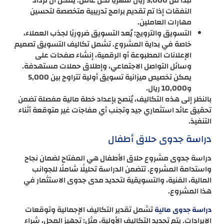
تبدأ من 5,000 ريال شهريًا لكل عامل. يمكن أن تزداد
النفقات إذا تم تقديم برامج تدريبية متخصصة لتحسين
مهارات العاملين.
التسويق والترويج: يُعد التسويق ضروريًا لجذب العملاء،
خاصة في بداية المشروع. تشمل تكاليف التسويق تصميم
الإعلانات المطبوعة أو الرقمية، إنشاء صفحات على
وسائل التواصل الاجتماعي، وإطلاق حملات مستهدفة.
يمكن تخصيص ميزانية تسويق أولية تتراوح بين 5,000
و10,000 ريال.
بالنظر إلى هذه التكاليف، يُنصح بإعداد خطة مالية مفصلة تضمن
تحقيق عائد استثماري جيد وتجنب أي مفاجآت غير متوقعة أثناء
التنفيذ.
دراسة جدوى حلاق أطفال
دراسة جدوى مشروع حلاق الأطفال هي المفتاح لضمان نجاح
واستدامة المشروع. تتضمن الدراسة تحليلًا شاملًا للجوانب
المالية، الفنية، والتسويقية لتحديد مدى جدوى الاستثمار في
هذا المشروع.
تشمل تقدير التكاليف الإجمالية وتوقعات
دراسة جدوى مالية
الإيرادات. يتم تحديد التكاليف الأولية، مثل: تجهيز المحل، شراء