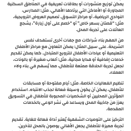
يمكن توزيع منشورات أو بطاقات تعريفية في المناطق السكنية
المجاورة أو الأماكن التي يرتادها الأهالي، مثل: المدارس،
النوادي الرياضية، أو مراكز التسوق. تصميم العروض الترويجية،
مثل: “قصتان بسعر خاص” أو “خصم على أول زيارة”، يشجع
العائلات على تجربة المحل.
من المهم بناء شراكات مع جهات أخرى تستهدف نفس
الشريحة. على سبيل المثال: يمكن التعاون مع مراكز الأطفال
التعليمية أو عيادات الأطفال للترويج المتبادل. كما يمكن تقديم
خدمات إضافية أو هدايا مجانية، مثل: ألعاب صغيرة أو بالونات،
لجعل تجربة الحلاقة ممتعة للأطفال، مما يُسهم في بناء ولاء
العملاء.
تنظيم الفعاليات الخاصة، مثل: أيام مفتوحة أو مسابقات
للأطفال، يمكن أن يكون وسيلة فعالة لجذب الانتباه. استخدام
المؤثرين المحليين أو الشخصيات المحبوبة للأطفال في التسويق
يعزز من جاذبية المحل ويساعد في نشر الوعي بالخدمات
المقدمة.
التركيز على التوصيات الشفهية يُعتبر أداة فعالة للغاية. تقديم
تجربة مميزة للأطفال يجعل الأهالي يوصون بالمحل للآخرين.