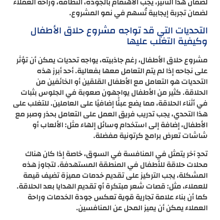
لضمان هذا التأثير، يجب الاهتمام بالجودة، النظافة، وراحة العملاء
لضمان تجربة إيجابية تُسهم في نمو المشروع.
التحديات التي قد تواجه مشروع حلاق الأطفال
وكيفية التغلب عليها
مشروع حلاق الأطفال، رغم جاذبيته، يواجه تحديات يمكن أن تؤثر
على نجاحه إذا لم يتم التعامل معها بفعالية. أحد أبرز هذه
التحديات هو التعامل مع الأطفال القلقين أو الخائفين من
الحلاقة. كثير من الأطفال يواجهون صعوبة في الجلوس بثبات
في أثناء الحلاقة، مما يضع عبئًا إضافيًا على العاملين. للتغلب على
هذا التحدي، يجب تدريب فريق العمل على التعامل بحذر وصبر مع
الأطفال، إضافة إلى استخدام وسائل إلهاء مثل: الألعاب أو
شاشات تعرض برامج كرتونية مفضلة.
تحدٍ آخر يتمثل في المنافسة في السوق، خاصة إذا كان هناك
محلات حلاقة للأطفال في المنطقة المستهدفة. لتجاوز هذه
المشكلة، يجب التركيز على تقديم خدمات مميزة تضيف قيمة
للعملاء، مثل: قصات شعر مبتكرة أو تقديم الهدايا بعد الحلاقة.
كما أن بناء علامة تجارية قوية تعكس جودة الخدمات وراحة
العملاء يمكن أن يميز المحل عن المنافسين.