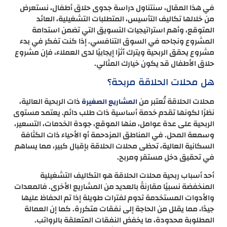
في هذا المقال، سنتناول دراسة جدوى حلاق أطفال، نستعرض
من خلالها تكاليف التأسيس، المتطلبات التشغيلية، العائد
المتوقع، وأهم استراتيجيات التسويق التي تضمن استدامة
المشروع ونجاحه في السوق التنافسي. إذا كنت تفكر في بدء
مشروع يحقق الربحية ويترك أثرًا إيجابيًا لدى العملاء، فإن مشروع
حلاق الأطفال قد يكون خيارك المثالي.
هل محلات الحلاقة مربحة؟
محلات الحلاقة تُعتبر من
ذات الربحية العالية،
المشاريع الصغيرة
نظرًا لكونها تقدم خدمة أساسية ذات طلب دائم. يعتمد مستوى
الربحية على عدة عوامل، منها الموقع، جودة الخدمات، التسعير،
وسمعة المحل. في المناطق المزدحمة أو الأحياء ذات الكثافة
السكانية العالية، تحظى محلات الحلاقة بإقبال كبير، مما يساهم
في تحقيق دخل مستقر ومربح.
أحد أسباب ربحية محلات الحلاقة هو التكاليف التشغيلية
المنخفضة نسبيًا مقارنةً بالعديد من المشاريع الأخرى. فالمعدات
والأدوات المستخدمة تدوم لفترات طويلة إذا تم الحفاظ عليها
جيدًا، مما يقلل من الحاجة إلى نفقات متكررة. كما إن العمالة
المطلوبة محدودة، ما يخفض النفقات المتعلقة بالرواتب.