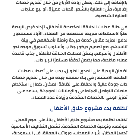
بالإضافة إلى ذلك، يمكن زيادة الأرباح من خلال تقديم خدمات
إضافية، مثل: العناية بالشعر، قصات مميزة، أو بيع منتجات
العناية الشخصية.
في حالة محلات الحلاقة المخصصة للأطفال، تزداد فرص الربحية
نظرًا لاستهداف شريحة متخصصة من العملاء. الآباء مستعدون
لدفع المزيد مقابل خدمة مريحة وآمنة لأطفالهم في بيئة
تناسبهم. مع تصميم ديكور جذاب وأسلوب تسويق موجه نحو
الأطفال وأسرهم، يمكن لمحلات الحلاقة للأطفال جذب قاعدة
عملاء مخلصة، مما يضمن تدفقًا مستمرًا للإيرادات.
لضمان الربحية على المدى الطويل، يجب على أصحاب محلات
الحلاقة الاستثمار في بناء سمعة جيدة من خلال تقديم خدمات
ذات جودة عالية والحفاظ على نظافة المكان. كما إن استخدام
منصات التواصل الاجتماعي والإعلانات الموجهة يساعد على
تعزيز الوعي بالخدمات المقدمة وزيادة عدد العملاء.
تكلفة بدء مشروع حلاق الأطفال
تختلف تكلفة بدء مشروع حلاق الأطفال بناءً على حجم المحل،
موقعه، ونوعية الخدمات المقدمة. تشمل التكاليف الأساسية
تجهيز المكان، شراء المعدات، ورواتب العمالة. في السعودية،