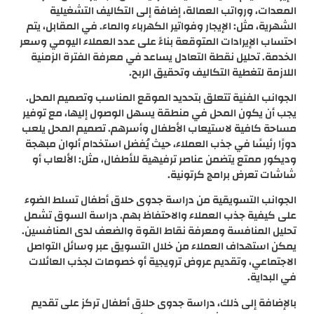
المعدات، ورواتب العمالة، إضافة إلى التكاليف التشغيلية
الشهرية، مثل: الإيجار وفواتير الكهرباء والماء. في المقابل، يتم
احتساب الإيرادات المتوقعة بناءً على عدد العملاء اليومي وسعر
الخدمة. تحليل نقطة التعادل يساعد في معرفة الفترة الزمنية
اللازمة لتغطية التكاليف وتحقيق الربح.
الجوانب الفنية تتعلق بتحديد الموقع المناسب وتصميم المحل.
يجب أن يكون المحل في منطقة يسهل الوصول إليها، مع توفير
مساحة كافية لاستيعاب الأطفال وأسرهم. تصميم المحل يلعب
دورًا رئيسًا في جذب العملاء، حيث يُفضل استخدام ألوان مبهجة
وديكور ممتع يتضمن عناصر ترفيهية للأطفال، مثل: الألعاب أو
شاشات تعرض برامج كرتونية.
الجوانب التسويقية من دراسة جدوى حلاق أطفال تسلط الضوء
على كيفية جذب العملاء والاحتفاظ بهم. دراسة السوق تشمل
تحليل المنافسة ومعرفة نقاط القوة والضعف لدى المنافسين.
يمكن استهداف العملاء من خلال التسويق عبر وسائل التواصل
الاجتماعي، وتقديم عروض ترويجية أو خصومات لجذب العائلات
في البداية.
بالإضافة إلى ذلك، دراسة جدوى حلاق أطفال تركز على تقديم