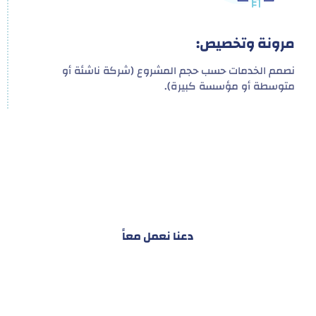
مرونة وتخصيص:
نصمم الخدمات حسب حجم المشروع (شركة ناشئة أو
متوسطة أو مؤسسة كبيرة).
هدفنا ليس تقديم خدمة واحدة!
بل توفير نظام تكاملي للمشاريع والأفراد لتسهيل
البناء – التسويق – التجارة – التعاقدات وغيرها
دعنا نعمل معاً