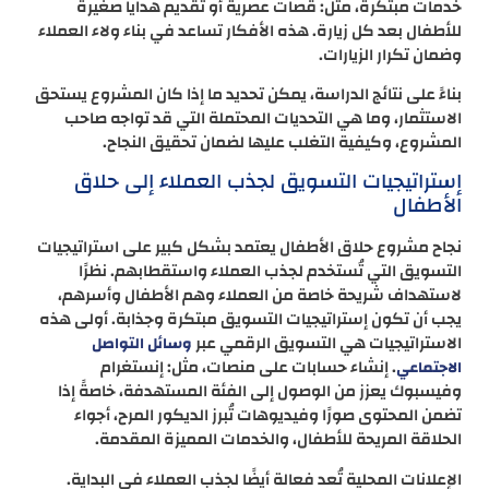
خدمات مبتكرة، مثل: قصات عصرية أو تقديم هدايا صغيرة
للأطفال بعد كل زيارة. هذه الأفكار تساعد في بناء ولاء العملاء
وضمان تكرار الزيارات.
بناءً على نتائج الدراسة، يمكن تحديد ما إذا كان المشروع يستحق
الاستثمار، وما هي التحديات المحتملة التي قد تواجه صاحب
المشروع، وكيفية التغلب عليها لضمان تحقيق النجاح.
إستراتيجيات التسويق لجذب العملاء إلى حلاق
الأطفال
نجاح مشروع حلاق الأطفال يعتمد بشكل كبير على استراتيجيات
التسويق التي تُستخدم لجذب العملاء واستقطابهم. نظرًا
لاستهداف شريحة خاصة من العملاء وهم الأطفال وأسرهم،
يجب أن تكون إستراتيجيات التسويق مبتكرة وجذابة. أولى هذه
الاستراتيجيات هي التسويق الرقمي عبر
وسائل التواصل
. إنشاء حسابات على منصات، مثل: إنستغرام
الاجتماعي
وفيسبوك يعزز من الوصول إلى الفئة المستهدفة، خاصةً إذا
تضمن المحتوى صورًا وفيديوهات تُبرز الديكور المرح، أجواء
الحلاقة المريحة للأطفال، والخدمات المميزة المقدمة.
الإعلانات المحلية تُعد فعالة أيضًا لجذب العملاء في البداية.