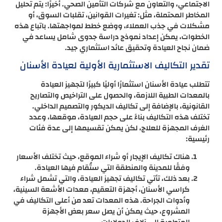
الاجتماعي، والتعاون مع شركات التأمين الصحي. أخيرًا: يتم تحليل
المخاطر المحتملة، مثل: تغيرات القوانين، تقلبات السوق، أو
مشكلات في جذب العملاء، ووضع خطط لمواجهتها. باتباع هذه
الخطوات، يمكن إعداد نموذج دراسة جدوى شامل يساعد في
ضمان نجاح العيادة وتحقيق عائد استثماري جيد.
تقدير التكاليف الاستثمارية الأولية لعيادة الأسنان
تتطلب عيادة الأسنان استثمارًا أوليًا كبيرًا لتجهيز العيادة
بالمعدات الطبية اللازمة، والحصول على التراخيص والتصاريح
القانونية، بالإضافة إلى تكاليف الديكور والتصميم الداخلي.
تختلف هذه التكاليف بناءً على حجم العيادة، موقعها، وعدد
الغرف المجهزة للعلاج، لكن يمكن تقسيمها إلى عدة فئات
رئيسية:
هناك تكاليف الإيجار أو شراء الموقع، حيث تختلف الأسعار
وفقًا للمدينة والمنطقة التي ستُقام فيها العيادة.
بعد ذلك، تأتي تكاليف تجهيز العيادة، والتي تشمل شراء
كراسي الأسنان، أجهزة التعقيم، معدات الأشعة السينية،
وأدوات الجراحة. هذه المعدات تعد من أعلى التكاليف في
المشروع، حيث يمكن أن يصل سعر بعض الأجهزة