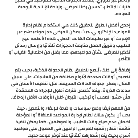
ازدحام غير ضروري. يساعد الجدولة الذكية للمواعيد في تقليل
فترات الانتظار، تحسين رضا المرضى، وزيادة الإنتاجية اليومية
للعيادة.
إحدى أفضل الطرق لتحقيق ذلك هي استخدام نظام إدارة
المواعيد الإلكتروني، حيث يمكن للمرضى حجز مواعيدهم عبر
الإنترنت أو عبر تطبيقات الهاتف الذكي. هذه الأنظمة تتيح
للطبيب وفريق العمل متابعة الحجوزات تلقائيًا وإرسال رسائل
تذكير للمرضى بشأن مواعيدهم، مما يقلل من احتمالية الغياب أو
التأخير.
إضافةً إلى ذلك، يُنصح بتطبيق نظام الجدولة الذكية، بحيث يتم
تخصيص أوقات محددة لأنواع مختلفة من العلاجات. على سبيل
المثال: يمكن جدولة الحالات السريعة، مثل: تنظيف الأسنان في
ساعات الذروة، بينما تُخصص فترات أطول للإجراءات المعقدة
مثل حشو العصب أو تركيب التيجان خلال الأوقات الأقل ازدحامًا.
من المهم أيضًا وضع سياسات واضحة للإلغاء والتعديل، حيث
يجب أن يكون هناك نظام لإدارة المواعيد الملغاة أو المؤجلة
لضمان عدم ضياع وقت الطبيب والموظفين. كما يمكن تنفيذ
قائمة انتظار رقمية للمرضى الراغبين في الحصول على مواعيد
أسرع، بحيث يتم إشعارهم تلقائيًا عند توفر موعد جديد.