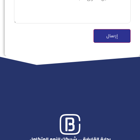
بداية القابضة … شريكك للنمو المتكامل