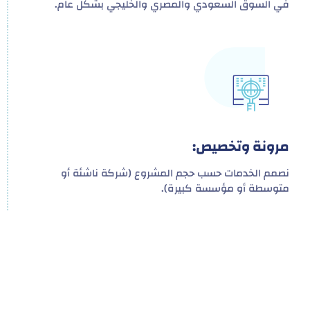
في السوق السعودي والمصري والخليجي بشكل عام.
مرونة وتخصيص:
نصمم الخدمات حسب حجم المشروع (شركة ناشئة أو
متوسطة أو مؤسسة كبيرة).
هدفنا ليس تقديم خدمة واحدة!
بل توفير نظام تكاملي للمشاريع والأفراد لتسهيل
البناء – التسويق – التجارة – التعاقدات وغيرها