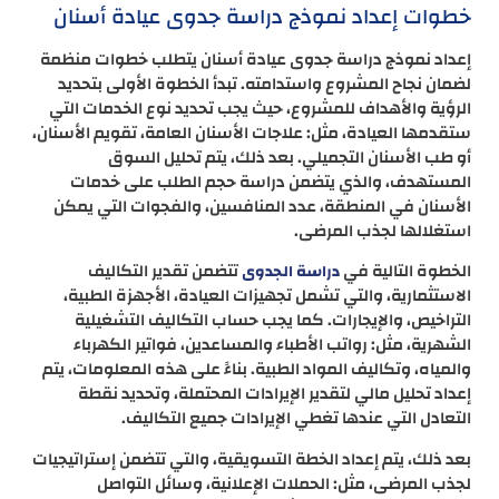
خطوات إعداد نموذج دراسة جدوى عيادة أسنان
إعداد نموذج دراسة جدوى عيادة أسنان يتطلب خطوات منظمة
لضمان نجاح المشروع واستدامته. تبدأ الخطوة الأولى بتحديد
الرؤية والأهداف للمشروع، حيث يجب تحديد نوع الخدمات التي
ستقدمها العيادة، مثل: علاجات الأسنان العامة، تقويم الأسنان،
أو طب الأسنان التجميلي. بعد ذلك، يتم تحليل السوق
المستهدف، والذي يتضمن دراسة حجم الطلب على خدمات
الأسنان في المنطقة، عدد المنافسين، والفجوات التي يمكن
استغلالها لجذب المرضى.
الخطوة التالية في
تتضمن تقدير التكاليف
دراسة الجدوى
الاستثمارية، والتي تشمل تجهيزات العيادة، الأجهزة الطبية،
التراخيص، والإيجارات. كما يجب حساب التكاليف التشغيلية
الشهرية، مثل: رواتب الأطباء والمساعدين، فواتير الكهرباء
والمياه، وتكاليف المواد الطبية. بناءً على هذه المعلومات، يتم
إعداد تحليل مالي لتقدير الإيرادات المحتملة، وتحديد نقطة
التعادل التي عندها تغطي الإيرادات جميع التكاليف.
بعد ذلك، يتم إعداد الخطة التسويقية، والتي تتضمن إستراتيجيات
لجذب المرضى، مثل: الحملات الإعلانية، وسائل التواصل