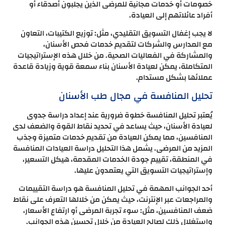
خصومات أو خدمات مجانية للمرضى الذين يجلبون أصدقاء أو
أفراد عائلاتهم إلى العيادة.
لا يجب إغفال التسويق التقليدي، مثل: توزيع الكتيبات، التعاون
مع المدارس والشركات لتقديم خدمات فحص الأسنان،
والمشاركة في الفعاليات الصحية. من خلال هذه الإستراتيجيات
المتكاملة، يمكن لعيادة الأسنان بناء سمعة قوية وزيادة قاعدة
عملائها بشكل مستدام.
تحليل المنافسة في مجال طب الأسنان
يُعتبر تحليل المنافسة خطوة ضرورية عند إعداد دراسة جدوى
لعيادة الأسنان، حيث يساعد في تحديد نقاط القوة والضعف لدى
المنافسين، مما يمكن العيادة من تقديم خدمات متميزة وجذب
المزيد من المرضى. يشمل هذا التحليل دراسة العيادات المنافسة
في المنطقة، تقييم جودة الخدمات المقدمة، هيكل التسعير،
وإستراتيجيات التسويق التي يعتمدون عليها.
أحد الجوانب المهمة في تحليل المنافسة هو دراسة التقييمات
والمراجعات عبر الإنترنت، حيث يمكن من خلالها التعرف على نقاط
ضعف المنافسين، مثل: سوء تجربة المرضى أو ارتفاع الأسعار،
واستغلال ذلك لصالح العيادة من خلال تحسين هذه الجوانب.