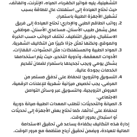
التشغيلية، يليه فواتير الكهرباء، المياه، الإنترنت، والهاتف،
حيث تحتاج العيادة إلى استهلاك عالٍ للطاقة بسبب
تشغيل الأجهزة الطبية باستمرار.
رواتب الطاقم الطبي والإداري: تحتاج العيادة إلى فريق
عمل يشمل طبيب الأسنان، مساعدي الأسنان، موظفي
الاستقبال، وفريق التنظيف. تختلف الرواتب حسب الخبرة
والموقع، ولكنها تمثل جزءًا كبيرًا من التكاليف الشهرية.
المواد الطبية والمستهلكات: مثل الحشوات، القفازات،
الأدوات المعقمة، وأدوية التخدير، حيث يتم استخدامها
بشكل يومي ويجب تجديدها باستمرار لضمان تقديم
الخدمات بجودة عالية.
التسويق والترويج: للحفاظ على تدفق مستمر من
المرضى، يجب تخصيص ميزانية شهرية للإعلانات الرقمية،
العروض الترويجية، والتسويق عبر وسائل التواصل
الاجتماعي.
الصيانة والتحديثات: تتطلب المعدات الطبية صيانة دورية
للحفاظ على أدائها، كما تحتاج بعض الأجهزة إلى تحديثات
أو استبدال بمرور الوقت.
إدارة هذه التكاليف بكفاءة يساعد في تحقيق الاستدامة
المالية للعيادة، ويضمن تحقيق أرباح منتظمة مع مرور الوقت.