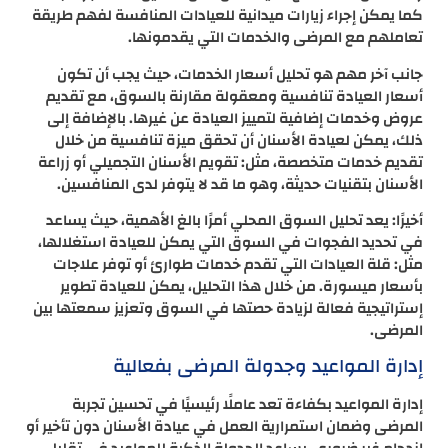
كما يمكن إجراء زيارات ميدانية للعيادات المنافسة لفهم طريقة
تعاملهم مع المرضى والخدمات التي يقدمونها.
جانب آخر مهم هو تحليل أسعار الخدمات، حيث يجب أن تكون
أسعار العيادة تنافسية ومعقولة مقارنة بالسوق، مع تقديم
عروض وخدمات إضافية لتمييز العيادة عن غيرها. بالإضافة إلى
ذلك، يمكن لعيادة الأسنان أن تحقق ميزة تنافسية من خلال
تقديم خدمات متخصصة، مثل: تقويم الأسنان التجميلي أو زراعة
الأسنان بتقنيات حديثة، وهو ما قد لا يتوفر لدى المنافسين.
أخيرًا: يعد تحليل السوق المحلي أمرًا بالغ الأهمية، حيث يساعد
في تحديد الفجوات في السوق التي يمكن للعيادة استغلالها،
مثل: قلة العيادات التي تقدم خدمات طوارئ أو توفر علاجات
بأسعار ميسورة. من خلال هذا التحليل، يمكن للعيادة تطوير
إستراتيجية فعالة لزيادة حصتها في السوق وتعزيز سمعتها بين
المرضى.
إدارة المواعيد وجدولة المرضى بفعالية
إدارة المواعيد بكفاءة تعد عاملًا رئيسيًا في تحسين تجربة
المرضى وضمان استمرارية العمل في عيادة الأسنان دون تأخير أو