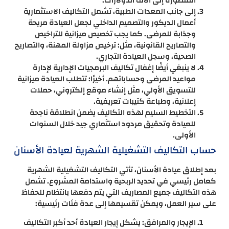
المتطورة إلى آلاف الدولارات.
إلى جانب المعدات الطبية، تشمل التكاليف الاستثمارية
أعمال الديكور والتصميم الداخلي لجعل العيادة مريحة
وجذابة للمرضى. كما يجب تخصيص ميزانية للتراخيص
والتصاريح القانونية، مثل: ترخيص مزاولة المهنة، والتصاريح
الصحية، وسجل العيادة التجاري.
لا ينبغي أيضًا إغفال تكاليف البرمجيات الإدارية لإدارة
مواعيد المرضى وحساباتهم. أخيرًا: تتطلب العيادة ميزانية
للتسويق الأولي، مثل إنشاء موقع إلكتروني، حملات
إعلانية، وطباعة كتيبات تعريفية.
التخطيط السليم لهذه التكاليف يضمن انطلاقة ناجحة
للعيادة وتحقيق مردود استثماري جيد خلال السنوات
الأولى.
حساب التكاليف التشغيلية الشهرية لعيادة الأسنان
بعد إطلاق عيادة الأسنان، تأتي التكاليف التشغيلية الشهرية
كعامل رئيسي في تحديد الربحية واستدامة المشروع. تشمل
هذه التكاليف جميع المصاريف التي يتم دفعها بانتظام للحفاظ
على سير العمل، ويمكن تقسيمها إلى عدة فئات رئيسية:
الإيجار والمرافق: يشكل إيجار العيادة أحد أكبر التكاليف