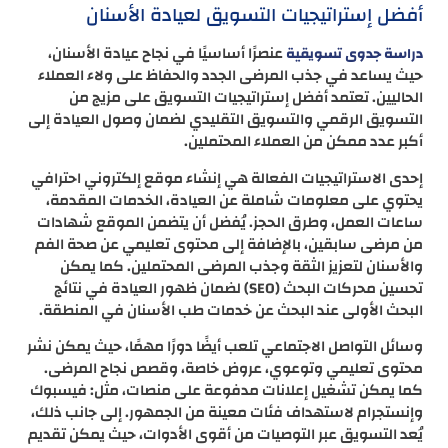
أفضل إستراتيجيات التسويق لعيادة الأسنان
عنصرًا أساسيًا في نجاح عيادة الأسنان،
دراسة جدوى تسويقية
حيث يساعد في جذب المرضى الجدد والحفاظ على ولاء العملاء
الحاليين. تعتمد أفضل إستراتيجيات التسويق على مزيج من
التسويق الرقمي والتسويق التقليدي لضمان وصول العيادة إلى
أكبر عدد ممكن من العملاء المحتملين.
إحدى الاستراتيجيات الفعالة هي إنشاء موقع إلكتروني احترافي
يحتوي على معلومات شاملة عن العيادة، الخدمات المقدمة،
ساعات العمل، وطرق الحجز. يُفضل أن يتضمن الموقع شهادات
من مرضى سابقين، بالإضافة إلى محتوى تعليمي عن صحة الفم
والأسنان لتعزيز الثقة وجذب المرضى المحتملين. كما يمكن
تحسين محركات البحث (SEO) لضمان ظهور العيادة في نتائج
البحث الأولى عند البحث عن خدمات طب الأسنان في المنطقة.
وسائل التواصل الاجتماعي تلعب أيضًا دورًا مهمًا، حيث يمكن نشر
محتوى تعليمي وتوعوي، عروض خاصة، وقصص نجاح المرضى.
كما يمكن تشغيل إعلانات مدفوعة على منصات، مثل: فيسبوك
وإنستجرام لاستهداف فئات معينة من الجمهور. إلى جانب ذلك،
يُعد التسويق عبر التوصيات من أقوى الأدوات، حيث يمكن تقديم