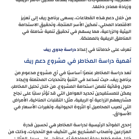
وزيادة مصادر دخلها.
من خلال دعم هذه القطاعات، يسعى برنامج ريف إلى تعزيز
الاقتصاد المحلي، تمكين الأسر المنتجة، وتحقيق الاستدامة
البيئية والزراعية، مما يسهم في تحقيق تنمية شاملة في
المناطق الريفية بالمملكة.
تعرف على خدماتنا في إعداد
دراسة جدوى ريف
أهمية دراسة المخاطر في مشروع دعم ريف
تعد دراسة المخاطر عنصرًا أساسيًا في أي مشروع مدعوم من
برنامج ريف، حيث تساعد في التنبؤ بالتحديات المحتملة وإيجاد
حلول وقائية تضمن استدامة المشروع. من خلال تحليل المخاطر،
يمكن للمستفيدين تحديد العوامل التي قد تؤثر سلبًا على نجاح
مشاريعهم الزراعية أو الريفية، مثل: التقلبات المناخية، الأمراض
التي تصيب المحاصيل أو الثروة الحيوانية، وتغيرات الأسعار في
الأسواق.
إحدى الفوائد الرئيسية لدراسة المخاطر هي تحسين قدرة
المزارعين وأصحاب المشاريع على التكيف مع التحديات، وذلك من
خلال وضع خطط بديلة لمواجهة أي عراقيل. على سبيل المثال: