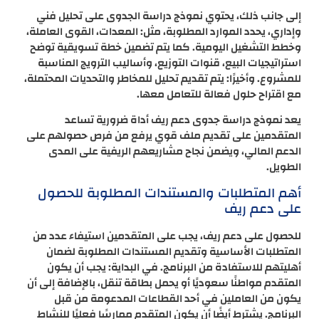
إلى جانب ذلك، يحتوي نموذج دراسة الجدوى على تحليل فني
وإداري، يحدد الموارد المطلوبة، مثل: المعدات، القوى العاملة،
وخطط التشغيل اليومية. كما يتم تضمين خطة تسويقية توضح
استراتيجيات البيع، قنوات التوزيع، وأساليب الترويج المناسبة
للمشروع. وأخيرًا: يتم تقديم تحليل للمخاطر والتحديات المحتملة،
مع اقتراح حلول فعالة للتعامل معها.
يعد نموذج دراسة جدوى دعم ريف أداة ضرورية تساعد
المتقدمين على تقديم ملف قوي يرفع من فرص حصولهم على
الدعم المالي، ويضمن نجاح مشاريعهم الريفية على المدى
الطويل.
أهم المتطلبات والمستندات المطلوبة للحصول
على دعم ريف
للحصول على دعم ريف، يجب على المتقدمين استيفاء عدد من
المتطلبات الأساسية وتقديم المستندات المطلوبة لضمان
أهليتهم للاستفادة من البرنامج. في البداية: يجب أن يكون
المتقدم مواطنًا سعوديًا أو يحمل بطاقة تنقل، بالإضافة إلى أن
يكون من العاملين في أحد القطاعات المدعومة من قبل
البرنامج. يشترط أيضًا أن يكون المتقدم ممارسًا فعليًا للنشاط