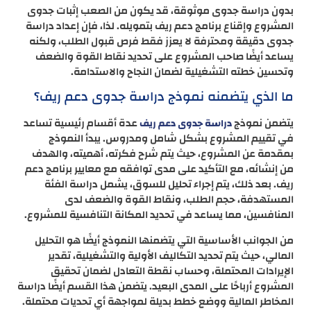
بدون دراسة جدوى موثوقة، قد يكون من الصعب إثبات جدوى
المشروع وإقناع برنامج دعم ريف بتمويله. لذا، فإن إعداد دراسة
جدوى دقيقة ومحترفة لا يعزز فقط فرص قبول الطلب، ولكنه
يساعد أيضًا صاحب المشروع على تحديد نقاط القوة والضعف
وتحسين خطته التشغيلية لضمان النجاح والاستدامة.
ما الذي يتضمنه نموذج دراسة جدوى دعم ريف؟
يتضمن نموذج
عدة أقسام رئيسية تساعد
دراسة جدوى دعم ريف
في تقييم المشروع بشكل شامل ومدروس. يبدأ النموذج
بمقدمة عن المشروع، حيث يتم شرح فكرته، أهميته، والهدف
من إنشائه، مع التأكيد على مدى توافقه مع معايير برنامج دعم
ريف. بعد ذلك، يتم إجراء تحليل للسوق، يشمل دراسة الفئة
المستهدفة، حجم الطلب، ونقاط القوة والضعف لدى
المنافسين، مما يساعد في تحديد المكانة التنافسية للمشروع.
من الجوانب الأساسية التي يتضمنها النموذج أيضًا هو التحليل
المالي، حيث يتم تحديد التكاليف الأولية والتشغيلية، تقدير
الإيرادات المحتملة، وحساب نقطة التعادل لضمان تحقيق
المشروع أرباحًا على المدى البعيد. يتضمن هذا القسم أيضًا دراسة
المخاطر المالية ووضع خطط بديلة لمواجهة أي تحديات محتملة.