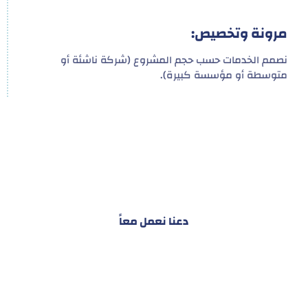
مرونة وتخصيص:
نصمم الخدمات حسب حجم المشروع (شركة ناشئة أو
متوسطة أو مؤسسة كبيرة).
هدفنا ليس تقديم خدمة واحدة!
بل توفير نظام تكاملي للمشاريع والأفراد لتسهيل
البناء – التسويق – التجارة – التعاقدات وغيرها
دعنا نعمل معاً