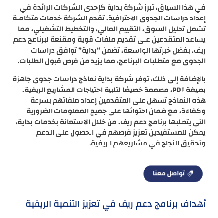
في هذا السياق، تبرز شركة بداية كإحدى الشركات الرائدة في
إعداد دراسات الجدوى الاحترافية. تقدم الشركة خدمات متكاملة
تشمل تحليل السوق، التقييم المالي، والتخطيط التشغيلي، مما
يساعد المتقدمين على تقديم ملفات قوية ومقنعة لبرنامج دعم
ريف. بفضل خبرتها الواسعة، تضمن “بداية” توافق دراسات
الجدوى مع متطلبات البرنامج، مما يزيد من فرص قبول الطلبات.
بالإضافة إلى ذلك، توفر شركة بداية نماذج دراسات جدوى جاهزة
بصيغة PDF، مصممة خصيصًا لتلبية احتياجات المشاريع الريفية.
هذه النماذج تسهل على المتقدمين إعداد ملفاتهم بسرعة
وكفاءة، مع ضمان احتوائها على جميع المعلومات الضرورية
التي يتطلبها برنامج دعم ريف. من خلال الاستعانة بخدمات بداية،
يمكن للمستفيدين تعزيز فرصهم في الحصول على الدعم
وتحقيق النجاح في مشاريعهم الريفية.
أهداف برنامج دعم ريف في تعزيز التنمية الريفية