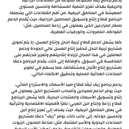
يدعم برنامج ريف مجموعة متنوعة من القطاعات الزراعية
والريفية بهدف تعزيز التنمية المستدامة وتحسين مستوى
المعيشة في المناطق الريفية. من أهم القطاعات التي يشملها
البرنامج قطاع إنتاج وتسويق المحاصيل الزراعية، حيث يُقدم الدعم
لصغار المزارعين الذين يعملون في زراعة المحاصيل، مثل:
الفواكه، الخضروات، والورقيات العطرية.
كما يشمل الدعم قطاع تربية النحل وإنتاج العسل، إذ يتم تمويل
مشاريع تربية النحل لتحفيز إنتاج العسل عالي الجودة ودعم
العاملين في هذا المجال لزيادة إنتاجيتهم وتعزيز قدرتهم على
المنافسة في السوق. بالإضافة إلى ذلك، يقدم البرنامج دعمًا
لمشاريع إنتاج الألبان ومشتقاتها، مما يسهم في تطوير
الصناعات الغذائية المحلية وتحقيق الاكتفاء الذاتي.
يدعم برنامج ريف أيضًا قطاع صيد الأسماك والاستزراع المائي،
حيث يوفر الدعم للصيادين وأصحاب المشاريع الذين يعملون في
إنتاج وتسويق الأسماك والمنتجات البحرية. كما يشمل البرنامج
قطاع زراعة وإنتاج البن العربي؛ نظرًا لأهميته الاقتصادية والتراثية
في بعض المناطق الريفية، حيث يهدف إلى تعزيز إنتاج البن
وتحسين جودته. إلى جانب ذلك، يوفر “ريف” دعمًا لمشاريع
الصناعات اليدوية والأسر المنتجة، مثل: صناعة الصابون، الزيوت
العطرية، والمنسوجات التقليدية، بهدف تمكين الأسر الريفية