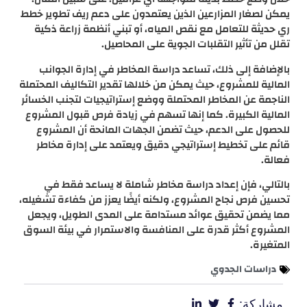
يمكن لصغار المزارعين الذين يعتمدون على دعم ريف تطوير خطط
ري حديثة للتعامل مع نقص المياه، أو تبني أنظمة زراعة ذكية
تقلل من تأثير التقلبات الجوية على المحاصيل.
بالإضافة إلى ذلك، تساعد دراسة المخاطر في إدارة الجوانب
المالية للمشروع، حيث يمكن من خلالها تقدير التكاليف المحتملة
الناجمة عن المخاطر المحتملة ووضع إستراتيجيات لتجنب الخسائر
المالية الكبيرة. كما إنها تسهم في زيادة فرص قبول المشروع
للحصول على الدعم، حيث تضمن الجهات المانحة أن المشروع
قائم على تخطيط إستراتيجي دقيق ويعتمد على إدارة مخاطر
فعالة.
بالتالي، فإن إعداد دراسة مخاطر شاملة لا يساعد فقط في
تحسين فرص نجاح المشروع، ولكنه أيضًا يعزز من كفاءة تشغيله،
مما يضمن تحقيق عوائد مستدامة على المدى الطويل، ويجعل
المشروع أكثر قدرة على المنافسة والاستمرار في بيئة السوق
المتغيرة.
دراسات الجدوي
مشاركة: