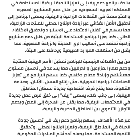
يهدف برنامج دعم ريف إلى تعزيز التنمية الريفية المستدامة في
المملكة العربية السعودية من خلال دعم المشاريع الصغيرة
والمتوسطة في القطاعات الزراعية والريفية. يسعى البرنامج إلى
تحقيق الأمن الغذائي عبر زيادة الإنتاج المحلي للمنتجات الزراعية،
مما يسهم في تقليل الاعتماد على الاستيراد وتحقيق الاكتفاء
الذاتي. كما يعزز البرنامج الاستدامة البيئية من خلال دعم مشاريع
زراعية تعتمد على أساليب الري الحديثة والزراعة العضوية، مما
يقلل من استهلاك الموارد الطبيعية ويحافظ على البيئة.
من بين الأهداف الرئيسية للبرنامج تمكين الأسر الريفية المنتجة
ودعم صغار المزارعين والحرفيين، مما يساعد في تحسين مستوى
معيشتهم وزيادة مصادر دخلهم. كما يسهم البرنامج في تعزيز
الصناعات الزراعية التحويلية، مثل: إنتاج العسل، الألبان، وصناعة
القهوة، مما يفتح فرصًا اقتصادية جديدة لسكان المناطق
الريفية. إلى جانب ذلك، يسعى “ريف” إلى خلق فرص عمل جديدة
في المجتمعات الريفية، مما يقلل من الهجرة إلى المدن ويدعم
التوازن التنموي بين المناطق الحضرية والريفية.
عبر هذه الأهداف، يسهم برنامج دعم ريف في تحسين جودة
الحياة في المناطق الريفية، وتعزيز الإنتاج المحلي، وتحقيق
التنمية المستدامة، مما يجعله أحد أهم المبادرات الحكومية