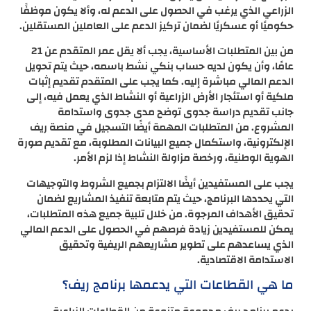
الزراعي الذي يرغب في الحصول على الدعم له، وألا يكون موظفًا
حكوميًا أو عسكريًا لضمان تركيز الدعم على العاملين المستقلين.
من بين المتطلبات الأساسية، يجب ألا يقل عمر المتقدم عن 21
عامًا، وأن يكون لديه حساب بنكي نشط باسمه، حيث يتم تحويل
الدعم المالي مباشرة إليه. كما يجب على المتقدم تقديم إثبات
ملكية أو استئجار الأرض الزراعية أو النشاط الذي يعمل فيه، إلى
جانب تقديم دراسة جدوى توضح مدى جدوى واستدامة
المشروع. من المتطلبات المهمة أيضًا التسجيل في منصة ريف
الإلكترونية، واستكمال جميع البيانات المطلوبة، مع تقديم صورة
الهوية الوطنية، ورخصة مزاولة النشاط إذا لزم الأمر.
يجب على المستفيدين أيضًا الالتزام بجميع الشروط والتوجيهات
التي يحددها البرنامج، حيث يتم متابعة تنفيذ المشاريع لضمان
تحقيق الأهداف المرجوة. من خلال تلبية جميع هذه المتطلبات،
يمكن للمستفيدين زيادة فرصهم في الحصول على الدعم المالي
الذي يساعدهم على تطوير مشاريعهم الريفية وتحقيق
الاستدامة الاقتصادية.
ما هي القطاعات التي يدعمها برنامج ريف؟