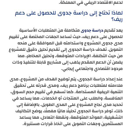
لدعم الاقتصاد الريفي في المملكة.
لماذا تحتاج إلى دراسة جدوى للحصول على دعم
ريف؟
يعد تقديم
متكاملة من المتطلبات الأساسية
دراسة جدوى
للحصول على دعم ريف، حيث تساعد الجهات المختصة على تقييم
مدى جدوى المشروع واستدامته قبل الموافقة على منحه
التمويل. تهدف دراسة الجدوى إلى تقديم تحليل دقيق للمشروع
من حيث التكلفة، الإيرادات المتوقعة، وتحليل المخاطر، مما
يضمن أن الدعم المقدم يذهب إلى مشاريع قابلة للتنفيذ وذات
مردود اقتصادي واجتماعي إيجابي.
عند إعداد دراسة الجدوى، يتم توضيح الهدف من المشروع، مدى
ملاءمته لمتطلبات برنامج دعم ريف، ومدى قدرته على تحقيق
التنمية الريفية المستدامة. كما تسهم في تقييم حجم السوق،
المنافسة، والطلب على المنتجات أو الخدمات، مما يساعد في
تحديد مدى نجاح المشروع على المدى الطويل. بالإضافة إلى
ذلك، توفر دراسة الجدوى تحليلًا ماليًا مفصلًا، يوضح التكاليف
التشغيلية، العوائد المتوقعة، ونقطة التعادل، مما يساعد
المستثمرين وجهات التمويل على اتخاذ قرارات مستنيرة.