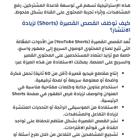
هذه الإستراتيجية تسهم في توسعة قاعدة المشتركين، رفع
المشاهدات، وإثراء تجربة المحتوى على القناة بشكل ملحوظ.
كيف توظف القصص القصيرة (Shorts) لزيادة
الانتشار؟
تُعد القصص القصيرة (YouTube Shorts) من الأدوات الفعّالة
التي تتيح لصناع المحتوى الوصول السريع إلى جمهور واسع،
خاصة مع تزايد اعتماد المستخدمين على المحتوى القصير
والسريع على المنصة. يمكنك الاستفادة من هذه الميزة عبر:
إنتاج مقاطع فيديو قصيرة (أقل من 60 ثانية) تحمل فكرة
واضحة أو معلومة سريعة أو لمحة ترفيهية.
استخدام عناوين جذابة وكلمات مفتاحية مناسبة في
العنوان والوصف لزيادة فرص الظهور في صفحة Shorts
الرئيسية.
الاستفادة من الموسيقى الرائجة أو التحديات المنتشرة
لزيادة التفاعل والمشاهدات.
نشر القصص القصيرة بشكل منتظم للحفاظ على تواجد
القناة في قوائم الاقتراحات.
تشجيع المشاهدين على التفاعل من خلال طرح أسئلة أو