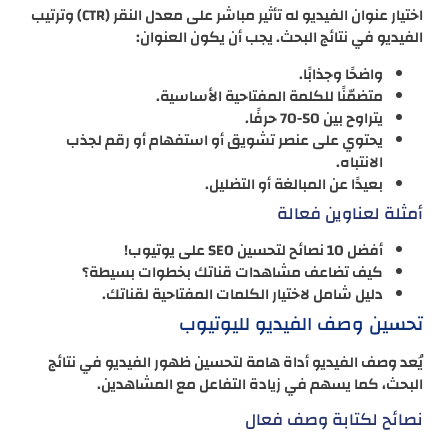
اختيار عنوان الفيديو له تأثير مباشر على معدل النقر (CTR) وترتيب
الفيديو في نتائج البحث. يجب أن يكون العنوان:
واضحًا وجذابًا.
متضمّنًا للكلمة المفتاحية الأساسية.
يتراوح بين 50-70 حرفًا.
يحتوي على عنصر تشويق أو استفهام أو رقم لجذب
الانتباه.
بعيدًا عن المبالغة أو التضليل.
أمثلة لعناوين فعالة
أفضل 10 نصائح لتحسين SEO على يوتيوب!
كيف تضاعف مشاهدات قناتك بخطوات بسيطة؟
دليل شامل لاختيار الكلمات المفتاحية لقناتك.
تحسين وصف الفيديو لليوتيوب
يُعد وصف الفيديو أداة هامة لتحسين ظهور الفيديو في نتائج
البحث، كما يسهم في زيادة التفاعل مع المشاهدين.
نصائح لكتابة وصف فعال