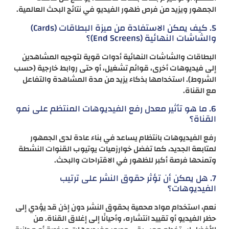
الجمهور ويزيد من فرص ظهور الفيديو في نتائج البحث العالمية.
5. كيف يمكن الاستفادة من ميزة البطاقات (Cards)
والشاشات النهائية (End Screens)؟
البطاقات والشاشات النهائية أدوات قوية لتوجيه المشاهدين
إلى فيديوهات أخرى، قوائم تشغيل، أو حتى روابط خارجية (حسب
الشروط). استخدامها بذكاء يزيد من مدة المشاهدة والتفاعل
مع القناة.
6. ما هو تأثير معدل رفع الفيديوهات المنتظم على نمو
القناة؟
رفع الفيديوهات بانتظام يساعد في بناء عادة لدى الجمهور
لمتابعة الجديد، كما تفضل خوارزميات يوتيوب القنوات النشطة
وتمنحها فرصة أكبر للظهور في الاقتراحات والبحث.
7. هل يمكن أن تؤثر حقوق النشر على ترتيب
الفيديوهات؟
نعم، استخدام مواد محمية بحقوق النشر دون إذن قد يؤدي إلى
حظر الفيديو أو تقييد انتشاره، وأحيانًا إلى إغلاق القناة. من