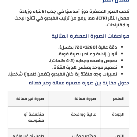
تلعب الصور المصغرة دورًا أساسيًا في جذب الانتباه وزيادة
معدل النقر (CTR)، مما يرفع من ترتيب الفيديو في نتائج البحث
والاقتراحات.
مواصفات الصورة المصغرة المثالية
دقة عالية (1280×720 بكسل).
ألوان زاهية وعناصر بصرية قوية.
نصوص واضحة وجذابة (2-4 كلمات).
تصميم موحد يعكس هوية القناة.
تعبيرات وجه ملفتة إذا كان الفيديو يتضمن ظهورًا شخصيًا.
جدول مقارنة بين صورة مصغرة فعالة وغير فعالة
العنصر
صورة فعالة
صورة غير فعالة
الجودة
عالية وواضحة
منخفضة أو
مشوشة
النص
مختصر وجذاب
طويل أو غير واضح