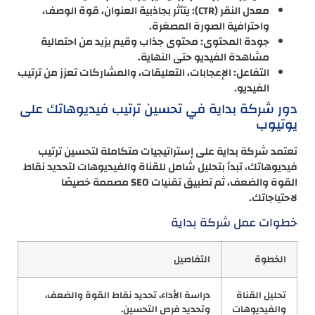
معدل النقر (CTR): يتأثر بجاذبية العنوان، قوة الوصف،
واحترافية الصورة المصغرة.
جودة المحتوى: محتوى جذاب وقيم يزيد من احتمالية
مشاهدة الفيديو حتى النهاية.
التفاعل: الإعجابات، التعليقات، والمشاركات تعزز من ترتيب
الفيديو.
دور شركة بداية في تحسين ترتيب فيديوهاتك على
يوتيوب
تعتمد شركة بداية على إستراتيجيات متكاملة لتحسين ترتيب
فيديوهاتك، تبدأ بتحليل شامل للقناة والفيديوهات لتحديد نقاط
القوة والضعف، ثم تطبيق تقنيات SEO مصممة خصيصًا
لاحتياجاتك.
خطوات عمل شركة بداية
الخطوة
التفاصيل
تحليل القناة
دراسة الأداء، تحديد نقاط القوة والضعف،
والفيديوهات
وتحديد فرص التحسين.