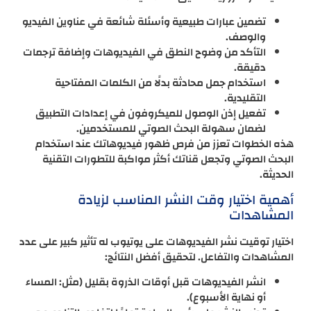
تضمين عبارات طبيعية وأسئلة شائعة في عناوين الفيديو
والوصف.
التأكد من وضوح النطق في الفيديوهات وإضافة ترجمات
دقيقة.
استخدام جمل محادثة بدلًا من الكلمات المفتاحية
التقليدية.
تفعيل إذن الوصول للميكروفون في إعدادات التطبيق
لضمان سهولة البحث الصوتي للمستخدمين.
هذه الخطوات تعزز من فرص ظهور فيديوهاتك عند استخدام
البحث الصوتي وتجعل قناتك أكثر مواكبة للتطورات التقنية
الحديثة.
أهمية اختيار وقت النشر المناسب لزيادة
المشاهدات
اختيار توقيت نشر الفيديوهات على يوتيوب له تأثير كبير على عدد
المشاهدات والتفاعل. لتحقيق أفضل النتائج:
انشر الفيديوهات قبل أوقات الذروة بقليل (مثل: المساء
أو نهاية الأسبوع).