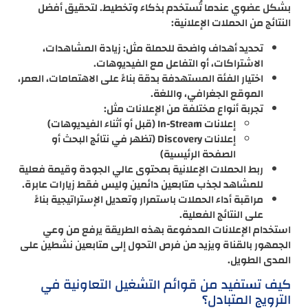
بشكل عضوي عندما تُستخدم بذكاء وتخطيط. لتحقيق أفضل
النتائج من الحملات الإعلانية:
تحديد أهداف واضحة للحملة مثل: زيادة المشاهدات،
الاشتراكات، أو التفاعل مع الفيديوهات.
اختيار الفئة المستهدفة بدقة بناءً على الاهتمامات، العمر،
الموقع الجغرافي، واللغة.
تجربة أنواع مختلفة من الإعلانات مثل:
إعلانات In-Stream (قبل أو أثناء الفيديوهات)
إعلانات Discovery (تظهر في نتائج البحث أو
الصفحة الرئيسية)
ربط الحملات الإعلانية بمحتوى عالي الجودة وقيمة فعلية
للمشاهد لجذب متابعين دائمين وليس فقط زيارات عابرة.
مراقبة أداء الحملات باستمرار وتعديل الإستراتيجية بناءً
على النتائج الفعلية.
استخدام الإعلانات المدفوعة بهذه الطريقة يرفع من وعي
الجمهور بالقناة ويزيد من فرص التحول إلى متابعين نشطين على
المدى الطويل.
كيف تستفيد من قوائم التشغيل التعاونية في
الترويج المتبادل؟