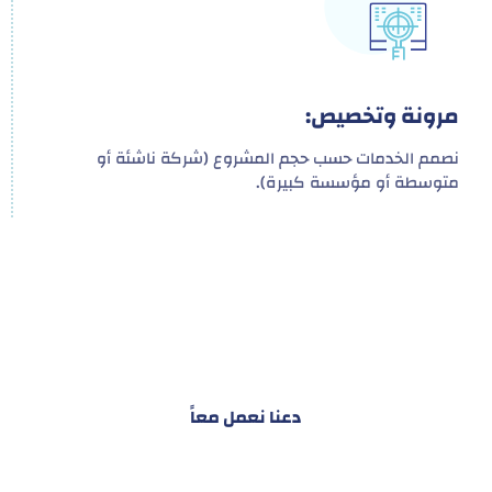
مرونة وتخصيص:
نصمم الخدمات حسب حجم المشروع (شركة ناشئة أو
متوسطة أو مؤسسة كبيرة).
هدفنا ليس تقديم خدمة واحدة!
بل توفير نظام تكاملي للمشاريع والأفراد لتسهيل
البناء – التسويق – التجارة – التعاقدات وغيرها
دعنا نعمل معاً