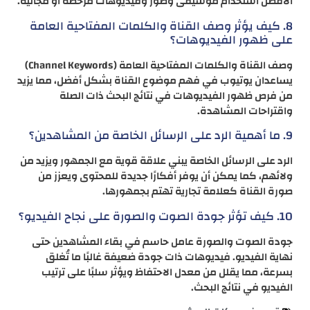
الأفضل استخدام موسيقى وصور وفيديوهات مرخصة أو مجانية.
8. كيف يؤثر وصف القناة والكلمات المفتاحية العامة
على ظهور الفيديوهات؟
وصف القناة والكلمات المفتاحية العامة (Channel Keywords)
يساعدان يوتيوب في فهم موضوع القناة بشكل أفضل، مما يزيد
من فرص ظهور الفيديوهات في نتائج البحث ذات الصلة
واقتراحات المشاهدة.
9. ما أهمية الرد على الرسائل الخاصة من المشاهدين؟
الرد على الرسائل الخاصة يبني علاقة قوية مع الجمهور ويزيد من
ولائهم، كما يمكن أن يوفر أفكارًا جديدة للمحتوى ويعزز من
صورة القناة كعلامة تجارية تهتم بجمهورها.
10. كيف تؤثر جودة الصوت والصورة على نجاح الفيديو؟
جودة الصوت والصورة عامل حاسم في بقاء المشاهدين حتى
نهاية الفيديو. فيديوهات ذات جودة ضعيفة غالبًا ما تُغلق
بسرعة، مما يقلل من معدل الاحتفاظ ويؤثر سلبًا على ترتيب
الفيديو في نتائج البحث.