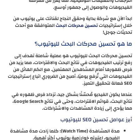
الترجمات والتعليقات التوضيحية، مما يعزز من فهرسة
الفيديوهات والوصول إلى جمهور أوسع.
ابدأ الآن مع شركة بداية وحقق النجاح لقناتك على يوتيوب من
خلال إستراتيجيات
المتوافقة مع أحدث
تحسين محركات البحث
تحديثات جوجل!
ما هو تحسين محركات البحث لليوتيوب؟
تحسين محركات البحث لليوتيوب هو عملية شاملة تهدف إلى
رفع ترتيب الفيديوهات في نتائج البحث والاقتراحات، مما يزيد من
فرص ظهورها أمام المشاهدين المهتمين. مع الكم الهائل من
الفيديوهات التي تُرفع يوميًا، أصبح من الضروري اتباع إستراتيجيات
SEO فعالة لتحقيق التميز.
عندما يكون الفيديو مُحسّنًا بشكل جيد، تزداد فرص ظهوره في
نتائج البحث، قوائم الاقتراحات، وحتى في نتائج Google Search،
مما يؤدي إلى زيادة المشاهدات والاشتراكات.
أبرز عوامل تحسين SEO لليوتيوب
مدة المشاهدة (Watch Time): كلما زادت مدة مشاهدة
الفيديو، اعتبرته خوارزمية يوتيوب أكثر أهمية.