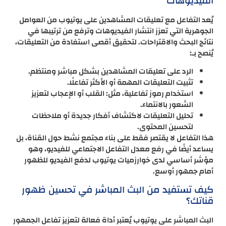
الفيديوهات
يُعد التفاعل مع تعليقات المشاهدين على يوتيوب من العوامل
الجوهرية التي تعزز انتشار الفيديوهات وترفع من ترتيبها في
نتائج البحث والاقتراحات. لتحقيق أقصى استفادة من التعليقات،
يُنصح بـ:
الرد على تعليقات المشاهدين بشكل مباشر ومنتظم.
تثبيت التعليقات المهمة أو الأكثر تفاعلًا.
استخدام رموز تفاعلية، مثل: القلب أو الإعجاب لتعزيز
الشعور بالانتماء.
تحليل التعليقات لاكتشاف أفكار جديدة أو ملاحظات
لتحسين المحتوى.
هذا التفاعل لا يقتصر فقط على بناء مجتمع نشط حول القناة، بل
يساعد أيضًا في رفع معدل التفاعل الاجتماعي للفيديو، وهو
مؤشر أساسي لدى خوارزميات يوتيوب لدفع الفيديو للظهور
أمام جمهور أوسع.
كيف تستفيد من البث المباشر في تحسين ظهور
قناتك؟
البث المباشر على يوتيوب يُعتبر أداة فعالة لتعزيز تفاعل الجمهور