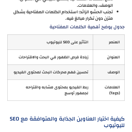
الوصف، والعلامات.
تجنب الحشو الزائد: استخدام الكلمات المفتاحية بشكل
متزن دون تكرار مبالغ فيه.
جدول يوضح أهمية الكلمات المفتاحية
العنصر
التأثير على SEO لليوتيوب
العنوان
زيادة فرص الظهور في البحث والاقتراحات
الوصف
تحسين فهم محركات البحث لمحتوى الفيديو
العلامات
ربط الفيديو بمحتوى مشابه واقتراحه
(Tags)
لجمهور أوسع
كيفية اختيار العناوين الجذابة والمتوافقة مع SEO
لليوتيوب