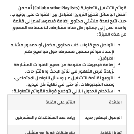
قوائم التشغيل التعاونية (Collaborative Playlists) تُعد من
أفضل الوسائل لتعزيز الترويج المتبادل بين القنوات على يوتيوب،
حيث تتيح لعدة منشئي محتوى إضافة فيديوهاتهم إلى قائمة
واحدة تصل إلى جمهور كل قناة مشاركة. للاستفادة القصوى
من هذه الميزة:
التواصل مع قنوات ذات محتوى مكمل أو جمهور مشابه
لإنشاء قوائم تشغيل مشتركة حول مواضيع تهم
الطرفين.
إضافة فيديوهات متنوعة من جميع القنوات المشاركة
لزيادة فرص الظهور في نتائج البحث والاقتراحات.
الترويج لقائمة التشغيل عبر وسائل التواصل الاجتماعي،
وصف الفيديوهات، أو حتى في نهاية كل فيديو.
استخدام الجدول التالي لتوضيح فوائد القوائم التعاونية:
الفائدة
التأثير على القناة
الوصول لجمهور جديد
زيادة عدد المشاهدات والمشتركين
تعزيز التفاعل
بناء علاقات قوية مع منشئي