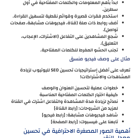
ابدأ بأهم المعلومات والكلمات المفتاحية في أول
سطرين.
استخدم فقرات قصيرة وقوائم نقطية لتسهيل القراءة.
أضف روابط ذات صلة (قناة، فيديوهات مشابهة، صفحات
تواصل).
شجع المشاهدين على التفاعل (الاشتراك، الإعجاب،
التعليق).
تجنب الحشو المفرط للكلمات المفتاحية.
مثال على وصف فيديو منسق
تعرف على أفضل إستراتيجيات تحسين SEO لليوتيوب لزيادة
المشاهدات والاشتراكات!
خطوات عملية لتحسين العنوان والوصف
كيفية اختيار الكلمات المفتاحية المناسبة
نصائح لزيادة مدة المشاهدة والتفاعل اشترك في القناة
لمزيد من الشروحات: [رابط القناة]
شاهد فيديوهات مشابهة: [رابط فيديو]
تابعنا على فيسبوك: [رابط الصفحة]
أهمية الصور المصغرة الاحترافية في تحسين
معدل النقر