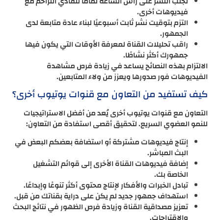
تجنب النشر على رأس الساعة تمامًا لتفادي التزاحم مع
فيديوهات أخرى.
التزم بتوقيت نشر ثابت أسبوعيًا لبناء عادة متابعة لدى
الجمهور.
راقب تحليلات القناة لمعرفة الأوقات التي يكون فيها
جمهورك أكثر نشاطًا.
الالتزام بهذه النصائح يساعد في زيادة فرص مشاهدة
الفيديوهات فور صدورها ويعزز من ولاء المتابعين.
كيف تستفيد من التعاون مع قنوات يوتيوب أخرى؟
التعاون مع قنوات يوتيوب أخرى يُعد من أفضل الاستراتيجيات
للنمو العضوي السريع. لتحقيق أقصى استفادة من التعاون:
إنتاج فيديوهات مشتركة أو استضافة بعضكم البعض في
البث المباشر.
إضافة فيديوهات القناة الأخرى إلى قوائم التشغيل
الخاصة بك.
تبادل الخبرات والأفكار لإنتاج محتوى أكثر تنوعًا وإبداعًا.
استهداف جمهور جديد لم يكن على دراية بقناتك من قبل.
تعزيز مصداقية القناة وزيادة فرص الظهور في نتائج البحث
والاقتراحات.