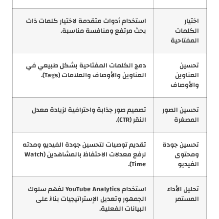
اختيار
استخدام أدوات متقدمة لاختيار كلمات ذات
الكلمات
بحث مرتفع ومنافسة مناسبة.
المفتاحية
تحسين
دمج الكلمات المفتاحية بشكل طبيعي في
العناوين
العناوين والأوصاف والعلامات (Tags).
والأوصاف
تحسين الصور
تصميم صور جذابة واحترافية لزيادة معدل
المصغرة
النقر (CTR).
تحسين جودة
تقديم توصيات لتحسين جودة الفيديو ومدته
ومحتوى
لرفع معدلات الاحتفاظ بالمشاهدين (Watch
الفيديو
Time).
تحليل الأداء
استخدام YouTube Analytics لفهم سلوك
المستمر
الجمهور وتعديل الإستراتيجيات بناءً على
البيانات الفعلية.