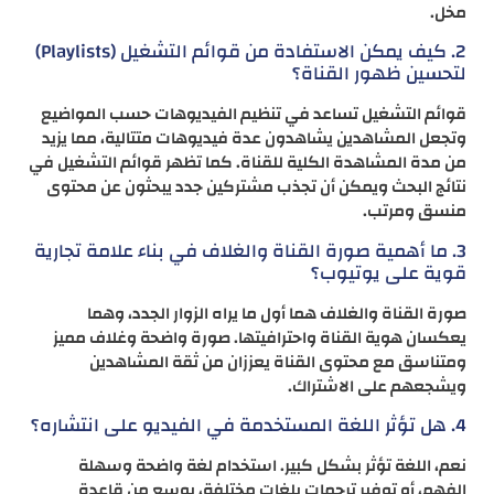
مخل.
2. كيف يمكن الاستفادة من قوائم التشغيل (Playlists)
لتحسين ظهور القناة؟
قوائم التشغيل تساعد في تنظيم الفيديوهات حسب المواضيع
وتجعل المشاهدين يشاهدون عدة فيديوهات متتالية، مما يزيد
من مدة المشاهدة الكلية للقناة. كما تظهر قوائم التشغيل في
نتائج البحث ويمكن أن تجذب مشتركين جدد يبحثون عن محتوى
منسق ومرتب.
3. ما أهمية صورة القناة والغلاف في بناء علامة تجارية
قوية على يوتيوب؟
صورة القناة والغلاف هما أول ما يراه الزوار الجدد، وهما
يعكسان هوية القناة واحترافيتها. صورة واضحة وغلاف مميز
ومتناسق مع محتوى القناة يعززان من ثقة المشاهدين
ويشجعهم على الاشتراك.
4. هل تؤثر اللغة المستخدمة في الفيديو على انتشاره؟
نعم، اللغة تؤثر بشكل كبير. استخدام لغة واضحة وسهلة
الفهم، أو توفير ترجمات بلغات مختلفة، يوسع من قاعدة