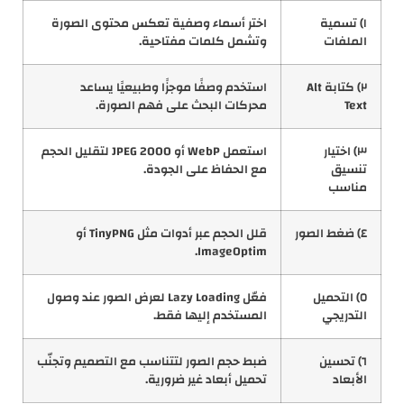
١) تسمية
اختر أسماء وصفية تعكس محتوى الصورة
الملفات
وتشمل كلمات مفتاحية.
٢) كتابة Alt
استخدم وصفًا موجزًا وطبيعيًا يساعد
Text
محركات البحث على فهم الصورة.
٣) اختيار
استعمل WebP أو JPEG 2000 لتقليل الحجم
تنسيق
مع الحفاظ على الجودة.
مناسب
٤) ضغط الصور
قلل الحجم عبر أدوات مثل TinyPNG أو
ImageOptim.
٥) التحميل
فعّل Lazy Loading لعرض الصور عند وصول
التدريجي
المستخدم إليها فقط.
٦) تحسين
ضبط حجم الصور لتتناسب مع التصميم وتجنّب
الأبعاد
تحميل أبعاد غير ضرورية.