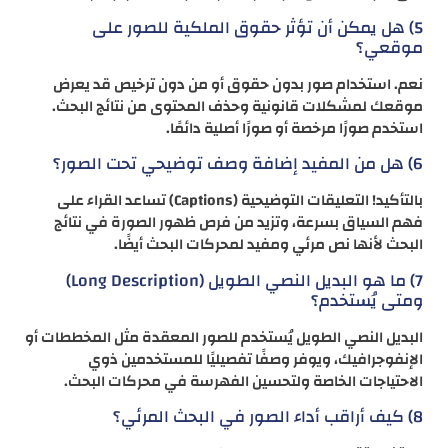
5) هل يمكن أن تؤثر حقوق الملكية للصور على
موقعي؟
نعم. استخدام صور بدون حقوق أو من دون ترخيص قد يعرض
موقعك لمشكلات قانونية وحذف المحتوى من نتائج البحث.
استخدم صورًا مرخصة أو صورًا أصلية دائمًا.
6) هل من المفيد إضافة وصف توضيحي تحت الصور؟
بالتأكيد! التعليقات التوضيحية (Captions) تساعد القراء على
فهم السياق بسرعة، وتزيد من فرص ظهور الصورة في نتائج
البحث لأنها نص مرئي ومفيد لمحركات البحث أيضًا.
7) ما هو البديل النصي الطويل (Long Description)
ومتى يُستخدم؟
البديل النصي الطويل يُستخدم للصور المعقدة مثل المخططات أو
الإنفوجرافيك، ويوفر وصفًا تفصيليًا للمستخدمين ذوي
الاحتياجات الخاصة ولتحسين الفهرسة في محركات البحث.
8) كيف أراقب أداء الصور في البحث المرئي؟