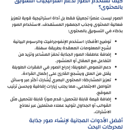
كيف تستخدم الصور لدعم استراتيجيات التسويق
بالمحتوى؟
الصور ليست عنصرًا تجميليًا فقط بل أداة استراتيجية قوية لتعزيز
فعالية المحتوى وجذب الجمهور المستهدف. لاستخدام الصور
بذكاء في التسويق بالمحتوى:
توضيح الأفكار: استخدم الإنفوجرافيك والرسوم البيانية
لشرح المعلومات المعقدة بطريقة سهلة.
إضافة عاطفة: الصور الجذابة تحفز المشاعر وتزيد من
التفاعل مع المقال أو المنشور.
دعم النصوص الطويلة: إدراج الصور في الفقرات الطويلة
يقلل من الملل ويشجع القارئ على إكمال القراءة.
تعزيز المشاركة: المحتوى البصري يُشارك أكثر عبر وسائل
التواصل الاجتماعي، مما يجلب زيارات إضافية ويحسن ترتيب
الموقع.
إضافة قيمة قابلة للتحميل: قدم صورًا قابلة للتحميل مثل
القوالب أو الجداول لتوليد عملاء محتملين عبر نماذج
الاشتراك.
أفضل الأدوات المجانية لإنشاء صور جذابة
لمحركات البحث