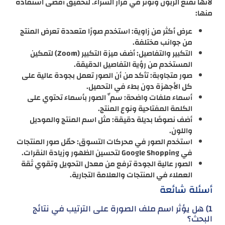
لأنها تُقنع الزبون وتؤثر في قرار الشراء. لتحقيق أقصى استفادة
منها:
عرض أكثر من زاوية: استخدم صورًا متعددة تعرض المنتج
من جوانب مختلفة.
التكبير والتفاصيل: أضف ميزة التكبير (Zoom) لتمكين
المستخدم من رؤية التفاصيل الدقيقة.
صور متجاوبة: تأكد من أن الصور تعمل بجودة عالية على
كل الأجهزة دون بطء في التحميل.
أسماء ملفات واضحة: سمِّ الصور بأسماء تحتوي على
الكلمة المفتاحية ونوع المنتج.
أضف نصوصًا بديلة دقيقة: مثل اسم المنتج والموديل
واللون.
استخدم الصور في محركات التسوق: حمّل صور المنتجات
في Google Shopping لتحسين الظهور وزيادة النقرات.
الصور عالية الجودة ترفع من معدل التحويل وتقوي ثقة
العملاء في المنتجات والعلامة التجارية.
أسئلة شائعة
1) هل يؤثر اسم ملف الصورة على الترتيب في نتائج
البحث؟