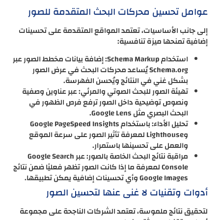
عوامل تحسين محركات البحث المتقدمة للصور
إلى جانب الأساسيات، تعتمد المواقع المتقدمة على تحسينات
إضافية تمنحها ميزة تنافسية:
استخدام Schema Markup: إضافة بيانات مخطط الصور عبر
Schema.org يُساعد محركات البحث في عرض الصور
بشكل غني في النتائج ويُحسن الفهرسة.
تهيئة الصور للبحث الصوتي والمرئي: عبر عناوين وصفية
ونصوص توضيحية داخل الصور ترفع فرص الظهور في
البحث البصري مثل Google Lens.
تحليل الأداء: باستخدام Google PageSpeed Insights
وLighthouse لمعرفة تأثير الصور على سرعة الموقع
والعمل على تحسينها باستمرار.
مراقبة نتائج البحث الخاصة بالصور: عبر Google Search
Console لمعرفة ما إذا كانت الصور تظهر فعليًا ضمن نتائج
Google Images وأي تحسينات إضافية يمكن تطبيقها.
أدوات وتقنيات لا غنى عنها لتحسين الصور
لتحقيق نتائج ملموسة، تعتمد الشركات الناجحة على مجموعة