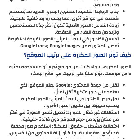
وغير منسوخ.
جذب الروابط الخلفية: المحتوى البصري الفريد قد يُستخدم
كمصدر في مواقع أخرى، مما يجلب روابط خلفية طبيعية.
زيادة التفاعل: الصور الأصلية تكون أكثر جذبًا للمستخدمين
وتزيد من مدة البقاء في الصفحة.
تحسين الظهور في البحث المرئي: الصور الفريدة لها فرصة
أفضل للظهور ضمن Google Images وGoogle Lens.
كيف تؤثر الصور المكررة على ترتيب الموقع؟
الصور المكررة، سواء كانت من مواقع أخرى أو مستخدمة بكثرة
داخل موقعك، تؤثر سلبًا على ترتيبك في نتائج البحث:
تقلل من جودة المحتوى: Google يعتبر الموقع الذي
يعتمد على صور متكررة أقل تميزًا.
تقل فرص الظهور في البحث المرئي: الصور المكررة
يصعب تمييزها بين ملايين الصور الأخرى.
استهلاك غير فعّال للموارد: تحميل نفس الصورة في أكثر
من مكان يزيد من حجم الموقع دون فائدة حقيقية.
احتمالية مشكلات حقوق الملكية: استخدام صور محمية
قد يؤدي لعقوبات قانونية أو إزالة المحتوى من الفهرس.