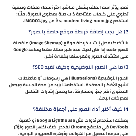
نعم، يؤثر اسم الملف بشكل مباشر. اختر أسماء ملفات وصفية
تحتوي على كلمات مفتاحية ذات صلة بمحتوى الصورة. مثلًا:
استخدم modern-living-room.jpg بدلاً من IMG001.jpg.
2) هل يجب إضافة خريطة موقع خاصة بالصور؟
بالتأكيد! يفضل إنشاء خريطة موقع (Image Sitemap) منفصلة
للصور خاصة إذا كان لديك عدد كبير منها، فهذا يساعد Google
على اكتشاف الصور وفهرستها بكفاءة أكبر.
3) ما هي الصور التوضيحية وكيف تفيد SEO؟
الصور التوضيحية (Illustrations) هي رسومات أو مخططات
تشرح الأفكار المعقدة. استخدامها يزيد من مدة الجلسة ويجعل
المحتوى أكثر جذبًا ومشاركة، ما يحسن إشارات التفاعل
لمحركات البحث.
4) كيف أختبر أداء الصور على أجهزة مختلفة؟
يمكنك استخدام أدوات مثل Google Lighthouse أو خاصية
DevTools في متصفح Chrome لفحص كيف تظهر الصور وتؤثر
على سرعة التحميل عبر الهواتف وأجهزة الكمبيوتر اللوحية.