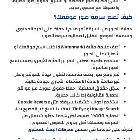
أنشئ مكتبة صور مخصصة أو اشتري حقوق صور حصرية،
وادمجها مع محتوى فريد.
كيف تمنع سرقة صور موقعك؟
حماية الصور من السرقة أمر مهم للحفاظ على تفرد المحتوى
وسمعة الموقع. لتقليل احتمالية سرقة الصور:
أضف علامة مائية (Watermark): اكتب اسم موقعك أو
شعارك على الصور.
استخدم خاصية تعطيل النقر بزر الفأرة الأيمن: يصعب نسخ
الصور مباشرةً.
قم برفع صور بدقة مناسبة: لتكون جيدة للموقع ولكن
غير صالحة لإعادة الاستخدام التجاري بجودة عالية.
سجّل حقوق الملكية: احفظ حقوق صورك عبر مواقع
الحماية القانونية إذا كانت حصرية.
استخدم أدوات كشف السرقة: مثل Google Reverse
Image Search أو TinEye لتعقب النسخ غير المصرح بها.
الحماية 100% صعبة، لكن هذه الخطوات تقلل من
السرقة وتجعلها أقل جدوى للصوص المحتوى.
تعرف على خدماتنا في
تحسين محركات البحث للمحتوى