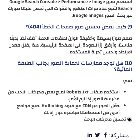
استخدم تقرير Google Search Console > Performance > Image
Search لتتبع عدد مرات الظهور والنقرات التي تحصل عليها صورك
عبر بحث الصور Google Images.
9) كيف يمكن تحسين صور صفحات الخطأ (404)؟
صمم صورًا بسيطة وخفيفة الوزن لصفحات الخطأ، أضف نصًا بديلًا
مناسبًا، وأرفق زرًا للعودة إلى الصفحة الرئيسية. هذا يقلل معدل
الارتداد ويحسن تجربة المستخدم.
10) هل توجد ممارسات لحماية الصور بجانب العلامة
المائية؟
نعم:
استخدم ملفات Robots.txt لمنع بعض محركات البحث من
فهرسة الصور إذا لزم الأمر.
حمّل الصور عبر CDN مع قيود Hotlinking لمنع مواقع
أخرى من استخدامها مباشرة دون إذنك
تحسين محركات البحث
مشاركة: