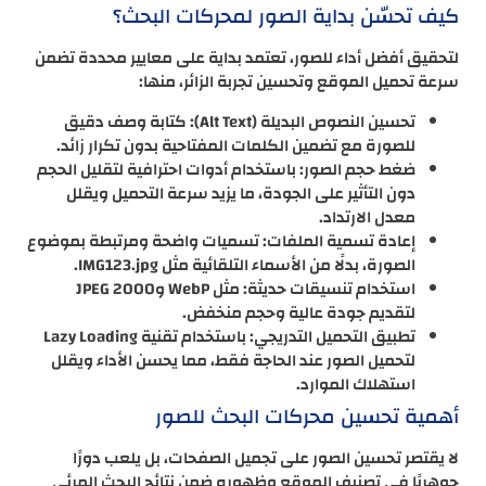
كيف تحسّن بداية الصور لمحركات البحث؟
لتحقيق أفضل أداء للصور، تعتمد بداية على معايير محددة تضمن
سرعة تحميل الموقع وتحسين تجربة الزائر، منها:
تحسين النصوص البديلة (Alt Text): كتابة وصف دقيق
للصورة مع تضمين الكلمات المفتاحية بدون تكرار زائد.
ضغط حجم الصور: باستخدام أدوات احترافية لتقليل الحجم
دون التأثير على الجودة، ما يزيد سرعة التحميل ويقلل
معدل الارتداد.
إعادة تسمية الملفات: تسميات واضحة ومرتبطة بموضوع
الصورة، بدلًا من الأسماء التلقائية مثل IMG123.jpg.
استخدام تنسيقات حديثة: مثل WebP وJPEG 2000
لتقديم جودة عالية وحجم منخفض.
تطبيق التحميل التدريجي: باستخدام تقنية Lazy Loading
لتحميل الصور عند الحاجة فقط، مما يحسن الأداء ويقلل
استهلاك الموارد.
أهمية تحسين محركات البحث للصور
لا يقتصر تحسين الصور على تجميل الصفحات، بل يلعب دورًا
جوهريًا في تصنيف الموقع وظهوره ضمن نتائج البحث المرئي