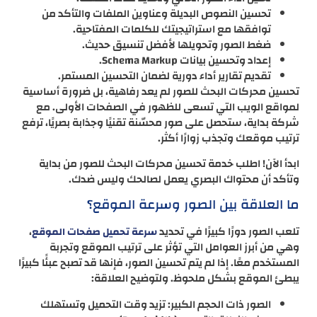
تحسين النصوص البديلة وعناوين الملفات والتأكد من
توافقها مع استراتيجيتك للكلمات المفتاحية.
ضغط الصور وتحويلها لأفضل تنسيق حديث.
إعداد وتحسين بيانات Schema Markup.
تقديم تقارير أداء دورية لضمان التحسين المستمر.
تحسين محركات البحث للصور لم يعد رفاهية، بل ضرورة أساسية
لمواقع الويب التي تسعى للظهور في الصفحات الأولى. مع
شركة بداية، ستحصل على صور محسّنة تقنيًا وجذابة بصريًا، ترفع
ترتيب موقعك وتجذب زوارًا أكثر.
ابدأ الآن! اطلب خدمة تحسين محركات البحث للصور من بداية
وتأكد أن محتواك البصري يعمل لصالحك وليس ضدك.
ما العلاقة بين الصور وسرعة الموقع؟
تلعب الصور دورًا كبيرًا في تحديد
،
سرعة تحميل صفحات الموقع
وهي من أبرز العوامل التي تؤثر على ترتيب الموقع وتجربة
المستخدم معًا. إذا لم يتم تحسين الصور، فإنها قد تصبح عبئًا كبيرًا
يبطئ الموقع بشكل ملحوظ. ولتوضيح العلاقة:
الصور ذات الحجم الكبير: تزيد وقت التحميل وتستهلك