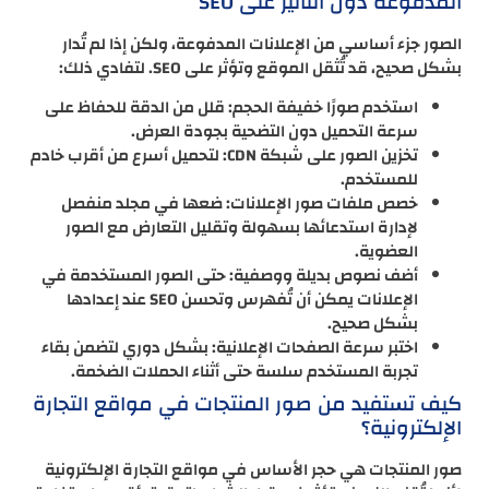
المدفوعة دون التأثير على SEO
الصور جزء أساسي من الإعلانات المدفوعة، ولكن إذا لم تُدار
بشكل صحيح، قد تُثقل الموقع وتؤثر على SEO. لتفادي ذلك:
استخدم صورًا خفيفة الحجم: قلل من الدقة للحفاظ على
سرعة التحميل دون التضحية بجودة العرض.
تخزين الصور على شبكة CDN: لتحميل أسرع من أقرب خادم
للمستخدم.
خصص ملفات صور الإعلانات: ضعها في مجلد منفصل
لإدارة استدعائها بسهولة وتقليل التعارض مع الصور
العضوية.
أضف نصوص بديلة ووصفية: حتى الصور المستخدمة في
الإعلانات يمكن أن تُفهرس وتحسن SEO عند إعدادها
بشكل صحيح.
اختبر سرعة الصفحات الإعلانية: بشكل دوري لتضمن بقاء
تجربة المستخدم سلسة حتى أثناء الحملات الضخمة.
كيف تستفيد من صور المنتجات في مواقع التجارة
الإلكترونية؟
صور المنتجات هي حجر الأساس في مواقع التجارة الإلكترونية