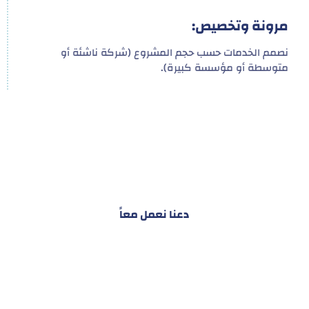
مرونة وتخصيص:
نصمم الخدمات حسب حجم المشروع (شركة ناشئة أو
متوسطة أو مؤسسة كبيرة).
هدفنا ليس تقديم خدمة واحدة!
بل توفير نظام تكاملي للمشاريع والأفراد لتسهيل
البناء – التسويق – التجارة – التعاقدات وغيرها
دعنا نعمل معاً