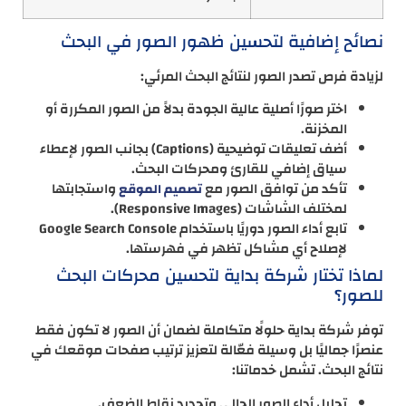
نصائح إضافية لتحسين ظهور الصور في البحث
لزيادة فرص تصدر الصور لنتائج البحث المرئي:
اختر صورًا أصلية عالية الجودة بدلاً من الصور المكررة أو
المخزنة.
أضف تعليقات توضيحية (Captions) بجانب الصور لإعطاء
سياق إضافي للقارئ ومحركات البحث.
تأكد من توافق الصور مع
واستجابتها
تصميم الموقع
لمختلف الشاشات (Responsive Images).
تابع أداء الصور دوريًا باستخدام Google Search Console
لإصلاح أي مشاكل تظهر في فهرستها.
لماذا تختار شركة بداية لتحسين محركات البحث
للصور؟
توفر شركة بداية حلولًا متكاملة لضمان أن الصور لا تكون فقط
عنصرًا جماليًا بل وسيلة فعّالة لتعزيز ترتيب صفحات موقعك في
نتائج البحث. تشمل خدماتنا:
تحليل أداء الصور الحالي وتحديد نقاط الضعف.