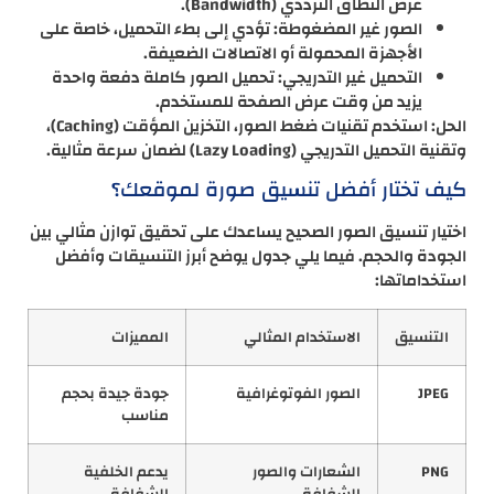
عرض النطاق الترددي (Bandwidth).
الصور غير المضغوطة: تؤدي إلى بطء التحميل، خاصة على
الأجهزة المحمولة أو الاتصالات الضعيفة.
التحميل غير التدريجي: تحميل الصور كاملة دفعة واحدة
يزيد من وقت عرض الصفحة للمستخدم.
الحل: استخدم تقنيات ضغط الصور، التخزين المؤقت (Caching)،
وتقنية التحميل التدريجي (Lazy Loading) لضمان سرعة مثالية.
كيف تختار أفضل تنسيق صورة لموقعك؟
اختيار تنسيق الصور الصحيح يساعدك على تحقيق توازن مثالي بين
الجودة والحجم. فيما يلي جدول يوضح أبرز التنسيقات وأفضل
استخداماتها:
التنسيق
الاستخدام المثالي
المميزات
JPEG
الصور الفوتوغرافية
جودة جيدة بحجم
مناسب
PNG
الشعارات والصور
يدعم الخلفية
الشفافة
الشفافة