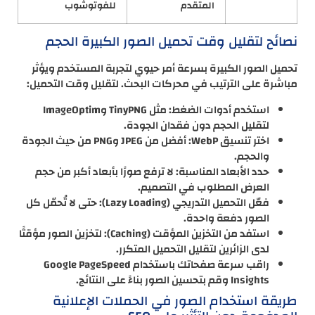
المتقدم
للفوتوشوب
نصائح لتقليل وقت تحميل الصور الكبيرة الحجم
تحميل الصور الكبيرة بسرعة أمر حيوي لتجربة المستخدم ويؤثر
مباشرة على الترتيب في محركات البحث. لتقليل وقت التحميل:
استخدم أدوات الضغط: مثل TinyPNG وImageOptim
لتقليل الحجم دون فقدان الجودة.
اختر تنسيق WebP: أفضل من JPEG وPNG من حيث الجودة
والحجم.
حدد الأبعاد المناسبة: لا ترفع صورًا بأبعاد أكبر من حجم
العرض المطلوب في التصميم.
فعّل التحميل التدريجي (Lazy Loading): حتى لا تُحمّل كل
الصور دفعة واحدة.
استفد من التخزين المؤقت (Caching): لتخزين الصور مؤقتًا
لدى الزائرين لتقليل التحميل المتكرر.
راقب سرعة صفحاتك باستخدام Google PageSpeed
Insights وقم بتحسين الصور بناءً على النتائج.
طريقة استخدام الصور في الحملات الإعلانية