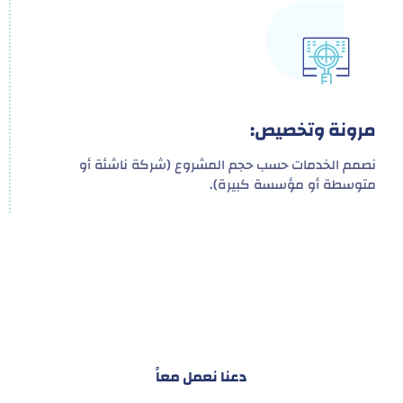
مرونة وتخصيص:
نصمم الخدمات حسب حجم المشروع (شركة ناشئة أو
متوسطة أو مؤسسة كبيرة).
هدفنا ليس تقديم خدمة واحدة!
بل توفير نظام تكاملي للمشاريع والأفراد لتسهيل
البناء – التسويق – التجارة – التعاقدات وغيرها
دعنا نعمل معاً