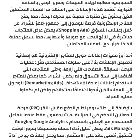
التسويقية فعالية لزيادة المبيعات وتعزيز الوعي بالعلامة
التجارية. تعتمد هذه الإعلانات على استهداف العملاء المحتملين
الذين يبحثون عن منتجات معينة عبر محرك البحث، مما يمنح
المتاجر الإلكترونية فرصة للوصول إلى جمهور جاهز للشراء. من
خلال إعلانات التسوّق (Shopping Ads)، يمكن عرض المنتجات
مباشرةً في نتائج البحث مع صورها وأسعارها، مما يسهل عملية
اتخاذ القرار لدى العملاء المحتملين.
أحد أبرز مميزات إعلانات جوجل للمتاجر الإلكترونية هو إمكانية
تخصيص الإعلانات بناءً على سلوك المستخدم، مثل: عمليات
البحث السابقة، الصفحات التي زارها، وحتى المنتجات التي
أضافها إلى سلة التسوق ولم يكمل الشراء. كما يمكن للمتاجر
استخدام إعلانات إعادة الاستهداف (Remarketing Ads) للوصول
إلى العملاء الذين أبدوا اهتمامًا بمنتجاتهم ولكن لم يكملوا
عملية الشراء.
بالإضافة إلى ذلك، يوفر نظام الدفع مقابل النقر (PPC) فرصة
للمعلنين للتحكم في الميزانية، حيث يدفعون فقط عندما يتفاعل
المستخدم مع الإعلان. باستخدام Google Analytics وGoogle
Ads Manager، يمكن تحليل أداء الحملة وتحسينها بمرور الوقت
لتحقيق أقصى عائد على الاستثمار، مما يجعل إعلانات جوجل أداة