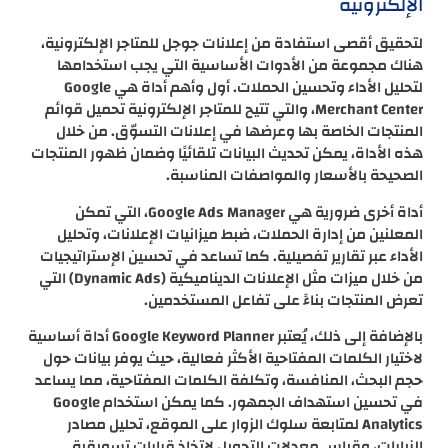
الإلكترونية
لتحقيق أقصى استفادة من إعلانات جوجل للمتاجر الإلكترونية،
هناك مجموعة من الأدوات الأساسية التي يجب استخدامها
لتحليل الأداء وتحسين الحملات. أول وأهم أداة هي Google
Merchant Center، والتي تتيح للمتاجر الإلكترونية تحميل قوائم
المنتجات الخاصة بها وعرضها في إعلانات التسوّق. من خلال
هذه الأداة، يمكن تحديث البيانات تلقائيًا وضمان ظهور المنتجات
الصحيحة بالأسعار والمواصفات المناسبة.
أداة أخرى ضرورية هي Google Ads Manager، التي تمكن
المعلنين من إدارة الحملات، ضبط ميزانيات الإعلانات، وتحليل
الأداء عبر تقارير تفصيلية. كما تساعد في تحسين الإستراتيجيات
من خلال ميزات مثل الإعلانات الديناميكية (Dynamic Ads) التي
تعرض المنتجات بناءً على تفاعل المستخدمين.
بالإضافة إلى ذلك، يُعتبر Google Keyword Planner أداة أساسية
لاختيار الكلمات المفتاحية الأكثر فعالية، حيث يوفر بيانات حول
حجم البحث، المنافسة، وتكلفة الكلمات المفتاحية، مما يساعد
في تحسين استهداف الجمهور. كما يمكن استخدام Google
Analytics لمتابعة سلوك الزوار على الموقع، تحليل مصادر
الزيارات، وقياس معدلات التحويل لاتخاذ قرارات تسويقية