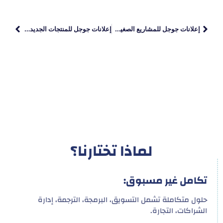
إعلانات جوجل للمشاريع الصغيرة: دليلك لزيادة المبيعات وتحقيق النمو
إعلانات جوجل للمنتجات الجديدة: استراتيجيات فعالة لزيادة الظهور والمبيعات
لماذا تختارنا؟
تكامل غير مسبوق:
حلول متكاملة تشمل التسويق، البرمجة، الترجمة، إدارة
الشراكات، التجارة.