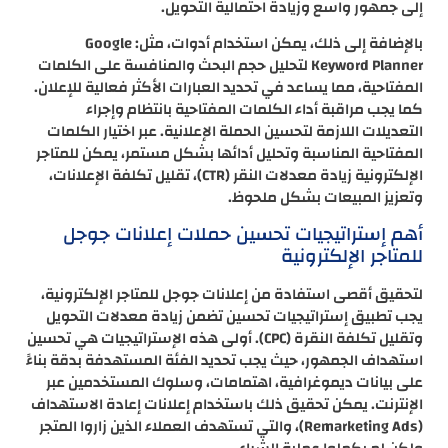
إلى جمهور واسع وزيادة احتمالية التحويل.
بالإضافة إلى ذلك، يمكن استخدام أدوات، مثل: Google
Keyword Planner لتحليل حجم البحث والمنافسة على الكلمات
المفتاحية، مما يساعد في تحديد العبارات الأكثر فعالية للإعلان.
كما يجب مراقبة أداء الكلمات المفتاحية بانتظام وإجراء
التعديلات اللازمة لتحسين الحملة الإعلانية. عبر اختيار الكلمات
المفتاحية المناسبة وتحليل أدائها بشكل مستمر، يمكن للمتاجر
الإلكترونية زيادة معدلات النقر (CTR)، تقليل تكلفة الإعلانات،
وتعزيز المبيعات بشكل ملحوظ.
أهم إستراتيجيات تحسين حملات إعلانات جوجل
للمتاجر الإلكترونية
لتحقيق أقصى استفادة من إعلانات جوجل للمتاجر الإلكترونية،
يجب تطبيق إستراتيجيات تحسين تضمن زيادة معدلات التحويل
وتقليل تكلفة النقرة (CPC). أولى هذه الإستراتيجيات هي تحسين
استهداف الجمهور، حيث يجب تحديد الفئة المستهدفة بدقة بناءً
على بيانات ديموغرافية، اهتمامات، وسلوك المستخدمين عبر
الإنترنت. يمكن تحقيق ذلك باستخدام إعلانات إعادة الاستهداف
(Remarketing Ads)، والتي تستهدف العملاء الذين زاروا المتجر