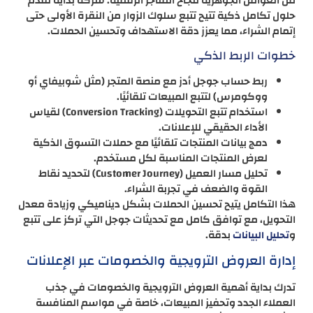
من العوامل الجوهرية لنجاح المتاجر الرقمية. شركة بداية تقدم
حلول تكامل ذكية تتيح تتبع سلوك الزوار من النقرة الأولى حتى
إتمام الشراء، مما يعزز دقة الاستهداف وتحسين الحملات.
خطوات الربط الذكي
ربط حساب جوجل أدز مع منصة المتجر (مثل شوبيفاي أو
ووكومرس) لتتبع المبيعات تلقائيًا.
استخدام تتبع التحويلات (Conversion Tracking) لقياس
الأداء الحقيقي للإعلانات.
دمج بيانات المنتجات تلقائيًا مع حملات التسوق الذكية
لعرض المنتجات المناسبة لكل مستخدم.
تحليل مسار العميل (Customer Journey) لتحديد نقاط
القوة والضعف في تجربة الشراء.
هذا التكامل يتيح تحسين الحملات بشكل ديناميكي وزيادة معدل
التحويل، مع توافق كامل مع تحديثات جوجل التي تركز على تتبع
و
بدقة.
تحليل البيانات
إدارة العروض الترويجية والخصومات عبر الإعلانات
تدرك بداية أهمية العروض الترويجية والخصومات في جذب
العملاء الجدد وتحفيز المبيعات، خاصة في مواسم المنافسة