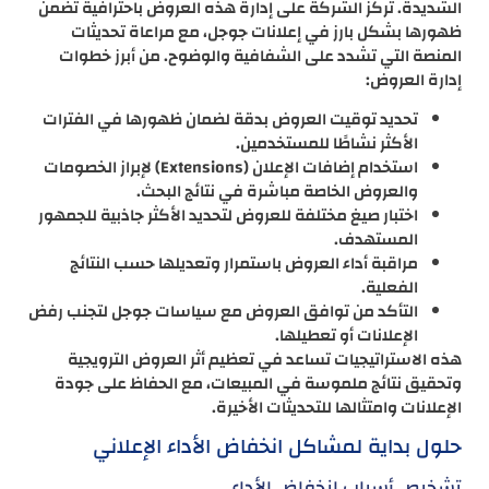
الشديدة. تركز الشركة على إدارة هذه العروض باحترافية تضمن
ظهورها بشكل بارز في إعلانات جوجل، مع مراعاة تحديثات
المنصة التي تشدد على الشفافية والوضوح. من أبرز خطوات
إدارة العروض:
تحديد توقيت العروض بدقة لضمان ظهورها في الفترات
الأكثر نشاطًا للمستخدمين.
استخدام إضافات الإعلان (Extensions) لإبراز الخصومات
والعروض الخاصة مباشرة في نتائج البحث.
اختبار صيغ مختلفة للعروض لتحديد الأكثر جاذبية للجمهور
المستهدف.
مراقبة أداء العروض باستمرار وتعديلها حسب النتائج
الفعلية.
التأكد من توافق العروض مع سياسات جوجل لتجنب رفض
الإعلانات أو تعطيلها.
هذه الاستراتيجيات تساعد في تعظيم أثر العروض الترويجية
وتحقيق نتائج ملموسة في المبيعات، مع الحفاظ على جودة
الإعلانات وامتثالها للتحديثات الأخيرة.
حلول بداية لمشاكل انخفاض الأداء الإعلاني
تشخيص أسباب انخفاض الأداء