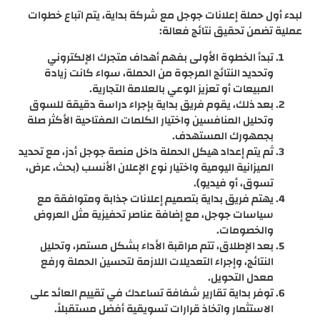
لبدء أول حملة إعلانات جوجل مع شركة بداية، يتم اتباع خطوات
عملية تضمن تحقيق نتائج فعالة:
تبدأ الخطوة الأولى بفهم أهداف متجرك الإلكتروني
وتحديد النتائج المرجوة من الحملة، سواء كانت زيادة
المبيعات أو تعزيز الوعي بالعلامة التجارية.
بعد ذلك، يقوم فريق بداية بإجراء دراسة دقيقة للسوق
وتحليل المنافسين واختيار الكلمات المفتاحية الأكثر صلة
بجمهورك المستهدف.
ثم يتم إعداد هيكل الحملة داخل منصة جوجل أدز، مع تحديد
الميزانية اليومية واختيار نوع الإعلان الأنسب (بحث، عرض،
تسوق، أو فيديو).
يهتم فريق بداية بتصميم إعلانات جذابة ومتوافقة مع
سياسات جوجل، مع إضافة عناصر تحفيزية مثل العروض
والخصومات.
بعد الإطلاق، تتم مراقبة الأداء بشكل مستمر، وتحليل
النتائج، وإجراء التعديلات اللازمة لتحسين الحملة ورفع
معدل التحويل.
توفر بداية تقارير شفافة تساعدك في تقييم العائد على
الاستثمار واتخاذ قرارات تسويقية أفضل مستقبلاً.