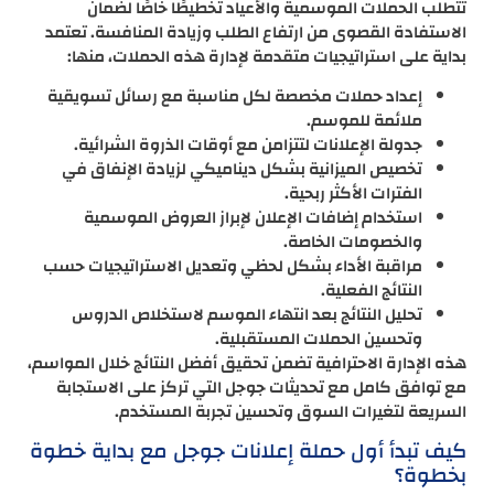
تتطلب الحملات الموسمية والأعياد تخطيطًا خاصًا لضمان
الاستفادة القصوى من ارتفاع الطلب وزيادة المنافسة. تعتمد
بداية على استراتيجيات متقدمة لإدارة هذه الحملات، منها:
إعداد حملات مخصصة لكل مناسبة مع رسائل تسويقية
ملائمة للموسم.
جدولة الإعلانات لتتزامن مع أوقات الذروة الشرائية.
تخصيص الميزانية بشكل ديناميكي لزيادة الإنفاق في
الفترات الأكثر ربحية.
استخدام إضافات الإعلان لإبراز العروض الموسمية
والخصومات الخاصة.
مراقبة الأداء بشكل لحظي وتعديل الاستراتيجيات حسب
النتائج الفعلية.
تحليل النتائج بعد انتهاء الموسم لاستخلاص الدروس
وتحسين الحملات المستقبلية.
هذه الإدارة الاحترافية تضمن تحقيق أفضل النتائج خلال المواسم،
مع توافق كامل مع تحديثات جوجل التي تركز على الاستجابة
السريعة لتغيرات السوق وتحسين تجربة المستخدم.
كيف تبدأ أول حملة إعلانات جوجل مع بداية خطوة
بخطوة؟