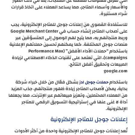
التي تعرض معلومات مفصّلة عن المنتجات، بما في ذلك الصور
والأسعار وأسماء المتاجر، مما يساعد العملاء على اتخاذ قرارات
شراء مستنيرة. ​
للاستفادة القصوى من إعلانات جوجل للمتاجر الإلكترونية، يجب
على أصحاب المتاجر إنشاء حساب في Google Merchant Center
وربط منتجاتهم به، مما يتيح لهم الوصول إلى المتسوّقين عبر
منصات جوجل المختلفة. كما يمكنهم تحسين حملاتهم الإعلانية
باستخدام “حملات الأداء الأفضل” (Performance Max
campaigns)، التي تعتمد على تقنيات الذكاء الاصطناعي لزيادة
المبيعات وتحقيق أفضل النتائج. ​
google.com
باستخدام
بشكل فعّال من خلال خبراء شركة
حملات جوجل ادز
بداية، يمكن لأصحاب المتاجر زيادة ظهور منتجاتهم، جذب المزيد
من العملاء المحتملين، وتعزيز مبيعاتهم عبر الإنترنت، مما يجعلها
أداة لا غنى عنها في إستراتيجية التسويق الرقمي للمتاجر
الإلكترونية.​
إعلانات جوجل للمتاجر الإلكترونية
تُعد إعلانات جوجل للمتاجر الإلكترونية واحدة من أكثر الأدوات