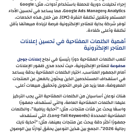
إجراء تحليلات دورية للحملة باستخدام أدوات، مثل: Google
Analytics وGoogle Ads Manager، مما يساعد في تحسين الأداء
المستمر وتقليل تكلفة النقرة (CPC). من خلال هذه الخدمات،
توفر شركة بداية للمتاجر الإلكترونية فرصة لزيادة مبيعاتها بأقل
تكلفة وأعلى كفاءة.
أهمية الكلمات المفتاحية في تحسين إعلانات
المتاجر الإلكترونية
تلعب الكلمات المفتاحية دورًا رئيسيًا في نجاح
إعلانات جوجل
للمتاجر الإلكترونية، حيث تحدد مدى ظهور الإعلانات
مدفوعة
أمام الجمهور المناسب. اختيار الكلمات المفتاحية بدقة يساعد
في استهداف المستخدمين الذين يبحثون بالفعل عن المنتجات
المعروضة، مما يزيد من فرص التحويل وتحقيق مبيعات أعلى.
هناك نوعان أساسيان من الكلمات المفتاحية التي يجب التركيز
عليها: الكلمات المفتاحية العامة، والتي تستهدف جمهورًا
واسعًا يبحث عن فئات منتجات، مثل: “أحذية رياضية”، والكلمات
المفتاحية المحددة (Long-Tail Keywords)، التي تستهدف
جمهورًا أكثر دقة يبحث عن منتجات بعينها، مثل: “أحذية نايك
رجالية 2026”. الجمع بين هذين النوعين يحقق توازنًا بين الوصول