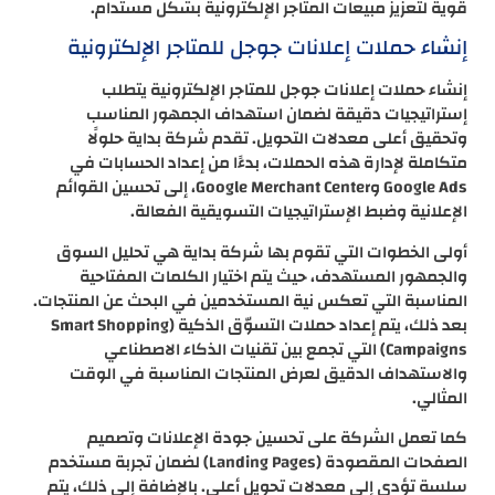
قوية لتعزيز مبيعات المتاجر الإلكترونية بشكل مستدام.
إنشاء حملات إعلانات جوجل للمتاجر الإلكترونية
إنشاء حملات إعلانات جوجل للمتاجر الإلكترونية يتطلب
إستراتيجيات دقيقة لضمان استهداف الجمهور المناسب
وتحقيق أعلى معدلات التحويل. تقدم شركة بداية حلولًا
متكاملة لإدارة هذه الحملات، بدءًا من إعداد الحسابات في
Google Ads وGoogle Merchant Center، إلى تحسين القوائم
الإعلانية وضبط الإستراتيجيات التسويقية الفعالة.
أولى الخطوات التي تقوم بها شركة بداية هي تحليل السوق
والجمهور المستهدف، حيث يتم اختيار الكلمات المفتاحية
المناسبة التي تعكس نية المستخدمين في البحث عن المنتجات.
بعد ذلك، يتم إعداد حملات التسوّق الذكية (Smart Shopping
Campaigns) التي تجمع بين تقنيات الذكاء الاصطناعي
والاستهداف الدقيق لعرض المنتجات المناسبة في الوقت
المثالي.
كما تعمل الشركة على تحسين جودة الإعلانات وتصميم
الصفحات المقصودة (Landing Pages) لضمان تجربة مستخدم
سلسة تؤدي إلى معدلات تحويل أعلى. بالإضافة إلى ذلك، يتم