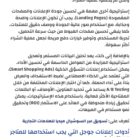
ولكن لم يكملوا عملية الشراء.
إستراتيجية أخرى مهمة هي تحسين جودة الإعلانات والصفحات
المقصودة (Landing Pages). يجب أن تكون الإعلانات واضحة
وجذابة، مع استخدام صور عالية الجودة ووصف دقيق للمنتجات.
كما ينبغي تحسين صفحات الهبوط من حيث سرعة التحميل،
تجربة المستخدم، وتوفير خيارات دفع مريحة لجعل عملية الشراء
أكثر سهولة.
بالإضافة إلى ذلك، يعد تحليل البيانات المستمر وتعديل
استراتيجية المزايدة من العوامل الحاسمة في تحسين الأداء.
يمكن استخدام إعلانات التسوّق الذكية (Smart Shopping Ads)،
التي تعتمد على الذكاء الاصطناعي لضبط الاستهداف والعرض
بناءً على أداء الحملة. كما أن اختبار الإعلانات المختلفة من خلال
A/B Testing يساعد في تحديد العناوين، الأوصاف، أو الكلمات
المفتاحية الأكثر فعالية. باستخدام هذه الإستراتيجيات، يمكن
تحقيق زيادة ملحوظة في العائد على الاستثمار (ROI) وتحقيق
نمو مستدام في المبيعات.
تعرف على:
تسويق عبر السوشيال ميديا للعلامات التجارية
أدوات إعلانات جوجل التي يجب استخدامها للمتاجر