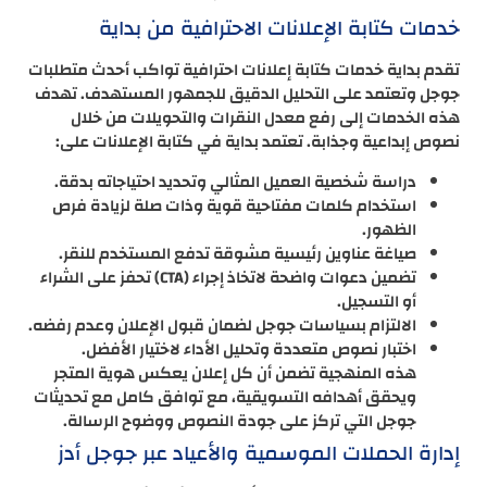
خدمات كتابة الإعلانات الاحترافية من بداية
تقدم بداية خدمات كتابة إعلانات احترافية تواكب أحدث متطلبات
جوجل وتعتمد على التحليل الدقيق للجمهور المستهدف. تهدف
هذه الخدمات إلى رفع معدل النقرات والتحويلات من خلال
نصوص إبداعية وجذابة. تعتمد بداية في كتابة الإعلانات على:
دراسة شخصية العميل المثالي وتحديد احتياجاته بدقة.
استخدام كلمات مفتاحية قوية وذات صلة لزيادة فرص
الظهور.
صياغة عناوين رئيسية مشوقة تدفع المستخدم للنقر.
تضمين دعوات واضحة لاتخاذ إجراء (CTA) تحفز على الشراء
أو التسجيل.
الالتزام بسياسات جوجل لضمان قبول الإعلان وعدم رفضه.
اختبار نصوص متعددة وتحليل الأداء لاختيار الأفضل.
هذه المنهجية تضمن أن كل إعلان يعكس هوية المتجر
ويحقق أهدافه التسويقية، مع توافق كامل مع تحديثات
جوجل التي تركز على جودة النصوص ووضوح الرسالة.
إدارة الحملات الموسمية والأعياد عبر جوجل أدز