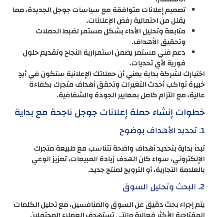
تصميم إعلانات متوافقة مع سياسات جوجل الجديدة، مما
يقلل من احتمالية رفض الإعلانات.
متابعة وتحليل الأداء بشكل مستمر لضبط الحملات
وتحقيق الأهداف.
دعم فني مستمر يضمن استمرارية النجاح وتقديم حلول
فورية لأي تحديات.
اختيارك لشركة بداية يعني أن حملاتك الإعلانية ستكون في أيدٍ
خبيرة تواكب أحدث التغيرات وتحقق أهداف متجرك بكفاءة
عالية، مع التزام كامل بمعايير الجودة والشفافية.
خطوات إنشاء حملة إعلانات جوجل ناجحة مع بداية
1. تحديد الأهداف بوضوح
تبدأ بداية بتحديد أهداف واضحة تتناسب مع طبيعة متجرك
الإلكتروني، سواء كان الهدف زيادة المبيعات، تعزيز الوعي
بالعلامة التجارية، أو الترويج لمنتج جديد.
2. البحث وتحليل السوق
يتم إجراء بحث دقيق عن السوق والمنافسين، مع تحليل الكلمات
المفتاحية الأكثر فعالية والتي تستهدف العملاء المحتملين