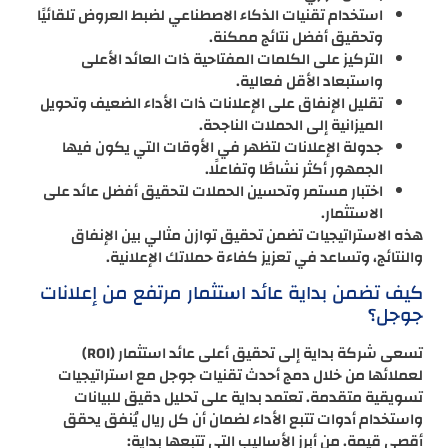
استخدام تقنيات الذكاء الاصطناعي لضبط العروض تلقائيًا
وتحقيق أفضل نتائج ممكنة.
التركيز على الكلمات المفتاحية ذات العائد الأعلى
واستبعاد الأقل فعالية.
تقليل الإنفاق على الإعلانات ذات الأداء الضعيف وتحويل
الميزانية إلى الحملات الناجحة.
جدولة الإعلانات لتظهر في الأوقات التي يكون فيها
الجمهور أكثر نشاطًا وتفاعلًا.
اختبار مستمر وتحسين الحملات لتحقيق أفضل عائد على
الاستثمار.
هذه الاستراتيجيات تضمن تحقيق توازن مثالي بين الإنفاق
والنتائج، وتساعد في تعزيز كفاءة حملاتك الإعلانية.
كيف تضمن بداية عائد استثمار مرتفع من إعلانات
جوجل؟
تسعى شركة بداية إلى تحقيق أعلى عائد استثمار (ROI)
لعملائها من خلال دمج أحدث تقنيات جوجل مع استراتيجيات
تسويقية متقدمة. تعتمد بداية على تحليل دقيق للبيانات
واستخدام أدوات تتبع الأداء لضمان أن كل ريال يُنفق يحقق
أقصى قيمة. من أبرز الأساليب التي تتبعها بداية: