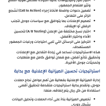
اختيار صور وفيديوهات عالية الجودة تعكس هوية المنتج
وتثير اهتمام الجمهور.
تضمين دعوات واضحة لاتخاذ إجراء (Call to Action) تشجع
الزائر على التفاعل.
تصميم الإعلانات بما يتوافق مع سياسات جوجل لتجنب
الرفض أو الإيقاف.
اختبار نسخ مختلفة من الإعلان (A/B Testing) لتحسين
الأداء واختيار الأفضل.
التركيز على الرسائل التي تلبي احتياجات ورغبات الجمهور
المستهدف.
هذه الاستراتيجيات تساعد في زيادة التفاعل مع الإعلانات
وتحقيق نتائج أفضل، مع ضمان توافق كامل مع متطلبات
وتحديثات جوجل الأخيرة.
استراتيجيات تحسين الميزانية الإعلانية مع بداية
إدارة الميزانية الإعلانية بفعالية من أهم عوامل نجاح حملات
جوجل، وتقدم بداية استراتيجيات متقدمة لتحقيق أقصى
استفادة من كل ريال يتم إنفاقه، منها:
تخصيص الميزانية بناءً على أداء الحملات وتحليل البيانات
بشكل دوري.