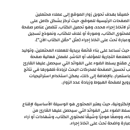
يصًا بهدف تحويل زوار الموقع إلى عملاء محتملين
 الصفحات الرئيسية للموقع، حيث تركز بشكل كامل على
ائر لاتخاذ إجراء محدد، وهو تحميل الكتاب. تتضمن عناصر صفحة
يقًا لمحتوى الكتاب، وصورة أو غلاف للكتاب، ونموذج تسجيل
بارة تحث على اتخاذ إجراء (مثل “حمّل الكتاب الآن”).
يث تساعد على بناء قائمة بريدية للعملاء المحتملين، وتوليد
لعلامة التجارية للمؤلف أو الناشر. لضمان فعالية صفحة
مقنع يسلط الضوء على الفوائد التي سيحصل عليها القارئ
ب تحسين الصفحة لمحركات البحث لزيادة ظهورها في نتائج
باستمرار. بالإضافة إلى ذلك، يمكن استخدام استراتيجيات
رويج لصفحة الهبوط وزيادة عدد الزوار.
لكترونية، حيث يعتبر المحتوى هو الوسيلة الأساسية لإقناع
ويسلط الضوء على الفوائد التي سيحصل عليها القارئ من
باه، ووصفًا موجزًا وشيقًا لمحتوى الكتاب، وشهادات أو آراء
بارة واضحة تحث على اتخاذ إجراء.