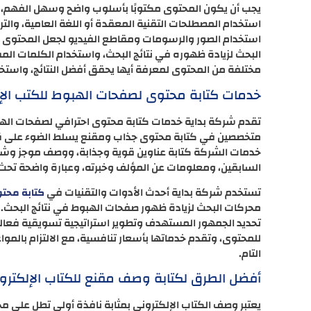
يجب أن يكون المحتوى مكتوبًا بأسلوب واضح وسهل الفهم،
استخدام المصطلحات التقنية المعقدة أو اللغة العامية، وال
استخدام الصور والرسومات ومقاطع الفيديو لجعل المحتوى أ
البحث لزيادة ظهوره في نتائج البحث، واستخدام الكلمات المف
مختلفة من المحتوى لمعرفة أيها يحقق أفضل النتائج، واستخدام
خدمات كتابة محتوى لصفحات الهبوط للكتب الإل
تقدم شركة بداية خدمات كتابة محتوى احترافي لصفحات الهب
متخصصين في كتابة محتوى جذاب ومقنع يسلط الضوء على قيمة
خدمات الشركة كتابة عناوين قوية وجذابة، ووصف موجز وشيق 
السابقين، ومعلومات عن المؤلف وخبرته، وعبارة واضحة تحث ع
تستخدم شركة بداية أحدث الأدوات والتقنيات في
كتابة محت
محركات البحث لزيادة ظهور صفحات الهبوط في نتائج البحث.
تحديد الجمهور المستهدف وتطوير استراتيجية تسويقية فعالة 
للمحتوى، وتقدم خدماتها بأسعار تنافسية، مع الالتزام بالموا
التام.
أفضل الطرق لكتابة وصف مقنع للكتاب الإلكترو
يعتبر وصف الكتاب الإلكتروني بمثابة نافذة أولى تطل على محتوا