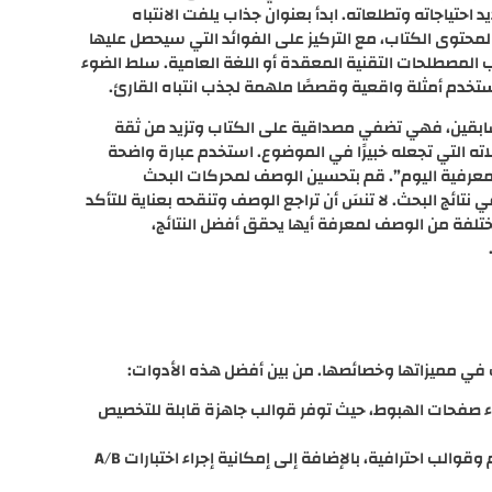
تياجاته وتطلعاته. ابدأ بعنوان جذاب يلفت الانتباه
لمحتوى الكتاب، مع التركيز على الفوائد التي سيحصل عليها
المصطلحات التقنية المعقدة أو اللغة العامية. سلط الضوء
ستخدم أمثلة واقعية وقصصًا ملهمة لجذب انتباه القارئ.
 السابقين، فهي تضفي مصداقية على الكتاب وتزيد من ثقة
ته التي تجعله خبيرًا في الموضوع. استخدم عبارة واضحة
ك المعرفية اليوم”. قم بتحسين الوصف لمحركات البحث
نتائج البحث. لا تنسَ أن تراجع الوصف وتنقحه بعناية للتأكد
مختلفة من الوصف لمعرفة أيها يحقق أفضل النتائج،
ف في مميزاتها وخصائصها. من بين أفضل هذه الأدوات:
 أشهر الأدوات لإنشاء صفحات الهبوط، حيث توفر قوالب جاهزة قابلة للتخصيص
Unbounce: تتميز Unbounce بواجهة سهلة الاستخدام وقوالب احترافية، بالإضافة إلى إمكانية إجراء اختبارات A/B