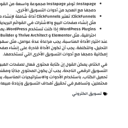
Instapage: توفر Instapage مجموعة
دمجها مع العديد من أدوات التسويق الأخرى.
ClickFunnels: تعتبر Funnels
مثل إنشاء صفحات البيع والاشتراك في القوائم البريدية
lugins
احترافية، مثل Elementor و Thrive Architect و Beaver Builder.
عند اختيار الأداة المناسبة، يجب مراعاة عدة عوامل، مثل سه
التحليل، والتكلفة. يجب أن تكون الأداة قادرة على إنشاء ص
إمكانية دمجها مع أدوات التسويق الأخرى التي تستخدمها.
في الختام، يمكن القول إن كتابة محتوى فعال لصفحات الهب
التسويق الرقمي الناجحة. يجب أن يكون المحتوى جذابًا ومقنع
تحميل الكتاب. باستخدام الأدوات والاستراتيجيات المناسبة، ي
محتملين، وتساهم في تحقيق أهداف التسويق وزيادة مبيعات 
تسويق الكتروني