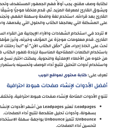
لكتابة وصف مقنع، يجب أولاً فهم الجمهور المستهدف وتحديد اح
ويشوق القارئ لمعرفة المزيد. ثم، قدم ملخصًا موجزًا وشيقًا 
القارئ بعد قراءته. استخدم لغة واضحة وسهلة الفهم، وتجنب 
على المشكلة التي يعالجها الكتاب والحلول التي يقدمها، وا
لا تتردد في استخدام الشهادات والآراء الإيجابية من القراء
القارئ. قدم معلومات موجزة عن المؤلف وخبرته، وأبرز مؤهلا
تحث على اتخاذ إجراء، مثل “حمّل الكتاب الآن” أو “ابدأ رحلت
باستخدام الكلمات المفتاحية المناسبة لزيادة ظهور الكتاب في 
من خلوه من الأخطاء الإملائية والنحوية. يمكنك اختبار نسخ 
واستخدام أدوات التحليل لتتبع أداء الوصف وتحسينه باستمرار.
تعرف على:
كتابة محتوى لمواقع الويب
أفضل الأدوات لإنشاء صفحات هبوط احترافية
تتنوع الأدوات المتاحة لإنشاء صفحات هبوط احترافية، وتختل
Leadpages: تعتبر Leadpages من
بسهولة، وأدوات تحليل متقدمة لتتبع أداء الصفحات.
لتحسين أداء الصفحات.