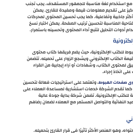
 مع استخدام لغة مناسبة للجمهور المستهدف. يجب تجنب
تركيز على تقديم معلومات قيمة ومفيدة للقارئ. يمكن
كثر جاذبية وتفاعلية. كما يجب تحسين المحتوى لمحركات
تاحية المناسبة لتحسين ترتيب الصفحة. يمكن اختبار نسخ
 أدوات التحليل لتتبع أداء المحتوى وتحسينه باستمرار.
كترونية
وط للكتب الإلكترونية، حيث يضم فريقها كتاب محتوى
 الكتاب الإلكتروني ويشجع الزوار على تحميله. تتضمن
لمحتوى الكتاب، وشهادات أو آراء إيجابية من القراء
لى اتخاذ إجراء.
، وتعتمد على استراتيجيات فعالة لتحسين
وى صفحات الهبوط
 كما تقدم الشركة خدمات استشارية لمساعدة العملاء على
للكتب الإلكترونية. تضمن شركة بداية جودة عالية
عيد النهائية والتواصل المستمر مع العملاء لضمان رضاهم
ني
ه، وهو العنصر الأكثر تأثيرًا في قرار القارئ بتحميله.