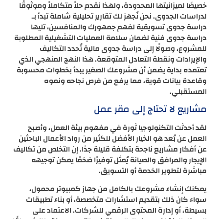
خصيصًا لميزانيتها المحدودة، ولهذا نقدم حلاً متكاملاً وموثوقًا
لدراسات الجدوى. نحن نُجهز لك تقارير تحليلية شاملة تبدأ بـ
دراسة جدوى تسويقية لفهم جمهورك والمنافسين، تليها
دراسة جدوى فنية لضمان سلامة العمليات التشغيلية المطلوبة
للمشروع، وصولًا إلى دراسة جدوى مالية تُحدد التكاليف
والإيرادات ونقطة التعادل المتوقعة. هذا النهج المنهجي الذي
تعتمده بداية يضمن أن مشروعك الصغير يبدأ بخطوات محسوبة
وقاعدة بيانات قوية، مما يرفع من فرص نجاحه ونموه
المستقبلي.
مشاريع لا تحتاج إلى مقر عمل
لقد أحدثت التكنولوجيا ثورة في مفهوم بيئة العمل، وأصبح
العمل عن بُعد هو الخيار الأفضل للكثير من رواد الأعمال الباحثين
عن أفكار مشاريع ناجحة بتكلفة قليلة جدًا. إن التخلص من تكاليف
الإيجار والمرافق والصيانة يُمثل توفيرًا ضخمًا يمكن توجيهه
مباشرة لتطوير الخدمة أو التسويق.
يمكنك إنشاء مشروعك بالكامل من جهاز كمبيوتر محمول،
سواء كان ذلك بتقديم استشارات متخصصة، أو بناء تطبيقات
بسيطة، أو إدارة المحتوى الرقمي للشركات. الاعتماد على