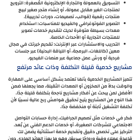
التسويق بالعمولة والتجارة الإلكترونية المُصغرة: الترويج
لمنتجات الغير مقابل عمولة، أو إنشاء متجر صغير لبيع
منتجات رقمية (قوالب، تصميمات، دورات تدريبية).
التصوير الفوتوغرافي والفيديو للمناسبات: استخدام
معدات بسيطة متوفرة لديك لتقديم خدمات تصوير
للمنتجات التجارية أو الأحداث الخاصة.
التدريب والاستشارات عبر الإنترنت: تقديم خبرتك في مجال
معين (كاللغات، البرمجة، أو اللياقة البدنية) عبر جلسات
فردية أو ورش عمل جماعية عبر منصات الفيديو.
مشاريع خدمية قليلة التكلفة وذات عائد مرتفع
تتميز المشاريع الخدمية بأنها تعتمد بشكل أساسي على المهارة
والوقت بدلاً من المخزون أو المعدات الثقيلة، مما يجعلها ضمن
الأفضل لمن يبحث عن أفكار مشاريع ناجحة بتكلفة قليلة جدًا.
هذا النوع من المشاريع يتيح تحقيق هوامش ربح عالية نسبيًا لأن
تكلفة التشغيل ثابتة أو منخفضة جدًا.
فكر في خدمات مثل تصميم الجرافيك، إدارة حسابات التواصل
الاجتماعي للشركات الصغيرة، أو خدمات الدعم الفني عن بُعد.
التركيز على تخصص دقيق وتقديم خدمة استثنائية يضمن لك
قاعدة عملاء وفية ورواجًا سريعًا، وهو ما يعزز العائد المادي دون