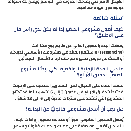
الهيكل الافتراضي يمنحك المرونة في التوسع ويفتح لك أسواقًا
دولية دون قيود جغرافية.
أسئلة شائعة
كيف أُمول مشروعي الصغير إذا لم يكن لدي رأس مال
على الإطلاق؟
يمكنك البدء بالتمويل الذاتي عن طريق بيع مهاراتك
(Freelancing) واستثمار العائد في مشروعك الأساسي تدريجيًا،
أو البحث عن قروض صغيرة موجهة لرواد الأعمال المبتدئين.
ما هي المدة الزمنية الواقعية لكي يبدأ المشروع
الصغير بتحقيق الأرباح؟
تعتمد المدة على المجال، لكن المشاريع الخدمية على الإنترنت
قد تبدأ بتحقيق الأرباح في غضون 3 إلى 6 أشهر، بينما قد تحتاج
المشاريع التي تعتمد على منتجات مادية إلى 6 إلى 12 شهرًا.
هل يجب أن أُسجل مشروعي قانونيًا من البداية؟
يُفضل التسجيل القانوني فورًا أو عند بدء تحقيق إيرادات ثابتة.
التسجيل يُضفي مصداقية على عملك ويحميك قانونيًا ويسهل