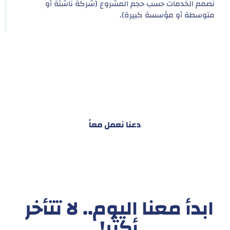
نصمم الخدمات حسب حجم المشروع (شركة ناشئة أو
متوسطة أو مؤسسة كبيرة).
هدفنا ليس تقديم خدمة واحدة!
بل توفير نظام تكاملي للمشاريع والأفراد لتسهيل
البناء – التسويق – التجارة – التعاقدات وغيرها
دعنا نعمل معاً
ابدأ معنا اليوم.. لا تتأخر
أكثر!