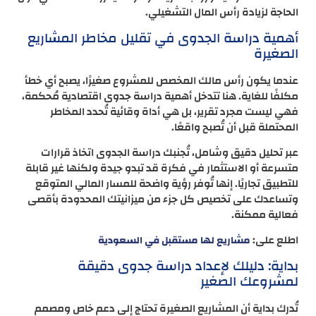
الحاجة لزيادة رأس المال التشغيلي.
أهمية دراسة الجدوى في تقليل مخاطر المشاريع
الصغيرة
عندما يكون رأس مالك المخصص للمشروع صغيرًا، يصبح أي خطأ
مكلفًا للغاية. هنا تتدخل أهمية دراسة جدوى اقتصادية مُحكمة،
فهي ليست مجرد تقرير، بل هي أداة وقائية تُحدد المخاطر
المحتملة قبل أن تُصبح واقعًا.
عبر تحليل دقيق وشامل، تُجنبك دراسة الجدوى اتخاذ قرارات
متسرعة أو الاستثمار في فكرة قد تبدو جيدة ولكنها غير قابلة
للتطبيق تجاريًا. إنها تُوفر رؤية واضحة للمسار المالي المتوقع
وتساعدك على تخصيص كل جزء من ميزانيتك المحدودة بأقصى
فعالية ممكنة.
اطلع على:
مشاريع لها مستقبل في السعودية
بداية: دليلك لإعداد دراسة جدوى دقيقة
لمشروعك الصغير
تُدرك بداية أن المشاريع الصغيرة تحتاج إلى دعم خاص ومصمم