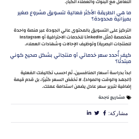
التعامل مع البنوك والعملاء الكبار.
ما هي الطريقة الأكثر فعالية لتسويق مشروع صغير
بميزانية محدودة؟
التركيز على التسويق بالمحتوى عالي الجودة عبر منصة واحدة
متخصصة (مثل LinkedIn للخدمات الاحترافية أو Instagram
للمنتجات البصرية) وتوظيف الإحالات وشهادات العملاء.
كيف أُحدد سعر خدماتي أو منتجاتي بشكل صحيح كوني
مبتدئًا؟
ابدأ بدراسة أسعار المنافسين، ثم احسب تكاليفك الفعلية
(الجهد والوقت والمواد). لا تخفض السعر كثيرًا، بل قدم قيمة
إضافية لتبرير سعر عادل يضمن استدامة عملك.
مشاريع ناجحة
مشاركة: