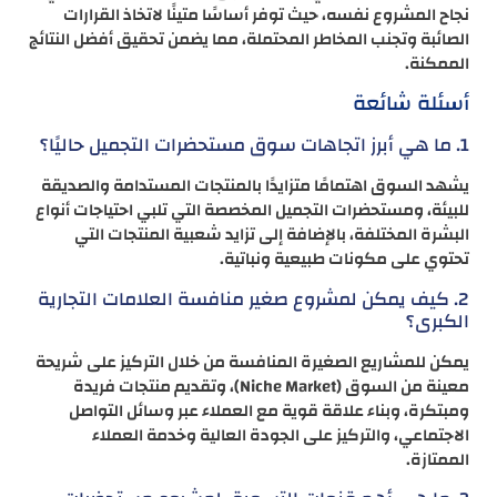
نجاح المشروع نفسه، حيث توفر أساسًا متينًا لاتخاذ القرارات
الصائبة وتجنب المخاطر المحتملة، مما يضمن تحقيق أفضل النتائج
الممكنة.
أسئلة شائعة
1. ما هي أبرز اتجاهات سوق مستحضرات التجميل حاليًا؟
يشهد السوق اهتمامًا متزايدًا بالمنتجات المستدامة والصديقة
للبيئة، ومستحضرات التجميل المخصصة التي تلبي احتياجات أنواع
البشرة المختلفة، بالإضافة إلى تزايد شعبية المنتجات التي
تحتوي على مكونات طبيعية ونباتية.
2. كيف يمكن لمشروع صغير منافسة العلامات التجارية
الكبرى؟
يمكن للمشاريع الصغيرة المنافسة من خلال التركيز على شريحة
معينة من السوق (Niche Market)، وتقديم منتجات فريدة
ومبتكرة، وبناء علاقة قوية مع العملاء عبر وسائل التواصل
الاجتماعي، والتركيز على الجودة العالية وخدمة العملاء
الممتازة.