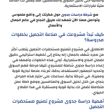
والمالية حتى تحليل السوق والمنافسين، مما يضمن لك أساسًا
متينًا لقراراتك الاستثمارية.
مع
حول فكرتك إلى واقع ملموس
شركة دراسات جدوى
وتواصل معنا الآن لنمهد لك طريق النجاح في عالم الجمال
والأعمال
كيف تبدأ مشروعك في صناعة التجميل بخطوات
مدروسة؟
الانطلاق في مشروع لتصنيع مستحضرات التجميل يتطلب أكثر
من مجرد شغف بالجمال؛ إنه يحتاج إلى تخطيط استراتيجي دقيق
لضمان النجاح والاستمرارية. أولى هذه الخطوات وأهمها هي
إعداد دراسة جدوى شاملة للمشروع، تليها مرحلة فهم السوق
وتحديد الجمهور المستهدف بدقة، ثم بناء علامة تجارية قوية
ومميزة. في شركة بداية، نساعدك على اجتياز هذه المراحل
بنجاح، من خلال تحليل السوق والمنافسين ووضع خطة عمل
متكاملة تضمن لك بداية قوية ومستقرة في هذا القطاع
الحيوي.
أهمية دراسة جدوى مشروع تصنيع مستحضرات
التجميل