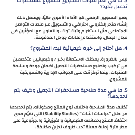
3. ما هي أهم قنوات التسويق لمشروع مستحضرات
تجميل جديد؟
يعتبر التسويق الرقمي هو الأداة الأقوى حاليًا، ويشمل ذلك
إنشاء متجر إلكتروني احترافي، والتسويق عبر منصات التواصل
الاجتماعي مثل انستغرام وتيك توك، والتعاون مع المؤثرين في
مجال الجمال، واستخدام إعلانات جوجل المدفوعة.
4. هل أحتاج إلى خبرة كيميائية لبدء المشروع؟
ليس بالضرورة. يمكنك الاستعانة بخبراء وكيميائيين متخصصين
في تركيب وتصنيع مستحضرات التجميل لضمان جودة وسلامة
المنتجات، بينما تركز أنت على الجوانب الإدارية والتسويقية
للمشروع.
5. ما هي مدة صلاحية مستحضرات التجميل وكيف يتم
تحديدها؟
تختلف مدة الصلاحية باختلاف نوع المنتج ومكوناته. يتم تحديدها
من خلال “دراسات الثبات” (Stability Studies) التي تقيّم مدى
احتفاظ المنتج بخصائصه الكيميائية والفيزيائية والجرثومية على
مدار فترة زمنية معينة تحت ظروف تخزين مختلفة.