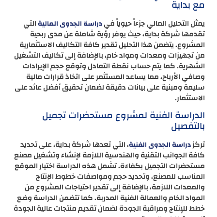
مع بداية
يمثل التحليل المالي جزءاً حيوياً في
التي
دراسة الجدوى المالية
تقدمها شركة بداية، حيث يوفر رؤية شاملة عن مدى ربحية
المشروع. يتضمن هذا التحليل تقدير كافة التكاليف الاستثمارية
من تجهيزات ومعدات ومواد خام، بالإضافة إلى تكاليف التشغيل
الشهرية. كما يتم حساب نقطة التعادل وتوقع حجم الإيرادات
وصافي الأرباح، مما يساعد المستثمر على اتخاذ قرارات مالية
سليمة ومبنية على بيانات دقيقة لضمان تحقيق أفضل عائد على
الاستثمار.
الدراسة الفنية لمشروع مستحضرات تجميل
بالتفصيل
تركز
، التي تعدها شركة بداية، على تحديد
دراسة الجدوى الفنية
كافة الجوانب التقنية والهندسية اللازمة لإنشاء وتشغيل مصنع
مستحضرات التجميل بكفاءة. تشمل هذه الدراسة اختيار الموقع
المناسب للمصنع، وتحديد حجم ومواصفات خطوط الإنتاج
والمعدات اللازمة، بالإضافة إلى تقدير احتياجات المشروع من
المواد الخام والعمالة الفنية المدربة. كما تتضمن الدراسة وضع
خطط للإنتاج ومراقبة الجودة لضمان تقديم منتجات عالية الجودة