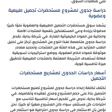
تلبي متطلبات السوق.
دراسة جدوى لمشروع مستحضرات تجميل طبيعية
وعضوية
يشهد سوق مستحضرات التجميل الطبيعية والعضوية نموًا كبيرًا
مدفوعًا بزيادة وعي المستهلكين بأهمية المنتجات الآمنة
والخالية من المواد الكيميائية الضارة. في شركة بداية، نقدم
دراسة جدوى متخصصة لهذا النوع من المشاريع، تركز على تحليل
الطلب المتزايد على هذه الفئة من المنتجات، وتحديد مصادر
موثوقة للمواد الخام العضوية، ووضع استراتيجيات تسويقية
فعالة تستهدف الشريحة المهتمة بالمنتجات الطبيعية لتحقيق
ميزة تنافسية قوية.
أسعار دراسات الجدوى لمشاريع مستحضرات
التجميل
تختلف تكلفة إعداد دراسة جدوى لمشروع تصنيع مستحضرات
التجميل بناءً على حجم المشروع ومدى تعقيده وتفاصيله. في
شركة بداية، نحرص على تقديم أسعار تنافسية تتناسب مع
احتياجات كل مستثمر، سواء كان المشروع صغيرًا أو كبيرًا. نحن
نؤمن بأن الاستثمار في دراسة جدوى احترافية هو استثمار في