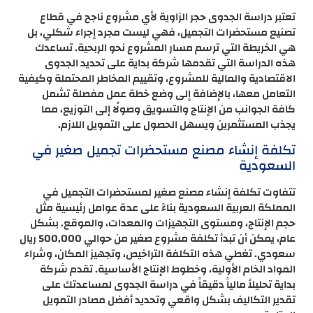
تعتبر دراسة الجدوى حجر الزاوية لأي مشروع ناجح في قطاع
تصنيع مستحضرات التجميل، فهي ليست مجرد إجراء شكلي، بل
هي الخريطة التي ترسم مسار المشروع نحو الربحية. تساعدك
هذه الدراسة التي تقدمها شركة بداية على تحديد الجدوى
الاقتصادية والمالية للمشروع، وتقييم المخاطر المحتملة وكيفية
التعامل معها، بالإضافة إلى وضع خطة عمل مفصلة تشمل
كافة الجوانب من الإنتاج والتسويق وصولًا إلى التوزيع، مما
يجذب المستثمرين ويسهل الحصول على التمويل اللازم.
تكلفة إنشاء مصنع مستحضرات تجميل صغير في
السعودية
تتفاوت تكلفة إنشاء مصنع صغير لمستحضرات التجميل في
المملكة العربية السعودية بناءً على عدة عوامل رئيسية مثل
حجم الإنتاج، ومستوى التجهيزات والمعدات، والموقع. بشكل
عام، يمكن أن تبدأ تكلفة مشروع صغير من حوالي 500,000 ريال
سعودي. تغطي هذه التكلفة التراخيص، وتجهيز المكان، وشراء
المواد الخام الأولية، وخطوط الإنتاج الأساسية. تقدم شركة
بداية تحليلاً مالياً دقيقاً في دراسة الجدوى لمساعدتك على
تقدير التكاليف بشكل واقعي وتحديد أفضل مصادر التمويل