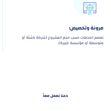
مرونة وتخصيص:
نصمم الخدمات حسب حجم المشروع (شركة ناشئة أو
متوسطة أو مؤسسة كبيرة).
هدفنا ليس تقديم خدمة واحدة!
بل توفير نظام تكاملي للمشاريع والأفراد لتسهيل
البناء – التسويق – التجارة – التعاقدات وغيرها
دعنا نعمل معاً