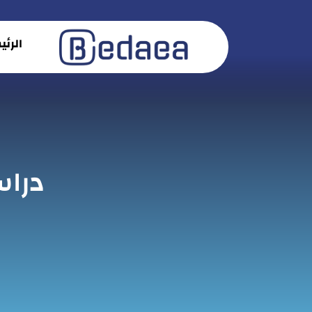
الرئ
دراس