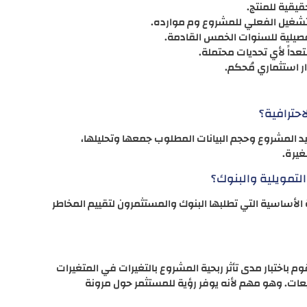
قيقية للمنتج.
تشغيل الفعلي للمشروع وم موارده.
فصيلية للسنوات الخمس القادمة.
عداً لأي تحديات محتملة.
ار استثماري مُحكم.
احترافية؟
وتعتمد على مدى تعقيد المشروع وحجم البيانات المطلوب جمعها وتحليلها،
غيرة.
لتمويلية والبنوك؟
الأساسية التي تطلبها البنوك والمستثمرون لتقييم المخاطر
 باختبار مدى تأثر ربحية المشروع بالتغيرات في المتغيرات
بيعات. وهو مهم لأنه يوفر رؤية للمستثمر حول مرونة