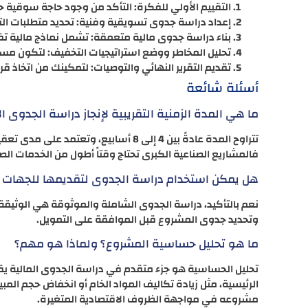
التقييم الأولي للفكرة: التأكد من وجود حاجة سوقية ح
إعداد دراسة جدوى تسويقية وفنية: تحديد متطلبات ال
بناء دراسة جدوى مالية متعمقة: تشمل نماذج مالية ت
تحليل المخاطر ووضع استراتيجيات التخفيف: لتكون مست
تقديم التقرير النهائي والتوصيات: لتمكينك من اتخاذ قر
أسئلة شائعة
ما هي المدة الزمنية التقريبية لإنجاز دراسة الجدوى ال
تتراوح المدة عادةً بين 4 إلى 8 أسابيع، 
فالمشاريع الصناعية الكبرى تحتاج وقتاً أطول من الخدمات الص
هل يمكن استخدام دراسة الجدوى لتقديمها للجهات ا
نعم بالتأكيد، دراسة الجدوى الشاملة والموثوقة هي الوثيقة 
وتحديد جدوى المشروع قبل الموافقة على التمويل.
ما هو تحليل حساسية المشروع؟ ولماذا هو مهم؟
تحليل الحساسية هو جزء متقدم في دراسة الجدوى المالية يقوم
الرئيسية، مثل زيادة تكاليف المواد الخام أو انخفاض حجم الم
مشروعه في مواجهة الظروف الاقتصادية المتغيرة.