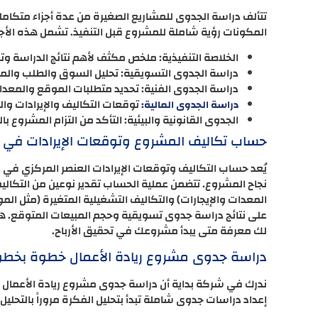
تتألف دراسة الجدوى للمشاريع الصغيرة من عدة أجزاء متكامل
المكونات رؤية شاملة للمشروع قبل التنفيذ. تشمل هذه الأجزا
الخلاصة التنفيذية: ملخص مكثف لأهم نتائج الدراسة وتوص
دراسة الجدوى التسويقية: تحليل السوق والطلب والم
دراسة الجدوى الفنية: تحديد متطلبات الموقع والمعدا
توقعات التكاليف والإيرادات والم
دراسة الجدوى المالية:
الجدوى القانونية والبيئية: التأكد من التزام المشروع بال
حساب تكاليف المشروع وتوقعات الإيرادات في 
يُعد حساب التكاليف وتوقعات الإيرادات العنصر المركزي في 
نجاح المشروع. تتضمن عملية الحساب تقدير نوعين من التكاليف
المعدات والإيجارات) والتكاليف التشغيلية المتغيرة (مثل المواد 
على نتائج دراسة جدوى تسويقية وحجم المبيعات المتوقع. هذا 
لك معرفة متى يبدأ مشروعك في تحقيق الأرباح.
دراسة جدوى مشروع ريادة الأعمال خطوة بخطوة
ندرك في شركة بداية أن دراسة جدوى مشروع ريادة الأعمال 
إعداد دراسات جدوى شاملة تبدأ بتحليل الفكرة مروراً بالتحليل