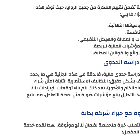
ة تضمن تقييم الفكرة من جميع الزوايا، حيث توفر هذه
ء ما يلي:
ياتها النهائية.
نافسة.
ت والعمالة والهيكل التنظيمي.
ؤشرات المالية للربحية.
لوائح والقوانين المحلية.
دراسة الجدوى
دراسة جدوى مالية، فالدقة في هذه الجزئية هي ما يحدد
 بشكل دقيق: التكاليف الاستثمارية الثابتة (مثل شراء
الخام والأجور). بعد ذلك يتم بناء توقعات الإيرادات بناءً
التحليل ينتج مؤشرات حيوية مثل نقطة التعادل، مما يتيح
 مع خبراء شركة بداية
تتطلب خبرة متخصصة لضمان نتائج موثوقة. لهذا نقدم خدمة
 المفصل: