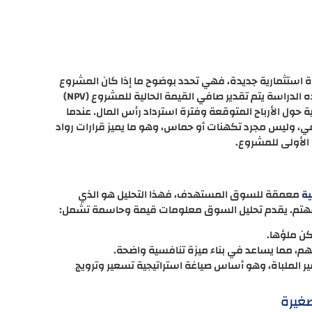
ة استثمارية جديدة، فهي تحدد بوضوح ما إذا كان المشروع
المقترح يستحق ضخ رأس المال والجهد فيه أم لا. من خلال هذه الدراسة يتم تقدير صافي القيمة الحالية للمشروع (NPV)
ثمر أرقامًا واقعية حول الأرباح المتوقعة وفترة استرداد رأس المال. عندما
مي، وليس مجرد تكهنات أو حماس، وهو ما يميز قرارات رواد
 الأولى للمشروع.
معمقة للسوق المستهدف، فهذا التحليل هو الذي
ة
مهتم. يقدم تحليل السوق معلومات قيمة وحاسمة تشمل:
كن ملؤها.
م، مما يساعد في بناء ميزة تنافسية واضحة.
 الملباة، وهو أساس صياغة استراتيجية تسعير وترويج
صغيرة