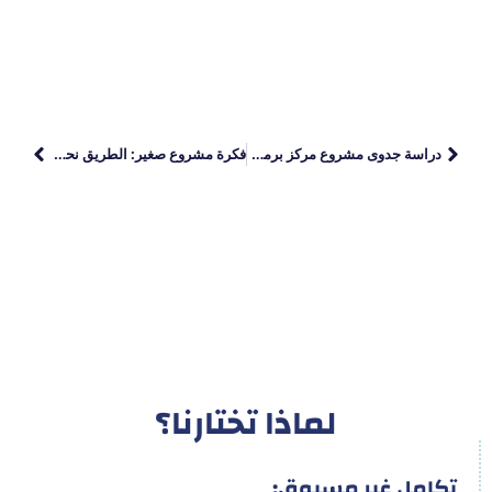
دراسة جدوى مشروع مركز برمجة: خطتك الموثوقة لتحقيق الأرباح
فكرة مشروع صغير: الطريق نحو الاستثمار الآمن
لماذا تختارنا؟
تكامل غير مسبوق: