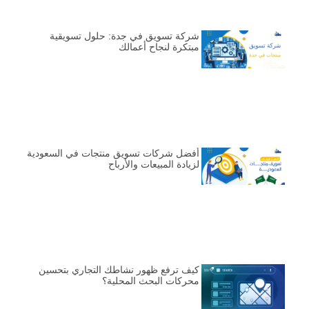
شركة تسويق في جدة: حلول تسويقية
مبتكرة لنجاح أعمالك
أفضل شركات تسويق منتجات في السعودية
لزيادة المبيعات والأرباح
كيف ترفع ظهور نشاطك التجاري بتحسين
محركات البحث المحلية؟