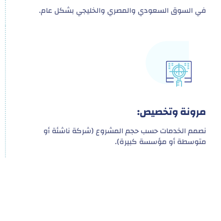
في السوق السعودي والمصري والخليجي بشكل عام.
مرونة وتخصيص:
نصمم الخدمات حسب حجم المشروع (شركة ناشئة أو
متوسطة أو مؤسسة كبيرة).
هدفنا ليس تقديم خدمة واحدة!
بل توفير نظام تكاملي للمشاريع والأفراد لتسهيل
البناء – التسويق – التجارة – التعاقدات وغيرها