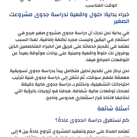
الوقت المناسب.
خبراء بداية: حلول واقعية لدراسة جدوى مشروعك
الصغير
في بداية نحن ندرك أن دراسة جدوى مشروع صغير مربح هي
استثمار في اليقين وليست مجرد تكلفة إضافية. لهذا السبب
نعتمد في تقديم خدماتنا على فريق من الخبراء المتخصصين الذين
يوفرون لك حلولاً واقعية ومبنية على بيانات موثوقة بعيداً عن
التوقعات المبالغ فيها.
نحن نركز على تقديم تحليل متكامل يبدأ بدراسة جدوى تسويقية
معمقة لفهم سوقك، ثم ننتقل إلى دراسة جدوى فنية لترتيب
احتياجاتك التشغيلية، ونختتم بـ دراسة جدوى مالية دقيقة
تمنحك توقعات مالية شفافة. هدفنا هو تزويدك بالرؤية التي
تحتاجها لاتخاذ قرار استثماري مدروس وناجح.
أسئلة شائعة
كم تستغرق دراسة الجدوى عادةً؟
تعتمد المدة على حجم وتعقيد المشروع. تتراوح عادةً بين 4 إلى