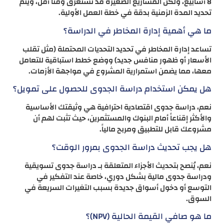
8 أسابيع، ولكن المشاريع الصغيرة قد تستغرق وقتاً أقل، ويتم
تحديد المدة الزمنية بدقة في خطة العمل الأولية.
ما هي أهمية إدارة المخاطر في الدراسة؟
تساعد إدارة المخاطر في تحديد التحديات المحتملة (مثل تقلب
الأسعار أو ظهور منافس جديد) ووضع خطط استباقية للتعامل
معها، مما يضمن استمرارية المشروع في مواجهة الأزمات.
هل يمكن استخدام دراسة الجدوى للحصول على تمويل؟
نعم، دراسة جدوى اقتصادية احترافية هي وثيقتك الأساسية
والأكثر إقناعاً أمام البنوك والمستثمرين، حيث تثبت لهم أن
مشروعك قابل للتطبيق ومربح مالياً.
هل يجب تحديث دراسة الجدوى بمرور الوقت؟
نعم، يُنصح بتحديث الأجزاء المتعلقة بـ دراسة جدوى تسويقية
ودراسة جدوى مالية بشكل دوري، خاصة عند التفكير في
التوسع أو دخول أسواق جديدة بسبب التغيرات السريعة في
السوق.
ما هو صافي القيمة الحالية (NPV)؟