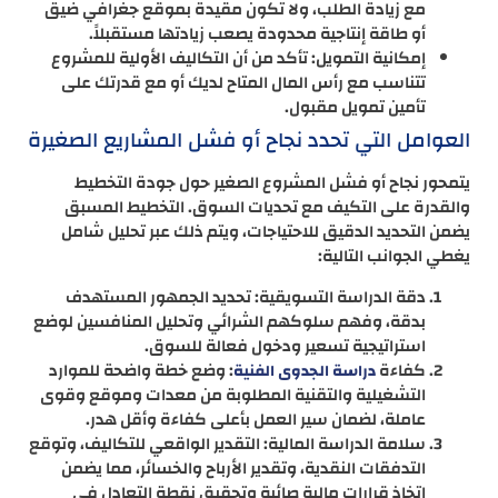
مع زيادة الطلب، ولا تكون مقيدة بموقع جغرافي ضيق
أو طاقة إنتاجية محدودة يصعب زيادتها مستقبلاً.
إمكانية التمويل: تأكد من أن التكاليف الأولية للمشروع
تتناسب مع رأس المال المتاح لديك أو مع قدرتك على
تأمين تمويل مقبول.
العوامل التي تحدد نجاح أو فشل المشاريع الصغيرة
يتمحور نجاح أو فشل المشروع الصغير حول جودة التخطيط
والقدرة على التكيف مع تحديات السوق. التخطيط المسبق
يضمن التحديد الدقيق للاحتياجات، ويتم ذلك عبر تحليل شامل
يغطي الجوانب التالية:
دقة الدراسة التسويقية: تحديد الجمهور المستهدف
بدقة، وفهم سلوكهم الشرائي وتحليل المنافسين لوضع
استراتيجية تسعير ودخول فعالة للسوق.
كفاءة
: وضع خطة واضحة للموارد
دراسة الجدوى الفنية
التشغيلية والتقنية المطلوبة من معدات وموقع وقوى
عاملة، لضمان سير العمل بأعلى كفاءة وأقل هدر.
سلامة الدراسة المالية: التقدير الواقعي للتكاليف، وتوقع
التدفقات النقدية، وتقدير الأرباح والخسائر، مما يضمن
اتخاذ قرارات مالية صائبة وتحقيق نقطة التعادل في