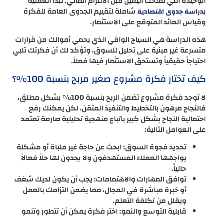
الوحيدة التي تمنحك اليقين قبل الالتزام المالي. تبدأ العملية
ب
شاملة لتقييم الجدوى العامة للفكرة
دراسة جدوى اقتصادية
وقياس العائد المتوقع على الاستثمار.
هذه الدراسة هي السياج الواقي الذي يحمي أموالك من قرارات
متسرعة غير مبنية على تحليل للسوق، وتؤكد لك أن فكرتك تلبي
احتياجاً حقيقياً وتستحق الاستثمار فيها فعلاً.
كيف تختار فكرة مشروع صغير مربح بنسبة 100%؟
لا توجد فكرة مشروع تضمن الربح بنسبة 100% بشكل مطلق،
فالنجاح مرهون بالتخطيط والتنفيذ المتقن. لكن يمكنك رفع
احتمالية النجاح بشكل كبير باتباع منهجية تحليلية صارمة تعتمد
على العوامل التالية:
تحديد فجوة السوق: ابحث عن حاجة غير ملباة أو مشكلة
يواجهها العملاء المستهدفون ولا يجدون لها حلاً فعالاً
حالياً.
توافق المهارات والاهتمامات: يجب أن يكون لديك شغف
أو خبرة مباشرة في المجال، مما يضمن التزامك بالعمل
ويقلل من تكلفة التعلم.
قابلية التوسع والنمو: اختر فكرة يمكن أن تتطور وتنمو