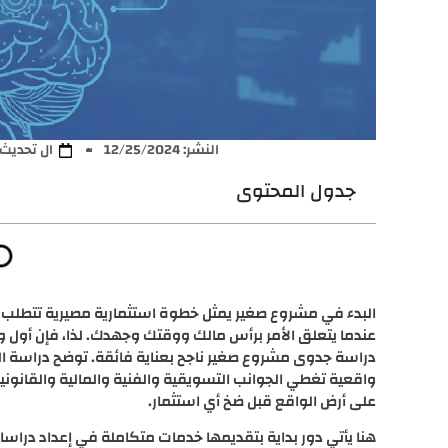
النشر:
12/25/2024
ال تحديث: /27/2025
جدول المحتوى
البدء في مشروع صغير يمثل خطوة استثمارية مصيرية تتطلب تحل
عندما يتعلق الأمر برأس مالك ووقتك وجهدك. لذا، فإن أول 
دراسة جدوى مشروع صغير ناجح بعناية فائقة. توضح دراسة ا
واقعية تغطي الجوانب التسويقية والفنية والمالية والقانونية
على أرض الواقع قبل ضخ أي استثمار.
هنا يأتي دور بداية بتقديمها خدمات متكاملة في إعداد دراسا