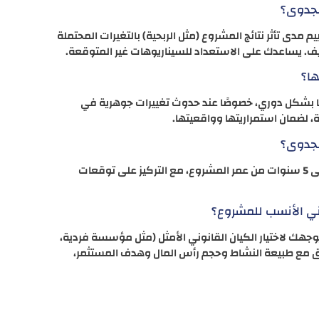
لجدوى؟
دى تأثر نتائج المشروع (مثل الربحية) بالتغيرات المحتملة
اليف. يساعدك على الاستعداد للسيناريوهات غير المتوقعة.
ها؟
ا بشكل دوري، خصوصًا عند حدوث تغييرات جوهرية في
، لضمان استمراريتها وواقعيتها.
لجدوى؟
عادةً ما تغطي دراسة الجدوى الاقتصادية فترة تتراوح بين 3 إلى 5 سنوات من عمر المشروع، مع التركيز على توقعات
ني الأنسب للمشروع؟
يوجهك لاختيار الكيان القانوني الأمثل (مثل مؤسسة فردية،
 مع طبيعة النشاط وحجم رأس المال وهدف المستثمر،