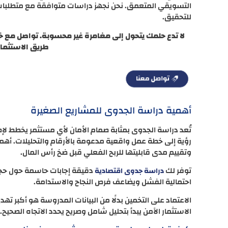
التسويقي المتعمق. نحن نجهز دراسات متوافقة مع متطلبات ا
للتحقيق.
لا تدع حلمك يتحول إلى مغامرة غير محسوبة. تواصل مع خب
طريق الاستثمار 
أهمية دراسة الجدوى للمشاريع الصغيرة
تُعد دراسة الجدوى بمثابة صمام الأمان لأي مستثمر يخطط
رؤية إلى خطة عمل واقعية مدعومة بالأرقام والتحليلات. أهمي
وتقييم مدى قابليتها للربح الفعلي قبل ضخ رأس المال.
توفر لك
دقيقة إجابات حاسمة حول حجم 
دراسة جدوى اقتصادية
احتمالية الفشل ويضاعف فرص النجاح والاستدامة.
الاعتماد على التخمين بدلًا من البيانات المدروسة هو أكبر تهد
الاستثمار الآمن يبدأ بتحليل شامل وصريح يحدد الاتجاه الصحيح.