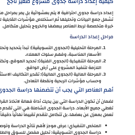
كيفية إعداد دراسة جدوى مشروع صغير ناجح
إعداد دراسة جدوى احترافية لا يتم بعشوائية بل يمر بمراحل 
تشمل جمع البيانات وتحليلها ثم استخلاص مؤشرات القابلية للتن
خبرة متخصصة لربط العناصر ببعضها والخروج بتحليل متكامل.
مراحل إعداد الدراسة
المرحلة التحليلية (الجدوى التسويقية): تبدأ بتحديد 
الأسعار المناسبة، وفهم سلوك العملاء.
المرحلة التنفيذية (الجدوى الفنية): تحديد الموقع، وتك
اللازمة لتنفيذ المشروع على أرض الواقع.
المرحلة المالية (الجدوى المالية): تقدير التكاليف الاست
وحساب مؤشرات الربحية ونقطة التعادل.
أهم العناصر التي يجب أن تتضمنها دراسة الجدوى
لضمان أن تكون الدراسة التي بين يديك أداة فعالة لاتخاذ الق
تغطي جميع الأبعاد. دراسة الجدوى الشاملة هي التي تقدم ص
تعمل بمعزل عن بعضها، بل تتكامل لتقدم تقييماً نهائياً دقيقاً.
الملخص التنفيذي: عرض موجز لأهم نتائج الدراسة وتوصيا
دراسة الجدوى التسويقية: تحليل مفصل للسوق والطلب 