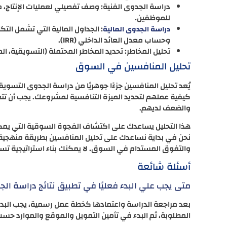
دراسة الجدوى الفنية: وصف تفصيلي لعمليات الإنتاج، 
للموظفين.
: الجداول المالية التي تشمل التك
دراسة الجدوى المالية
وحساب معدل العائد الداخلي (IRR).
تحليل المخاطر: تحديد المخاطر المحتملة (التسويقية، ال
تحليل المنافسين في السوق
يُعد تحليل المنافسين جزءًا جوهريًا من دراسة الجدوى الت
كيفية عملهم لتحديد الميزة التنافسية لمشروعك. يجب أن تت
والضعف لديهم.
هذا التحليل يساعدك على اكتشاف الفجوة السوقية التي يمكن
نحن في بداية نساعدك على تحليل المنافسين بطريقة منهجية 
والتفوق المستدام في السوق. لا يمكنك بناء استراتيجية تس
أسئلة شائعة
متى يجب علي البدء فعليًا في تطبيق نتائج دراسة ال
بعد مراجعة الدراسة واعتمادها كخطة عمل رسمية، يجب البدء ف
المطلوبة، ثم البدء في تأمين التمويل والموقع والموارد حسب