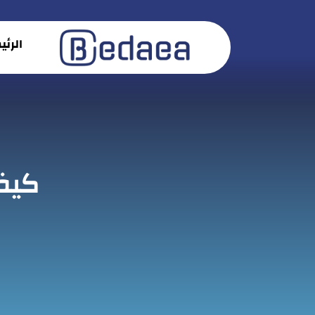
الرئ
كيف