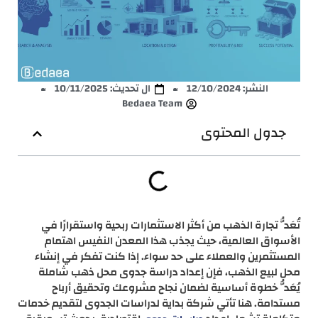
النشر:
12/10/2024
ال تحديث: 10/11/2025
Bedaea Team
جدول المحتوى
تُعَدُّ تجارة الذهب من أكثر الاستثمارات ربحية واستقرارًا في
الأسواق العالمية، حيث يجذب هذا المعدن النفيس اهتمام
المستثمرين والعملاء على حد سواء. إذا كنت تفكر في إنشاء
محل لبيع الذهب، فإن إعداد دراسة جدوى محل ذهب شاملة
يُعَدُّ خطوة أساسية لضمان نجاح مشروعك وتحقيق أرباح
مستدامة. هنا تأتي شركة بداية لدراسات الجدوى لتقديم خدمات