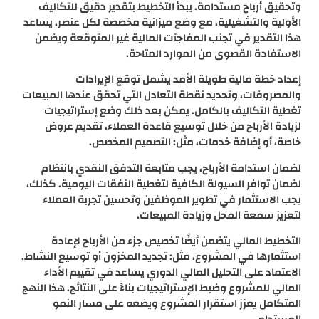
وتحقيق أرباح مستدامة. يبدأ التخطيط بتقدير دقيق للتكاليف
الأولية والتشغيلية، مع وضع ميزانية مخصصة لكل عنصر. يساعد
هذا التقدير في تجنب المفاجآت المالية غير المتوقعة ويضمن
الاستفادة القصوى من الموارد المتاحة.
إعداد خطة مالية طويلة الأمد يشمل توقع الإيرادات
والمصروفات، وتحديد نقطة التعادل التي تحقق عندها المبيعات
تغطية التكاليف بالكامل. يمكن بعد ذلك وضع إستراتيجيات
لزيادة الأرباح من خلال توسيع قاعدة العملاء، تقديم عروض
خاصة، أو إضافة خدمات، مثل: التصميم المخصص.
لضمان استدامة الأرباح، يجب متابعة التدفق النقدي بانتظام
لضمان توافر السيولة الكافية لتغطية النفقات اليومية. كذلك،
يجب الاستثمار في تطوير الموظفين وتحسين تجربة العملاء
لتعزيز سمعة المحل وزيادة المبيعات.
التخطيط المالي يتضمن أيضًا تخصيص جزء من الأرباح لإعادة
استثمارها في المشروع، مثل: تجديد المخزون أو توسيع النشاط.
الاعتماد على التحليل المالي الدوري يساعد في تقييم الأداء
المالي للمشروع وضبط الإستراتيجيات بناءً على النتائج. هذا النهج
المتكامل يعزز استقرار المشروع ويضعه على مسار النمو