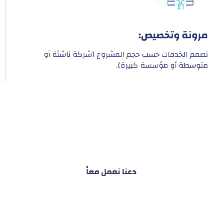
مرونة وتخصيص:
نصمم الخدمات حسب حجم المشروع (شركة ناشئة أو
متوسطة أو مؤسسة كبيرة).
هدفنا ليس تقديم خدمة واحدة!
بل توفير نظام تكاملي للمشاريع والأفراد لتسهيل
البناء – التسويق – التجارة – التعاقدات وغيرها
دعنا نعمل معاً