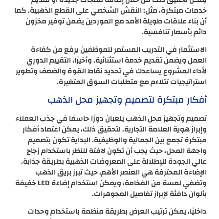
خدمات مبتكرة، مثل: النقش الشخصي على القطع الذهبية. كما
أن بناء علاقات طويلة الأمد مع الموردين يضمن توفير مخزون
دائم بأسعار تنافسية.
الاستثمار في التدريب المستمر للموظفين يرفع من كفاءة
العمل ويضمن تقديم خدمة استثنائية. وأخيرًا، التقييم الدوري
لأداء المشروع يساعدك في تحديد نقاط القوة والضعف وتطوير
استراتيجيات تتلاءم مع متطلبات السوق المتغيرة.
أفكار مبتكرة لتصميم وتجهيز محل الذهب
تصميم وتجهيز محل الذهب يلعبان دورًا حاسمًا في جذب العملاء
وإبراز هوية العلامة التجارية. لتحقيق ذلك، يمكن اعتماد أفكار
مبتكرة تجمع بين الجمالية والوظيفية. البداية تكون بتصميم
واجهة المحل، حيث يجب أن تكون لافتة للنظر باستخدام زجاج
عالي الجودة للإطلالة على المعروضات الذهبية بطريقة جذابة.
الإضاءة المحترفة هي العنصر الأهم، حيث تبرز بريق الذهب
وتضفي لمسة من الفخامة، ويمكن استخدام إضاءة LED خفيفة
بألوان دافئة لإبراز تفاصيل المجوهرات.
داخليًا، يمكن ترتيب العرض بطريقة منظمة باستخدام وحدات