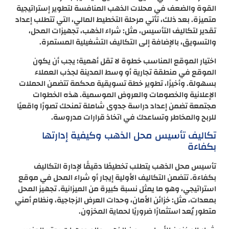
القوة والضعف في محلات الذهب المنافسة لتطوير إستراتيجية
متميزة. بعد ذلك، تأتي مرحلة التخطيط المالي، التي تتطلب إعداد
تقدير لتكاليف التأسيس، مثل: شراء الذهب، تجهيزات المحل،
والتسويق، بالإضافة إلى التكاليف التشغيلية المستمرة.
اختيار الموقع المناسب خطوة لا تقل أهمية؛ يجب أن يكون
الموقع في منطقة تجارية أو وسط المدينة لجذب العملاء
بسهولة. وأخيرًا، تطوير خطة تسويقية محكمة تتضمن الحملات
الإعلانية والخصومات والعروض الموسمية. هذه الخطوات
مجتمعة تضمن إعداد دراسة جدوى شاملة تمنحك تصورًا واقعيًا
للربح والمخاطر وتساعدك في اتخاذ قرارات مدروسة.
تكاليف تأسيس محل الذهب وكيفية إدارتها
بكفاءة
تأسيس محل الذهب يتطلب تخطيطًا دقيقًا لإدارة التكاليف
بكفاءة. تتضمن التكاليف الأولية إيجار أو شراء المحل في موقع
استراتيجي، وهو ما يمثل نسبة كبيرة من الميزانية. تجهيز المحل
بمعدات، مثل: خزائن الأمان، وحدات العرض الزجاجية، ونظام أمني
متطور يُعد استثمارًا ضروريًا لحماية المخزون.