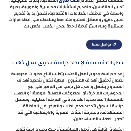
متكاملة تشمل إعداد
اقتصادية، بحوث تسويقية،
دراسات جدوى
تحليل المنافسين، وتقديم استشارات محاسبية وتمويلية. بخبرة
واسعة في مختلف القطاعات الاقتصادية، تضمن بداية تقديم
تحليل دقيق ومفصّل لمشروعك، مما يساعدك على اتخاذ قرارات
مستنيرة وبناء استراتيجية ناجحة لمحل الذهب الخاص بك.
خطوات أساسية لإعداد دراسة جدوى محل ذهب
إعداد دراسة جدوى لمحل الذهب يتطلب اتباع خطوات مدروسة
لضمان تحقيق أهداف المشروع. البداية تكون بتحديد أهداف
المشروع بشكل واضح.. هل ترغب في التركيز على بيع
المجوهرات الفاخرة، أو المصوغات الذهبية اليومية، أو الذهب
للاستثمار؟ بعد تحديد الهدف، تأتي المرحلة التحليلية، وتشمل
دراسة السوق لتحديد حجم الطلب والعرض في المنطقة
المستهدفة، ومعرفة الفئات العمرية والاجتماعية التي قد
تكون العملاء المستهدفين.
الخطوة التالية هي تحليل المنافسين، حيث يجب دراسة نقاط