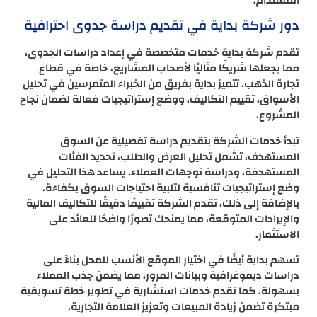
المستدام.
دور شركة بداية في تقديم دراسة جدوى احترافية
تقدم شركة بداية خدمات متخصصة في إعداد دراسات الجدوى،
مما يجعلها شريكًا مثاليًا لأصحاب المشاريع، خاصة في قطاع
تجارة الذهب. تتميز بداية بفريق من الخبراء المتمرسين في تحليل
الأسواق، تقييم التكاليف، ووضع إستراتيجيات فعالة لضمان نجاح
المشروع.
تبدأ خدمات الشركة بتقديم دراسة تفصيلية عن السوق
المستهدف، تشمل تحليل العرض والطلب، تحديد الفئات
المستهدفة، ودراسة توجهات العملاء. يساعد هذا التحليل في
وضع إستراتيجيات تنافسية لتلبية احتياجات السوق بكفاءة.
بالإضافة إلى ذلك، تقدم الشركة تقييمًا دقيقًا للتكاليف المالية
والإيرادات المتوقعة، مما يمنحك تصورًا واضحًا للعائد على
الاستثمار.
تسهم بداية أيضًا في اختيار الموقع الأنسب للمحل بناءً على
دراسات ديموغرافية وبيانات المرور، مما يضمن جذب العملاء
بسهولة. كما تقدم خدمات استشارية في تطوير خطة تسويقية
مبتكرة تضمن زيادة المبيعات وتعزيز العلامة التجارية.