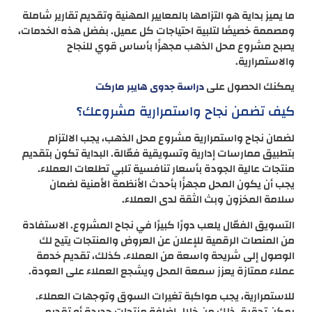
ما يميز بداية هو التزامها بالمعايير المهنية وتقديم تقارير شاملة
ومصممة خصيصًا لتلبية احتياجات كل عميل. بفضل هذه الخدمات،
يصبح مشروع محل الذهب مجهزًا بأساس قوي للنجاح
والاستمرارية.
يمكنك الحصول على
دراسة جدوى هايبر ماركت
كيف تضمن نجاح واستمرارية مشروعك؟
لضمان نجاح واستمرارية مشروع محل الذهب، يجب الالتزام
بتطبيق ممارسات إدارية وتسويقية فعّالة. البداية تكون بتقديم
منتجات عالية الجودة بأسعار تنافسية تلبي تطلعات العملاء.
يجب أن يكون المحل مجهزًا بأحدث الأنظمة الأمنية لضمان
سلامة المخزون وبث الثقة لدى العملاء.
التسويق الفعّال يلعب دورًا كبيرًا في نجاح المشروع. الاستفادة
من المنصات الرقمية للإعلان عن العروض والمنتجات يتيح لك
الوصول إلى شريحة واسعة من العملاء. كذلك، تقديم خدمة
عملاء ممتازة يعزز سمعة المحل ويشجع العملاء على العودة.
للاستمرارية، يجب مواكبة تغيرات السوق وتوجهات العملاء.
يمكن تحقيق ذلك من خلال إضافة منتجات جديدة أو تقديم