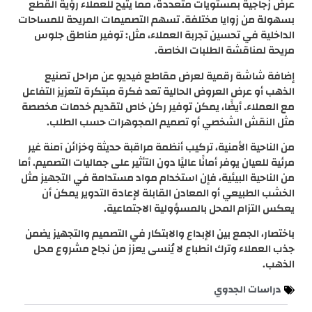
عرض زجاجية بمستويات متعددة، مما يتيح للعملاء رؤية القطع
بسهولة من زوايا مختلفة. تسهم التصميمات المريحة للمساحات
الداخلية في تحسين تجربة العملاء، مثل: توفير مناطق جلوس
مريحة لمناقشة الطلبات الخاصة.
إضافة شاشة رقمية لعرض مقاطع فيديو عن مراحل تصنيع
الذهب أو عرض العروض الحالية تعد فكرة مبتكرة لتعزيز التفاعل
مع العملاء. أيضًا، يمكن توفير ركن خاص لتقديم خدمات مخصصة
مثل النقش الشخصي أو تصميم المجوهرات حسب الطلب.
من الناحية الأمنية، تركيب أنظمة مراقبة حديثة وخزائن آمنة غير
مرئية للعيان يوفر أمانًا عاليًا دون التأثير على جماليات التصميم. أما
من الناحية البيئية، فإن استخدام مواد مستدامة في التجهيز مثل
الخشب الطبيعي أو المعادن القابلة لإعادة التدوير يمكن أن
يعكس التزام المحل بالمسؤولية الاجتماعية.
باختصار، الجمع بين الإبداع والابتكار في التصميم والتجهيز يضمن
جذب العملاء وترك انطباع لا يُنسى يعزز من نجاح مشروع محل
الذهب.
دراسات الجدوي