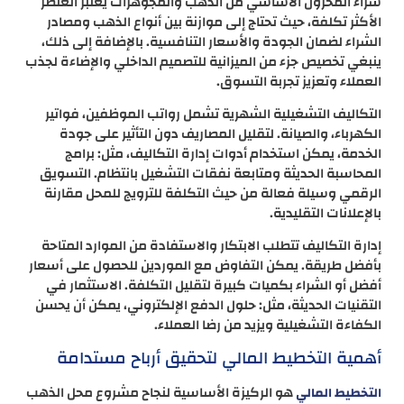
شراء المخزون الأساسي من الذهب والمجوهرات يعتبر العنصر
الأكثر تكلفة، حيث تحتاج إلى موازنة بين أنواع الذهب ومصادر
الشراء لضمان الجودة والأسعار التنافسية. بالإضافة إلى ذلك،
ينبغي تخصيص جزء من الميزانية للتصميم الداخلي والإضاءة لجذب
العملاء وتعزيز تجربة التسوق.
التكاليف التشغيلية الشهرية تشمل رواتب الموظفين، فواتير
الكهرباء، والصيانة. لتقليل المصاريف دون التأثير على جودة
الخدمة، يمكن استخدام أدوات إدارة التكاليف، مثل: برامج
المحاسبة الحديثة ومتابعة نفقات التشغيل بانتظام. التسويق
الرقمي وسيلة فعالة من حيث التكلفة للترويج للمحل مقارنة
بالإعلانات التقليدية.
إدارة التكاليف تتطلب الابتكار والاستفادة من الموارد المتاحة
بأفضل طريقة. يمكن التفاوض مع الموردين للحصول على أسعار
أفضل أو الشراء بكميات كبيرة لتقليل التكلفة. الاستثمار في
التقنيات الحديثة، مثل: حلول الدفع الإلكتروني، يمكن أن يحسن
الكفاءة التشغيلية ويزيد من رضا العملاء.
أهمية التخطيط المالي لتحقيق أرباح مستدامة
هو الركيزة الأساسية لنجاح مشروع محل الذهب
التخطيط المالي