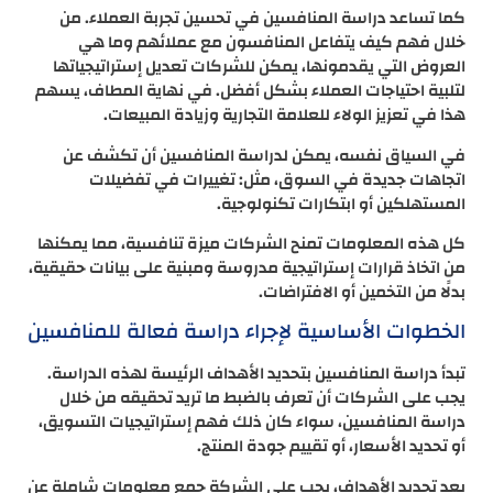
كما تساعد دراسة المنافسين في تحسين تجربة العملاء. من
خلال فهم كيف يتفاعل المنافسون مع عملائهم وما هي
العروض التي يقدمونها، يمكن للشركات تعديل إستراتيجياتها
لتلبية احتياجات العملاء بشكل أفضل. في نهاية المطاف، يسهم
هذا في تعزيز الولاء للعلامة التجارية وزيادة المبيعات.
في السياق نفسه، يمكن لدراسة المنافسين أن تكشف عن
اتجاهات جديدة في السوق، مثل: تغييرات في تفضيلات
المستهلكين أو ابتكارات تكنولوجية.
كل هذه المعلومات تمنح الشركات ميزة تنافسية، مما يمكنها
من اتخاذ قرارات إستراتيجية مدروسة ومبنية على بيانات حقيقية،
بدلًا من التخمين أو الافتراضات.
الخطوات الأساسية لإجراء دراسة فعالة للمنافسين
تبدأ دراسة المنافسين بتحديد الأهداف الرئيسة لهذه الدراسة.
يجب على الشركات أن تعرف بالضبط ما تريد تحقيقه من خلال
دراسة المنافسين، سواء كان ذلك فهم إستراتيجيات التسويق،
أو تحديد الأسعار، أو تقييم جودة المنتج.
بعد تحديد الأهداف، يجب على الشركة جمع معلومات شاملة عن