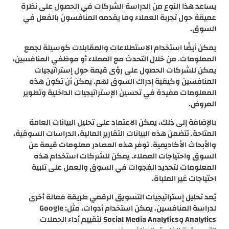
يساعد هذا النوع من الدراسة الشركات في الحصول على نظرة
عميقة حول تجربة العملاء وما يقدمه المنافسون بالفعل في
السوق.
يمكن أيضًا استخدام الاستطلاعات والمقابلات كوسيلة لجمع
المعلومات. من خلال التحدث مع العملاء أو موظفي المنافسين،
يمكن للشركات الحصول على رؤى قيمة حول إستراتيجيات
المنافسين وكيفية إدراك السوق لهم. يمكن أن تكون هذه
المعلومات مفيدة في تحسين الإستراتيجيات الداخلية وتطوير
العروض.
بالإضافة إلى ذلك، يمكن الاعتماد على تحليل البيانات العامة
المتاحة. تتضمن هذه البيانات التقارير المالية، الدراسات السوقية،
والأبحاث الأكاديمية. توفر هذه المصادر معلومات قيمة عن
السوق واحتياجات العملاء. يمكن للشركات استخدام هذه
المعلومات لتحديد الفجوات في السوق والعمل على تلبية
احتياجات غير الملباة.
يُعد تحليل إستراتيجيات التسويق الرقمي طريقة فعالة أخرى
لدراسة المنافسين. يمكن استخدام أدوات، مثل: Google
Analytics وSocial Media Analytics لتقييم أداء الحملات