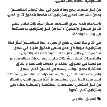
التسويقية الخاصة بالمنافسين.
من خلال فهم ما ينجح وما لا ينجح في إستراتيجيات المنافسين،
يمكن للشركات تعديل إستراتيجياتها الخاصة لتحقيق نتائج أفضل.
باستخدام هذه الطرق المتنوعة، يمكن للشركات تطوير فهم
شامل للسوق وتحسين أدائها من خلال إستراتيجيات مستندة
إلى بيانات موثوقة.
في ختام هذا المقال، يتضح أن عمل دارسة للمنافسين تمثل أداة
إستراتيجية حيوية لأي عمل يسعى لتحقيق النجاح في سوق
تنافسية. من خلال تحليل نقاط القوة والضعف والفرص
والتهديدات، يمكن للشركات تطوير إستراتيجيات فعالة تعزز من
موقفها في السوق. استخدام الأدوات المناسبة والطرق
المبتكرة لجمع البيانات يسهم في تحسين فهم السوق
واحتياجات العملاء. في النهاية، تتيح دراسة المنافسين للشركات
ليس فقط البقاء في المنافسة، بل أيضًا تحقيق النمو والابتكار
من خلال استغلال المعلومات المكتسبة وتطبيقها بذكاء على
إستراتيجياتهم التجارية.
تسويق الكتروني