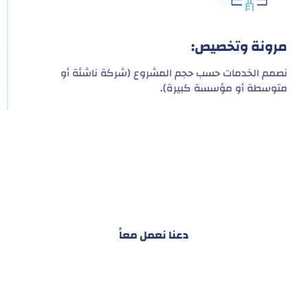
مرونة وتخصيص:
نصمم الخدمات حسب حجم المشروع (شركة ناشئة أو
متوسطة أو مؤسسة كبيرة).
هدفنا ليس تقديم خدمة واحدة!
ل توفير نظام تكاملي للمشاريع والأفراد لتسهيل
البناء – التسويق – التجارة – التعاقدات وغيرها
دعنا نعمل معاً