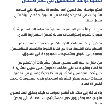
أهمية دراسة المنافسين في عالم الأعمال
تعتبر دراسة المنافسين أحد العناصر الأساسية التي تساعد
الشركات في تحديد موقعها في السوق وفهم البيئة التي
تعمل فيها.
في عالم الأعمال المتغير باستمرار، يُعد فهم المنافسين أمرًا
ضروريًا لتطوير إستراتيجيات فعالة تضمن استمرارية النجاح.
يمكن أن تكشف هذه الدراسات عن مجموعة متنوعة من
المعلومات القيمة، بدءًا من نقاط القوة والضعف للمنافسين،
وصولًا إلى الفرص والتهديدات الموجودة في السوق.
من خلال دراسة المنافسين، يمكن للشركات أن تتعلم من
الأخطاء والنجاحات التي حققها الآخرون. على سبيل المثال: إذا
كان أحد المنافسين قد أطلق منتجًا جديدًا وفشل في تحقيق
مبيعات جيدة، يمكن للشركة استخدام هذه المعلومات لتجنب
نفس الأخطاء.
بالإضافة إلى ذلك، قد تُظهر الدراسات كيف يحقق المنافسون
النجاح، مما يوفر رؤى حول الإستراتيجيات الفعالة التي يمكن
تبنيها.