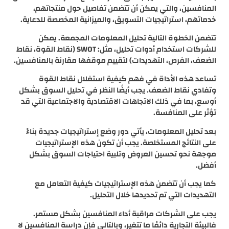
المنافسين، والتي يمكن أن تتضمن تفاصيل حول منتجاتهم،
خدماتهم، استراتيجيات التسويق، والميزانية المخصصة للدعاية.
تتضمن الخطوة التالية تحليل المعلومات المجمعة. يمكن
للشركات استخدام أدوات تحليل، مثل: SWOT (نقاط القوة، نقاط
الضعف، الفرص، التهديدات) لتقييم موقفها مقارنة بالمنافسين.
تساعد هذه الأداة في فهم كيفية استغلال نقاط القوة
وتفادي نقاط الضعف. يجب أيضًا النظر في تحليل السوق بشكل
أوسع، بما في ذلك الاتجاهات الاقتصادية والاجتماعية التي قد
تؤثر على المنافسة.
بعد تحليل المعلومات، يأتي دور وضع إستراتيجيات جديدة بناءً
على النتائج المستخلصة. يجب أن تكون هذه الإستراتيجيات
موجهة نحو تحسين العروض وتلبية احتياجات السوق بشكل
أفضل.
كما يجب أن تتضمن هذه الإستراتيجيات كيفية التعامل مع
التهديدات التي تم تحديدها خلال التحليل.
يجب على الشركات مراقبة أداء المنافسين بشكل مستمر.
فالبيئة التجارية دائمًا ما تتغير، وبالتالي فإن دراسة المنافسين لا