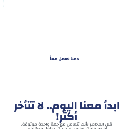
هدفنا ليس تقديم خدمة واحدة!
بل توفير نظام تكاملي للمشاريع والأفراد لتسهيل
البناء – التسويق – التجارة – التعاقدات وغيرها
دعنا نعمل معاً
ابدأ معنا اليوم.. لا تتأخر
أكثر!
قلل المخاطر لأنك تتعامل مع جهة واحدة موثوقة.
اختصر وقتك وحسن ميزانيتك بحلول متكاملة.