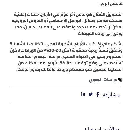
هامش الربح.
التسويق الفعّال هو عامل آخر مؤثر في الأرباح. حملات إعلانية
مستهدفة عبر وسائل التواصل الاجتماعي أو العروض الترويجية
يمكن أن تجذب عملاء جدد وتحافظ على العملاء الحاليين، مما
يؤدي إلى زيادة المبيعات.
بشكل عام، إذا كانت الأرباح الشهرية تغطي التكاليف التشغيلية
وتحقق نسبة ربحية معقولة (مثل 20-30٪ من الإيرادات)، فإن
المشروع يسير في الاتجاه الصحيح. دراسة الجدوى الشاملة
تساعدك على وضع توقعات دقيقة للأرباح، مما يمكنك من
التخطيط لتحقيق نمو مستدام وزيادة عائداتك بمرور الوقت.
دراسات الجدوي
مشاركة:
مقالات ذات صلة