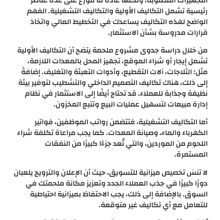
التجهيزات المطلوبة، ولكنها عادة ما تتوزع على عدة عناصر
رئيسية تشمل التكاليف الأولية والتكاليف التشغيلية. الفهم
الواضح لهذه التكاليف يساعدك في التخطيط المالي واتخاذ
قرارات مدروسة بشأن الاستثمار.
من خلال دراسة جدوى مشروع ملحمة يتضح أن التكاليف الأولية
تشمل إيجار أو شراء الموقع، تجهيز المحل بالمعدات اللازمة،
مثل: الثلاجات، آلات التقطيع، وأدوات التعبئة والتغليف. إضافةً
إلى ذلك، هناك تكاليف التصميم الداخلي والتشطيب لتوفير بيئة
نظيفة وجذابة للعملاء. قد تحتاج أيضًا إلى الاستثمار في نظام
إدارة مبيعات لتسهيل عمليات البيع وتتبع المخزون.
أما التكاليف التشغيلية، فتتضمن رواتب الموظفين، فواتير
الكهرباء والماء، وصيانة المعدات. كما يجب مراعاة تكلفة شراء
اللحوم من الموردين، والتي تُعد جزءًا كبيرًا من النفقات
المستمرة.
لا تنسَ تخصيص ميزانية للتسويق، حيث أن الإعلان والترويج يلعبان
دورًا كبيرًا في جذب العملاء الجدد وتعزيز مكانة ملحمتك في
السوق. بالإضافة إلى ذلك، يجب الاحتفاظ بميزانية احتياطية
للتعامل مع أي تكاليف غير متوقعة.