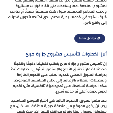
تحليلات شاملة تشمل الجوانب الفنية، المالية، والتسويقية
لمشروع الملحمة، مما يساعدك على اتخاذ قرارات مستنيرة
وتجنب المخاطر المحتملة. سواء كنت مستثمرًا مبتدئًا أو صاحب
خبرة، ستجد في خدمات بداية الدعم الذي تحتاجه لتحويل فكرتك
إلى واقع ناجح.
أبرز الخطوات لتأسيس مشروع جزارة مربح
إن تأسيس مشروع جزارة مربح يتطلب تخطيطًا دقيقًا وتنفيذًا
محكمًا لضمان تحقيق النجاح والاستمرارية. أولى الخطوات تبدأ
بدراسة السوق المحلي لتحديد الطلب على اللحوم الطازجة
وتفضيلات العملاء، بالإضافة إلى تحليل المنافسة الموجودة.
هذه الدراسة تساعدك على تحديد ميزة تنافسية، مثل: تقديم
لحوم بجودة أعلى أو خدمة أسرع.
بعد فهم السوق، الخطوة التالية هي اختيار الموقع المناسب.
يجب أن يكون الموقع في منطقة حيوية مكتظة بالسكان، مع
سهولة الوصول إليها وتوفر مواقف للسيارات، حيث يلعب