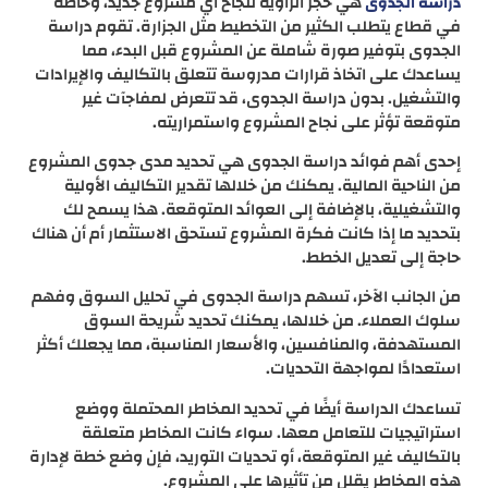
هي حجر الزاوية لنجاح أي مشروع جديد، وخاصة
دراسة الجدوى
في قطاع يتطلب الكثير من التخطيط مثل الجزارة. تقوم دراسة
الجدوى بتوفير صورة شاملة عن المشروع قبل البدء، مما
يساعدك على اتخاذ قرارات مدروسة تتعلق بالتكاليف والإيرادات
والتشغيل. بدون دراسة الجدوى، قد تتعرض لمفاجآت غير
متوقعة تؤثر على نجاح المشروع واستمراريته.
إحدى أهم فوائد دراسة الجدوى هي تحديد مدى جدوى المشروع
من الناحية المالية. يمكنك من خلالها تقدير التكاليف الأولية
والتشغيلية، بالإضافة إلى العوائد المتوقعة. هذا يسمح لك
بتحديد ما إذا كانت فكرة المشروع تستحق الاستثمار أم أن هناك
حاجة إلى تعديل الخطط.
من الجانب الآخر، تسهم دراسة الجدوى في تحليل السوق وفهم
سلوك العملاء. من خلالها، يمكنك تحديد شريحة السوق
المستهدفة، والمنافسين، والأسعار المناسبة، مما يجعلك أكثر
استعدادًا لمواجهة التحديات.
تساعدك الدراسة أيضًا في تحديد المخاطر المحتملة ووضع
استراتيجيات للتعامل معها. سواء كانت المخاطر متعلقة
بالتكاليف غير المتوقعة، أو تحديات التوريد، فإن وضع خطة لإدارة
هذه المخاطر يقلل من تأثيرها على المشروع.