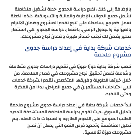
بالإضافة إلى ذلك، تضع دراسة الجدوى خطة تشغيل متكاملة
تشمل جميع الجوانب الإدارية والمالية والتسويقية. هذه الخطة
تعمل كمرجع يساعدك على تتبع تقدم المشروع وضمان الالتزام
بالميزانية والجدول الزمني. باختصار، دراسة الجدوى هي استثمار
صغير يضمن لك تجنب خسائر كبيرة وضمان نجاح مشروعك.
خدمات شركة بداية في إعداد دراسة جدوى
مشروع ملحمة
تلعب شركة بداية دورًا حيويًا في تقديم دراسات جدوى متكاملة
وشاملة تضمن تحقيق نجاح مشروعك في قطاع الملحمة. من
خلال خبرتها الطويلة وفريقها المتخصص، تقدم الشركة خدمات
تلبي احتياجات المستثمرين في جميع المراحل، بدءًا من الفكرة
وحتى التنفيذ.
تبدأ خدمات شركة بداية في إعداد دراسة جدوى مشروع ملحمة
بتحليل السوق، حيث تقوم بدراسة المنطقة المستهدفة لتحديد
الطلب المتوقع على اللحوم الطازجة والمنتجات ذات الصلة. يتم
تحليل المنافسة وتحديد فرص النمو التي يمكن أن تمنح
مشروعك ميزة تنافسية.