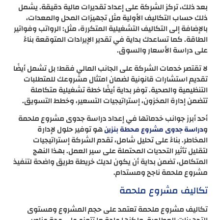
بعد ذلك، تركز الشركة على إعداد تقديرات مالية دقيقة. يشمل
ذلك حساب التكاليف الأولية مثل تجهيزات المحل والمعدات،
بالإضافة إلى التكاليف التشغيلية المتكررة، مثل: الرواتب وفواتير
الطاقة. كما تساعدك بداية في تقدير الإيرادات المتوقعة بناءً
على دراسة الأسعار والسوق.
لا تقتصر خدمات الشركة على الجانب المالي فقط؛ بل تشمل أيضًا
تقديم استشارات قانونية لضمان امتثال مشروعك للمتطلبات
التنظيمية والصحية. توفر بداية أيضًا خطة تشغيلية متكاملة
تتضمن إدارة المخزون، إستراتيجيات التسعير، وخطط التسويق.
أحد أبرز جوانب خدماتها في إعداد دراسة جدوى مشروع ملحمة
و
هو توفير حلول لإدارة
دراسة جدوى مشروع محطة بنزين
المخاطر. بناءً على تحليل شامل، تقدم الشركة إستراتيجيات
لتقليل تأثير التحديات المحتملة على سير العمل. بهذا النهج
المتكامل، تضمن بداية أن يكون لديك خريطة طريق واضحة لتنفيذ
مشروع ملحمة ناجح ومستدام.
تكاليف مشروع ملحمة
تكاليف مشروع ملحمة تعتمد على حجم المشروع ومستوى