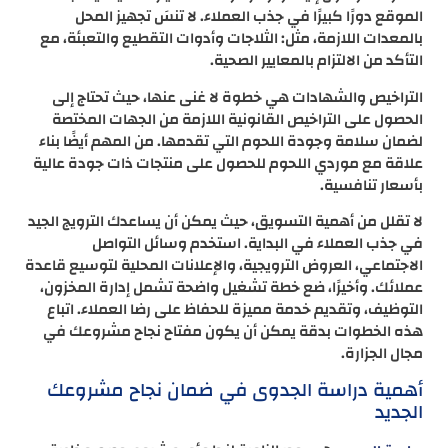
الموقع دورًا كبيرًا في جذب العملاء. لا تنسَ تجهيز المحل
بالمعدات اللازمة، مثل: الثلاجات وأدوات التقطيع والتعبئة، مع
التأكد من الالتزام بالمعايير الصحية.
التراخيص والشهادات هي خطوة لا غنى عنها، حيث تحتاج إلى
الحصول على التراخيص القانونية اللازمة من الجهات المختصة
لضمان سلامة وجودة اللحوم التي تقدمها. من المهم أيضًا بناء
علاقة مع موردي اللحوم للحصول على منتجات ذات جودة عالية
بأسعار تنافسية.
لا تقلل من أهمية التسويق، حيث يمكن أن يساعدك الترويج الجيد
في جذب العملاء في البداية. استخدم وسائل التواصل
الاجتماعي، العروض الترويجية، والإعلانات المحلية لتوسيع قاعدة
عملائك. وأخيرًا، ضع خطة تشغيل واضحة تشمل إدارة المخزون،
التوظيف، وتقديم خدمة مميزة للحفاظ على رضا العملاء. اتباع
هذه الخطوات بدقة يمكن أن يكون مفتاح نجاح مشروعك في
مجال الجزارة.
أهمية دراسة الجدوى في ضمان نجاح مشروعك
الجديد