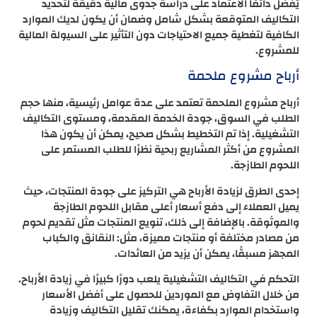
يُفضل دائمًا الاعتماد على دراسة جدوى مالية دقيقة لتحديد
التكاليف المتوقعة بشكل شامل وضمان أن يكون لديك الموارد
الكافية لتغطية جميع الاحتياجات دون التأثير على السيولة المالية
للمشروع.
أرباح مشروع ملحمة
أرباح مشروع الملحمة تعتمد على عدة عوامل رئيسية، منها حجم
الطلب في السوق، جودة الخدمة المقدمة، ومستوى التكاليف
التشغيلية. إذا تم التخطيط بشكل صحيح، يمكن أن يكون هذا
المشروع من أكثر المشاريع ربحية نظرًا للطلب المستمر على
اللحوم الطازجة.
إحدى الطرق لزيادة الأرباح هي التركيز على جودة المنتجات، حيث
يميل العملاء إلى دفع أسعار أعلى مقابل اللحوم الطازجة
والموثوقة. بالإضافة إلى ذلك، تنويع المنتجات مثل تقديم لحوم
من مصادر مختلفة أو منتجات مميزة، مثل: النقانق والكباب
المجهز مسبقًا، يمكن أن يزيد من العائدات.
التحكم في التكاليف التشغيلية يلعب دورًا كبيرًا في زيادة الأرباح.
من خلال التفاوض مع الموردين للحصول على أفضل الأسعار
واستخدام الموارد بكفاءة، يمكنك تقليل التكاليف وزيادة