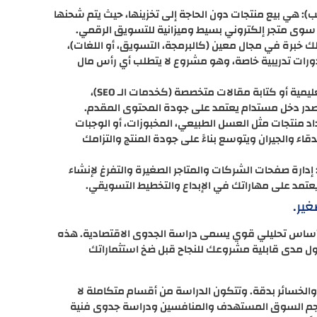
طلب): هي بيع منتجات دون الحاجة إلى تخزينها، حيث يتم شحنها
 سوى متجر إلكتروني بسيط وميزانية للتسويق الرقمي.
تلك خبرة في مجال معين (كالبرمجة، التسويق، أو اللغات)،
رات تدريبية خاصة، وهو مشروع لا يتطلب أي رأس مال
صناعة المحتوى المرئي أو المكتوب: إنتاج فيديوهات تعليمية أو كتابة مقالات متخصصة (كخدمات الـ SEO)،
 مصدر دخل مستدام يعتمد على جودة المحتوى المقدم.
داد منتجات مثل العسل الطبيعي، المخبوزات، أو الوجبات
قاء والجيران ويتوسع بناءً على جودة المنتج والتزامك
إدارة صفحات الشركات والمتاجر الصغيرة والتفرغ لإنشاء
عتمد على مهاراتك في الإبداع والتخطيط التسويقي.
ير.
د أساس تحليلي قوي يسمى دراسة الجدوى الاقتصادية. هذه
ل مدى قابلية مشروعك للنجاح قبل ضخ استثماراتك
والخسائر بدقة. وتتكون الدراسة من أقسام متكاملة لا
جم السوق المستهدف والمنافسين ودراسة جدوى فنية