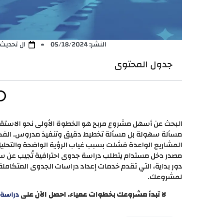
النشر:
05/18/2024
ال تحديث: /27/2025
جدول المحتوى
البحث عن أسهل مشروع مربح هو الخطوة الأولى نحو الاستقلال
مسألة سهولة بل مسألة تخطيط دقيق وتنفيذ مدروس. الفكرة 
المشاريع الواعدة فشلت بسبب غياب الرؤية الواضحة والتحلي
مصدر دخل مستدام يتطلب دراسة جدوى احترافية تُجيب عن سؤا
دور بداية، التي تقدم خدمات إعداد دراسات الجدوى المتكاملة ل
لمشروعك.
لا تبدأ مشروعك بخطوات عمياء. احصل الآن على
دراسة 