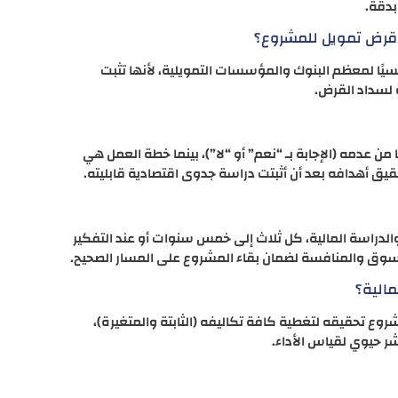
 بدقة.
قرض تمويل للمشروع؟
سيًا لمعظم البنوك والمؤسسات التمويلية، لأنها تثبت
ة لسداد القرض.
 من عدمه (الإجابة بـ “نعم” أو “لا”)، بينما خطة العمل هي
يق أهدافه بعد أن أثبتت دراسة جدوى اقتصادية قابليته.
لدراسة المالية، كل ثلاث إلى خمس سنوات أو عند التفكير
وق والمنافسة لضمان بقاء المشروع على المسار الصحيح.
مالية؟
وع تحقيقه لتغطية كافة تكاليفه (الثابتة والمتغيرة)،
شر حيوي لقياس الأداء.