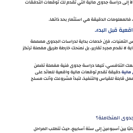
اً إلى دراسة جدوى مالية التي تقدم لك توقعات التدفقات
فالمعلومات الدقيقة هي استثمار بحد ذاتها.
عية قبل البدء.
وليس التمنيات، فإن خدمات بداية لدراسات الجدوى مصممة
اية لا نقدم مجرد تقارير، بل نمنحك خارطة طريق مفصلة ترتكز
قعك التنافسي، تليها دراسة جدوى فنية مفصلة تضمن
دقيقة تقدم توقعات مالية واقعية للعائد على
مالية
عمل قابلة للقياس والتنفيذ، لتبدأ مشروعك وأنت مسلح
جدوى المتكاملة؟
لبًا بين أسبوعين إلى ستة أسابيع، حيث تتطلب المراحل