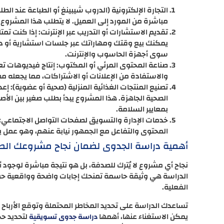
التجارة الإلكترونية (الدروب شيبينغ أو الطباعة عند ال
مباشرة من المورد إلى العميل. لا يتطلب هذا المشروع
تقديم الاستشارات أو التدريب عبر الإنترنت: إذا كنت تم
يمكنك بيع وقتك ومهاراتك عبر جلسات استشارية أو دو
سوى أجهزة الحاسوب والإنترنت.
والاستفادة من الإعلانات أو الاشتراكات، مما يجعله
تصنيع المنتجات الغذائية المنزلية (صحية أو عضوية): إع
الصحية الجاهزة. هذا المشروع يبدأ بطلب صغير بين الأصد
بمعايير السلامة.
خدمات الإدارة والتسويق لصفحات التواصل الاجتماعي: 
المحتوى والتفاعل مع الجمهور نيابة عنهم، وهو عمل ي
أهمية دراسة الجدوى لضمان نجاح مشروعك الصغ
نجاح أي مشروع لا يُترك للصدفة، بل هو نتيجة مباشرة لوجو
الدراسة هي وثيقة حاسمة تمنحك إجابات واضحة وواقعية حو
الفعلية.
تساعدك الدراسة على تحديد المخاطر المحتملة وتوقع الأرباح 
يمكن الاستغناء عنها، أهمها
لتحديد ح
دراسة جدوى تسويقية