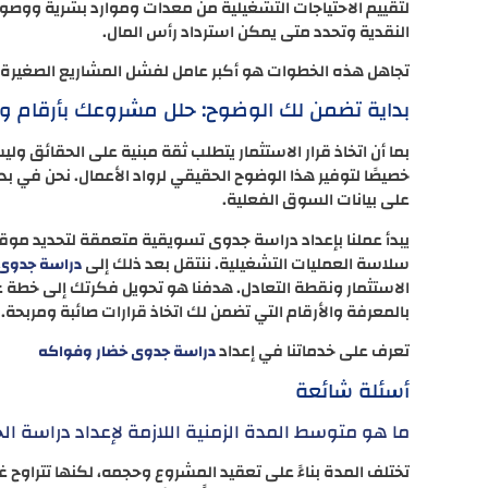
لتقييم الاحتياجات التشغيلية من معدات وموارد بشرية ووصول
النقدية وتحدد متى يمكن استرداد رأس المال.
تجاهل هذه الخطوات هو أكبر عامل لفشل المشاريع الصغيرة، 
بداية تضمن لك الوضوح: حلل مشروعك بأرقام واق
بما أن اتخاذ قرار الاستثمار يتطلب ثقة مبنية على الحقائق 
خصيصًا لتوفير هذا الوضوح الحقيقي لرواد الأعمال. نحن في بد
على بيانات السوق الفعلية.
يبدأ عملنا بإعداد دراسة جدوى تسويقية متعمقة لتحديد مو
سلاسة العمليات التشغيلية. ننتقل بعد ذلك إلى
دراسة جدوى 
الاستثمار ونقطة التعادل. هدفنا هو تحويل فكرتك إلى خطة 
بالمعرفة والأرقام التي تضمن لك اتخاذ قرارات صائبة ومربحة.
تعرف على خدماتنا في إعداد
دراسة جدوى خضار وفواكه
أسئلة شائعة
ما هو متوسط المدة الزمنية اللازمة لإعداد دراسة ال
تختلف المدة بناءً على تعقيد المشروع وحجمه، لكنها تتراوح غا