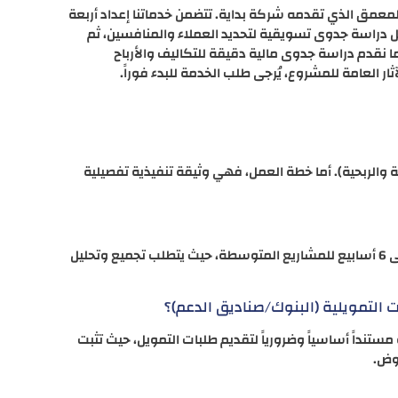
لمعمق الذي تقدمه شركة بداية. تتضمن خدماتنا إعداد أربعة
يل دراسة جدوى تسويقية لتحديد العملاء والمنافسين، ثم
ا نقدم دراسة جدوى مالية دقيقة للتكاليف والأرباح
ار العامة للمشروع، يُرجى طلب الخدمة للبدء فوراً.
والربحية). أما خطة العمل، فهي وثيقة تنفيذية تفصيلية
تعتمد المدة على حجم وتعقيد المشروع. تتراوح عادةً بين 3 إلى 6 أسابيع للمشاريع المتوسطة، حيث يتطلب تجميع وتحليل
التمويلية (البنوك/صناديق الدعم)؟
ستنداً أساسياً وضرورياً لتقديم طلبات التمويل، حيث تثبت
روض.