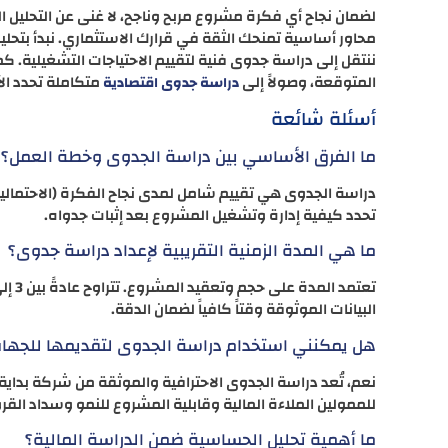
لضمان نجاح أي فكرة مشروع مربح وناجح، لا غنى عن التحليل ا
محاور أساسية تمنحك الثقة في قرارك الاستثماري. نبدأ بتحل
ننتقل إلى دراسة جدوى فنية لتقييم الاحتياجات التشغيلية. كم
المتوقعة، وصولاً إلى
متكاملة تحدد الآث
دراسة جدوى اقتصادية
أسئلة شائعة
ما الفرق الأساسي بين دراسة الجدوى وخطة العمل؟
دراسة الجدوى هي تقييم شامل لمدى نجاح الفكرة (الاحتمالية 
تحدد كيفية إدارة وتشغيل المشروع بعد إثبات جدواه.
ما هي المدة الزمنية التقريبية لإعداد دراسة جدوى؟
البيانات الموثوقة وقتاً كافياً لضمان الدقة.
هل يمكنني استخدام دراسة الجدوى لتقديمها للجهات 
نعم، تُعد دراسة الجدوى الاحترافية والموثقة من شركة بداية م
للممولين الملاءة المالية وقابلية المشروع للنمو وسداد الق
ما أهمية تحليل الحساسية ضمن الدراسة المالية؟