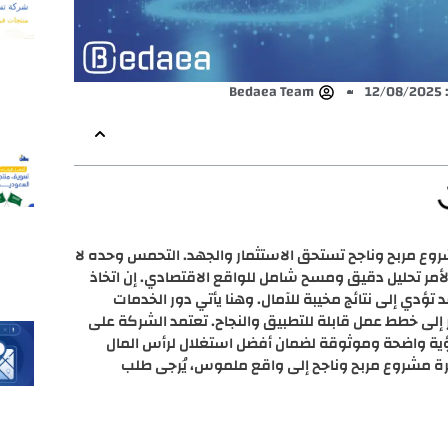
12
Bedaea Team
روع مربح وناجح تستحق الاستثمار والجهد. التحمس وحده لا
مر تحليل دقيق ومسح شامل للواقع الاقتصادي. إن اتخاذ
ؤدي إلى نتائج مخيبة للآمال. وهنا يأتي دور الخدمات
ر إلى خطط عمل قابلة للتطبيق والنجاح. تعتمد الشركة على
ؤية واضحة وموثوقة لضمان أفضل استغلال لرأس المال
كرة مشروع مربح وناجح إلى واقع ملموس، يُرجى طلب