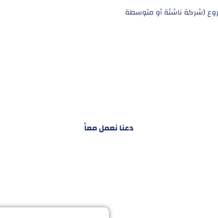
وع (شركة ناشئة أو متوسطة
نا ليس تقديم خدمة واحد
ملي للمشاريع والأفراد لتسهيل البناء – التسويق – التجارة – 
دعنا نعمل معاً