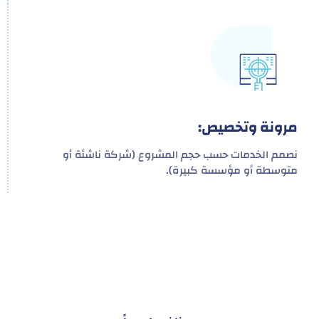
مرونة وتخصيص:
نصمم الخدمات حسب حجم المشروع (شركة ناشئة أو
متوسطة أو مؤسسة كبيرة).
هدفنا ليس تقديم خدمة واحدة!
بل توفير نظام تكاملي للمشاريع والأفراد لتسهيل
البناء – التسويق – التجارة – التعاقدات وغيرها