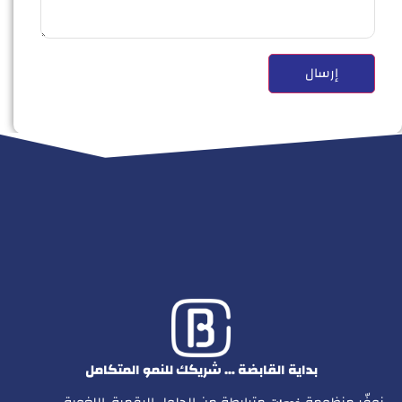
بداية القابضة … شريكك للنمو المتكامل