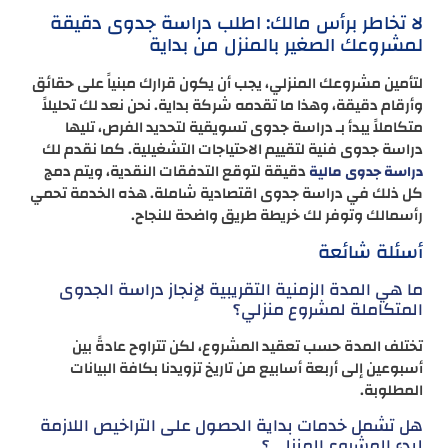
لا تخاطر برأس مالك: اطلب دراسة جدوى دقيقة
لمشروعك الصغير بالمنزل من بداية
لتأمين مشروعك المنزلي، يجب أن يكون قرارك مبنياً على حقائق
وأرقام دقيقة، وهذا ما تقدمه شركة بداية. نحن نعد لك تحليلاً
متكاملاً يبدأ بـ دراسة جدوى تسويقية لتحديد الفرص، تليها
دراسة جدوى فنية لتقييم الاحتياجات التشغيلية. كما نقدم لك
دقيقة لتوقع التدفقات النقدية، ويتم دمج
دراسة جدوى مالية
كل ذلك في دراسة جدوى اقتصادية شاملة. هذه الخدمة تحمي
رأسمالك وتوفر لك خريطة طريق واضحة للنجاح.
أسئلة شائعة
ما هي المدة الزمنية التقريبية لإنجاز دراسة الجدوى
المتكاملة لمشروع منزلي؟
تختلف المدة حسب تعقيد المشروع، لكن تتراوح عادةً بين
أسبوعين إلى أربعة أسابيع من تاريخ تزويدنا بكافة البيانات
المطلوبة.
هل تشمل خدمات بداية الحصول على التراخيص اللازمة
لبدء المشروع المنزلي؟