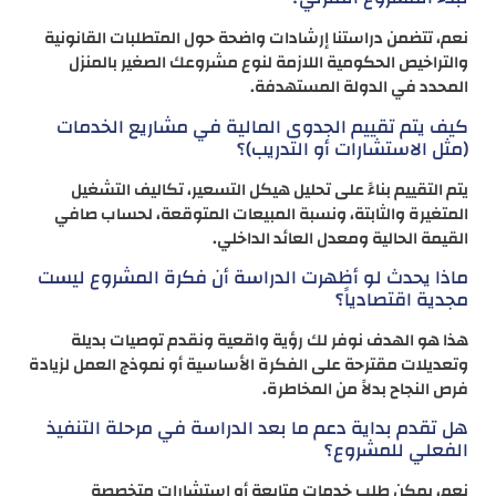
نعم، تتضمن دراستنا إرشادات واضحة حول المتطلبات القانونية
والتراخيص الحكومية اللازمة لنوع مشروعك الصغير بالمنزل
المحدد في الدولة المستهدفة.
كيف يتم تقييم الجدوى المالية في مشاريع الخدمات
(مثل الاستشارات أو التدريب)؟
يتم التقييم بناءً على تحليل هيكل التسعير، تكاليف التشغيل
المتغيرة والثابتة، ونسبة المبيعات المتوقعة، لحساب صافي
القيمة الحالية ومعدل العائد الداخلي.
ماذا يحدث لو أظهرت الدراسة أن فكرة المشروع ليست
مجدية اقتصادياً؟
هذا هو الهدف نوفر لك رؤية واقعية ونقدم توصيات بديلة
وتعديلات مقترحة على الفكرة الأساسية أو نموذج العمل لزيادة
فرص النجاح بدلاً من المخاطرة.
هل تقدم بداية دعم ما بعد الدراسة في مرحلة التنفيذ
الفعلي للمشروع؟
نعم، يمكن طلب خدمات متابعة أو استشارات متخصصة