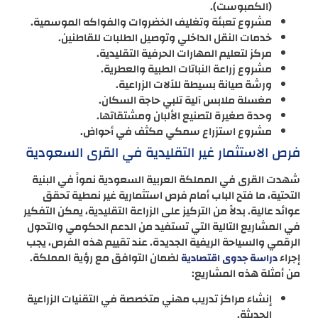
(الكمبوست).
مشروع تعبئة وتغليف الخضروات والفواكه الموسمية.
خدمات النقل الداخلي وتوصيل الطلبات للقاطنين.
مركز لتعليم المهارات الحرفية التقليدية.
مشروع زراعة النباتات الطبية والعطرية.
ورشة صيانة بسيطة للآلات الزراعية.
مغسلة ملابس آلية تلبي حاجة السكان.
وحدة صغيرة لتصنيع الألبان ومشتقاتها.
مشروع استزراع سمكي مكثف في أحواض.
فرص الاستثمار غير التقليدية في القرى السعودية
شهدت القرى في المملكة العربية السعودية نمواً في البنية
التحتية، ما فتح الباب أمام فرص استثمارية غير نمطية تحقق
عوائد عالية. بدلاً من التركيز على الزراعة التقليدية، يمكن التفكير
في المشاريع التالية التي تستفيد من الدعم الحكومي والتحول
الرقمي والسياحة الريفية الجديدة. عند تقييم هذه الفرص، يجب
إجراء
لضمان التوافق مع رؤية المملكة.
دراسة جدوى اقتصادية
من أمثلة هذه المشاريع:
إنشاء مراكز تدريب مهني متخصصة في التقنيات الزراعية
الحديثة.