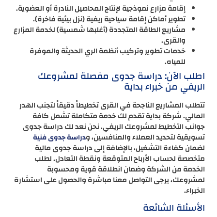
إقامة مزارع نموذجية لإنتاج المحاصيل النادرة أو العضوية.
تطوير أماكن إقامة سياحية ريفية (نزل بيئية فاخرة).
مشاريع الطاقة المتجددة (أغلبها شمسية) لخدمة المزارع
والقرى.
خدمات تطوير وتركيب أنظمة الري الحديثة والموفرة
للمياه.
اطلب الآن: دراسة جدوى مفصلة لمشروعك
الريفي من خبراء بداية
تتطلب المشاريع الناجحة في القرى تخطيطاً دقيقاً لتجنب الهدر
المالي. شركة بداية تقدم لك خدمة متكاملة تشمل كافة
جوانب التخطيط لمشروعك الريفي. نحن نعد لك دراسة جدوى
تسويقية لتحديد العملاء والمنافسين، و
دراسة جدوى فنية
لضمان كفاءة التشغيل، بالإضافة إلى دراسة جدوى مالية
متخصصة لحساب الأرباح المتوقعة ونقطة التعادل. لطلب
الخدمة من الشركة وضمان انطلاقة قوية ومحسوبة
لمشروعك، يرجى التواصل معنا مباشرة والحصول على استشارة
الخبراء.
الأسئلة الشائعة