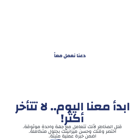
هدفنا ليس تقديم خدمة واحدة!
بل توفير نظام تكاملي للمشاريع والأفراد لتسهيل
البناء – التسويق – التجارة – التعاقدات وغيرها
دعنا نعمل معاً
ابدأ معنا اليوم.. لا تتأخر
أكثر!
قلل المخاطر لأنك تتعامل مع جهة واحدة موثوقة.
اختصر وقتك وحسن ميزانيتك بحلول متكاملة.
اضمن خبرة عملية مثبتة.