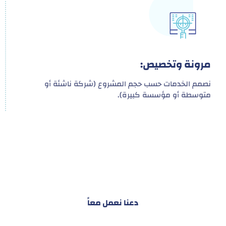
مرونة وتخصيص:
نصمم الخدمات حسب حجم المشروع (شركة ناشئة أو
متوسطة أو مؤسسة كبيرة).
هدفنا ليس تقديم خدمة واحدة!
بل توفير نظام تكاملي للمشاريع والأفراد لتسهيل
البناء – التسويق – التجارة – التعاقدات وغيرها
دعنا نعمل معاً