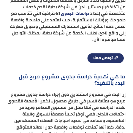
طريق واقعية تحدد الفرص وتكشف التحديات وتُمكن المستثمر
من اتخاذ قرار مستنير. نحن في شركة بداية نقدم خدمات
متخصصة في إعداد
الاحترافية التي تتناسب مع
دراسات الجدوى
طموحك ورؤيتك الاستثمارية، حيث نعتمد على منهجية واقعية
تضمن دقة النتائج. لتأمين استثمارك المستقبلي وتحويل فكرتك
إلى واقع ناجح، لطلب الخدمة من شركة بداية، يمكنك التواصل
معنا مباشرة الآن.
ما هي أهمية دراسة جدوى مشروع مربح قبل
البدء بالتنفيذ؟
إن البدء في مشروع استثماري دون إجراء دراسة جدوى مشروع
مربح هو بمثابة السير في طريق مجهول. تكمن الأهمية القصوى
لهذه الدراسة في أنها تقلل من مستوى المخاطر وتزيد من
احتمالات النجاح. فهي توفر تحليلاً معمقاً للسوق والبيئة
التنافسية، وتساعد في تحديد احتياجات العملاء المستهدفين
بدقة. كما أنها تمنحك توقعات واقعية حول العائد المتوقع