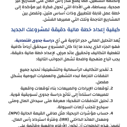
وتكلفة التشغيل، مما يمنع هدر رأس المال على مشاريع غير
مجدية. ببساطة، هي الأداة التي تحول فكرة غير مؤكدة إلى
خطة عمل قابلة للتطبيق وذات أساس متين، وتفصل بين
المشاريع الناجحة وتلك التي مصيرها الفشل.
كيفية إعداد خطة مالية دقيقة لمشروعك الجديد
يُعد التحليل المالي حجر الزاوية في أي
،
دراسة جدوى اقتصادية
فهو الجزء الذي يحدد ما إذا كان المشروع سيحقق أرباحاً كافية
لتغطية التكاليف وتحقيق عائد مرضٍ. لإعداد خطة مالية دقيقة،
يجب اتباع منهجية واضحة تشمل الجوانب التالية:
تقدير التكاليف الرأسمالية والتشغيلية: تحديد جميع
النفقات اللازمة لبدء التشغيل والعمليات اليومية بشكل
مفصل.
توقعات الإيرادات والمبيعات: بناء توقعات واقعية
للمبيعات استناداً إلى نتائج دراسة جدوى تسويقية قوية.
تحليل التدفقات النقدية: معرفة متى سيدخل المال ومتى
سيخرج لتجنب أزمات السيولة.
حساب مؤشرات الربحية: مثل صافي القيمة الحالية (NPV)،
ومعدل العائد الداخلي (IRR)، وفترة استرداد رأس المال.
تضمن هذه الخطوات أن تكون الأرقام واقعية وقائمة على