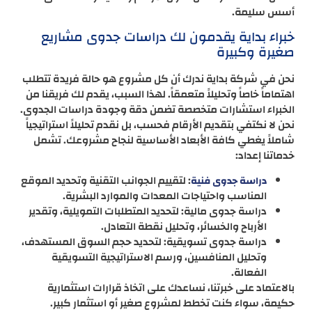
أسس سليمة.
خبراء بداية يقدمون لك دراسات جدوى مشاريع
صغيرة وكبيرة
نحن في شركة بداية ندرك أن كل مشروع هو حالة فريدة تتطلب
اهتماماً خاصاً وتحليلاً متعمقاً. لهذا السبب، يقدم لك فريقنا من
الخبراء استشارات متخصصة تضمن دقة وجودة دراسات الجدوى.
نحن لا نكتفي بتقديم الأرقام فحسب، بل نقدم تحليلاً استراتيجياً
شاملاً يغطي كافة الأبعاد الأساسية لنجاح مشروعك. تشمل
خدماتنا إعداد:
: لتقييم الجوانب التقنية وتحديد الموقع
دراسة جدوى فنية
المناسب واحتياجات المعدات والموارد البشرية.
دراسة جدوى مالية: لتحديد المتطلبات التمويلية، وتقدير
الأرباح والخسائر، وتحليل نقطة التعادل.
دراسة جدوى تسويقية: لتحديد حجم السوق المستهدف،
وتحليل المنافسين، ورسم الاستراتيجية التسويقية
الفعالة.
بالاعتماد على خبرتنا، نساعدك على اتخاذ قرارات استثمارية
حكيمة، سواء كنت تخطط لمشروع صغير أو استثمار كبير.