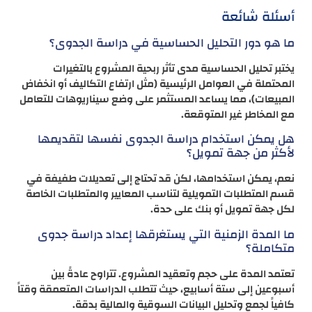
أسئلة شائعة
ما هو دور التحليل الحساسية في دراسة الجدوى؟
يختبر تحليل الحساسية مدى تأثر ربحية المشروع بالتغيرات
المحتملة في العوامل الرئيسية (مثل ارتفاع التكاليف أو انخفاض
المبيعات)، مما يساعد المستثمر على وضع سيناريوهات للتعامل
مع المخاطر غير المتوقعة.
هل يمكن استخدام دراسة الجدوى نفسها لتقديمها
لأكثر من جهة تمويل؟
نعم، يمكن استخدامها، لكن قد تحتاج إلى تعديلات طفيفة في
قسم المتطلبات التمويلية لتناسب المعايير والمتطلبات الخاصة
لكل جهة تمويل أو بنك على حدة.
ما المدة الزمنية التي يستغرقها إعداد دراسة جدوى
متكاملة؟
تعتمد المدة على حجم وتعقيد المشروع. تتراوح عادةً بين
أسبوعين إلى ستة أسابيع، حيث تتطلب الدراسات المتعمقة وقتاً
كافياً لجمع وتحليل البيانات السوقية والمالية بدقة.