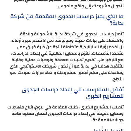
لتحويل مشروعك إلى واقع ملموس.
ما الذي يميز دراسات الجدوى المقدمة من شركة
بداية؟
تتميز دراسات الجدوى في شركة بداية بالشمولية والدقة
والاعتماد على بيانات حديثة وموثوقة. نحن لا نقدم مجرد أرقام،
بل نقدم رؤية استراتيجية متكاملة ناتجة عن خبرة فريق عمل
متعدد التخصصات. نلتزم بالمعايير العالمية في إعداد الدراسات،
مع التركيز على تقديم تحليلات معمقة وتوصيات عملية وقابلة
للتنفيذ. هدفنا في بداية هو أن نكون شريكك الاستراتيجي الذي
يساعدك على فهم أعمق لمشروعك واتخاذ قرارات تقودك نحو
النجاح.
أفضل الممارسات في إعداد دراسات الجدوى
للمشاريع الكبرى
تتطلب المشاريع الكبرى، كتلك المقامة في نيوم، اتباع منهجيات
ومعايير دقيقة في إعداد دراسات الجدوى لضمان تغطية كافة
جوانبها المعقدة.
التحليل الشامل