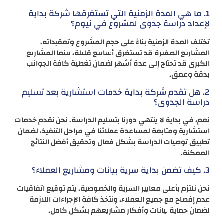
1. ما هي المدة الزمنية التي تستغرقها شركة بداية
لإعداد دراسة جدوى لمشروع في نيوم؟
تختلف المدة الزمنية بناءً على حجم المشروع وتعقيداته.
المشاريع الصغيرة قد تستغرق أسابيع قليلة، بينما المشاريع
الكبرى قد تحتاج إلى عدة أشهر لضمان تغطية كافة الجوانب
بدقة وعمق.
2. هل تقدم شركة بداية خدمات استشارية بعد تسليم
دراسة الجدوى؟
نعم، في بداية لا ينتهي دورنا بتسليم الدراسة. نحن نقدم خدمات
استشارية ومتابعة لمساعدة عملائنا في مراحل التنفيذ، لضمان
تطبيق توصيات الدراسة بشكل فعال وتحقيق أفضل النتائج
الممكنة.
3. كيف تضمن بداية سرية بيانات ومشاريع العملاء؟
نحن نلتزم بأعلى معايير السرية والخصوصية. يتم توقيع اتفاقيات
عدم إفصاح مع جميع العملاء، ونتخذ كافة الإجراءات اللازمة
لضمان حماية بيانات وأفكار مشاريعهم بشكل كامل.