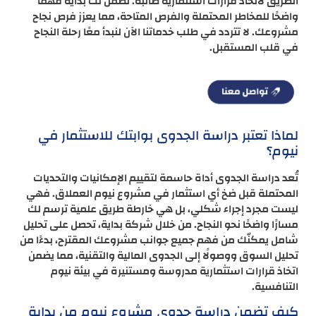
الطريق لاتخاذ قرارات استثمارية صائبة. تضمن لك بداية فهمًا
واضحًا للمخاطر المحتملة والفرص المتاحة، مما يعزز فرص نجاح
مشروعك. لا تتردد في طلب خدماتنا الآن لنبدأ معًا رحلة النجاح
في قلب المستقبل.
لماذا تعتبر دراسة الجدوى بوابتك للاستثمار في
نيوم؟
تُعد دراسة الجدوى أداة حاسمة لتقييم الإمكانيات والتحديات
المحتملة قبل ضخ أي استثمار في مشروع نيوم العملاق. فهي
ليست مجرد إجراء شكلي، بل هي خارطة طريق علمية ترسم لك
مسارًا واضحًا نحو النجاح. من خلال شركة بداية، تحصل على تحليل
شامل يمكنّك من فهم جميع جوانب مشروعك المقترح، بدءًا من
تحليل السوق ووصولًا إلى الجدوى المالية والتقنية، مما يضمن
اتخاذ قرارات استثمارية مدروسة ومستنيرة في بيئة نيوم
التنافسية.
كيف تضمن دراسة جدوى مشروع نيوم من بداية