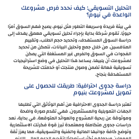
التحليل التسويقي: كيف نحدد فرص مشروعك
الواعدة في نيوم؟
في بيئة فريدة وسريعة التطور مثل نيوم، يصبح فهم السوق أمرًا
حيويًا. تقوم شركة بداية بإجراء تحليل تسويقي معمق يهدف إلى
دراسة السوق المستهدف، وتحديد حجم الطلب، وتقييم
المنافسين. من خلال جمع وتحليل البيانات، نتمكن من تحديد
الفجوات في السوق والفرص غير المستغلة التي يمكن
لمشروعك أن يلبيها. يساعد هذا التحليل في وضع استراتيجيات
تسويقية فعالة تضمن وصول منتجك أو خدمتك للشريحة
المستهدفة بنجاح.
دراسة جدوى احترافية: طريقك للحصول على
تمويل لمشروعك بنيوم
تعتبر دراسة الجدوى الاحترافية من أهم الوثائق التي تطلبها
الجهات التمويلية والمستثمرون. فهي تقدم صورة واضحة
وموثوقة عن ربحية المشروع والعوائد المتوقعة. في بداية، نعد
دراسات جدوى متكاملة ومعتمدة تبرز قوة فكرتك الاستثمارية
وتوضح كافة جوانبها المالية والفنية والتسويقية، مما يعزز ثقة
الممولين ويجعلهم أكثر استعدادًا لتقديم الدعم المالي اللازم