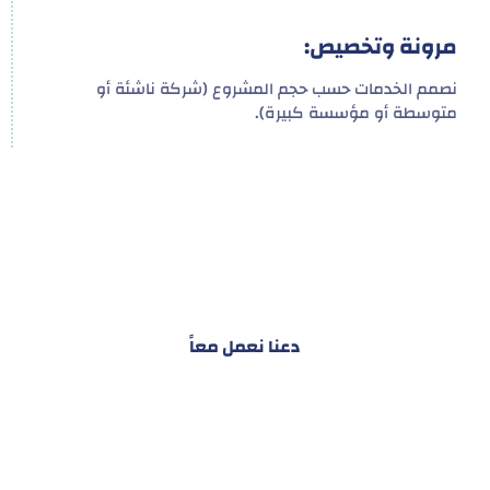
مرونة وتخصيص:
نصمم الخدمات حسب حجم المشروع (شركة ناشئة أو
متوسطة أو مؤسسة كبيرة).
هدفنا ليس تقديم خدمة واحدة!
بل توفير نظام تكاملي للمشاريع والأفراد لتسهيل
البناء – التسويق – التجارة – التعاقدات وغيرها
دعنا نعمل معاً