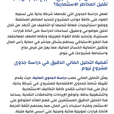
تقليل المخاطر الاستثمارية؟
تعمل دراسة الجدوى التي تقدمها شركة بداية على تسليط
الضوء على كافة جوانب المشروع لتحديد المخاطر المحتملة
ووضع استراتيجيات فعالة لتجنبها أو التخفيف من آثارها. من خلال
تحليل موضوعي وعميق، تساعدك الدراسة على اتخاذ قرارات
مستنيرة، وتحديد نقاط القوة لتعزيزها ونقاط الضعف لمعالجتها.
هذا النهج الاستباقي يساهم بشكل مباشر في حماية رأس المال
وتقليل احتمالية الخسائر المالية، مما يعزز من فرص نجاح
واستدامة مشروعك في نيوم.
أهمية التحليل المالي الدقيق في دراسة جدوى
مشروع نيوم
يمثل التحليل المالي عصب
، حيث يقدم
دراسة الجدوى المالية
تقييمًا شاملاً للجدوى الاقتصادية للمشروع. في شركة بداية،
نركز على هذا الجانب لتقدير كافة التكاليف الاستثمارية
والتشغيلية بدقة، وتوقع الإيرادات والتدفقات النقدية. يساعد
هذا التحليل الدقيق المستثمرين على فهم العائد المتوقع على
الاستثمار وفترة استرداد رأس المال، مما يمنحهم الثقة اللازمة
لاتخاذ قرارات تمويلية صائبة ومبنية على أسس مالية متينة.