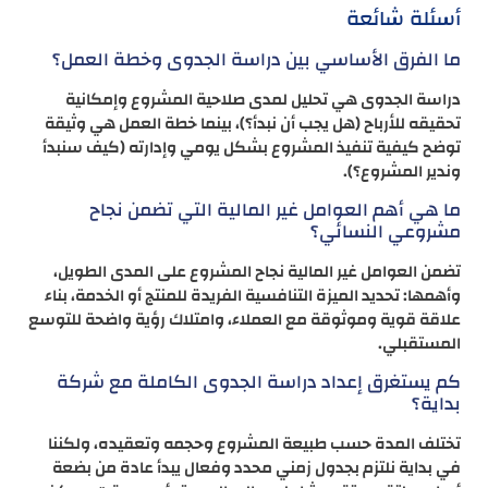
أسئلة شائعة
ما الفرق الأساسي بين دراسة الجدوى وخطة العمل؟
دراسة الجدوى هي تحليل لمدى صلاحية المشروع وإمكانية
تحقيقه للأرباح (هل يجب أن نبدأ؟)، بينما خطة العمل هي وثيقة
توضح كيفية تنفيذ المشروع بشكل يومي وإدارته (كيف سنبدأ
وندير المشروع؟).
ما هي أهم العوامل غير المالية التي تضمن نجاح
مشروعي النسائي؟
تضمن العوامل غير المالية نجاح المشروع على المدى الطويل،
وأهمها: تحديد الميزة التنافسية الفريدة للمنتج أو الخدمة، بناء
علاقة قوية وموثوقة مع العملاء، وامتلاك رؤية واضحة للتوسع
المستقبلي.
كم يستغرق إعداد دراسة الجدوى الكاملة مع شركة
بداية؟
تختلف المدة حسب طبيعة المشروع وحجمه وتعقيده، ولكننا
في بداية نلتزم بجدول زمني محدد وفعال يبدأ عادة من بضعة