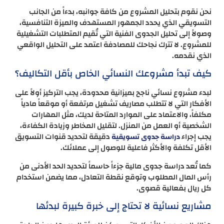
نحن نقوم بتحليل المشروع من كافة جوانبه، بدءاً من الجانب
التسويقي الذي يحدد الجمهور المستهدف والميزة التنافسية،
وصولاً إلى تحليل الجدوى الفنية التي تُقيم المتطلبات التشغيلية
للمشروع. لا تترك نجاحك للمصادفة اعتمد على التحليل الواقعي
الذي نقدمه.
كيف تبدأ مشروعك النسائي الخاص بأقل التكاليف؟
لبدء مشروع نسائي ناجح بميزانية محدودة، يجب التركيز أولاً على
الأفكار التي لا تتطلب مصاريف تشغيل مرتفعة أو موقعاً مادياً
مكلفاً، والاعتماد على الموارد المتاحة لديك، مثل المهارات
الشخصية أو العمل من المنزل. لتقليل المخاطر وزيادة الكفاءة،
يجب إجراء
دقيقة لتحديد قنوات التسويق
دراسة جدوى تسويقية
الأقل تكلفة والأكثر فاعلية للوصول إلى عملائك.
كما تُعد دراسة جدوى مالية جزءاً حاسماً لتحديد الحد الأدنى من
رأس المال المطلوب وتوقع نقطة التعادل، مما يضمن استخدام
كل ريال بفعالية قصوى.
مشاريع نسائية لا تحتاج إلى خبرة كبيرة لبدئها