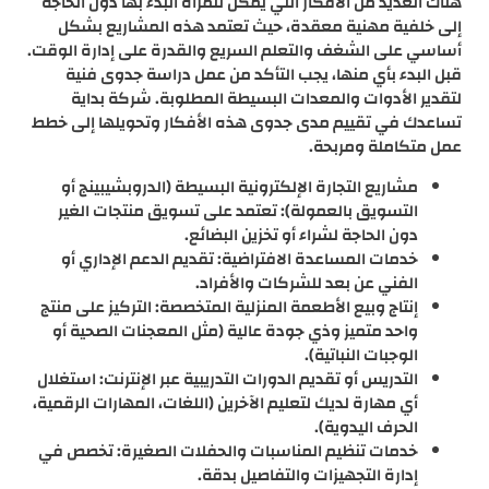
هناك العديد من الأفكار التي يمكن للمرأة البدء بها دون الحاجة
إلى خلفية مهنية معقدة، حيث تعتمد هذه المشاريع بشكل
أساسي على الشغف والتعلم السريع والقدرة على إدارة الوقت.
قبل البدء بأي منها، يجب التأكد من عمل دراسة جدوى فنية
لتقدير الأدوات والمعدات البسيطة المطلوبة. شركة بداية
تساعدك في تقييم مدى جدوى هذه الأفكار وتحويلها إلى خطط
عمل متكاملة ومربحة.
مشاريع التجارة الإلكترونية البسيطة (الدروبشيبينج أو
التسويق بالعمولة): تعتمد على تسويق منتجات الغير
دون الحاجة لشراء أو تخزين البضائع.
خدمات المساعدة الافتراضية: تقديم الدعم الإداري أو
الفني عن بعد للشركات والأفراد.
إنتاج وبيع الأطعمة المنزلية المتخصصة: التركيز على منتج
واحد متميز وذي جودة عالية (مثل المعجنات الصحية أو
الوجبات النباتية).
التدريس أو تقديم الدورات التدريبية عبر الإنترنت: استغلال
أي مهارة لديك لتعليم الآخرين (اللغات، المهارات الرقمية،
الحرف اليدوية).
خدمات تنظيم المناسبات والحفلات الصغيرة: تخصص في
إدارة التجهيزات والتفاصيل بدقة.