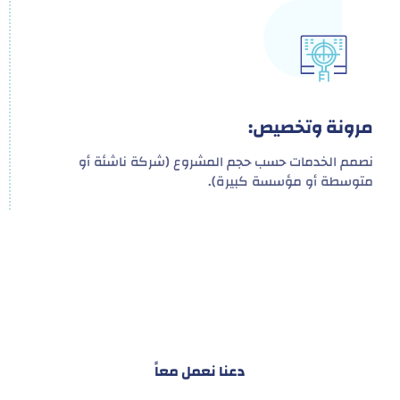
مرونة وتخصيص:
نصمم الخدمات حسب حجم المشروع (شركة ناشئة أو
متوسطة أو مؤسسة كبيرة).
هدفنا ليس تقديم خدمة واحدة!
بل توفير نظام تكاملي للمشاريع والأفراد لتسهيل
البناء – التسويق – التجارة – التعاقدات وغيرها
دعنا نعمل معاً