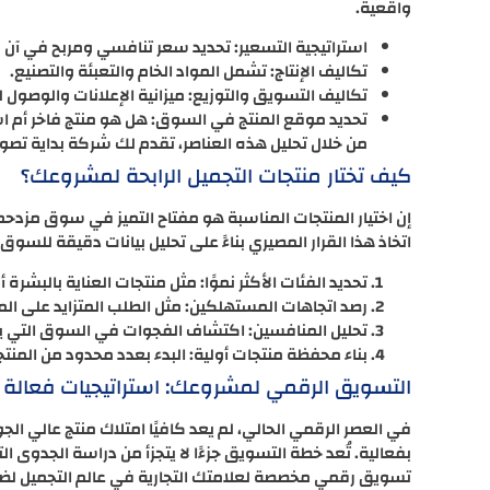
واقعية.
استراتيجية التسعير: تحديد سعر تنافسي ومربح في آن و
تكاليف الإنتاج: تشمل المواد الخام والتعبئة والتصنيع.
تكاليف التسويق والتوزيع: ميزانية الإعلانات والوصول ل
تحديد موقع المنتج في السوق: هل هو منتج فاخر أم 
من خلال تحليل هذه العناصر، تقدم لك شركة بداية تصوراً
كيف تختار منتجات التجميل الرابحة لمشروعك؟
إن اختيار المنتجات المناسبة هو مفتاح التميز في سوق مزد
اتخاذ هذا القرار المصيري بناءً على تحليل بيانات دقيقة للسوق
تحديد الفئات الأكثر نموًا: مثل منتجات العناية بالبشرة أ
رصد اتجاهات المستهلكين: مثل الطلب المتزايد على المنت
تحليل المنافسين: اكتشاف الفجوات في السوق التي 
بناء محفظة منتجات أولية: البدء بعدد محدود من المنتج
التسويق الرقمي لمشروعك: استراتيجيات فعالة 
في العصر الرقمي الحالي، لم يعد كافيًا امتلاك منتج عالي 
بفعالية. تُعد خطة التسويق جزءًا لا يتجزأ من دراسة الجدوى ا
تسويق رقمي مخصصة لعلامتك التجارية في عالم التجميل لضم