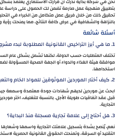
نحن في شركة بداية ندرك أن قرارك الاستثماري يعتمد بشكل 
بتطبيق منهجية عمل صارمة تضمن لك الحصول على دراسة عالي
تحقيق ذلك من خلال فريق عمل متكامل من الخبراء في التحليل 
بالنزاهة والشفافية في عرض كافة النتائج، مما يمنحك رؤي
أسئلة شائعة
1. ما هي أبرز التراخيص القانونية المطلوبة لبدء مشروع منتجات تجميل؟
تختلف المتطلبات حسب الدولة، لكنها تشمل بشكل عام السجل 
موافقة هيئة الغذاء والدواء أو الجهة الصحية المسؤولة لض
استخدامها.
2. كيف أختار الموردين الموثوقين للمواد الخام والتعبئة والتغليف؟
ابحث عن موردين لديهم شهادات جودة معتمدة وسمعة جيدة في
قبل عقد اتفاقيات طويلة الأجل. بالنسبة للتغليف، اختر مورد
التجارية.
3. هل أحتاج إلى علامة تجارية مسجلة منذ البداية؟
نعم، يُنصح بشدة بتسجيل علامتك التجارية واسمها وشعار
التقليد أو السرقة، وتمنحك الحقوق القانونية الحصرية لاست