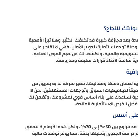
ابتك للنجاح؟
يعد مجازفة كبيرة قد تكلفك الكثير. وهنا تبرز الأهمية
ة توجه استثمارك نحو بر الأمان. فهي لا تقتصر على
لتسويقية والفنية، وتكشف لك عن حجم الفرص المتاحة،
ؤية شاملة لاتخاذ قرارات سليمة ومدروسة.
افية
ية لضمان دقتها وفعاليتها. تتميز شركة بداية بفريق من
عميقاً لديناميكيات السوق وتوجهات المستهلكين. نحن لا
ستراتيجية تساعدك على بناء أساس قوي لمشروعك، وتضمن لك
 الفرص الاستثمارية المتاحة.
 على أسس
يشتهر قطاع مستحضرات التجميل بهوامش ربحه الجذابة التي قد تتراوح بين 50% إلى 70%، ولكن هذه الأرقام لا تتحقق
 دراسة الجدوى بتحليلها بدقة، مما يوفر توقعات مالية