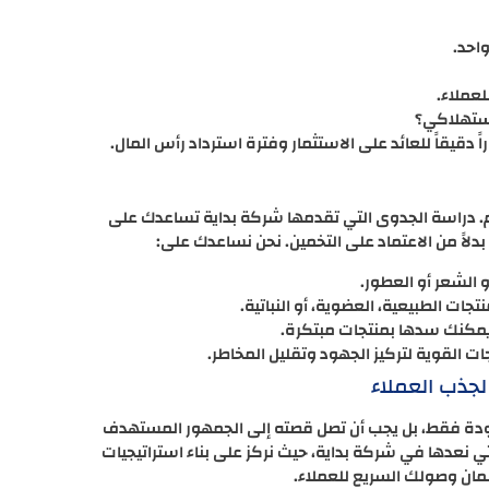
احد.
لعملاء.
استهلاكي؟
 دقيقاً للعائد على الاستثمار وفترة استرداد رأس المال.
حم. دراسة الجدوى التي تقدمها شركة بداية تساعدك على
 بدلاً من الاعتماد على التخمين. نحن نساعدك على:
و الشعر أو العطور.
جات الطبيعية، العضوية، أو النباتية.
يمكنك سدها بمنتجات مبتكرة.
ات القوية لتركيز الجهود وتقليل المخاطر.
لجذب العملاء
الجودة فقط، بل يجب أن تصل قصته إلى الجمهور المستهدف
لتي نعدها في شركة بداية، حيث نركز على بناء استراتيجيات
ان وصولك السريع للعملاء.