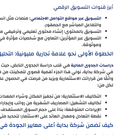
أبرز قنوات التسويق الرقمي
: منصات مثل انس
التسويق عبر مواقع التواصل الاجتماعي
والتفاعل المباشر مع الجمهور.
التسويق بالمحتوى: إنشاء محتوى تعليمي وترفيهي مثل 
التسويق عبر المؤثرين: التعاون مع شخصيات مؤثرة في
وموثوقة.
الخطوة الأولى نحو علامة تجارية مليونية: التحليل
هي قلب دراسة الجدوى النابض، حيث ي
دراسات الجدوى المالية
في شركة بداية، نولي هذا الجزء أهمية قصوى لتمكينك من
واثقًا من قراراتك الاستثمارية ويزيد من فرصك في الحصول على 
لكل من:
التكاليف الاستثمارية: من تجهيز المكان وشراء المعدات
تكاليف التشغيل: المصاريف الشهرية من رواتب وإيجارا
الإيرادات المتوقعة: بناءً على حجم السوق المستهدف و
نقطة التعادل ومعدل العائد على الاستثمار: لتحديد مت
كيف تضمن شركة بداية أعلى معايير الجودة في