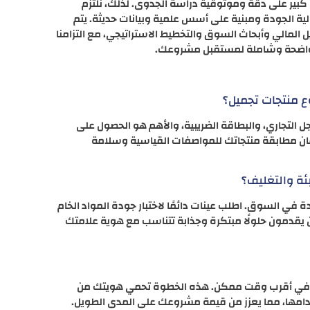
كبير على دقة وموثوقية دراسة الجدوى. لذلك، نلتزم
ة الجودة ومبنية على أسس علمية وبيانات حديثة. يتم
المالي وأبحاث السوق والتخطيط الاستراتيجي، مع التزامنا
ة واضحة وشاملة لمستقبل مشروعك.
التجاري، والبطاقة الضريبية، والأهم هو الحصول على
مان مطابقة منتجاتك للمواصفات القياسية وسلامة
 السوق. اطلب عينات دائمًا لاختبار جودة المواد الخام
ين يقدمون حلولًا مبتكرة وجذابة تتناسب مع هوية علامتك
ها في أقرب وقت ممكن. هذه الخطوة تحمي هويتك من
خدامها، مما يعزز من قيمة مشروعك على المدى الطويل.