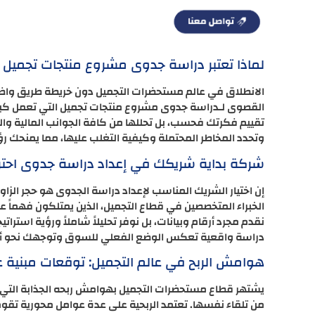
لماذا تعتبر دراسة جدوى مشروع منتجات تجميل بو
الانطلاق في عالم مستحضرات التجميل دون خريطة طريق واضحة 
القصوى لـدراسة جدوى مشروع منتجات تجميل التي تعمل كبوصل
تقييم فكرتك فحسب، بل تحللها من كافة الجوانب المالية وا
وتحدد المخاطر المحتملة وكيفية التغلب عليها، مما يمنحك ر
شركة بداية شريكك في إعداد دراسة جدوى احتر
إن اختيار الشريك المناسب لإعداد دراسة الجدوى هو حجر الزاو
الخبراء المتخصصين في قطاع التجميل، الذين يمتلكون فهماً 
نقدم مجرد أرقام وبيانات، بل نوفر تحليلاً شاملاً ورؤية ا
دراسة واقعية تعكس الوضع الفعلي للسوق وتوجهك نحو أفضل
هوامش الربح في عالم التجميل: توقعات مبنية
من تلقاء نفسها. تعتمد الربحية على عدة عوامل محورية تقوم