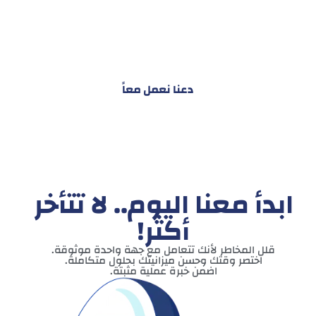
هدفنا ليس تقديم خدمة واحدة!
بل توفير نظام تكاملي للمشاريع والأفراد لتسهيل
البناء – التسويق – التجارة – التعاقدات وغيرها
دعنا نعمل معاً
ابدأ معنا اليوم.. لا تتأخر
أكثر!
قلل المخاطر لأنك تتعامل مع جهة واحدة موثوقة.
اختصر وقتك وحسن ميزانيتك بحلول متكاملة.
اضمن خبرة عملية مثبتة.