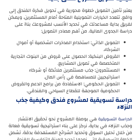
يعتبر تأمين التمويل خطوة محورية في تحويل فكرة الفندق إلى
واقع. تتعدد الخيارات التمويلية المتاحة أمام المستثمرين، ويمكن
لفريق بداية مساعدتك في تحديد الأنسب لمشروعك بناءً على
دراسة الجدوى المالية. من أهم مصادر التمويل:
التمويل الذاتي: استخدام المدخرات الشخصية أو أموال
الشركاء.
القروض البنكية: الحصول على قروض من البنوك التجارية
المتخصصة في تمويل المشاريع.
المستثمرون: جذب مستثمرين ملائكة أو شركاء
استراتيجيين للمساهمة في رأس المال.
التمويل الحكومي: الاستفادة من برامج الدعم والقروض
الحكومية الموجهة للقطاع السياحي والفندقي.
دراسة تسويقية لمشروع فندق وكيفية جذب
النزلاء
هي بوصلة المشروع نحو تحقيق الانتشار
الدراسة التسويقية
وجذب النزلاء في بداية، نركز على بناء استراتيجية تسويقية فعالة
من خلال تحليل السوق وتحديد الشرائح المستهدفة بدقة. تشمل
الخطة التسويقية التي نعدها تحديد الميزة التنافسية للفندق،