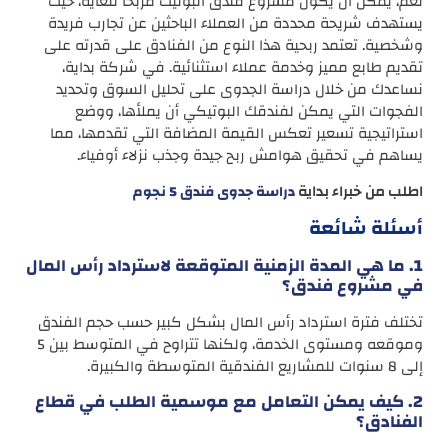
نعم، يمكن أن يكون مشروع فندق البوتيك مربحًا للغاية، حيث
يستهدف شريحة محددة من العملاء الباحثين عن تجارب فريدة
وشخصية. تعتمد ربحية هذا النوع من الفنادق على قدرته على
تقديم طابع مميز وخدمة عملاء استثنائية. في شركة بداية،
نساعدك من خلال دراسة الجدوى على تحليل السوق وتحديد
الفجوات التي يمكن لفندقك البوتيكي أن يملأها، ووضع
استراتيجية تسعير تعكس القيمة المضافة التي تقدمها، مما
يساهم في تحقيق هوامش ربح جيدة وجذب نزلاء أوفياء.
اطلب من خبراء بداية
دراسة جدوى فندق 5 نجوم
أسئلة شائعة
1. ما هي المدة الزمنية المتوقعة لاسترداد رأس المال
في مشروع فندق؟
تختلف فترة استرداد رأس المال بشكل كبير حسب حجم الفندق
وموقعه ومستوى الخدمة، ولكنها تتراوح في المتوسط بين 5
إلى 8 سنوات للمشاريع الفندقية المتوسطة والكبيرة.
2. كيف يمكن التعامل مع موسمية الطلب في قطاع
الفنادق؟