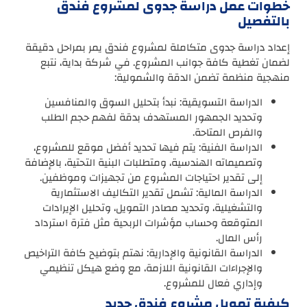
خطوات عمل دراسة جدوى لمشروع فندق
بالتفصيل
إعداد دراسة جدوى متكاملة لمشروع فندق يمر بمراحل دقيقة
لضمان تغطية كافة جوانب المشروع. في شركة بداية، نتبع
منهجية منظمة تضمن الدقة والشمولية:
الدراسة التسويقية: نبدأ بتحليل السوق والمنافسين
وتحديد الجمهور المستهدف بدقة لفهم حجم الطلب
والفرص المتاحة.
الدراسة الفنية: يتم فيها تحديد أفضل موقع للمشروع،
وتصميماته الهندسية، ومتطلبات البنية التحتية، بالإضافة
إلى تقدير احتياجات المشروع من تجهيزات وموظفين.
الدراسة المالية: تشمل تقدير التكاليف الاستثمارية
والتشغيلية، وتحديد مصادر التمويل، وتحليل الإيرادات
المتوقعة وحساب مؤشرات الربحية مثل فترة استرداد
رأس المال.
الدراسة القانونية والإدارية: نهتم بتوضيح كافة التراخيص
والإجراءات القانونية اللازمة، مع وضع هيكل تنظيمي
وإداري فعال للمشروع.
كيفية تمويل مشروع فندق جديد