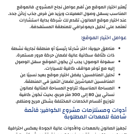
يُعتبر اختيار الموقع من أهم عوامل نجاح المشروع. فالموقع
المناسب يسهل وصول العميلات ويزيد من فرص جذب زبائن جدد.
عند اختيار موقع الصالون، تقدم لك شركة بداية استشارات
تعتمد على تحليل ديموغرافي للمنطقة المستهدفة.
عوامل اختيار الموقع:
مناطق حيوية: اختر شارعًا رئيسيًا أو منطقة تجارية نشطة
ذات كثافة سكانية عالية لضمان حركة مرور مستمرة.
سهولة الوصول: يجب أن يكون الموقع سهل الوصول
إليه مع توفر مواقف كافية للسيارات.
تحليل المنافسين: يفضل اختيار موقع بعيد نسبيًا عن
المنافسين المباشرين لضمان التميز في المنطقة.
المساحة المناسبة: تتراوح المساحة المثالية لصالون
نسائي بين 80 إلى 300 متر مربع، بحيث تكون كافية
لتوزيع أقسام الخدمات المختلفة بشكل مريح ومنظم.
أدوات ومستلزمات مشروع الكوافير: قائمة
شاملة للمعدات المطلوبة
تجهيز الصالون بالمعدات والأدوات عالية الجودة يعكس احترافية