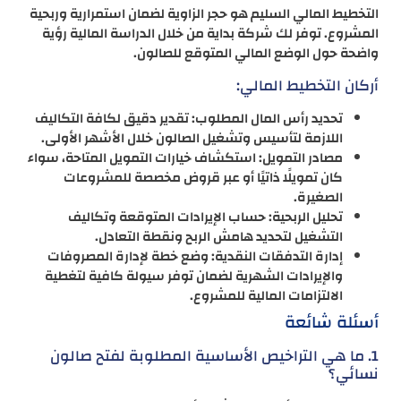
التخطيط المالي السليم هو حجر الزاوية لضمان استمرارية وربحية
المشروع. توفر لك شركة بداية من خلال الدراسة المالية رؤية
واضحة حول الوضع المالي المتوقع للصالون.
أركان التخطيط المالي:
تحديد رأس المال المطلوب: تقدير دقيق لكافة التكاليف
اللازمة لتأسيس وتشغيل الصالون خلال الأشهر الأولى.
مصادر التمويل: استكشاف خيارات التمويل المتاحة، سواء
كان تمويلًا ذاتيًا أو عبر قروض مخصصة للمشروعات
الصغيرة.
تحليل الربحية: حساب الإيرادات المتوقعة وتكاليف
التشغيل لتحديد هامش الربح ونقطة التعادل.
إدارة التدفقات النقدية: وضع خطة لإدارة المصروفات
والإيرادات الشهرية لضمان توفر سيولة كافية لتغطية
الالتزامات المالية للمشروع.
أسئلة شائعة
1. ما هي التراخيص الأساسية المطلوبة لفتح صالون
نسائي؟