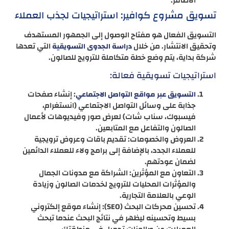
الأظافر.
تسويق مشروع كوافير: استراتيجيات لجذب العملاء
التسويق الفعال هو مفتاح الوصول إلى الجمهور المستهدف
وتحقيق الانتشار. من خلال
التي تعدها
دراسة الجدوى التسويقية
شركة بداية، يتم وضع خطة متكاملة للترويج للصالون.
استراتيجيات تسويقية فعالة:
: إنشاء صفحات
التسويق عبر مواقع التواصل الاجتماعي
جذابة على وسائل التواصل الاجتماعي (انستغرام،
فيسبوك، سناب شات) لعرض صور وفيديوهات لأعمال
الصالون والتفاعل مع المتابعين.
العروض والخصومات: تقديم باقات وعروض ترويجية
للعملاء الجدد، بالإضافة إلى برامج ولاء للعملاء الدائمين
لضمان عودتهم.
التعاون مع المؤثرين: الشراكة مع مدونات الجمال
والمؤثرات المحليات للترويج لخدمات الصالون وزيادة
الوعي بالعلامة التجارية.
تحسين محركات البحث (SEO): إنشاء موقع إلكتروني
بسيط وتحسينه ليظهر في نتائج البحث عندما تبحث