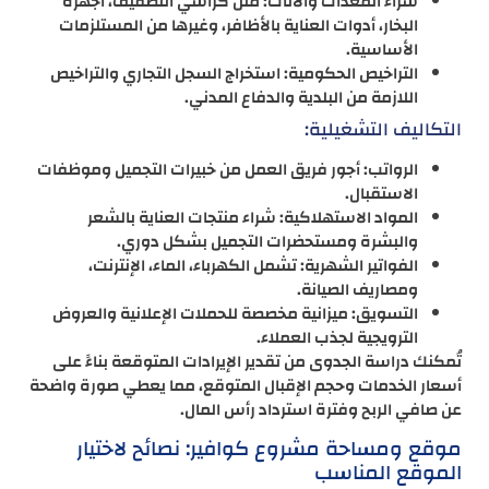
شراء المعدات والأثاث: مثل كراسي التصفيف، أجهزة
البخار، أدوات العناية بالأظافر، وغيرها من المستلزمات
الأساسية.
التراخيص الحكومية: استخراج السجل التجاري والتراخيص
اللازمة من البلدية والدفاع المدني.
التكاليف التشغيلية:
الرواتب: أجور فريق العمل من خبيرات التجميل وموظفات
الاستقبال.
المواد الاستهلاكية: شراء منتجات العناية بالشعر
والبشرة ومستحضرات التجميل بشكل دوري.
الفواتير الشهرية: تشمل الكهرباء، الماء، الإنترنت،
ومصاريف الصيانة.
التسويق: ميزانية مخصصة للحملات الإعلانية والعروض
الترويجية لجذب العملاء.
تُمكنك دراسة الجدوى من تقدير الإيرادات المتوقعة بناءً على
أسعار الخدمات وحجم الإقبال المتوقع، مما يعطي صورة واضحة
عن صافي الربح وفترة استرداد رأس المال.
موقع ومساحة مشروع كوافير: نصائح لاختيار
الموقع المناسب