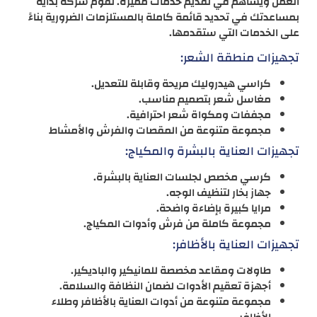
العمل ويساهم في تقديم خدمات مميزة. تقوم شركة بداية
بمساعدتك في تحديد قائمة كاملة بالمستلزمات الضرورية بناءً
على الخدمات التي ستقدمها.
تجهيزات منطقة الشعر:
كراسي هيدروليك مريحة وقابلة للتعديل.
مغاسل شعر بتصميم مناسب.
مجففات ومكواة شعر احترافية.
مجموعة متنوعة من المقصات والفرش والأمشاط
تجهيزات العناية بالبشرة والمكياج:
كرسي مخصص لجلسات العناية بالبشرة.
جهاز بخار لتنظيف الوجه.
مرايا كبيرة بإضاءة واضحة.
مجموعة كاملة من فرش وأدوات المكياج.
تجهيزات العناية بالأظافر:
طاولات ومقاعد مخصصة للمانيكير والباديكير.
أجهزة تعقيم الأدوات لضمان النظافة والسلامة.
مجموعة متنوعة من أدوات العناية بالأظافر وطلاء