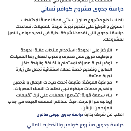
العميلات عن صالونات تجميل في منطقتك.
دراسة جدوى مشروع كوافير نسائي
يتطلب نجاح مشروع صالون نسائي فهمًا عميقًا لاحتياجات
السوق والتركيز على تقديم تجربة فريدة للعميلات. تساعدك
دراسة الجدوى التي تقدمها شركة بداية في تحديد عوامل التميز
لمشروعك.
التركيز على الجودة: استخدام منتجات عالية الجودة
وتوظيف فريق عمل محترف ومدرب لضمان رضا العميلات
توفير تجربة مميزة: الاهتمام بالنظافة والراحة داخل
الصالون وتقديم خدمة عملاء استثنائية تجعل كل زيارة
تجربة ممتعة.
مواكبة الموضة: متابعة أحدث صيحات الجمال والتجميل
وتقديم خدمات مبتكرة تلبي تطلعات النساء العصريات.
بناء سمعة قوية: تشجيع العميلات على ترك تقييمات
إيجابية عبر الإنترنت، حيث تساهم السمعة الجيدة في جذب
المزيد من الزبائن.
اطلب من شركة بداية
دراسة جدوى بيوتى صالون
دراسة جدوى مشروع كوافير والتخطيط المالي