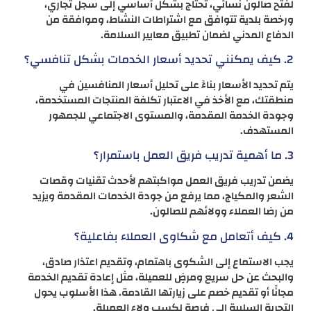
لفتح صالون نسائي، تحتاج بشكل أساسي إلى سجل تجاري،
ورخصة بلدية تتوافق مع اشتراطات النشاط، وموافقة من
الدفاع المدني لضمان تطبيق معايير السلامة.
2. كيف يمكنني تحديد أسعار الخدمات بشكل تنافسي؟
يتم تحديد الأسعار بناءً على تحليل أسعار المنافسين في
منطقتك، مع الأخذ في الاعتبار تكلفة المنتجات المستخدمة،
وجودة الخدمة المقدمة، والمستوى الاجتماعي للجمهور
المستهدف.
3. ما أهمية تدريب فريق العمل باستمرار؟
يضمن تدريب فريق العمل مواكبتهم لأحدث تقنيات وقصات
الشعر والمكياج، مما يرفع من جودة الخدمات المقدمة ويزيد
من رضا العملاء وولائهم للصالون.
4. كيف أتعامل مع شكاوى العملاء بفاعلية؟
يجب الاستماع إلى الشكوى باهتمام، وتقديم اعتذار صادق،
والبحث عن حل سريع ومرضٍ للعميلة، مثل إعادة تقديم الخدمة
مجانًا أو تقديم خصم على زيارتها القادمة. هذا الأسلوب يحول
التجربة السلبية إلى فرصة لكسب ولاء العميلة.