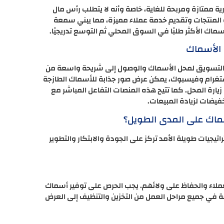
ممتازة ومربحة للغاية، خاصة وأنه لا يتطلب رأس مال
دة المنتجات وتقديم خدمة عملاء مميزة، مما يبني سمعة
ماك الأكثر طلبًا في السوق المحلي ثم التوسع تدريجيًا.
 الأسماك
ي التسويق لمحل الأسماك والوصول إلى شريحة واسعة من
ستغرام وفيسبوك، يمكن عرض صور جذابة للأسماك الطازجة
ارة المحل. كما تتيح هذه المنصات التفاعل المباشر مع
فيضات لزيادة المبيعات.
ماك على المدى الطويل؟
يجيات طويلة الأمد تركز على الجودة والابتكار والتطوير
لعملاء والحفاظ على ولائهم. يجب الحرص على توفير أسماك
افة في جميع مراحل العمل من التخزين والتنظيف إلى العرض