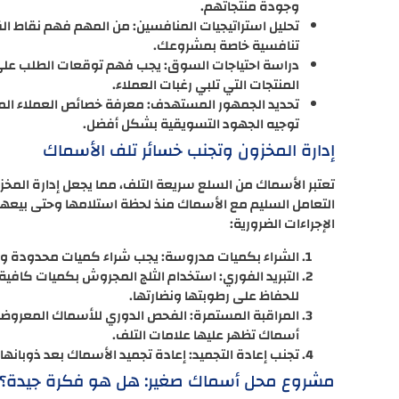
وجودة منتجاتهم.
تحليل استراتيجيات المنافسين: من المهم فهم نقاط ال
تنافسية خاصة بمشروعك.
دراسة احتياجات السوق: يجب فهم توقعات الطلب على 
المنتجات التي تلبي رغبات العملاء.
تحديد الجمهور المستهدف: معرفة خصائص العملاء المحت
توجيه الجهود التسويقية بشكل أفضل.
إدارة المخزون وتجنب خسائر تلف الأسماك
تعتبر الأسماك من السلع سريعة التلف، مما يجعل إدارة المخزون 
التعامل السليم مع الأسماك منذ لحظة استلامها وحتى بيعها
الإجراءات الضرورية:
الشراء بكميات مدروسة: يجب شراء كميات محدودة وم
التبريد الفوري: استخدام الثلج المجروش بكميات كافي
للحفاظ على رطوبتها ونضارتها.
المراقبة المستمرة: الفحص الدوري للأسماك المعروضة
أسماك تظهر عليها علامات التلف.
تجنب إعادة التجميد: إعادة تجميد الأسماك بعد ذوبانها 
مشروع محل أسماك صغير: هل هو فكرة جيدة؟