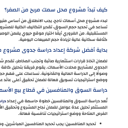
كيف تبدأ مشروع محل سمك مربح من الصفر؟
لبدء مشروع محل أسماك ناجح، يجب الانطلاق من أساس متين
تساعد في تحديد حجم السوق، تقدير التكاليف الكلية للمشروع 
المستقبلية. من الضروري أيضًا اختيار موقع حيوي يضمن الوص
كثافة سكانية عالية لزيادة حجم المبيعات اليومية.
بداية أفضل شركة إعداد دراسة جدوى مشروع 
لضمان اتخاذ قرارات استثمارية صائبة وتجنب المخاطر، تقدم
الجدوى لمشاريع محلات الأسماك. يقوم فريقنا بتحليل كافة جو
وصولًا إلى الدراسة المالية والقانونية. نساعدك على فهم حجم
ووضع استراتيجيات تسويق فعالة لضمان تحقيق أعلى عائد على
دراسة السوق والمنافسين في قطاع بيع الأسم
تُعد دراسة السوق والمنافسين خطوة حاسمة في إعداد
درا
المستثمر تحليل عدة عوامل لضمان نجاح المشروع وتحقيق الأر
الفرص المتاحة ووضع استراتيجيات تنافسية فعالة.
تحديد المنافسين: يجب تحديد المنافسين المباشرين، و