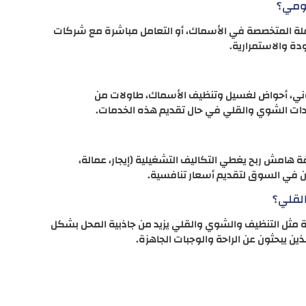
يومي؟
لة المتخصصة في الأسماك، أو التعامل مباشرة مع شركات
دة والاستمرارية.
روني، أحواض لغسيل وتنظيف الأسماك، طاولات من
دات الشوي والقلي في حال تقديم هذه الخدمات.
فة هامش ربح يغطي التكاليف التشغيلية (إيجار، عمالة،
فسين في السوق لتقديم أسعار تنافسية.
لقلي؟
ية مثل التنظيف والشوي والقلي يزيد من جاذبية المحل بشكل
ين يبحثون عن الراحة والوجبات الجاهزة.