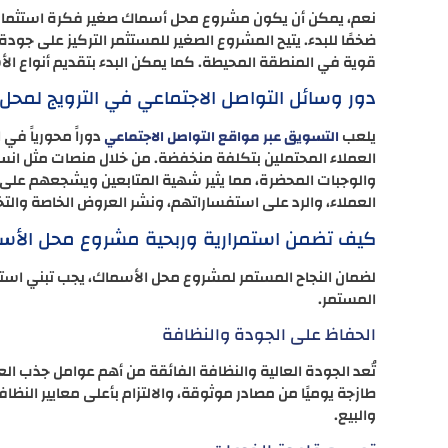
نعم، يمكن أن يكون مشروع محل أسماك صغير فكرة استثمارية 
ضخمًا للبدء. يتيح المشروع الصغير للمستثمر التركيز على جو
قوية في المنطقة المحيطة. كما يمكن البدء بتقديم أنواع الأس
دور وسائل التواصل الاجتماعي في الترويج لمحل
يلعب
دوراً محورياً ف
التسويق عبر مواقع التواصل الاجتماعي
العملاء المحتملين بتكلفة منخفضة. من خلال منصات مثل ان
والوجبات المحضرة، مما يثير شهية المتابعين ويشجعهم على زي
العملاء، والرد على استفساراتهم، ونشر العروض الخاصة والتخ
كيف تضمن استمرارية وربحية مشروع محل الأس
لضمان النجاح المستمر لمشروع محل الأسماك، يجب تبني استرات
المستمر.
الحفاظ على الجودة والنظافة
تُعد الجودة العالية والنظافة الفائقة من أهم عوامل جذب ا
طازجة يوميًا من مصادر موثوقة، والالتزام بأعلى معايير النظ
والبيع.