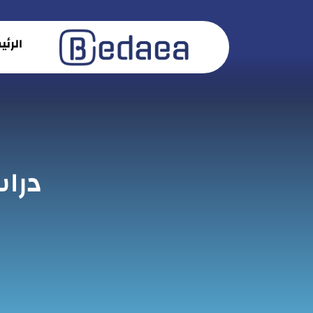
الرئ
درا