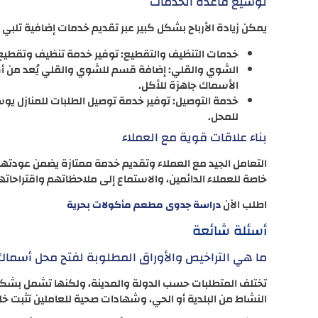
توسيع قاعدة الخدمات
يمكن زيادة الأرباح بشكل كبير عبر تقديم خدمات إضافية تلبي ا
خدمات التنظيف والتقطيع: توفير خدمة تنظيف وتقطيع
الشوي والقلي: إضافة قسم للشوي والقلي يُعد من أكثر
الأسماك جاهزة للأكل.
خدمة التوصيل: توفير خدمة توصيل الطلبات للمنازل يو
للمحل.
بناء علاقات قوية مع العملاء
التعامل الجيد مع العملاء وتقديم خدمة ممتازة يضمن عودته
خاصة للعملاء الدائمين، والاستماع إلى ملاحظاتهم واقتراحاته
اطلب الآن
دراسة جدوى مطعم مأكولات بحرية
أسئلة شائعة
ما هي التراخيص والأوراق المطلوبة لفتح محل أسماك
تختلف المتطلبات حسب الدولة والمدينة، ولكنها تشمل بشكل ع
النشاط من البلدية أو الحي، وشهادات صحية للعاملين تثبت خ