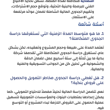
متكاملة لهذه المنصة، تشمل تحديد الاحتياج
اقتصادية
الفني للبرمجة والبنية التحتية، وتوقع حجم الاشتراكات،
وتقييم الجدوى المالية الشاملة لضمان عوائد مرتفعة
على الاستثمار.
أسئلة شائعة
1. ما هو متوسط المدة الزمنية التي تستغرقها دراسة
الجدوى المتكاملة؟
تعتمد المدة على طبيعة وحجم المشروع وتعقيده، لكن بشكل
عام، تستغرق دراسة الجدوى المتكاملة التي تقدمها شركة
بداية ما بين ثلاثة إلى ستة أسابيع عمل، لضمان الدقة
والشمولية في تحليل كل من الجوانب التسويقية والفنية
والمالية.
2. هل تغطي دراسة الجدوى مخاطر التمويل والحصول
على قروض بنكية؟
نعم، تتضمن الدراسة المالية تحليلاً مفصلاً للاحتياج التمويلي، كما
يمكن إعدادها بمتطلبات البنوك والمؤسسات التمويلية لتسهيل
عملية الحصول على القروض اللازمة لبدء المشروع أو التوسع
فيه.