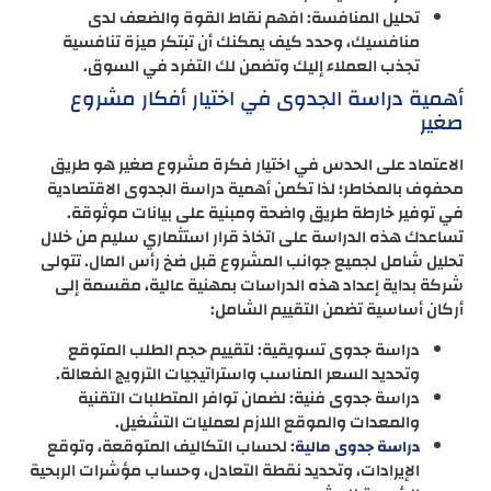
تحليل المنافسة: افهم نقاط القوة والضعف لدى
منافسيك، وحدد كيف يمكنك أن تبتكر ميزة تنافسية
تجذب العملاء إليك وتضمن لك التفرد في السوق.
أهمية دراسة الجدوى في اختيار أفكار مشروع
صغير
الاعتماد على الحدس في اختيار فكرة مشروع صغير هو طريق
محفوف بالمخاطر؛ لذا تكمن أهمية دراسة الجدوى الاقتصادية
في توفير خارطة طريق واضحة ومبنية على بيانات موثوقة.
تساعدك هذه الدراسة على اتخاذ قرار استثماري سليم من خلال
تحليل شامل لجميع جوانب المشروع قبل ضخ رأس المال. تتولى
شركة بداية إعداد هذه الدراسات بمهنية عالية، مقسمة إلى
أركان أساسية تضمن التقييم الشامل:
دراسة جدوى تسويقية: لتقييم حجم الطلب المتوقع
وتحديد السعر المناسب واستراتيجيات الترويج الفعالة.
دراسة جدوى فنية: لضمان توافر المتطلبات التقنية
والمعدات والموقع اللازم لعمليات التشغيل.
: لحساب التكاليف المتوقعة، وتوقع
دراسة جدوى مالية
الإيرادات، وتحديد نقطة التعادل، وحساب مؤشرات الربحية