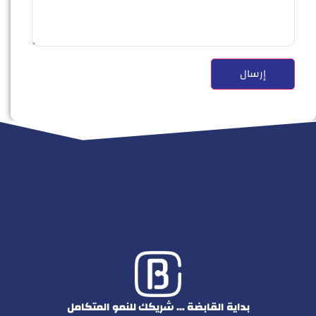
بداية القابضة … شريكك للنمو المتكامل