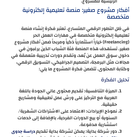
الرئيسية للمشروع.
أفكار مشروع صغير: منصة تعليمية إلكترونية
متخصصة
في ظل التطور الرقمي المتسارع، تعتبر فكرة إنشاء منصة
تعليمية إلكترونية متخصصة في مهارات العمل الحر
(Freelancing) خياراً استثمارياً ذكياً ومربحاً ضمن أفكار مشروع
صغير. تستهدف هذه المنصة فئة الشباب الذين يرغبون في
دخول سوق العمل عن بُعد، وتقدم دورات تدريبية متعمقة في
مجالات مثل البرمجة، التصميم الجرافيكي، التسويق الرقمي،
وكتابة المحتوى. تتضمن فكرة المشروع ما يلي:
تحليل الفكرة
الميزة التنافسية: تقديم محتوى عالي الجودة باللغة
العربية مع التركيز على ورش عمل تطبيقية ومشاريع
حقيقية.
نموذج الإيرادات: الاعتماد على الاشتراكات الشهرية/
السنوية أو بيع الدورات الفردية، بالإضافة إلى خدمات
استشارية مدفوعة.
دور شركة بداية: يمكن لشركة بداية تقديم
دراسة جدوى