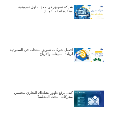
شركة تسويق في جدة: حلول تسويقية
مبتكرة لنجاح أعمالك
أفضل شركات تسويق منتجات في السعودية
لزيادة المبيعات والأرباح
كيف ترفع ظهور نشاطك التجاري بتحسين
محركات البحث المحلية؟