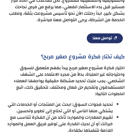
والتسويقية والتشغيلية للمشروع. نحن نساعدك في اتخاذ قرار
مستنير قبل بدء الاستثمار الفعلي، مما يرفع من فرص نجاحك
بشكل كبير. ابدأ رحلتك الآن نحو تأسيس مشروعك بثقة، ولطلب
الخدمة من الشركة، يرجى التواصل معنا مباشرة.
كيف تختار فكرة مشروع صغير مربح؟
اختيار فكرة مشروع صغير مربح يبدأ بفهم متعمق للسوق
واحتياجاته غير الملباة، بدلاً من مجرد الاعتماد على الشغف
الشخصي. يجب عليك تحديد مشكلة حقيقية يواجهها العملاء
المستهدفون وتقديم حل فعال ومختلف. لتحقيق ذلك، اتبع
الخطوات التالية:
تحديد فجوات السوق: ابحث عن المنتجات أو الخدمات التي
يشتكي منها الناس أو التي تحتاج إلى تطوير وتحسين.
تقييم المهارات والموارد: تأكد من أن الفكرة تتناسب مع
خبراتك أو أن لديك القدرة على توفير فريق العمل والموارد
اللازمة لتنفيذها بكفاءة.