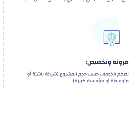
مرونة وتخصيص:
نصمم الخدمات حسب حجم المشروع (شركة ناشئة أو
متوسطة أو مؤسسة كبيرة).
هدفنا ليس تقديم خدمة واحدة!
بل توفير نظام تكاملي للمشاريع والأفراد لتسهيل
البناء – التسويق – التجارة – التعاقدات وغيرها