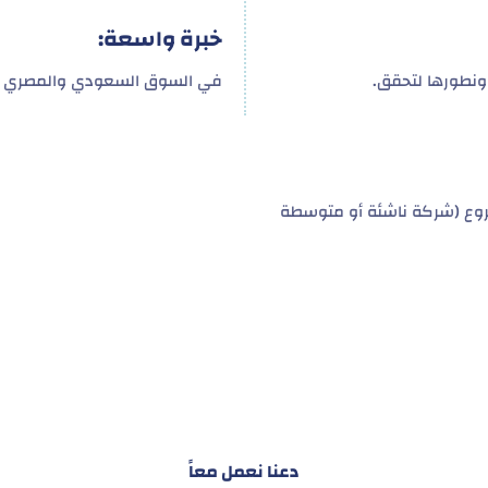
خبرة واسعة:
ونطورها لتحقق.
في السوق السعودي والمصري و
وع (شركة ناشئة أو متوسطة
نا ليس تقديم خدمة واحد
ملي للمشاريع والأفراد لتسهيل البناء – التسويق – التجارة – 
دعنا نعمل معاً