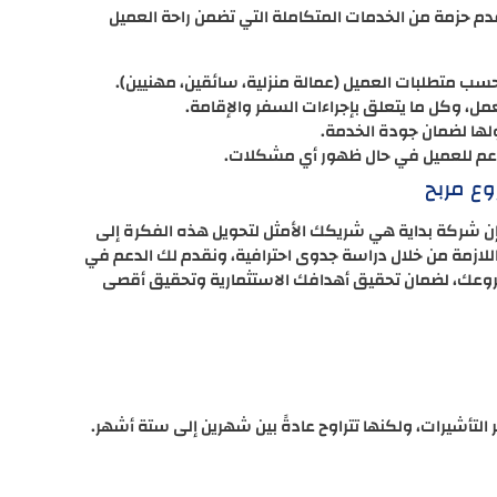
قدم حزمة من الخدمات المتكاملة التي تضمن راحة العميل
سب متطلبات العميل (عمالة منزلية، سائقين، مهنيين).
العمل، وكل ما يتعلق بإجراءات السفر والإقامة.
صولها لضمان جودة الخدمة.
لدعم للعميل في حال ظهور أي مشكلات.
وع مربح
إن شركة بداية هي شريكك الأمثل لتحويل هذه الفكرة إلى
لازمة من خلال دراسة جدوى احترافية، ونقدم لك الدعم في
شروعك، لضمان تحقيق أهدافك الاستثمارية وتحقيق أقصى
 التأشيرات، ولكنها تتراوح عادةً بين شهرين إلى ستة أشهر.