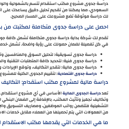
دراسة جدوى مشروع مكتب استقدام تتسم بالشمولية والواقعية
السعودي، مما يمكننا من تقديم تحليل دقيق يساعدك على اتخ
لك دراسة موثوقة تضع مشروعك على المسار الصحيح.
احصل على دراسة جدوى متكاملة لمكتبك من بد
تقدم لك شركة بداية دراسة جدوى متكاملة تشمل كافة جوان
في كل تفصيلة لضمان حصولك على رؤية واضحة. تشمل خدماتن
دراسة جدوى تسويقية: لتحليل السوق والمنافسين وتح
دراسة جدوى فنية: لتحديد كافة المتطلبات التقنية والم
دراسة جدوى مالية: لتقدير التكاليف، وتوقع الإيرادات وا
: لتقييم الجدوى الكلية للمشروع 
دراسة جدوى اقتصادية
دراسة مالية لمشروع مكتب استقدام: التكاليف و
تعد
الأساس في أي مشروع استقدام. تش
دراسة الجدوى المالية
التشغيلية فتتضمن رواتب الموظفين، ومصاريف التسويق والإعل
من العمولات التي يتم تحصيلها من العملاء مقابل خدمات الا
ما هي الخدمات التي يقدمها مكتب الاستقدام ل