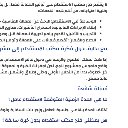
لا يقتصر دور مكتب الاستقدام على توفير العمالة فقط، بل ي
وتلبية احتياجاته. من أهم هذه الخدمات:
الوساطة في الاستقدام: البحث عن العمالة المناسبة ح
إنهاء الإجراءات القانونية: استخراج التأشيرات، تصاريح 
التدريب والتأهيل: تقديم برامج تدريبية للعمالة قبل و
الدعم والضمان: تقديم ضمانات على العمالة وتوفير ا
مع بداية، حول فكرة مكتب الاستقدام إلى مشر
إذا كنت تمتلك الطموح والرغبة في دخول عالم الاستقدام، ف
واقع ملموس ومشروع ناجح. نحن نوفر لك الخبرة والمعرفة ال
كل خطوة، بدءاً من التحليل الأولي وحتى إطلاق وتشغيل م
عائد ممكن.
أسئلة شائعة
ما هي المدة الزمنية المتوقعة لاستقدام عامل؟
تختلف المدة بناءً على جنسية العامل وإجراءات السفارة وتوفر
هل يمكنني فتح مكتب استقدام بدون خبرة سابقة؟