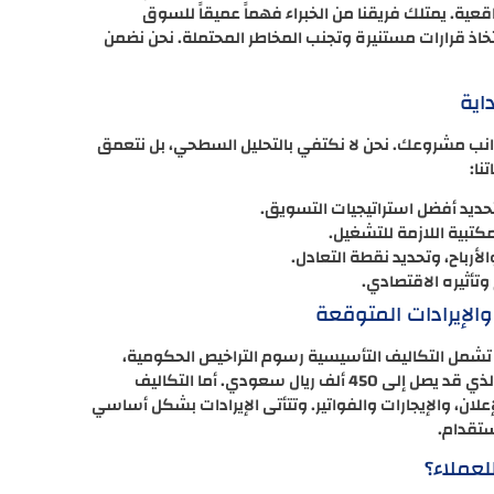
. يمتلك فريقنا من الخبراء فهماً عميقاً للسوق
اذ قرارات مستنيرة وتجنب المخاطر المحتملة. نحن نضمن
اية
ب مشروعك. نحن لا نكتفي بالتحليل السطحي، بل نتعمق
ا:
ديد أفضل استراتيجيات التسويق.
كتبية اللازمة للتشغيل.
لأرباح، وتحديد نقطة التعادل.
وتأثيره الاقتصادي.
الإيرادات المتوقعة
مل التكاليف التأسيسية رسوم التراخيص الحكومية،
وتكاليف تجهيز وتأثيث المكتب، بالإضافة إلى الضمان البنكي الذي قد يصل إلى 450 ألف ريال سعودي. أما التكاليف
ان، والإيجارات والفواتير. وتتأتى الإيرادات بشكل أساسي
ستقدام.
لعملاء؟