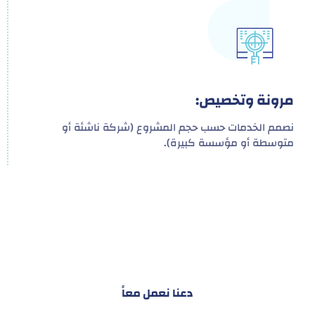
مرونة وتخصيص:
نصمم الخدمات حسب حجم المشروع (شركة ناشئة أو
متوسطة أو مؤسسة كبيرة).
هدفنا ليس تقديم خدمة واحدة!
بل توفير نظام تكاملي للمشاريع والأفراد لتسهيل
البناء – التسويق – التجارة – التعاقدات وغيرها
دعنا نعمل معاً