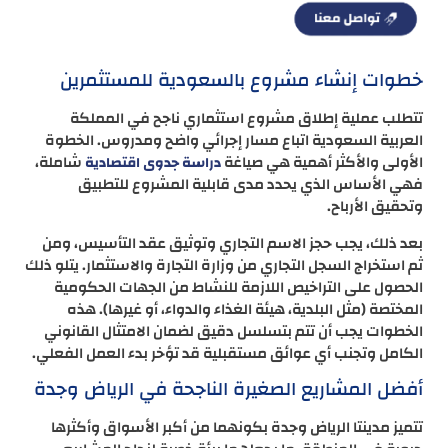
خطوات إنشاء مشروع بالسعودية للمستثمرين
تتطلب عملية إطلاق مشروع استثماري ناجح في المملكة
العربية السعودية اتباع مسار إجرائي واضح ومدروس. الخطوة
الأولى والأكثر أهمية هي صياغة
شاملة،
دراسة جدوى اقتصادية
فهي الأساس الذي يحدد مدى قابلية المشروع للتطبيق
وتحقيق الأرباح.
بعد ذلك، يجب حجز الاسم التجاري وتوثيق عقد التأسيس، ومن
ثم استخراج السجل التجاري من وزارة التجارة والاستثمار. يتلو ذلك
الحصول على التراخيص اللازمة للنشاط من الجهات الحكومية
المختصة (مثل البلدية، هيئة الغذاء والدواء، أو غيرها). هذه
الخطوات يجب أن تتم بتسلسل دقيق لضمان الامتثال القانوني
الكامل وتجنب أي عوائق مستقبلية قد تؤخر بدء العمل الفعلي.
أفضل المشاريع الصغيرة الناجحة في الرياض وجدة
تتميز مدينتا الرياض وجدة بكونهما من أكبر الأسواق وأكثرها