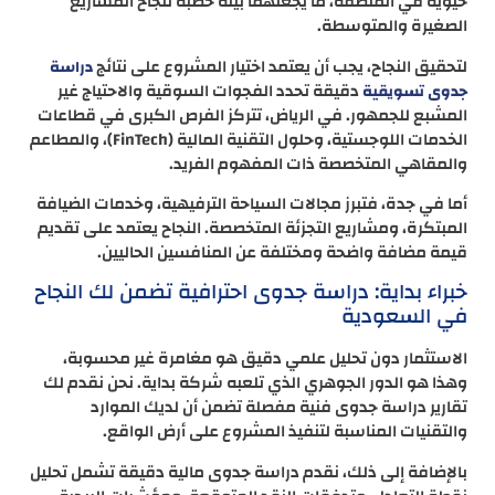
حيوية في المنطقة، ما يجعلهما بيئة خصبة لنجاح المشاريع
الصغيرة والمتوسطة.
لتحقيق النجاح، يجب أن يعتمد اختيار المشروع على نتائج
دراسة
دقيقة تحدد الفجوات السوقية والاحتياج غير
جدوى تسويقية
المشبع للجمهور. في الرياض، تتركز الفرص الكبرى في قطاعات
الخدمات اللوجستية، وحلول التقنية المالية (FinTech)، والمطاعم
والمقاهي المتخصصة ذات المفهوم الفريد.
أما في جدة، فتبرز مجالات السياحة الترفيهية، وخدمات الضيافة
المبتكرة، ومشاريع التجزئة المتخصصة. النجاح يعتمد على تقديم
قيمة مضافة واضحة ومختلفة عن المنافسين الحاليين.
خبراء بداية: دراسة جدوى احترافية تضمن لك النجاح
في السعودية
الاستثمار دون تحليل علمي دقيق هو مغامرة غير محسوبة،
وهذا هو الدور الجوهري الذي تلعبه شركة بداية. نحن نقدم لك
تقارير دراسة جدوى فنية مفصلة تضمن أن لديك الموارد
والتقنيات المناسبة لتنفيذ المشروع على أرض الواقع.
بالإضافة إلى ذلك، نقدم دراسة جدوى مالية دقيقة تشمل تحليل