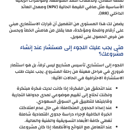
نقطة التعادل، وتدفقات النقد المتوقعة، ومؤشرات الربحية
الأساسية مثل صافي القيمة الحالية (NPV) ومعدل العائد
الداخلي (IRR).
يضمن لك هذا المستوى من التفصيل أن قرارك الاستثماري مبني
على أرقام واضحة ومؤكدة، مما يقلل من هامش الخطأ ويحسن
من فرص الحصول على تمويل.
متى يجب عليك اللجوء إلى مستشار عند إنشاء
مشروعك؟
اللجوء إلى استشاري تأسيس مشاريع ليس ترفاً، بل هو استثمار
ضروري في مراحل معينة من رحلة المشروع. يجب عليك طلب
الاستشارة الاحترافية في الحالات الآتية:
عند التحقق من الفكرة: إذا كانت لديك فكرة مبتكرة
ولكنك تحتاج إلى تقييم موضوعي لمدى جدواها التجارية
وقابليتها للتطبيق في السوق السعودي.
عند إعداد الجدوى المتكاملة: في حال عدم امتلاكك
الخبرة الكافية لإجراء دراسة جدوى اقتصادية شاملة
تغطي كافة الأبعاد التسويقية والفنية والمالية.
عند التعامل مع اللوائح والأنظمة: إذا كان مشروعك