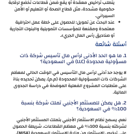
يتطلب تراخيص معقدة أو يقع ضمن قطاعات تخضع لرقابة
حكومية مشددة، مثل قطاع الصحة أو التعليم أو الأمن
السيبراني.
عند البحث عن تمويل: للحصول على خطة عمل احترافية
معتمدة ومقنعة للمؤسسات التمويلية والبنوك التجارية
أو صناديق رأس المال الجريء.
أسئلة شائعة
1. ما هو الحد الأدنى لرأس مال تأسيس شركة ذات
مسؤولية محدودة (LLC) في السعودية؟
لا يوجد حد أدنى لرأس مال التأسيس في الوقت الحالي لمعظم
الشركات ذات المسؤولية المحدودة (م.م). يمكن تحديده بناءً
على متطلبات المشروع الفعلية الموضحة في دراسة الجدوى
المالية.
2. هل يمكن للمستثمر الأجنبي تملك شركة بنسبة
100% في السعودية؟
نعم، يسمح نظام الاستثمار الأجنبي بتملك المستثمر الأجنبي
لشركته بنسبة 100% في معظم القطاعات، شريطة الحصول
على ترخيص الاستثمار من وزارة الاستثمار السعودية (MISA).