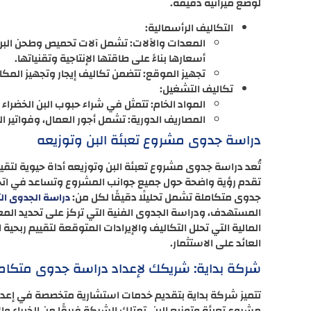
لوضع ميزانية دقيقة.
التكاليف الرأسمالية:
المعدات والآلات: تشمل آلات تحميص وطحن البن، 
أسعارها بناءً على طاقتها الإنتاجية وتقنياتها.
تجهيز الموقع: تتضمن تكاليف إيجار وتجهيز المك
تكاليف التشغيل:
المواد الخام: تتمثل في شراء حبوب البن الخضراء 
المصاريف الدورية: تشمل أجور العمال، وفواتير ا
دراسة جدوى مشروع تعبئة البن وتوزيعه
تُعد دراسة جدوى مشروع تعبئة البن وتوزيعه أداة حيوية لتق
تقدم رؤية واضحة حول جميع جوانب المشروع وتساعد في اتخاذ
جدوى متكاملة تشمل تحليلًا دقيقًا لكل من:
دراسة الجدوى ال
المستهدف، ودراسة الجدوى الفنية التي تركز على تحديد المع
المالية التي تحلل التكاليف والإيرادات المتوقعة لتقييم ربح
العائد على الاستثمار.
شركة بداية: شريكك لإعداد دراسة جدوى متكام
تتميز شركة بداية بتقديم خدمات استشارية متخصصة في إعداد
مشروع تعبئة وتوزيع البن. تمتلك الشركة فريقًا من الخبراء 