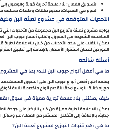
التسويق الفعال: بناء علامة تجارية قوية والوصول إل
التنوع في المنتجات: تقديم نكهات وخلطات مختلفة من 
التحديات المتوقعة في مشروع تعبئة البن وكيفي
يواجه مشروع تعبئة وتوزيع البن مجموعة من التحديات التي تتطل
المنافسة الشديدة في السوق، وتقلب أسعار حبوب البن العال
يمكن التغلب على هذه التحديات من خلال بناء علامة تجارية ق
الموردين لضمان استقرار الأسعار، بالإضافة إلى تطبيق استرات
أسئلة شائعة
ما هي أفضل أنواع حبوب البن للبدء بها في المشروع؟
يعتمد اختيار أفضل أنواع حبوب البن على السوق المستهدف. يُن
مع إمكانية التوسع لاحقًا لتقديم أنواع متخصصة لتلبية أذواق
كيف يمكنني بناء علامة تجارية مميزة في سوق القه
يمكن بناء علامة تجارية مميزة من خلال التركيز على جودة الم
جذابة، بالإضافة إلى التفاعل المستمر مع العملاء عبر وسائل ا
ما هي أهم قنوات التوزيع لمشروع تعبئة البن؟