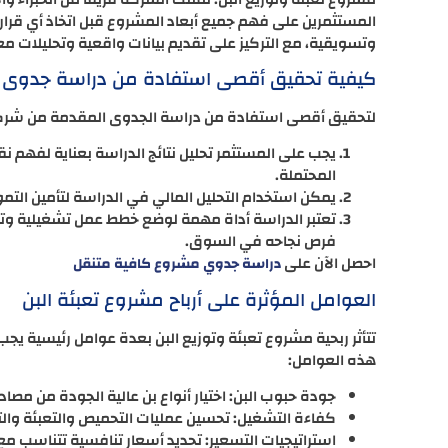
المستثمرين على فهم جميع أبعاد المشروع قبل اتخاذ أي قرار
وتسويقية، مع التركيز على تقديم بيانات واقعية وتحليلات
كيفية تحقيق أقصى استفادة من دراسة جدوى ش
لتحقيق أقصى استفادة من دراسة الجدوى المقدمة من شركة 
يجب على المستثمر تحليل نتائج الدراسة بعناية لفهم 
المحتملة.
يمكن استخدام التحليل المالي في الدراسة لتأمين التمو
تعتبر الدراسة أداة مهمة لوضع خطط عمل تشغيلية و
فرص نجاحه في السوق.
احصل الآن على
دراسة جدوي مشروع كافية متنقل
العوامل المؤثرة على أرباح مشروع تعبئة البن
تتأثر ربحية مشروع تعبئة وتوزيع البن بعدة عوامل رئيسية يجب 
هذه العوامل:
جودة حبوب البن: اختيار أنواع بن عالية الجودة من مصا
كفاءة التشغيل: تحسين عمليات التحميص والتعبئة وال
استراتيجيات التسعير: تحديد أسعار تنافسية تتناسب 