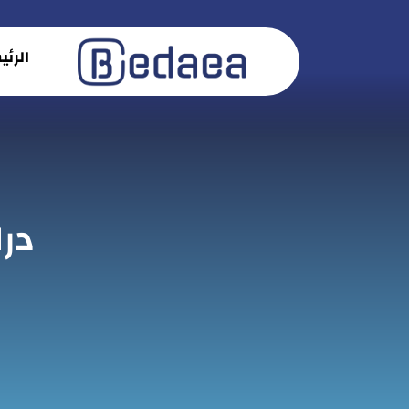
الرئ
در