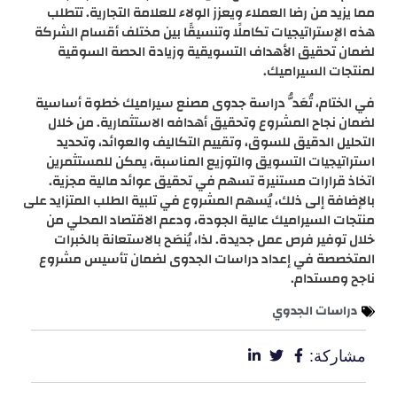
مما يزيد من رضا العملاء ويعزز الولاء للعلامة التجارية. تتطلب
هذه الإستراتيجيات تكاملًا وتنسيقًا بين مختلف أقسام الشركة
لضمان تحقيق الأهداف التسويقية وزيادة الحصة السوقية
لمنتجات السيراميك.
في الختام، تُعَدُّ دراسة جدوى مصنع سيراميك خطوة أساسية
لضمان نجاح المشروع وتحقيق أهدافه الاستثمارية. من خلال
التحليل الدقيق للسوق، وتقييم التكاليف والعوائد، وتحديد
استراتيجيات التسويق والتوزيع المناسبة، يمكن للمستثمرين
اتخاذ قرارات مستنيرة تسهم في تحقيق عوائد مالية مجزية.
بالإضافة إلى ذلك، يُسهم المشروع في تلبية الطلب المتزايد على
منتجات السيراميك عالية الجودة، ودعم الاقتصاد المحلي من
خلال توفير فرص عمل جديدة. لذا، يُنصَح بالاستعانة بالخبرات
المتخصصة في إعداد دراسات الجدوى لضمان تأسيس مشروع
ناجح ومستدام.
دراسات الجدوي
مشاركة: