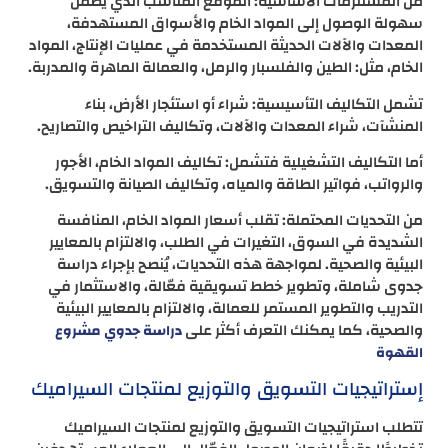
من المستلزمات الأساسية: الموقع المناسب الذي يضمن
سهولة الوصول إلى المواد الخام والأسواق المستهدفة،
المعدات والآلات الحديثة المستخدمة في عمليات الإنتاج، المواد
الخام، مثل: الطين والفلسبار والرمل، والعمالة الماهرة والمدربة.
تشمل التكاليف التأسيسية: شراء أو استئجار الأرض، بناء
المنشآت، شراء المعدات والآلات، وتكاليف التراخيص والتصاريح.
أما التكاليف التشغيلية فتشمل: تكاليف المواد الخام، الأجور
والرواتب، فواتير الطاقة والمياه، وتكاليف الصيانة والتسويق.
من التحديات المحتملة: تقلب أسعار المواد الخام، المنافسة
الشديدة في السوق، التغيرات في الطلب، والالتزام بالمعايير
البيئية والصحية. لمواجهة هذه التحديات، يُنصح بإجراء دراسة
جدوى شاملة، وتطوير خطط تسويقية فعّالة، والاستثمار في
التدريب والتطوير المستمر للعمالة، والالتزام بالمعايير البيئية
والصحية، كما يمكنك التعرف أكثر على
دراسة جدوي مشروع
القهوة
إستراتيجيات التسويق والتوزيع لمنتجات السيراميك
تتطلب استراتيجيات التسويق والتوزيع لمنتجات السيراميك