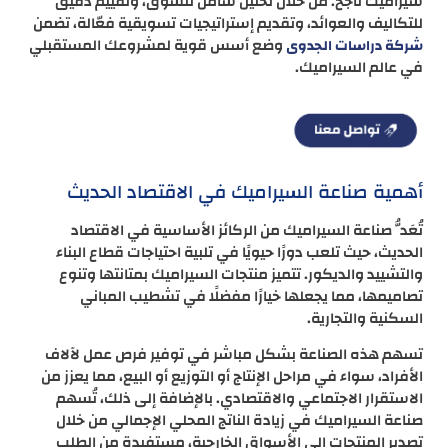
سيراميك ناجح. من خلال تحليل شامل للسوق، وتقييم دقيق
للتكاليف والعوائد، وتقديم إستراتيجيات تسويقية فعّالة، تضمن
وضع أسس قوية لمشروعك المستقبلي
شركة دراسات الجدوى
في عالم السيراميك.
أهمية صناعة السيراميك في الاقتصاد الحديث
تُعَدُّ صناعة السيراميك من الركائز الأساسية في الاقتصاد
الحديث، حيث تلعب دورًا حيويًا في تلبية احتياجات قطاع البناء
والتشييد والديكور. تتميز منتجات السيراميك بمتانتها وتنوع
تصاميمها، مما يجعلها خيارًا مفضلًا في تشطيب المباني
السكنية والتجارية.
تسهم هذه الصناعة بشكل مباشر في توفير فرص عمل لآلاف
الأفراد، سواء في مراحل الإنتاج أو التوزيع أو البيع، مما يعزز من
الاستقرار الاجتماعي والاقتصادي. بالإضافة إلى ذلك، تُسهم
صناعة السيراميك في زيادة الناتج المحلي الإجمالي من خلال
تصدير المنتجات إلى الأسواق الخارجية، مستفيدة من الطلب