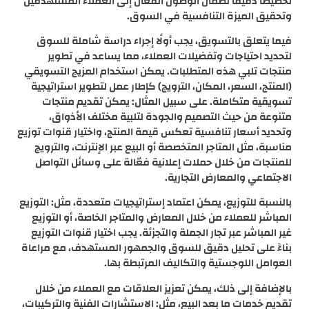
تخطيطًا دقيقًا لضمان الوصول الفعّال إلى العملاء المستهدفين
وتحقيق الميزة التنافسية في السوق.
فيما يتعلق بالتسويق، يجب أولًا إجراء دراسة شاملة للسوق
لتحديد احتياجات وتفضيلات العملاء، مما يساعد في تطوير
منتجات تلبي هذه المتطلبات. يمكن استخدام المزيج التسويقي
(المنتج، السعر، المكان، الترويج) كإطار عمل لتطوير استراتيجية
تسويقية متكاملة. على سبيل المثال: يمكن تقديم منتجات
متنوعة من حيث التصميم والجودة لتلبية مختلف الأذواق،
وتحديد أسعار تنافسية تعكس قيمة المنتج، واختيار قنوات توزيع
مناسبة، مثل المتاجر المتخصصة أو البيع عبر الإنترنت، والترويج
للمنتجات من خلال حملات إعلانية فعّالة على وسائل التواصل
الاجتماعي والمعارض التجارية.
بالنسبة للتوزيع، يمكن اعتماد إستراتيجيات متعددة، مثل: التوزيع
المباشر للعملاء من خلال المعارض والمتاجر الخاصة، أو التوزيع
غير المباشر عبر تجار الجملة والتجزئة. يجب اختيار قنوات التوزيع
بناءً على تحليل دقيق للسوق والجمهور المستهدف، مع مراعاة
العوامل اللوجستية والتكاليف المرتبطة بها.
بالإضافة إلى ذلك، يمكن تعزيز العلاقات مع العملاء من خلال
تقديم خدمات ما بعد البيع، مثل: الاستشارات الفنية والتركيبات،