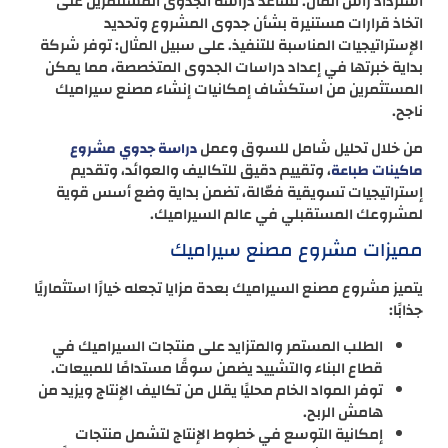
استرداد رأس المال. تساعد دراسة الجدوى المستثمرين على
اتخاذ قرارات مستنيرة بشأن جدوى المشروع وتحديد
الإستراتيجيات المناسبة للتنفيذ. على سبيل المثال: توفر شركة
بداية خبرتها في إعداد دراسات الجدوى المتخصصة، مما يمكن
المستثمرين من استكشاف إمكانيات إنشاء مصنع سيراميك
ناجح.
من خلال تحليل شامل للسوق وعمل
دراسة جدوي مشروع
، وتقييم دقيق للتكاليف والعوائد، وتقديم
ماكينات طباعة
إستراتيجيات تسويقية فعّالة، تضمن بداية وضع أسس قوية
لمشروعك المستقبلي في عالم السيراميك.
مميزات مشروع مصنع سيراميك
يتميز مشروع مصنع السيراميك بعدة مزايا تجعله خيارًا استثماريًا
جذابًا:
الطلب المستمر والمتزايد على منتجات السيراميك في
قطاع البناء والتشييد يضمن سوقًا مستدامًا للمبيعات.
توفر المواد الخام محليًا يقلل من تكاليف الإنتاج ويزيد من
هامش الربح.
إمكانية التوسع في خطوط الإنتاج لتشمل منتجات