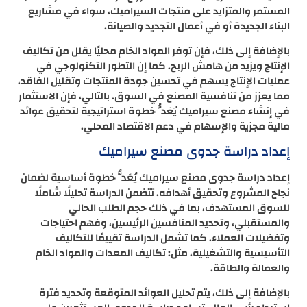
المستمر والمتزايد على منتجات السيراميك، سواء في مشاريع
البناء الجديدة أو في أعمال التجديد والصيانة.
بالإضافة إلى ذلك، فإن توفر المواد الخام محليًا يقلل من تكاليف
الإنتاج ويزيد من هامش الربح. كما إن التطور التكنولوجي في
عمليات الإنتاج يسهم في تحسين جودة المنتجات وتقليل الفاقد،
مما يعزز من تنافسية المصنع في السوق. بالتالي، فإن الاستثمار
في إنشاء مصنع سيراميك يُعَدُّ خطوة استراتيجية لتحقيق عوائد
مالية مجزية والإسهام في دعم الاقتصاد المحلي.
إعداد دراسة جدوى مصنع سيراميك
إعداد دراسة جدوى مصنع سيراميك يُعَدُّ خطوة أساسية لضمان
نجاح المشروع وتحقيق أهدافه. تتضمن الدراسة تحليلًا شاملًا
للسوق المستهدف، بما في ذلك حجم الطلب الحالي
والمستقبلي، وتحديد المنافسين الرئيسين، وفهم احتياجات
وتفضيلات العملاء. كما تشمل الدراسة تقييمًا للتكاليف
التأسيسية والتشغيلية، مثل: تكاليف المعدات والمواد الخام
والعمالة والطاقة.
بالإضافة إلى ذلك، يتم تحليل العوائد المتوقعة وتحديد فترة