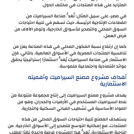
المتزايد على هذه المنتجات في مختلف الدول.
في مصر، على سبيل المثال: تُعَدُّ صناعة السيراميك من
القطاعات الإنتاجية الرئيسة، حيث تسهم في تلبية احتياجات
السوق المحلي والتصدير للأسواق الخارجية، وتوفر الآلاف من
فرص العمل.
كما إن ارتفاع نسبة المكون المحلي في هذه الصناعة يعزز من
تنافسية المنتجات المصرية في الأسواق العالمية. بالتالي، فإن
الاستثمار في صناعة السيراميك يُعَدُّ استثمارًا إستراتيجيًا يحقق
عوائد اقتصادية واجتماعية ملموسة.
أهداف مشروع مصنع السيراميك وأهميته
الاستثمارية
يهدف مشروع مصنع السيراميك إلى إنتاج مجموعة متنوعة من
بلاط السيراميك المستخدم في الأرضيات والجدران، وهو من
المواد الأساسية في تشطيب المباني السكنية والتجارية.
يستهدف المصنع تلبية احتياجات السوق المحلي من هذه
المنتجات، مع إمكانية التوسع للتصدير إلى الأسواق الخارجية. من
الناحية الاستثمارية، يُعَدُّ هذا المشروع فرصة واعدة نظرًا للطلب