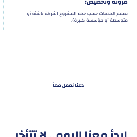
مرونة وتخصيص:
نصمم الخدمات حسب حجم المشروع (شركة ناشئة أو
متوسطة أو مؤسسة كبيرة).
هدفنا ليس تقديم خدمة واحدة!
بل توفير نظام تكاملي للمشاريع والأفراد لتسهيل
البناء – التسويق – التجارة – التعاقدات وغيرها
دعنا نعمل معاً
ابدأ معنا اليوم.. لا تتأخر