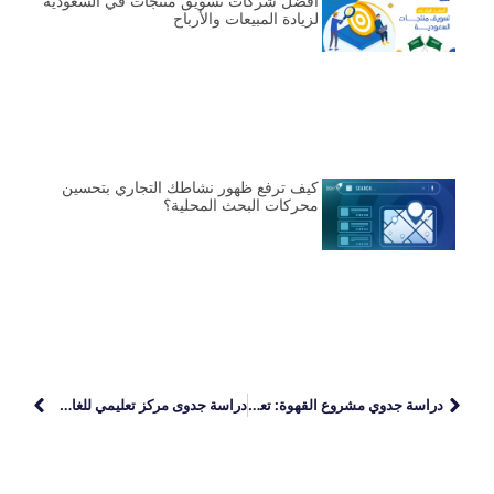
أفضل شركات تسويق منتجات في السعودية
لزيادة المبيعات والأرباح
كيف ترفع ظهور نشاطك التجاري بتحسين
محركات البحث المحلية؟
دراسة جدوي مشروع القهوة: تعرف على خطوات النجاح
دراسة جدوى مركز تعليمي للغات: خطوة نحو استثمار ناجح