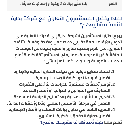
النمو
بناءً على بيانات تاريخية وإحصائيات حديثة.
لماذا يفضل المستثمرون التعاون مع شركة بداية
لتنفيذ مشاريعهم؟
يرجع اختيار المستثمرين لشركة بداية إلى قدرتها العالية على
تحويل الأرقام المعقدة إلى خطط عمل واضحة وقابلة للتنفيذ
الفوري. نحن نلتزم بتقديم تقارير واقعية بعيدة عن التوقعات
المتفائلة غير المدروسة، مما يمنح المستثمر ثقة كاملة أمام
الجهات التمويلية والبنوك. كما نتميز بالآتي:
اعتماد معايير دولية في صياغة التقارير المالية والإدارية
لضمان قبولها لدى كافة الجهات الرسمية.
توفير تحديثات مستمرة للدراسات بناءً على التغيرات
المفاجئة في القوانين والضرائب أو أسعار الصرف.
تقديم استشارات مهنية بعد تسليم الدراسة لمساعدة
العميل في مرحلة التأسيس الفعلي وتجاوز عقبات البداية.
السرية التامة في تداول بيانات العملاء والأفكار الابتكارية
لضمان حماية الحقوق الفكرية للمشاريع.
تعلم معنا
كيف تُحدد أهداف مشروعك بوضوح؟