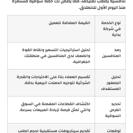
تنافسية يصعب تقليدها، مما يضمن لك حصة سوقية مستقرة
منذ اليوم الأول للانطلاق.
نوع الخدمة
القيمة المضافة للعميل
في شركة
بداية
رصد
تحليل استراتيجيات التسعير ونقاط القوة
المنافسين
والضعف لدى المنافسين في منطقتك
الجغرافية.
تحليل
تقسيم العملاء بناءً على الاحتياجات والقدرة
الجمهور
الشرائية لتوجيه الحملات البيعية بدقة.
المستهدف
تحديد
اكتشاف القطاعات المهملة في السوق
الفرص
والتي تمثل فرصة لزيادة المبيعات بسرعة.
السوقية
توقعات
تقديم سيناريوهات مستقبلية لحجم الطلب