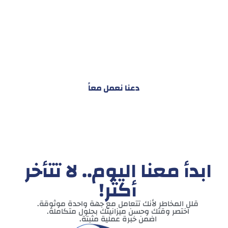
هدفنا ليس تقديم خدمة واحدة!
بل توفير نظام تكاملي للمشاريع والأفراد لتسهيل
البناء – التسويق – التجارة – التعاقدات وغيرها
دعنا نعمل معاً
ابدأ معنا اليوم.. لا تتأخر
أكثر!
قلل المخاطر لأنك تتعامل مع جهة واحدة موثوقة.
اختصر وقتك وحسن ميزانيتك بحلول متكاملة.
اضمن خبرة عملية مثبتة.