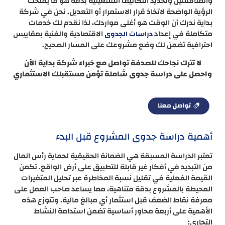
والمنافسين وتحديد التكاليف التشغيلية بدقة هو ما يمنحك
الرؤية الواضحة لاتخاذ قرار الاستمرار أو التعديل. نحن في شركة
بداية ندرك أن الوقت هو أغلى مواردك، لذا نقدم لك خدمات
متكاملة في إعداد
الاقتصادية والفنية بمقاييس
دراسات الجدوى
احترافية تضمن لك وضع مشروعك على المسار الصحيح.
لا تترك نجاحك للصدفة تواصل مع خبراء شركة بداية الآن
واحصل على دراسة جدوى شاملة تؤمن مستقبلك الاستثماري
أهمية دراسة جدوى المشروع قبل البدء
تعتبر الدراسة المسبقة هي الضمانة الحقيقية لحماية رأس المال
من التبديد في أفكار غير قابلة للتطبيق على أرض الواقع. تكمن
القيمة الفعلية في تقليل نسبة المخاطرة عبر تحليل المتغيرات
المحيطة بالمشروع بدقة متناهية، مما يساعد صاحب العمل على
معرفة نقاط الضعف قبل استثمار أي مبالغ مالية. وتتوزع هذه
الأهمية على أربعة محاور أساسية تضمن استدامة النشاط
التجاري: