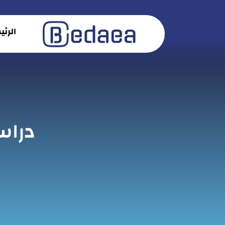
الرئ
دراس