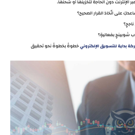
ت عبر الإنترنت دون الحاجة لتخزينها أو شحنها.
ِ على اتّخاذ القرار الصحيح؟
اجحٍ؟
 شوبينجٍ بفعاليةٍ؟
خطوةً بخطوةً نحو تحقيق
ة بداية للتسويق الإلكتروني