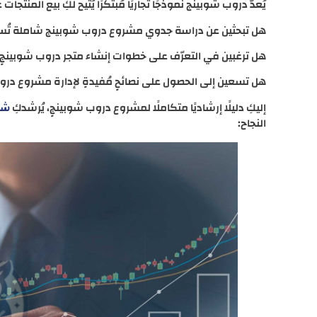
يُعدّ دروب شوبينج نموذجًا تجاريًا مُبتكرًا يُتيح لكِ بيع المنتجا
هل تبحثين عن دراسة جدوي مشروع دروب شوبينج شاملة تُساعدك
هل ترغبين في التعرّف على خطوات إنشاء متجر دروب شوبينجٍ ن
هل تسعين إلى الحصول على نصائحٍ مُفيدةٍ لإدارة مشروع دروب
إليكِ دليلًا إرشاديًا متكاملًا لمشروع دروب شوبينجٍ، يُرشدكِ
شرك
النجاح: