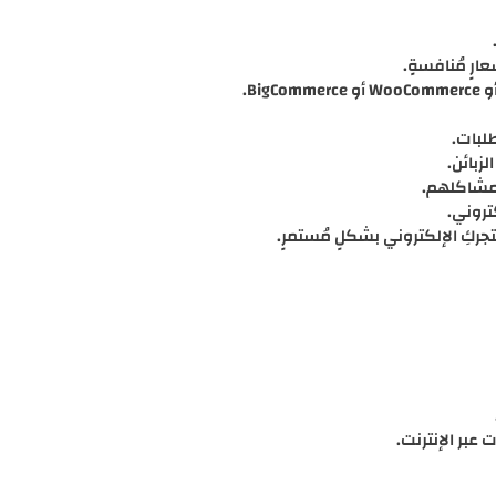
رٍ مُنافسةٍ.
لبات.
زبائن.
ّ مشاكلهم.
تروني.
جركِ الإلكتروني بشكلٍ مُستمرٍ.
 عبر الإنترنت.