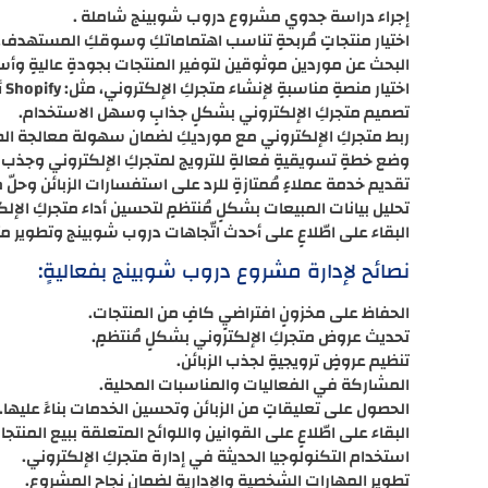
إجراء دراسة جدوي مشروع دروب شوبينج شاملة .
اختيار منتجاتٍ مُربحةٍ تناسب اهتماماتكِ وسوقكِ المستهدف.
البحث عن موردين موثوقين لتوفير المنتجات بجودةٍ عاليةٍ وأسعا
اختيار منصةٍ مناسبةٍ لإنشاء متجركِ الإلكتروني، مثل: Shopify أو WooCommerce أو BigCommerce.
تصميم متجركِ الإلكتروني بشكلٍ جذابٍ وسهل الاستخدام.
ربط متجركِ الإلكتروني مع مورديكِ لضمان سهولة معالجة الط
وضع خطةٍ تسويقيةٍ فعالةٍ للترويج لمتجركِ الإلكتروني وجذب ال
تقديم خدمة عملاءٍ مُمتازةٍ للرد على استفسارات الزبائن وحل
تحليل بيانات المبيعات بشكلٍ مُنتظمٍ لتحسين أداء متجركِ الإلك
البقاء على اطّلاعٍ على أحدث اتّجاهات دروب شوبينج وتطوير مت
نصائح لإدارة مشروع دروب شوبينج بفعاليةٍ:
الحفاظ على مخزونٍ افتراضيٍ كافٍ من المنتجات.
تحديث عروض متجركِ الإلكتروني بشكلٍ مُنتظمٍ.
تنظيم عروضٍ ترويجيةٍ لجذب الزبائن.
المشاركة في الفعاليات والمناسبات المحلية.
الحصول على تعليقاتٍ من الزبائن وتحسين الخدمات بناءً عليها.
البقاء على اطّلاعٍ على القوانين واللوائح المتعلقة ببيع المنتجات
استخدام التكنولوجيا الحديثة في إدارة متجركِ الإلكتروني.
تطوير المهارات الشخصية والإدارية لضمان نجاح المشروع.