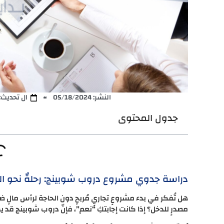
النشر:
05/18/2024
ال تحديث: 5/25/2024
جدول المحتوى
دراسة جدوي مشروع دروب شوبينج: رحلةٌ نحو الر
هل تُفكر في بدء مشروعٍ تجاريٍ مُربحٍ دون الحاجة لرأس مالٍ ض
مصدرٍ للدخل؟ إذا كانت إجابتكِ “نعم”، فإنّ دروب شوبينج قد يكو