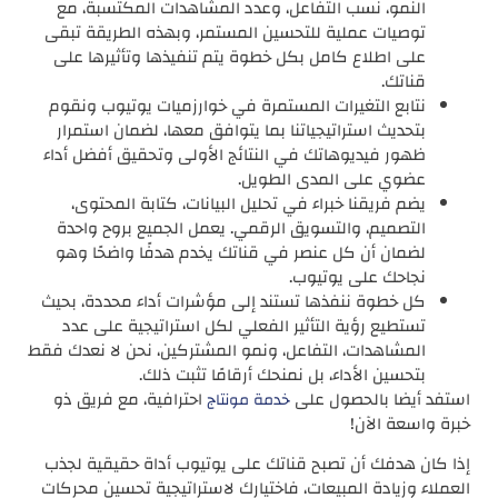
النمو، نسب التفاعل، وعدد المشاهدات المكتسبة، مع
توصيات عملية للتحسين المستمر، وبهذه الطريقة تبقى
على اطلاع كامل بكل خطوة يتم تنفيذها وتأثيرها على
قناتك.
نتابع التغيرات المستمرة في خوارزميات يوتيوب ونقوم
بتحديث استراتيجياتنا بما يتوافق معها، لضمان استمرار
ظهور فيديوهاتك في النتائج الأولى وتحقيق أفضل أداء
عضوي على المدى الطويل.
يضم فريقنا خبراء في تحليل البيانات، كتابة المحتوى،
التصميم، والتسويق الرقمي. يعمل الجميع بروح واحدة
لضمان أن كل عنصر في قناتك يخدم هدفًا واضحًا وهو
نجاحك على يوتيوب.
كل خطوة ننفذها تستند إلى مؤشرات أداء محددة، بحيث
تستطيع رؤية التأثير الفعلي لكل استراتيجية على عدد
المشاهدات، التفاعل، ونمو المشتركين، نحن لا نعدك فقط
بتحسين الأداء، بل نمنحك أرقامًا تثبت ذلك.
استفد أيضا بالحصول على
احترافية، مع فريق ذو
خدمة مونتاج
خبرة واسعة الآن!
إذا كان هدفك أن تصبح قناتك على يوتيوب أداة حقيقية لجذب
العملاء وزيادة المبيعات، فاختيارك لاستراتيجية تحسين محركات