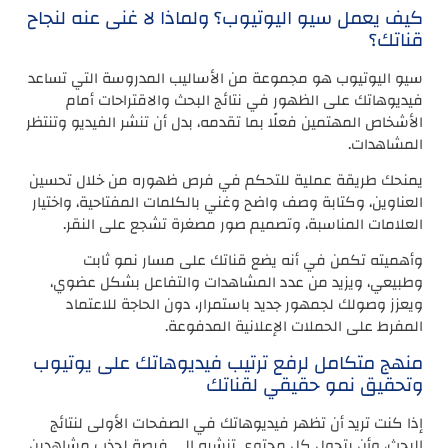
كيف يعمل سيو اليوتيوب؟ ولماذا لا غنى عنه لنجاح
قناتك؟
سيو اليوتيوب هو مجموعة من الأساليب المدروسة التي تساعد
فيديوهاتك على الظهور في نتائج البحث والاقتراحات أمام
الأشخاص المهتمين فعلًا بما تقدمه، بدل أن تنشر الفيديو وتنتظر
المشاهدات.
يمنحك طريقة عملية للتحكم في فرص ظهوره من خلال تحسين
العناوين، وكتابة وصف واضح وغني بالكلمات المفتاحية، واختيار
العلامات المناسبة، وتصميم صور مصغرة تشجع على النقر.
وأهميته تكمن في أنه يضع قناتك على مسار نمو ثابت
وطبيعي، ويزيد من عدد المشاهدات والتفاعل بشكل عضوي،
ويعزز وصولك لجمهور جديد باستمرار، دون الحاجة للاعتماد
المفرط على الحملات الإعلانية المدفوعة.
منهج متكامل لرفع ترتيب فيديوهاتك على يوتيوب
وتحقيق نمو حقيقي لقناتك
إذا كنت تريد أن تظهر فيديوهاتك في الصفحات الأولى لنتائج
البحث، وأن يتحول كل محتوى تنشره إلى فرصة لجذب مشاهدين