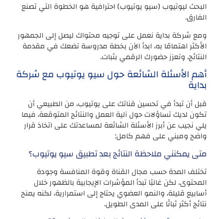
البحث ليوتيوب (سيو يوتيوب) احترافية هو الخطوة التي تصنع
الفارق.
ومع شركة بداية نعمل على توجيه محتواك ليصل إلى الجمهور
الأكثر اهتمامًا به، ابدأ الآن بخطة مدروسة تضعك في مقدمة
النتائج، وتعزز حضورك الرقمي بثبات.
أهم الأسئلة الشائعة حول سيو يوتيوب مع شركة
بداية
قبل أن تبدأ في تحسين قناتك على يوتيوب، من الطبيعي أن
تكون لديك تساؤلات حول آلية العمل والنتائج المتوقعة، فيما
يلي نجيب عن أبرز الأسئلة الشائعة لمساعدتك على اتخاذ قرار
واضح ومبني على فهم كامل:
متى يمكنني ملاحظة النتائج بعد تطبيق سيو يوتيوب؟
تختلف المدة حسب مجال القناة وقوة المنافسة وجودة
المحتوى، لكن غالبًا تبدأ المؤشرات الإيجابية بالظهور خلال
أسابيع قليلة، والنمو العضوي يحتاج إلى استمرارية، لكنه يمنح
نتائج أكثر ثباتًا على المدى الطويل.