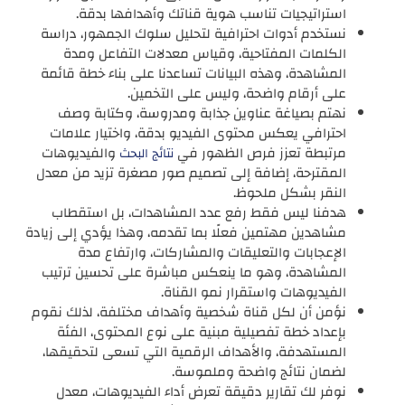
استراتيجيات تناسب هوية قناتك وأهدافها بدقة.
نستخدم أدوات احترافية لتحليل سلوك الجمهور، دراسة
الكلمات المفتاحية، وقياس معدلات التفاعل ومدة
المشاهدة، وهذه البيانات تساعدنا على بناء خطة قائمة
على أرقام واضحة، وليس على التخمين.
نهتم بصياغة عناوين جذابة ومدروسة، وكتابة وصف
احترافي يعكس محتوى الفيديو بدقة، واختيار علامات
مرتبطة تعزز فرص الظهور في
والفيديوهات
نتائج البحث
المقترحة، إضافة إلى تصميم صور مصغرة تزيد من معدل
النقر بشكل ملحوظ.
هدفنا ليس فقط رفع عدد المشاهدات، بل استقطاب
مشاهدين مهتمين فعلًا بما تقدمه، وهذا يؤدي إلى زيادة
الإعجابات والتعليقات والمشاركات، وارتفاع مدة
المشاهدة، وهو ما ينعكس مباشرة على تحسين ترتيب
الفيديوهات واستقرار نمو القناة.
نؤمن أن لكل قناة شخصية وأهداف مختلفة، لذلك نقوم
بإعداد خطة تفصيلية مبنية على نوع المحتوى، الفئة
المستهدفة، والأهداف الرقمية التي تسعى لتحقيقها،
لضمان نتائج واضحة وملموسة.
نوفر لك تقارير دقيقة تعرض أداء الفيديوهات، معدل