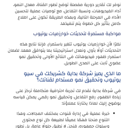
نوفر لك تقارير دورية مفصلة توضح تطور القناة، معدل النمو،
أداء الفيديوهات، ونسبة التفاعل، مع توصيات عملية لتحسين
الأداء في المرحلة التالية، وبهذه الطريقة تكون على اطلاع
كامل بتأثير كل خطوة يتم تنفيذها.
مواكبة مستمرة لتحديثات خوارزميات يوتيوب
نظرًا لأن خوارزميات يوتيوب تتغير باستمرار، فإننا نتابع هذه
التحديثات أولًا بأول، ونعدل استراتيجيتنا بما يتوافق معها، لضمان
استمرار ظهور فيديوهاتك في النتائج الأولى وتحقيق نمو
عضوي ثابت على المدى الطويل.
ما الذي يميز شركة بداية كشريكك في سيو
يوتيوب وتحقيق نمو مستدام لقناتك؟
في شركة بداية نقدم لك تجربة احترافية متكاملة تركز على
زيادة الظهور، رفع التفاعل، وتحقيق نمو رقمي يمكن قياسه
بوضوح، إليك لماذا يختارنا عملاؤنا:
خبرة عملية في إدارة قنوات بمختلف المجالات، وهذا
التنوع منحنا فهمًا عميقًا لطبيعة كل نوع محتوى
وسلوك جمهوره، فنحن لا نطبق حلولًا عامة، بل نطور