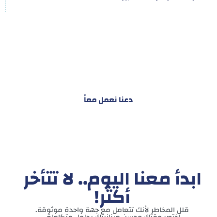
هدفنا ليس تقديم خدمة واحدة!
بل توفير نظام تكاملي للمشاريع والأفراد لتسهيل
البناء – التسويق – التجارة – التعاقدات وغيرها
دعنا نعمل معاً
ابدأ معنا اليوم.. لا تتأخر
أكثر!
قلل المخاطر لأنك تتعامل مع جهة واحدة موثوقة.