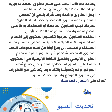
يساعد محركات البحث على فهم محتوى الصفحات ويزيد
من احتمالية ظهورها في نتائج البحث المتعلقة.
اجعل العناوين واضحة ومباشرة. ينبغي أن تعكس
العناوين بدقة محتوى الصفحة وتجذب انتباه القارئ
بسرعة. تجنب العناوين الغامضة أو المعقدة، وركز على
تقديم قيمة واضحة للقارئ منذ الوهلة الأولى.
استخدم العناوين الفرعية لتقسيم المحتوى إلى أقسام
منطقية وسهلة القراءة. هذا لا يساعد في تحسين تجربة
المستخدم فحسب، بل يعزز أيضًا من فهم محركات البحث
لمحتوى الصفحة. تأكد من أن العناوين الفرعية تدعم
العنوان الرئيسي وتفصيل النقاط الرئيسية في المحتوى.
حافظ على تناسق استخدام العناوين في جميع أنحاء
الموقع، وقم بتحديثها بانتظام بما يتماشى مع التطورات
في محتوى الموقع واستراتيجيات السيو.
تعرف على:
أسعار باقات سلة