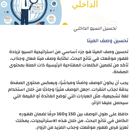
تحسين السيو الداخلي
تحسين وصف الميتا
تحسين وصف الميتا هو جزء أساسي من استراتيجية السيو لزيادة
ظهور موقعك في نتائج البحث. لكتابة وصف ميتا فعال وجذاب،
تأكد من تضمين الكلمات المفتاحية الرئيسية ذات الصلة بمحتوى
الصفحة.
يجب أن يكون الوصف واضحًا ومباشرًا، ويعكس محتوى الصفحة
بدقة لجذب النقرات. اجعل الوصف مثيرًا وجاذبًا من خلال استخدام
لغة تشجيعية، مثل العبارات التي توضح الفائدة أو القيمة التي
سيحصل عليها الزائر.
حافظ على طول الوصف بين 150 و160 حرفًا لضمان ظهوره
الكامل في نتائج البحث. من خلال هذه الاستراتيجيات، يمكنك
تعزيز فرص ظهور موقعك وجذب المزيد من الزوار.