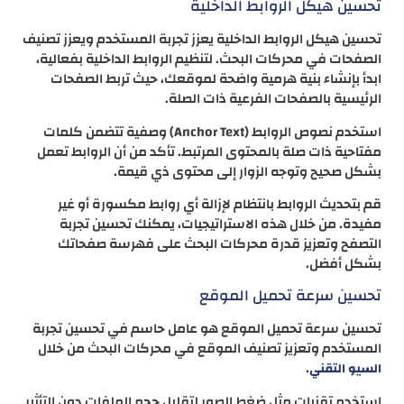
تحسين هيكل الروابط الداخلية
تحسين هيكل الروابط الداخلية يعزز تجربة المستخدم ويعزز تصنيف
الصفحات في محركات البحث. لتنظيم الروابط الداخلية بفعالية،
ابدأ بإنشاء بنية هرمية واضحة لموقعك، حيث تربط الصفحات
الرئيسية بالصفحات الفرعية ذات الصلة.
استخدم نصوص الروابط (Anchor Text) وصفية تتضمن كلمات
مفتاحية ذات صلة بالمحتوى المرتبط. تأكد من أن الروابط تعمل
بشكل صحيح وتوجه الزوار إلى محتوى ذي قيمة.
قم بتحديث الروابط بانتظام لإزالة أي روابط مكسورة أو غير
مفيدة. من خلال هذه الاستراتيجيات، يمكنك تحسين تجربة
التصفح وتعزيز قدرة محركات البحث على فهرسة صفحاتك
بشكل أفضل.
تحسين سرعة تحميل الموقع
تحسين سرعة تحميل الموقع هو عامل حاسم في تحسين تجربة
المستخدم وتعزيز تصنيف الموقع في محركات البحث من خلال
.
السيو التقني
استخدم تقنيات مثل ضغط الصور لتقليل حجم الملفات دون التأثير