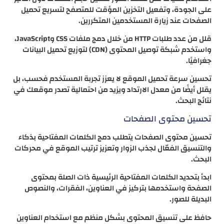
على الجودة، وتفعيل التخزين المؤقت للمتصفح لتسريع تحميل
الصفحات عند زيارة المستخدمين المتكررين.
قلل من عدد طلبات HTTP من خلال دمج ملفات CSS وJavaScript،
واستخدم شبكة توصيل المحتوى (CDN) لتوزيع تحميل البيانات
جغرافيًا.
تحسين سرعة تحميل الموقع لا يعزز تجربة المستخدم فحسب، بل
يقلل أيضًا من معدل الارتداد ويزيد من احتمالية تصدر موقعك في
نتائج البحث.
تحسين محتوى الصفحات
تحسين محتوى الصفحات يتطلب دمج الكلمات المفتاحية بذكاء
والتنسيق الفعّال لجذب الزوار وتعزيز ترتيب الموقع في محركات
البحث.
ابدأ بتحديد الكلمات المفتاحية الرئيسية ذات الصلة بمحتوى
الصفحة واستخدمها بتركيز في العناوين، الفقرات، والنصوص
البديلة للصور.
حافظ على تنسيق المحتوى بشكل منظم مع استخدام العناوين