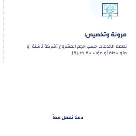
مرونة وتخصيص:
نصمم الخدمات حسب حجم المشروع (شركة ناشئة أو
متوسطة أو مؤسسة كبيرة).
هدفنا ليس تقديم خدمة واحدة!
ل توفير نظام تكاملي للمشاريع والأفراد لتسهيل
البناء – التسويق – التجارة – التعاقدات وغيرها
دعنا نعمل معاً