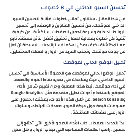
تحسين السيو الداخلي في 8 خطوات
في هذا المقال، سنتناول ثماني خطوات فعّالة لتحسين السيو
الداخلي لموقعك. من تحسين العناوين والوصف، إلى تحسين
الروابط الداخلية وسرعة تحميل الصفحات، سنكشف عن كيفية
تنفيذ كل خطوة بفعالية لضمان تحقيق أفضل نتائج ممكنة. تابع
معنا لاكتشاف كيف يمكن لهذه الاستراتيجيات البسيطة أن تعزز
من جودة موقعك وتجذب المزيد من الزوار والعملاء المحتملين.
تحليل الوضع الحالي لموقعك
تحليل الوضع الحالي لموقعك هو الخطوة الأساسية في تحسين
السيو الداخلي، حيث يساعدك في تحديد نقاط القوة والضعف
في أداء موقعك. تبدأ هذه العملية بإجراء تقييم شامل لأداء
الموقع باستخدام أدوات تحليل متقدمة مثل Google Analytics
وSearch Console. من خلال هذه الأدوات، يمكنك الحصول على
معلومات قيمة حول حركة المرور، معدلات الارتداد، وسلوك
الزوار على صفحاتك المختلفة.
ابدأ بتحديد الصفحات ذات الأداء الجيد والأخرى التي تحتاج إلى
تحسين. راقب الكلمات المفتاحية التي تجذب الزوار، وحلل مدى