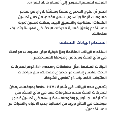
الفرعية لتقسيم النصوص إلى أقسام قابلة للقراءة.
اضمن أن يكون المحتوى مفيدًا وملائمًا للزوار، مع تقديم
معلومات قيمة وبأسلوب سهل الفهم. من خلال تحسين
الكلمات المفتاحية والتنسيق الجيد، يمكنك تحسين تجربة
المستخدم وتعزيز فعالية محركات البحث في فهرسة وتصنيف
صفحاتك.
استخدام البيانات المنظمة
استخدام البيانات المنظمة يعزز كيفية عرض معلومات موقعك
في نتائج البحث ويزيد من وضوحها للمستخدمين.
البيانات المنظمة، مثل مخططات Schema.org، توفر لمحركات
البحث تفاصيل إضافية عن محتوى صفحاتك، مثل مراجعات
المنتجات، الفعاليات، أو تفاصيل الشركة.
بتضمين هذه البيانات في شفرة HTML الخاصة بموقعك، يمكن
لمحركات البحث تقديم معلومات غنية في نتائج البحث، مثل
التصنيفات والتواريخ والأوصاف. هذا يسهم في تحسين ظهور
موقعك في النتائج ويزيد من احتمالية جذب الانتباه والنقرات من
المستخدمين.