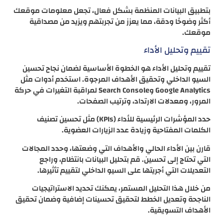
بتطبيق البيانات المنظمة بشكل فعال، تجعل معلومات موقعك
أكثر وضوحًا ودقة، مما يعزز من تجربتهم ويزيد من مصداقية
موقعك.
تقييم وتحليل الأداء
تقييم وتحليل الأداء هو الخطوة الأساسية لضمان نجاح تحسين
السيو الداخلي وتحقيق الأهداف المرجوة. استخدم أدوات مثل
Google Analytics وSearch Console لمراقبة التغيرات في حركة
المرور، ومعدلات الارتداد، وترتيب الصفحات.
حدد المؤشرات الرئيسية للأداء (KPIs) مثل تحسين تصنيف
الكلمات المفتاحية وزيادة عدد الزيارات العضوية.
قارن بين الأداء الحالي والأهداف التي وضعتها، وحدد المجالات
التي تحتاج إلى تحسين. قم بتحليل البيانات بانتظام، وراجع
التعديلات التي أجريتها على السيو الداخلي لتقييم تأثيرها.
من خلال هذا التحليل المستمر، يمكنك تحديد الاستراتيجيات
الناجحة وتعديل الخطط لتحقيق تحسينات إضافية وضمان تحقيق
الأهداف التسويقية.