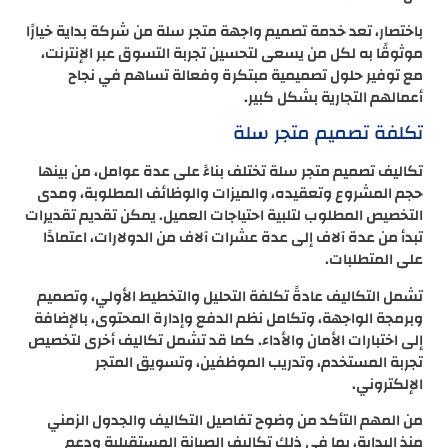
باختصار، تعد خدمة تصميم واجهة متجر سلة من شركة بداية خيارًا
موثوقًا به لكل من يسعى لتحسين تجربة التسوق عبر الإنترنت،
مع توفير حلول تصميمية مبتكرة وفعالة تساهم في نجاح
أعمالهم التجارية بشكل كبير.
تكلفة تصميم متجر سلة
تكاليف تصميم متجر سلة تختلف بناءً على عدة عوامل، من بينها
حجم المشروع وتعقيده، والميزات والوظائف المطلوبة، ومدى
التخصيص المطلوب لتلبية احتياجات العميل. يمكن تقديم تقديرات
تبدأ من عدة آلاف إلى عدة عشرات آلاف من الدولارات، اعتمادًا
على المتطلبات.
تشمل التكاليف عادةً تكلفة التحليل والتخطيط الأولي، وتصميم
وبرمجة الواجهة، وتكامل نظم الدفع وإدارة المحتوى، بالإضافة
إلى اختبارات الأمان والأداء. كما قد تشمل تكاليف أخرى لتخصيص
تجربة المستخدم، وتدريب الموظفين، وتسويق المتجر
الإلكتروني.
من المهم التأكد من وضوح تفاصيل التكاليف والجدول الزمني
منذ البداية، بما في ذلك تكاليف الصيانة المستقبلية ودعم