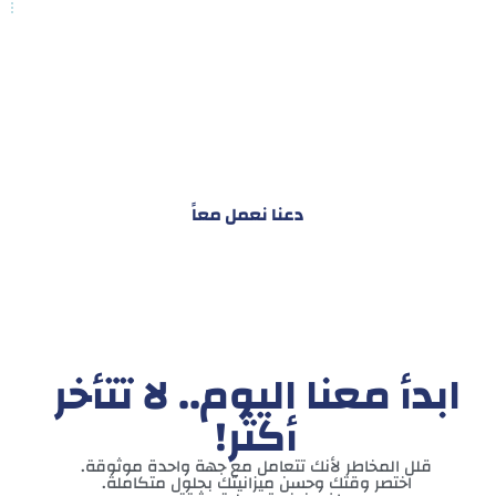
هدفنا ليس تقديم خدمة واحدة!
ل توفير نظام تكاملي للمشاريع والأفراد لتسهيل
البناء – التسويق – التجارة – التعاقدات وغيرها
دعنا نعمل معاً
ابدأ معنا اليوم.. لا تتأخر
أكثر!
قلل المخاطر لأنك تتعامل مع جهة واحدة موثوقة.
اختصر وقتك وحسن ميزانيتك بحلول متكاملة.