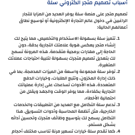
أسباب تصميم متجر الكتروني سلة
تصميم متجر على منصة سلة يوفر العديد من المزايا للتجار
الراغبين في دخول عالم التجارة الإلكترونية أو توسيع نطاق
أعمالهم الحالية:
تتميز سلة بسهولة الاستخدام والتخصيص، مما يتيح لك
إنشاء متجر يعكس هوية علامتك التجارية بدقة، دون
الحاجة إلى مهارات برمجية متقدمة. هذه المرونة تسمح
لك بتعديل تصميم متجرك بسهولة لتلبية احتياجات عملائك
المتغيرة.
توفر سلة مجموعة واسعة من الميزات المدمجة، بما في
ذلك إدارة المخزون، وتتبع الطلبات، وخيارات الدفع
المتعددة. هذه الأدوات تساعدك على إدارة عملياتك
التجارية بكفاءة، مما يوفر الوقت والجهد ويقلل من
احتمالية الأخطاء.
تدعم سلة التكامل مع العديد من التطبيقات والخدمات
الخارجية، مثل أنظمة المحاسبة وأدوات التسويق. هذا
التكامل يسمح لك بتوسيع وظائف متجرك وتحسين أدائه
بشكل مستمر.
كما تقدم سلة خيارات تسعير مرنة تناسب مختلف أحجام