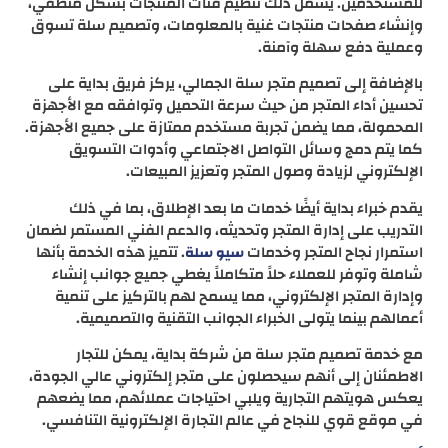
للمستخدمين. يشمل ذلك تنظيم فئات المنتجات بشكل منطقي،
وإنشاء صفحات منتجات غنية بالمعلومات، وتصميم سلة تسوق
وعملية دفع سهلة وآمنة.
بالإضافة إلى تصميم متجر سلة الجمالي، يركز فريق بداية على
تحسين أداء المتجر من حيث سرعة التحميل وتوافقه مع الأجهزة
المحمولة، مما يضمن تجربة مستخدم ممتازة على جميع الأجهزة.
كما يتم دمج وسائل التواصل الاجتماعي وأدوات التسويق
الإلكتروني لزيادة وصول المتجر وتعزيز المبيعات.
يقدم خبراء بداية أيضًا خدمات ما بعد الإطلاق، بما في ذلك
التدريب على إدارة المتجر وتحديثه، والدعم الفني المستمر لضمان
استمرار نجاح المتجر وخدمات
. تتميز هذه الخدمة بأنها
سيو سلة
شاملة وتوفر للعملاء حلاً متكاملاً يغطي جميع جوانب إنشاء
وإدارة المتجر الإلكتروني، مما يسمح لهم بالتركيز على تنمية
أعمالهم بينما يتولى الخبراء الجوانب التقنية والتصميمية.
مع خدمة تصميم متجر سلة من شركة بداية، يمكن للتجار
الاطمئنان إلى أنهم سيحصلون على متجر إلكتروني عالي الجودة،
يعكس هويتهم التجارية ويلبي احتياجات عملائهم، مما يضعهم
في موقع قوي للنجاح في عالم التجارة الإلكترونية التنافسي.