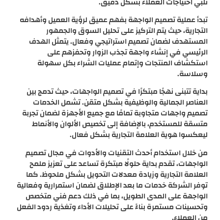
تلبي احتياجات العملاء بشكل دقيق.
تبدأ عملية تصميم الواجهة بفهم عميق لرؤية العميل وأهدافه
التجارية، حيث يتم التركيز على تحليل السوق والجمهور
المستهدف لضمان تصميم استراتيجي وفعال. يتمثل الهدف
الرئيسي في إنشاء واجهة تجذب الزوار وتحفزهم على
استكشاف المنتجات وإتمام عمليات الشراء بكل سهولة
وسلاسة.
بداية تتبنى نهجًا مبتكرًا في تصميم الواجهات، حيث تدمج بين
العناصر الجمالية والوظيفية بشكل متقن. تشمل الخدمات
تصميم واجهات متجاوبة تمامًا مع جميع الأجهزة لضمان تجربة
متسقة للمستخدم، بالإضافة إلى تخصيص الألوان والأنماط
ليعكسوا هوية العلامة التجارية بشكل فعال.
من خلال استخدام أحدث التقنيات والأدوات في مجال تصميم
الواجهات، تقدم بداية حلولًا مبتكرة تساعد على تعزيز ملمح
العلامة التجارية وزيادة معدلات التحويل بشكل ملحوظ. كما
توفر الشركة خدمات ما بعد الإطلاق لضمان استمرارية وفعالية
الواجهة على المدى الطويل، بما في ذلك دعم فني متخصص
وتحسينات مستمرة بناءً على تحليلات الأداء وتغذية ردود الفعل
من العملاء.