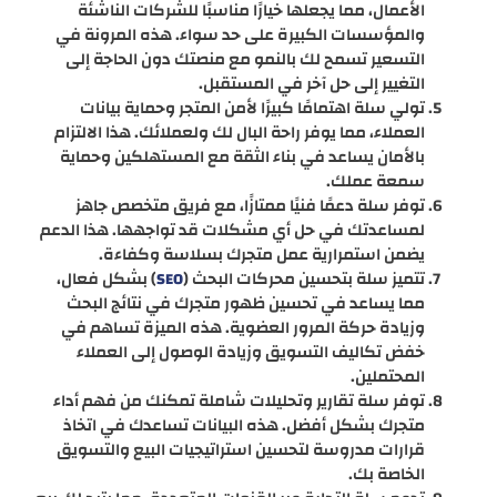
الأعمال، مما يجعلها خيارًا مناسبًا للشركات الناشئة
والمؤسسات الكبيرة على حد سواء. هذه المرونة في
التسعير تسمح لك بالنمو مع منصتك دون الحاجة إلى
التغيير إلى حل آخر في المستقبل.
تولي سلة اهتمامًا كبيرًا لأمن المتجر وحماية بيانات
العملاء، مما يوفر راحة البال لك ولعملائك. هذا الالتزام
بالأمان يساعد في بناء الثقة مع المستهلكين وحماية
سمعة عملك.
توفر سلة دعمًا فنيًا ممتازًا، مع فريق متخصص جاهز
لمساعدتك في حل أي مشكلات قد تواجهها. هذا الدعم
يضمن استمرارية عمل متجرك بسلاسة وكفاءة.
تتميز سلة بتحسين محركات البحث (
) بشكل فعال،
SEO
مما يساعد في تحسين ظهور متجرك في نتائج البحث
وزيادة حركة المرور العضوية. هذه الميزة تساهم في
خفض تكاليف التسويق وزيادة الوصول إلى العملاء
المحتملين.
توفر سلة تقارير وتحليلات شاملة تمكنك من فهم أداء
متجرك بشكل أفضل. هذه البيانات تساعدك في اتخاذ
قرارات مدروسة لتحسين استراتيجيات البيع والتسويق
الخاصة بك.