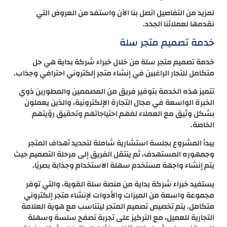
لمزيد من التفاصيل اتصل بنا الآن واستفد من العروض التي
نقدمها لعملائنا الجدد.
خدمة تصميم متجر سلة
خدمة تصميم متجر سلة من خلال خبراء شركة بداية هي حل
متكامل للتجار الراغبين في إنشاء متجر إلكتروني احترافي وجذاب.
تتميز هذه الخدمة بتوفير فريق من المصممين والمطورين ذوي
الخبرة الواسعة في مجال التجارة الإلكترونية، والذين يعملون
بشكل وثيق مع العملاء لفهم احتياجاتهم وتحقيق رؤيتهم
الخاصة.
يبدأ المشروع بجلسة استشارية شاملة لتحديد أهداف المتجر
وجمهوره المستهدف، ثم ينتقل الفريق إلى مرحلة التصميم حيث
يتم إنشاء واجهة مستخدم سهلة الاستخدام وجذابة بصريًا.
يستفيد خبراء شركة بداية من منصة سلة القوية، والتي توفر
مجموعة واسعة من الميزات والأدوات لإنشاء متجر إلكتروني
متكامل. يتم تخصيص تصميم المتجر ليتناسب مع هوية العلامة
التجارية للعميل، مع التركيز على تجربة تصفح سلسة وسهلة